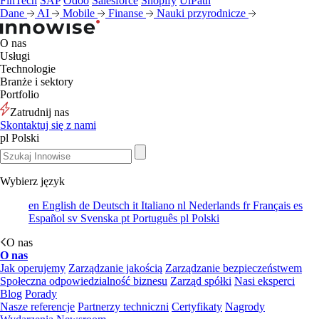
FinTech
SAP
Odoo
Salesforce
Shopify
UiPath
Dane
AI
Mobile
Finanse
Nauki przyrodnicze
O nas
Usługi
Technologie
Branże i sektory
Portfolio
Zatrudnij nas
Skontaktuj się z nami
pl
Polski
Wybierz język
en
English
de
Deutsch
it
Italiano
nl
Nederlands
fr
Français
es
Español
sv
Svenska
pt
Português
pl
Polski
O nas
O nas
Jak operujemy
Zarządzanie jakością
Zarządzanie bezpieczeństwem
Społeczna odpowiedzialność biznesu
Zarząd spółki
Nasi eksperci
Blog
Porady
Nasze referencje
Partnerzy techniczni
Certyfikaty
Nagrody