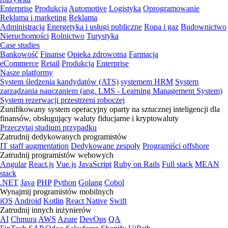
Enterprise
Produkcja
Automotive
Logistyka
Oprogramowanie
Reklama i marketing
Reklama
Administracja
Energetyka i usługi publiczne
Ropa i gaz
Budownictwo
Nieruchomości
Rolnictwo
Turystyka
Case studies
Bankowość
Finanse
Opieka zdrowotna
Farmacja
eCommerce
Retail
Produkcja
Enterprise
Nasze platformy
System śledzenia kandydatów (ATS)
systemem HRM
System
zarządzania nauczaniem (ang. LMS - Learning Management System)
System rezerwacji przestrzeni roboczej
Zunifikowany system operacyjny oparty na sztucznej inteligencji dla
finansów, obsługujący waluty fiducjarne i kryptowaluty
Przeczytaj studium przypadku
Zatrudnij dedykowanych programistów
IT staff augmentation
Dedykowane zespoły
Programiści offshore
Zatrudnij programistów webowych
Angular
React.js
Vue.js
JavaScript
Ruby on Rails
Full stack
MEAN
stack
.NET
Java
PHP
Python
Golang
Cobol
Wynajmij programistów mobilnych
iOS
Android
Kotlin
React Native
Swift
Zatrudnij innych inżynierów
AI
Chmura
AWS
Azure
DevOps
QA