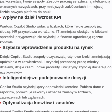
już korzystają Twoje zespoły. Zespoły pracują ze sztuczną inteligencją
w znanych narzędziach, przy mniejszych zakłóceniach i mniejszej
liczbie nowych platform do nauki.
Wpływ na dział i wzrost KPI
Wartość Copilot Studio widać w liczbach, które Twoje zespoły już
śledzą. HR przyspiesza wdrażanie, IT zmniejsza obciążenie biletami,
sprzedaż przygotowuje się szybciej, a finanse ograniczają ręczne
kontrole.
Szybsze wprowadzenie produktu na rynek
Dzięki Copilot Studio zespoły oczyszczają rutynowe kroki, zmniejszają
opóźnienia w zatwierdzaniu i szybciej przenoszą pracę między
działami, dzięki czemu nowe produkty i inicjatywy szybciej docierają do
użytkowników.
Inteligentniejsze podejmowanie decyzji
Copilot Studio szybciej łączy odpowiedni kontekst. Pobiera dane z
raportów, porównuje rekordy i oznacza zmiany w liczbach,
zagrożeniach lub żądaniach.
Optymalizacja kosztów i zasobów
Agenci Copilot Studio odciążają zespoły od powtarzalnej pracy,