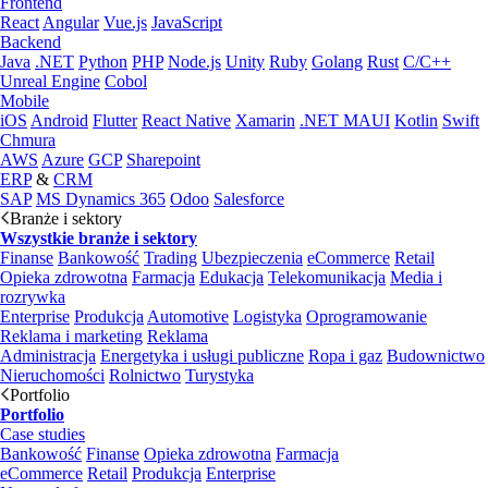
Frontend
React
Angular
Vue.js
JavaScript
Backend
Java
.NET
Python
PHP
Node.js
Unity
Ruby
Golang
Rust
C/C++
Unreal Engine
Cobol
Mobile
iOS
Android
Flutter
React Native
Xamarin
.NET MAUI
Kotlin
Swift
Chmura
AWS
Azure
GCP
Sharepoint
ERP
&
CRM
SAP
MS Dynamics 365
Odoo
Salesforce
Branże i sektory
Wszystkie branże i sektory
Finanse
Bankowość
Trading
Ubezpieczenia
eCommerce
Retail
Opieka zdrowotna
Farmacja
Edukacja
Telekomunikacja
Media i
rozrywka
Enterprise
Produkcja
Automotive
Logistyka
Oprogramowanie
Reklama i marketing
Reklama
Administracja
Energetyka i usługi publiczne
Ropa i gaz
Budownictwo
Nieruchomości
Rolnictwo
Turystyka
Portfolio
Portfolio
Case studies
Bankowość
Finanse
Opieka zdrowotna
Farmacja
eCommerce
Retail
Produkcja
Enterprise