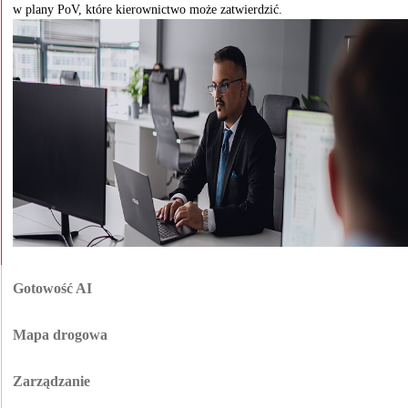
w plany PoV, które kierownictwo może zatwierdzić.
Gotowość AI
Przed wdrożeniem sprawdzamy, czy środowisko M365 jest gotowe na
Copilot Studio. Nasi eksperci sprawdzają jakość danych, uprawnienia, luki
Mapa drogowa
w zabezpieczeniach, licencje, zasady zarządzania i role użytkowników, a
W ramach usług konsultingowych Microsoft AI i Copilot nasi konsultanci
następnie pokazują, co należy naprawić w pierwszej kolejności.
pomagają przekształcić wybrane przypadki użycia we wdrożenie, które
Zarządzanie
zespół kierowniczy może śledzić, z docelową architekturą, zarządzaniem,
Copilot Studio wymaga jasnych zasad, zanim użytkownicy zaczną