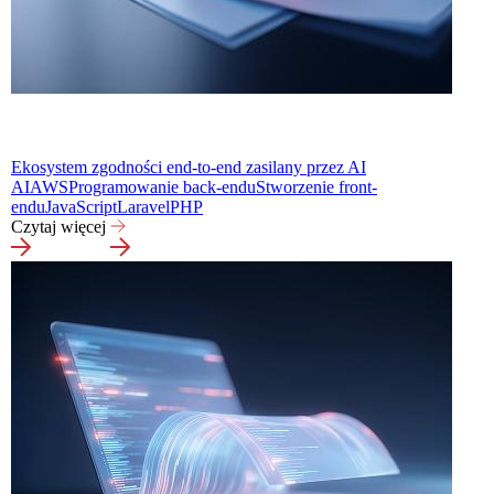
Ekosystem zgodności end-to-end zasilany przez AI
AI
AWS
Programowanie back-endu
Stworzenie front-
endu
JavaScript
Laravel
PHP
Czytaj więcej