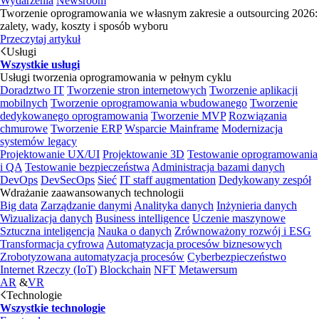
Wydarzenia
Newsroom
Tworzenie oprogramowania we własnym zakresie a outsourcing 2026:
zalety, wady, koszty i sposób wyboru
Przeczytaj artykuł
Usługi
Wszystkie usługi
Usługi tworzenia oprogramowania w pełnym cyklu
Doradztwo IT
Tworzenie stron internetowych
Tworzenie aplikacji
mobilnych
Tworzenie oprogramowania wbudowanego
Tworzenie
dedykowanego oprogramowania
Tworzenie MVP
Rozwiązania
chmurowe
Tworzenie ERP
Wsparcie Mainframe
Modernizacja
systemów legacy
Projektowanie UX/UI
Projektowanie 3D
Testowanie oprogramowania
i QA
Testowanie bezpieczeństwa
Administracja bazami danych
DevOps
DevSecOps
Sieć
IT staff augmentation
Dedykowany zespół
Wdrażanie zaawansowanych technologii
Big data
Zarządzanie danymi
Analityka danych
Inżynieria danych
Wizualizacja danych
Business intelligence
Uczenie maszynowe
Sztuczna inteligencja
Nauka o danych
Zrównoważony rozwój i ESG
Transformacja cyfrowa
Automatyzacja procesów biznesowych
Zrobotyzowana automatyzacja procesów
Cyberbezpieczeństwo
Internet Rzeczy (IoT)
Blockchain
NFT
Metawersum
AR
&
VR
Technologie
Wszystkie technologie