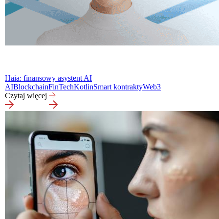
Haia: finansowy asystent AI
AI
Blockchain
FinTech
Kotlin
Smart kontrakty
Web3
Czytaj więcej