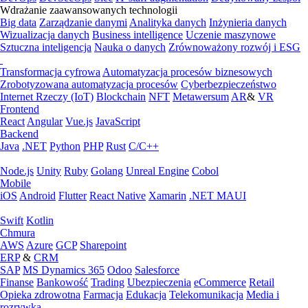
Wdrażanie zaawansowanych technologii
Big data
Zarządzanie danymi
Analityka danych
Inżynieria danych
Wizualizacja danych
Business intelligence
Uczenie maszynowe
Sztuczna inteligencja
Nauka o danych
Zrównoważony rozwój i ESG
Transformacja cyfrowa
Automatyzacja procesów biznesowych
Zrobotyzowana automatyzacja procesów
Cyberbezpieczeństwo
Internet Rzeczy (IoT)
Blockchain
NFT
Metawersum
AR
&
VR
Frontend
React
Angular
Vue.js
JavaScript
Backend
Java
.NET
Python
PHP
Rust
C/C++
Node.js
Unity
Ruby
Golang
Unreal Engine
Cobol
Mobile
iOS
Android
Flutter
React Native
Xamarin
.NET MAUI
Swift
Kotlin
Chmura
AWS
Azure
GCP
Sharepoint
ERP
&
CRM
SAP
MS Dynamics 365
Odoo
Salesforce
Finanse
Bankowość
Trading
Ubezpieczenia
eCommerce
Retail
Opieka zdrowotna
Farmacja
Edukacja
Telekomunikacja
Media i
rozrywka