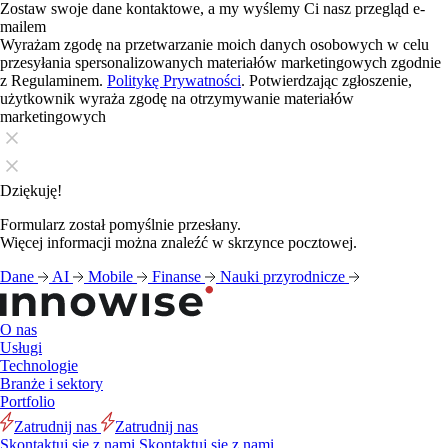
Zostaw swoje dane kontaktowe, a my wyślemy Ci nasz przegląd e-
mailem
Wyrażam zgodę na przetwarzanie moich danych osobowych w celu
przesyłania spersonalizowanych materiałów marketingowych zgodnie
z Regulaminem.
Politykę Prywatności
. Potwierdzając zgłoszenie,
użytkownik wyraża zgodę na otrzymywanie materiałów
marketingowych
Dziękuję!
Formularz został pomyślnie przesłany.
Więcej informacji można znaleźć w skrzynce pocztowej.
Dane
AI
Mobile
Finanse
Nauki przyrodnicze
O nas
Usługi
Technologie
Branże i sektory
Portfolio
Zatrudnij nas
Zatrudnij nas
Skontaktuj się z nami
Skontaktuj się z nami