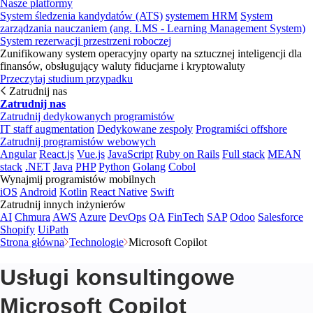
Nasze platformy
System śledzenia kandydatów (ATS)
systemem HRM
System
zarządzania nauczaniem (ang. LMS - Learning Management System)
System rezerwacji przestrzeni roboczej
Zunifikowany system operacyjny oparty na sztucznej inteligencji dla
finansów, obsługujący waluty fiducjarne i kryptowaluty
Przeczytaj studium przypadku
Zatrudnij nas
Zatrudnij nas
Zatrudnij dedykowanych programistów
IT staff augmentation
Dedykowane zespoły
Programiści offshore
Zatrudnij programistów webowych
Angular
React.js
Vue.js
JavaScript
Ruby on Rails
Full stack
MEAN
stack
.NET
Java
PHP
Python
Golang
Cobol
Wynajmij programistów mobilnych
iOS
Android
Kotlin
React Native
Swift
Zatrudnij innych inżynierów
AI
Chmura
AWS
Azure
DevOps
QA
FinTech
SAP
Odoo
Salesforce
Shopify
UiPath
Strona główna
Technologie
Microsoft Copilot
Usługi konsultingowe
Microsoft Copilot