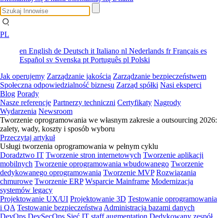
PL
en
English
de
Deutsch
it
Italiano
nl
Nederlands
fr
Français
es
Español
sv
Svenska
pt
Português
pl
Polski
Jak operujemy
Zarządzanie jakością
Zarządzanie bezpieczeństwem
Społeczna odpowiedzialność biznesu
Zarząd spółki
Nasi eksperci
Blog
Porady
Nasze referencje
Partnerzy techniczni
Certyfikaty
Nagrody
Wydarzenia
Newsroom
Tworzenie oprogramowania we własnym zakresie a outsourcing 2026:
zalety, wady, koszty i sposób wyboru
Przeczytaj artykuł
Usługi tworzenia oprogramowania w pełnym cyklu
Doradztwo IT
Tworzenie stron internetowych
Tworzenie aplikacji
mobilnych
Tworzenie oprogramowania wbudowanego
Tworzenie
dedykowanego oprogramowania
Tworzenie MVP
Rozwiązania
chmurowe
Tworzenie ERP
Wsparcie Mainframe
Modernizacja
systemów legacy
Projektowanie UX/UI
Projektowanie 3D
Testowanie oprogramowania
i QA
Testowanie bezpieczeństwa
Administracja bazami danych
DevOps
DevSecOps
Sieć
IT staff augmentation
Dedykowany zespół