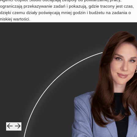
ograniczają przekazywanie zadań i pokazują, gdzie tracony jest czas,
dzięki czemu działy poświęcają mniej godzin i budżetu na zadania o
niskiej wartości.