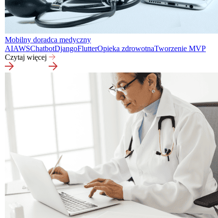
Mobilny doradca medyczny
AI
AWS
Chatbot
Django
Flutter
Opieka zdrowotna
Tworzenie MVP
Czytaj więcej