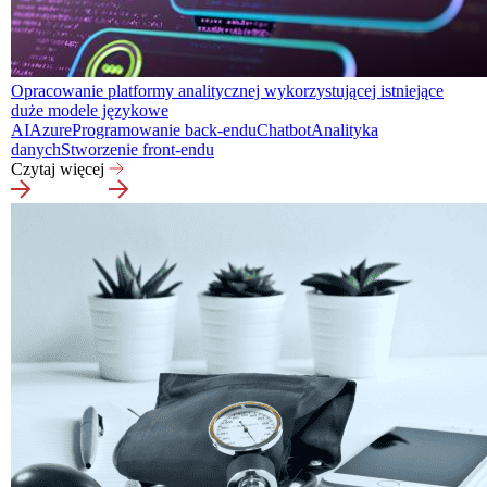
Opracowanie platformy analitycznej wykorzystującej istniejące
duże modele językowe
AI
Azure
Programowanie back-endu
Chatbot
Analityka
danych
Stworzenie front-endu
Czytaj więcej