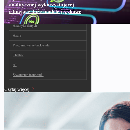
analitycznej wykorzystującej
istniejące duże modele językowe
Analityka danych
Azure
Programowanie back-endu
Chatbot
AI
Stworzenie front-endu
Czytaj więcej