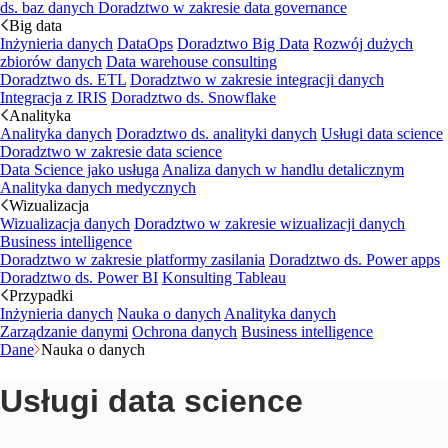
ds. baz danych
Doradztwo w zakresie data governance
Big data
Inżynieria danych
DataOps
Doradztwo Big Data
Rozwój dużych
zbiorów danych
Data warehouse consulting
Doradztwo ds. ETL
Doradztwo w zakresie integracji danych
Integracja z IRIS
Doradztwo ds. Snowflake
Analityka
Analityka danych
Doradztwo ds. analityki danych
Usługi data science
Doradztwo w zakresie data science
Data Science jako usługa
Analiza danych w handlu detalicznym
Analityka danych medycznych
Wizualizacja
Wizualizacja danych
Doradztwo w zakresie wizualizacji danych
Business intelligence
Doradztwo w zakresie platformy zasilania
Doradztwo ds. Power apps
Doradztwo ds. Power BI
Konsulting Tableau
Przypadki
Inżynieria danych
Nauka o danych
Analityka danych
Zarządzanie danymi
Ochrona danych
Business intelligence
Dane
Nauka o danych
Usługi data science