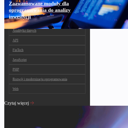
Zaawansowane moduły dla
oprogramowania do analizy
inwestycji
Analityka danych
API
FinTech
JavaScript
PHP
Rozwój i modernizacja oprogramowania
Web
Czytaj więcej