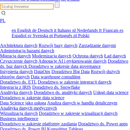
PL
en
English
de
Deutsch
it
Italiano
nl
Nederlands
fr
Français
es
Español
sv
Svenska
pt
Português
pl
Polski
Architektura danych
Rozwój bazy danych
Zarządzanie danymi
Administracja bazami danych
Migracja danych
Modernizacja danych
Ochrona danych
Ład danych
Czyszczenie danych
Adnotacje AI i etykietowanie danych
Doradztwo
ds. baz danych
Doradztwo w zakresie data governance
Inżynieria danych
DataOps
Doradztwo Big Data
Rozwój dużych
zbiorów danych
Data warehouse consulting
Doradztwo ds. ETL
Doradztwo w zakresie integracji danych
Integracja z IRIS
Doradztwo ds. Snowflake
Analityka danych
Doradztwo ds. analityki danych
Usługi data science
Doradztwo w zakresie data science
Data Science jako usługa
Analiza danych w handlu detalicznym
Analityka danych medycznych
Wizualizacja danych
Doradztwo w zakresie wizualizacji danych
Business intelligence
Doradztwo w zakresie platformy zasilania
Doradztwo ds. Power apps
Doradztwo ds. Power BI
Konsulting Tableau