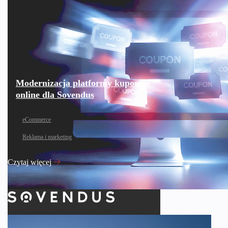
Modernizacja platformy kuponów
online dla Sovendus
eCommerce
Reklama i marketing
Czytaj więcej