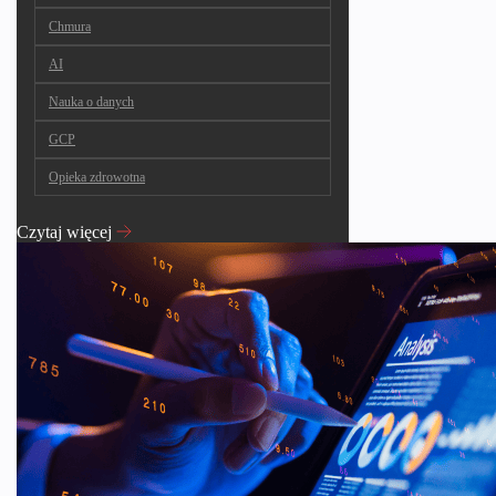
Chmura
AI
Nauka o danych
GCP
Opieka zdrowotna
Czytaj więcej