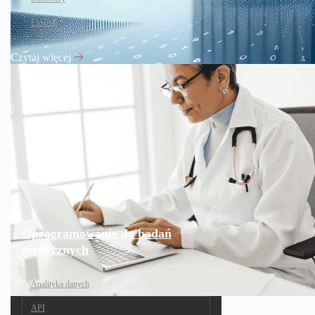
FinTech
Czytaj więcej
Oprogramowanie do badań
medycznych
Analityka danych
API