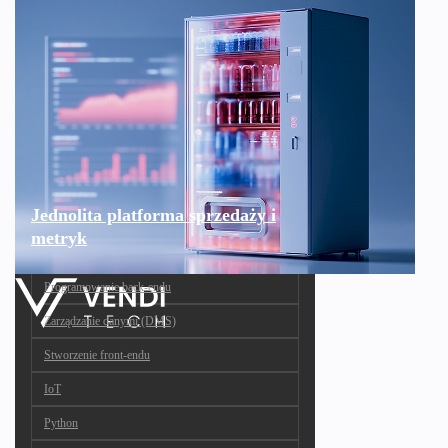
Jednolita platforma sprzedaży i
metryk
Programowanie back-endu
Zarządzanie danymi (DMS)
Stworzenie front-endu
IoT
Python