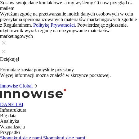
Zostaw swoje dane kontaktowe, a my wyślemy Ci nasz przegląd e-
mailem
Wyrażam zgodę na przetwarzanie moich danych osobowych w celu
przesyłania spersonalizowanych materiałów marketingowych zgodnie
z Regulaminem.
Politykę Prywatności
. Potwierdzając zgłoszenie,
użytkownik wyraża zgodę na otrzymywanie materiałów
marketingowych
Dziękuję!
Formularz został pomyślnie przesłany.
Więcej informacji można znaleźć w skrzynce pocztowej.
Innowise Global
DANE I BI
Infrastruktura
Big data
Analityka
Wizualizacja
Przypadki
Skontaktuj się z nami
Skontaktuj się z nami