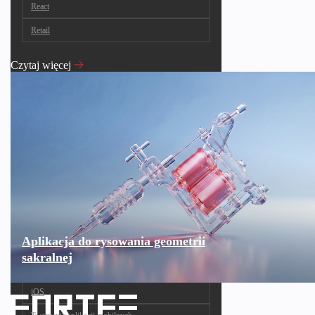
React
Retail
Czytaj więcej
Aplikacja do rysowania geometrii
sakralnej
iOS