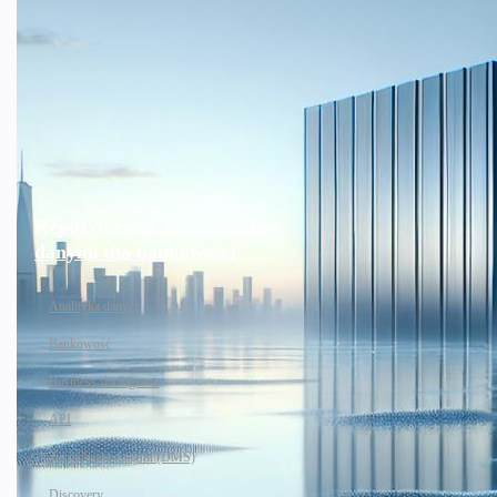
Repozytorium zarządzania
danymi dla bankowości
Analityka danych
Bankowość
Business intelligence
API
Zarządzanie danymi (DMS)
Discovery