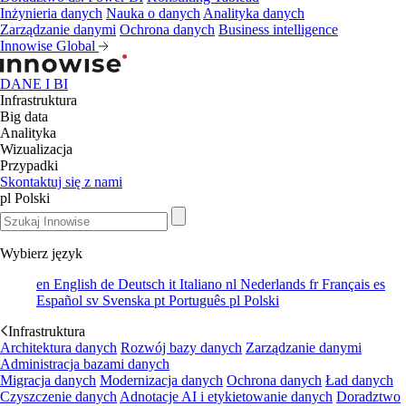
Inżynieria danych
Nauka o danych
Analityka danych
Zarządzanie danymi
Ochrona danych
Business intelligence
Innowise Global
DANE I BI
Infrastruktura
Big data
Analityka
Wizualizacja
Przypadki
Skontaktuj się z nami
pl
Polski
Wybierz język
en
English
de
Deutsch
it
Italiano
nl
Nederlands
fr
Français
es
Español
sv
Svenska
pt
Português
pl
Polski
Infrastruktura
Architektura danych
Rozwój bazy danych
Zarządzanie danymi
Administracja bazami danych
Migracja danych
Modernizacja danych
Ochrona danych
Ład danych
Czyszczenie danych
Adnotacje AI i etykietowanie danych
Doradztwo