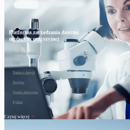
Platforma zarządzania danymi
medycyny precyzyjnej
Analityka danych
AWS
Nauka o danych
DevOps
Opieka zdrowotna
Python
Czytaj więcej