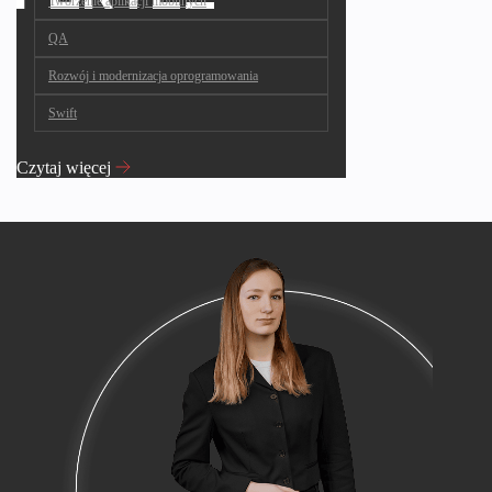
Tworzenie aplikacji mobilnych
QA
Rozwój i modernizacja oprogramowania
Swift
Czytaj więcej