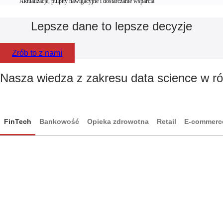
Aktualizacje, pulpity nawigacyjne i dostarczanie wsparcia
Lepsze dane to lepsze decyzje
Zrób to z nami
Nasza wiedza z zakresu data science w r
FinTech
Bankowość
Opieka zdrowotna
Retail
E-commerc
FinTech
Bankowość
Opieka zdrowotna
Retail
E-commerce
Ubezpieczenia
Produkcja
Logistyka
Reklama i marketing
Edukacja