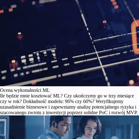
Ocena wykonalności ML
Ile będzie mnie kosztować ML? Czy ukończymy go w trzy miesiące
czy w rok? Dokładność modelu: 96% czy 60%? Weryfikujemy
uzasadnienie biznesowe i zapewniamy analizę potencjalnego ryzyka i
szacowanego zwrotu z inwestycji poprzez solidne PoC i rozwój MVP.