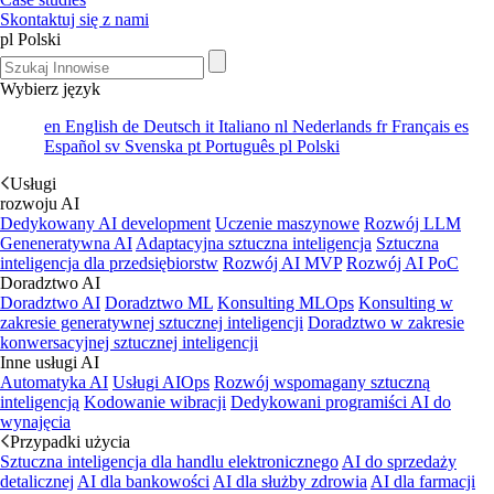
Skontaktuj się z nami
pl
Polski
Wybierz język
en
English
de
Deutsch
it
Italiano
nl
Nederlands
fr
Français
es
Español
sv
Svenska
pt
Português
pl
Polski
Usługi
rozwoju AI
Dedykowany AI development
Uczenie maszynowe
Rozwój LLM
Geneneratywna AI
Adaptacyjna sztuczna inteligencja
Sztuczna
inteligencja dla przedsiębiorstw
Rozwój AI MVP
Rozwój AI PoC
Doradztwo AI
Doradztwo AI
Doradztwo ML
Konsulting MLOps
Konsulting w
zakresie generatywnej sztucznej inteligencji
Doradztwo w zakresie
konwersacyjnej sztucznej inteligencji
Inne usługi AI
Automatyka AI
Usługi AIOps
Rozwój wspomagany sztuczną
inteligencją
Kodowanie wibracji
Dedykowani programiści AI do
wynajęcia
Przypadki użycia
Sztuczna inteligencja dla handlu elektronicznego
AI do sprzedaży
detalicznej
AI dla bankowości
AI dla służby zdrowia
AI dla farmacji