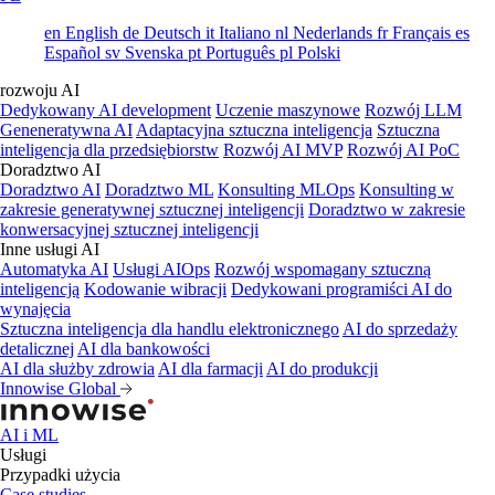
en
English
de
Deutsch
it
Italiano
nl
Nederlands
fr
Français
es
Español
sv
Svenska
pt
Português
pl
Polski
rozwoju AI
Dedykowany AI development
Uczenie maszynowe
Rozwój LLM
Geneneratywna AI
Adaptacyjna sztuczna inteligencja
Sztuczna
inteligencja dla przedsiębiorstw
Rozwój AI MVP
Rozwój AI PoC
Doradztwo AI
Doradztwo AI
Doradztwo ML
Konsulting MLOps
Konsulting w
zakresie generatywnej sztucznej inteligencji
Doradztwo w zakresie
konwersacyjnej sztucznej inteligencji
Inne usługi AI
Automatyka AI
Usługi AIOps
Rozwój wspomagany sztuczną
inteligencją
Kodowanie wibracji
Dedykowani programiści AI do
wynajęcia
Sztuczna inteligencja dla handlu elektronicznego
AI do sprzedaży
detalicznej
AI dla bankowości
AI dla służby zdrowia
AI dla farmacji
AI do produkcji
Innowise Global
AI i ML
Usługi
Przypadki użycia
Case studies