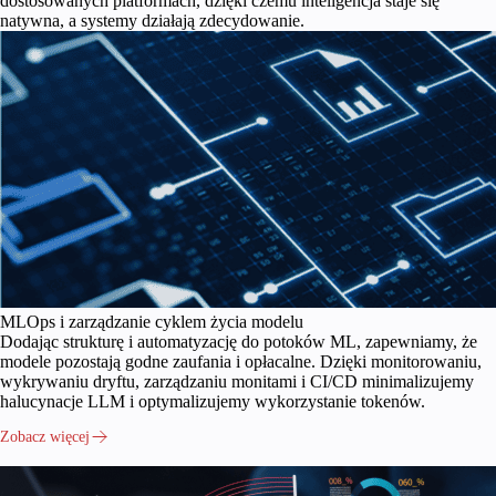
dostosowanych platformach, dzięki czemu inteligencja staje się
natywna, a systemy działają zdecydowanie.
MLOps i zarządzanie cyklem życia modelu
Dodając strukturę i automatyzację do potoków ML, zapewniamy, że
modele pozostają godne zaufania i opłacalne. Dzięki monitorowaniu,
wykrywaniu dryftu, zarządzaniu monitami i CI/CD minimalizujemy
halucynacje LLM i optymalizujemy wykorzystanie tokenów.
Zobacz więcej