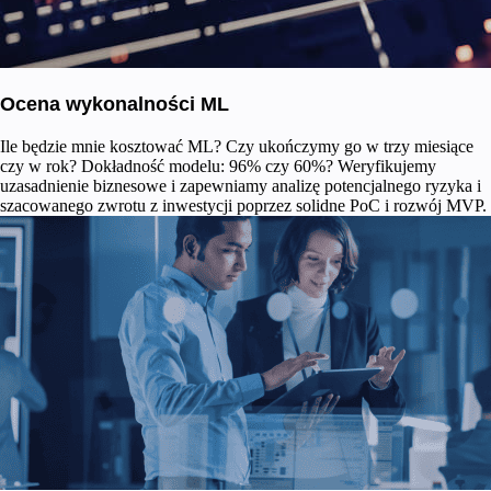
Ocena wykonalności ML
Ile będzie mnie kosztować ML? Czy ukończymy go w trzy miesiące
czy w rok? Dokładność modelu: 96% czy 60%? Weryfikujemy
uzasadnienie biznesowe i zapewniamy analizę potencjalnego ryzyka i
szacowanego zwrotu z inwestycji poprzez solidne PoC i rozwój MVP.