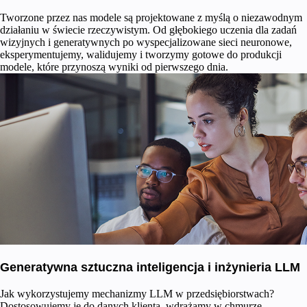
Tworzone przez nas modele są projektowane z myślą o niezawodnym
działaniu w świecie rzeczywistym. Od głębokiego uczenia dla zadań
wizyjnych i generatywnych po wyspecjalizowane sieci neuronowe,
eksperymentujemy, walidujemy i tworzymy gotowe do produkcji
modele, które przynoszą wyniki od pierwszego dnia.
Generatywna sztuczna inteligencja i inżynieria LLM
Jak wykorzystujemy mechanizmy LLM w przedsiębiorstwach?
Dostosowujemy je do danych klienta, wdrażamy w chmurze