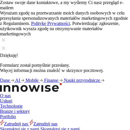
Zostaw swoje dane kontaktowe, a my wyślemy Ci nasz przegląd e-
mailem
Wyrażam zgodę na przetwarzanie moich danych osobowych w celu
przesyłania spersonalizowanych materiałów marketingowych zgodnie
z Regulaminem.
Politykę Prywatności
. Potwierdzając zgłoszenie,
użytkownik wyraża zgodę na otrzymywanie materiałów
marketingowych
Dziękuję!
Formularz został pomyślnie przesłany.
Więcej informacji można znaleźć w skrzynce pocztowej.
Dane
AI
Mobile
Finanse
Nauki przyrodnicze
O nas
Usługi
Technologie
Branże i sektory
Portfolio
Zatrudnij nas
Zatrudnij nas
Skontaktuj się z nami
Skontaktuj się z nami