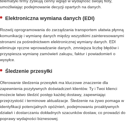
telematyki firmy zyskują cenny wgląd w wydajność swojej floty,
F
umożliwiając podejmowanie decyzji opartych na danych.
T
W
Elektroniczna wymiana danych (EDI)
A
R
Rozwój oprogramowania do zarządzania transportem ułatwia płynną
E
komunikację i wymianę danych między wszystkimi zainteresowanymi
stronami za pośrednictwem elektronicznej wymiany danych. EDI
D
eliminuje ręczne wprowadzanie danych, zmniejsza liczbę błędów i
I
przyspiesza wymianę zamówień zakupu, faktur i powiadomień o
S
wysyłce.
P
A
Śledzenie przesyłki
T
C
Oferowanie śledzenia przesyłek ma kluczowe znaczenie dla
H
S
zapewnienia pozytywnych doświadczeń klientów. Ty i Twoi klienci
O
możecie łatwo śledzić postęp każdej dostawy, zapewniając
F
przejrzystość i terminowe aktualizacje. Śledzenie na żywo pomaga w
T
identyfikacji potencjalnych opóźnień, podejmowaniu proaktywnych
W
działań i dostarczaniu dokładnych szacunków dostaw, co prowadzi do
A
poprawy wydajności biznesowej.
R