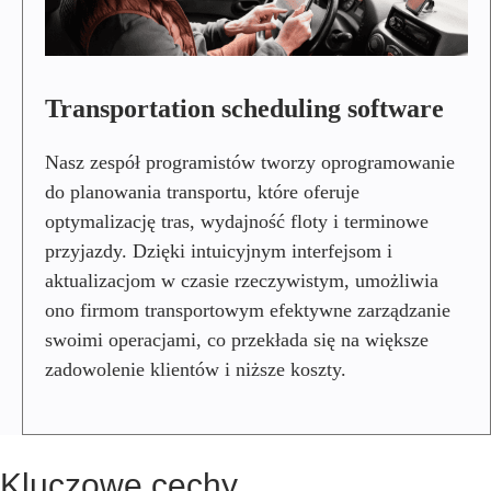
P
O
R
T
A
Transportation scheduling software
T
I
O
Nasz zespół programistów tworzy oprogramowanie
N
do planowania transportu, które oferuje
S
optymalizację tras, wydajność floty i terminowe
C
H
przyjazdy. Dzięki intuicyjnym interfejsom i
E
aktualizacjom w czasie rzeczywistym, umożliwia
D
ono firmom transportowym efektywne zarządzanie
U
L
swoimi operacjami, co przekłada się na większe
I
zadowolenie klientów i niższe koszty.
N
G
S
O
F
Kluczowe cechy
T