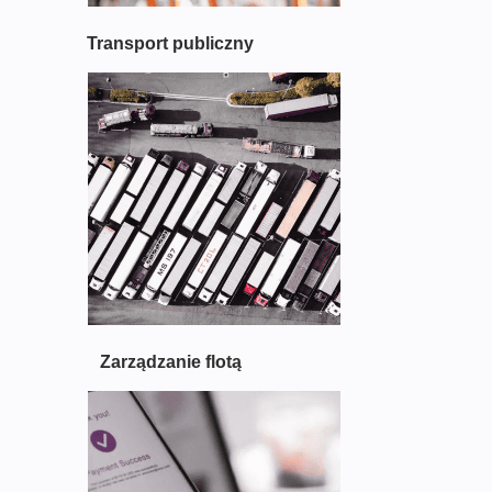
T
W
Transport publiczny
A
R
E
T
R
A
F
F
I
C
M
A
N
A
Zarządzanie flotą
G
E
M
E
N