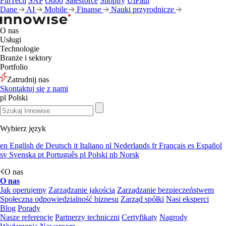
FinTech
SAP
Odoo
Salesforce
Shopify
UiPath
Dane
AI
Mobile
Finanse
Nauki przyrodnicze
O nas
Usługi
Technologie
Branże i sektory
Portfolio
Zatrudnij nas
Skontaktuj się z nami
pl
Polski
Wybierz język
en
English
de
Deutsch
it
Italiano
nl
Nederlands
fr
Français
es
Español
sv
Svenska
pt
Português
pl
Polski
nb
Norsk
O nas
O nas
Jak operujemy
Zarządzanie jakością
Zarządzanie bezpieczeństwem
Społeczna odpowiedzialność biznesu
Zarząd spółki
Nasi eksperci
Blog
Porady
Nasze referencje
Partnerzy techniczni
Certyfikaty
Nagrody