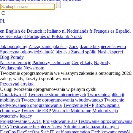
PL
en
English
de
Deutsch
it
Italiano
nl
Nederlands
fr
Français
es
Español
sv
Svenska
pt
Português
pl
Polski
nb
Norsk
Jak operujemy
Zarządzanie jakością
Zarządzanie bezpieczeństwem
Społeczna odpowiedzialność biznesu
Zarząd spółki
Nasi eksperci
Blog
Porady
Nasze referencje
Partnerzy techniczni
Certyfikaty
Nagrody
Wydarzenia
Newsroom
Tworzenie oprogramowania we własnym zakresie a outsourcing 2026:
zalety, wady, koszty i sposób wyboru
Przeczytaj artykuł
Usługi tworzenia oprogramowania w pełnym cyklu
Doradztwo IT
Tworzenie stron internetowych
Tworzenie aplikacji
mobilnych
Tworzenie oprogramowania wbudowanego
Tworzenie
dedykowanego oprogramowania
Tworzenie MVP
Rozwiązania
chmurowe
Tworzenie ERP
Wsparcie Mainframe
Modernizacja
systemów legacy
Projektowanie UX/UI
Projektowanie 3D
Testowanie oprogramowania
i QA
Testowanie bezpieczeństwa
Administracja bazami danych
DevOps
DevSecOps
Sieć
IT staff augmentation
Dedykowany zespół