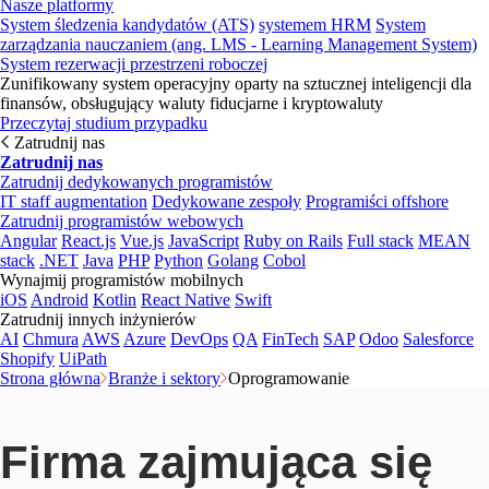
Nasze platformy
System śledzenia kandydatów (ATS)
systemem HRM
System
zarządzania nauczaniem (ang. LMS - Learning Management System)
System rezerwacji przestrzeni roboczej
Zunifikowany system operacyjny oparty na sztucznej inteligencji dla
finansów, obsługujący waluty fiducjarne i kryptowaluty
Przeczytaj studium przypadku
Zatrudnij nas
Zatrudnij nas
Zatrudnij dedykowanych programistów
IT staff augmentation
Dedykowane zespoły
Programiści offshore
Zatrudnij programistów webowych
Angular
React.js
Vue.js
JavaScript
Ruby on Rails
Full stack
MEAN
stack
.NET
Java
PHP
Python
Golang
Cobol
Wynajmij programistów mobilnych
iOS
Android
Kotlin
React Native
Swift
Zatrudnij innych inżynierów
AI
Chmura
AWS
Azure
DevOps
QA
FinTech
SAP
Odoo
Salesforce
Shopify
UiPath
Strona główna
Branże i sektory
Oprogramowanie
Firma zajmująca się