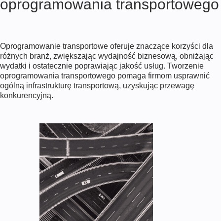
oprogramowania transportowego
R
E
P
U
Oprogramowanie transportowe oferuje znaczące korzyści dla
B
różnych branż, zwiększając wydajność biznesową, obniżając
L
wydatki i ostatecznie poprawiając jakość usług. Tworzenie
I
oprogramowania transportowego pomaga firmom usprawnić
C
ogólną infrastrukturę transportową, uzyskując przewagę
T
konkurencyjną.
R
A
N
S
P
O
R
T
A
T
I
O