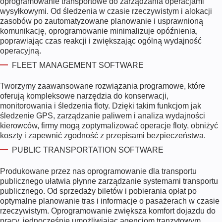
oprogramowanie transportowe do zarządzania operacjami
wysyłkowymi. Od śledzenia w czasie rzeczywistym i alokacji
zasobów po zautomatyzowane planowanie i usprawnioną
komunikację, oprogramowanie minimalizuje opóźnienia,
poprawiając czas reakcji i zwiększając ogólną wydajność
operacyjną.
FLEET MANAGEMENT SOFTWARE
Tworzymy zaawansowane rozwiązania programowe, które
oferują kompleksowe narzędzia do konserwacji,
monitorowania i śledzenia floty. Dzięki takim funkcjom jak
śledzenie GPS, zarządzanie paliwem i analiza wydajności
kierowców, firmy mogą zoptymalizować operacje floty, obniżyć
koszty i zapewnić zgodność z przepisami bezpieczeństwa.
PUBLIC TRANSPORTATION SOFTWARE
Produkowane przez nas oprogramowanie dla transportu
publicznego ułatwia płynne zarządzanie systemami transportu
publicznego. Od sprzedaży biletów i pobierania opłat po
optymalne planowanie tras i informacje o pasażerach w czasie
rzeczywistym. Oprogramowanie zwiększa komfort dojazdu do
pracy, jednocześnie umożliwiając agencjom tranzytowym