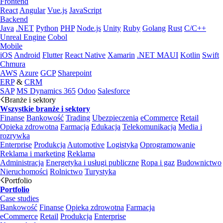
Frontend
React
Angular
Vue.js
JavaScript
Backend
Java
.NET
Python
PHP
Node.js
Unity
Ruby
Golang
Rust
C/C++
Unreal Engine
Cobol
Mobile
iOS
Android
Flutter
React Native
Xamarin
.NET MAUI
Kotlin
Swift
Chmura
AWS
Azure
GCP
Sharepoint
ERP
&
CRM
SAP
MS Dynamics 365
Odoo
Salesforce
Branże i sektory
Wszystkie branże i sektory
Finanse
Bankowość
Trading
Ubezpieczenia
eCommerce
Retail
Opieka zdrowotna
Farmacja
Edukacja
Telekomunikacja
Media i
rozrywka
Enterprise
Produkcja
Automotive
Logistyka
Oprogramowanie
Reklama i marketing
Reklama
Administracja
Energetyka i usługi publiczne
Ropa i gaz
Budownictwo
Nieruchomości
Rolnictwo
Turystyka
Portfolio
Portfolio
Case studies
Bankowość
Finanse
Opieka zdrowotna
Farmacja
eCommerce
Retail
Produkcja
Enterprise