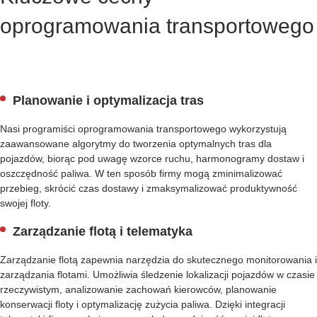
W
oprogramowania transportowego
A
R
E
E
L
Planowanie i optymalizacja tras
E
C
Nasi programiści oprogramowania transportowego wykorzystują
T
zaawansowane algorytmy do tworzenia optymalnych tras dla
R
pojazdów, biorąc pod uwagę wzorce ruchu, harmonogramy dostaw i
I
oszczędność paliwa. W ten sposób firmy mogą zminimalizować
C
przebieg, skrócić czas dostawy i zmaksymalizować produktywność
V
swojej floty.
E
H
Zarządzanie flotą i telematyka
I
C
Zarządzanie flotą zapewnia narzędzia do skutecznego monitorowania i
L
zarządzania flotami. Umożliwia śledzenie lokalizacji pojazdów w czasie
E
rzeczywistym, analizowanie zachowań kierowców, planowanie
S
konserwacji floty i optymalizację zużycia paliwa. Dzięki integracji
O