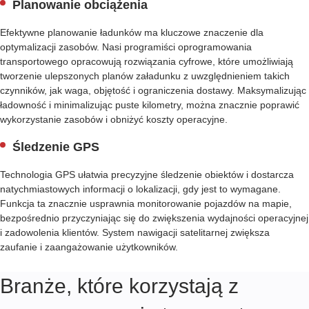
E
Planowanie obciążenia
F
Efektywne planowanie ładunków ma kluczowe znaczenie dla
L
optymalizacji zasobów. Nasi programiści oprogramowania
E
transportowego opracowują rozwiązania cyfrowe, które umożliwiają
E
tworzenie ulepszonych planów załadunku z uwzględnieniem takich
T
czynników, jak waga, objętość i ograniczenia dostawy. Maksymalizując
M
ładowność i minimalizując puste kilometry, można znacznie poprawić
A
wykorzystanie zasobów i obniżyć koszty operacyjne.
N
A
Śledzenie GPS
G
E
Technologia GPS ułatwia precyzyjne śledzenie obiektów i dostarcza
M
natychmiastowych informacji o lokalizacji, gdy jest to wymagane.
E
Funkcja ta znacznie usprawnia monitorowanie pojazdów na mapie,
N
bezpośrednio przyczyniając się do zwiększenia wydajności operacyjnej
T
i zadowolenia klientów. System nawigacji satelitarnej zwiększa
S
zaufanie i zaangażowanie użytkowników.
O
F
T
Branże, które korzystają z
W
A