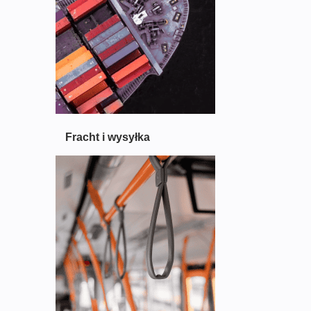
S
O
L
U
T
I
O
N
S
Fracht i wysyłka
C
A
R
R
E
N
T
A
L
S
O
F