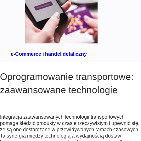
T
S
O
F
T
W
A
R
E
e-Commerce i handel detaliczny
P
A
Oprogramowanie transportowe:
R
K
zaawansowane technologie
I
N
G
S
O
Integracja zaawansowanych technologii transportowych
F
pomaga śledzić produkty w czasie rzeczywistym i upewnić się,
T
że są one dostarczane w przewidywanych ramach czasowych.
W
Ta synergia między technologią a wydajnością dostaw
A