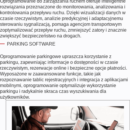
Oprogramowanie do zarządzania ruchem oferuje inteligentne
rozwiązania przeznaczone do monitorowania, analizowania i
kontrolowania przepływu ruchu. Dzięki wizualizacji danych w
czasie rzeczywistym, analizie predykcyjnej i adaptacyjnemu
sterowaniu sygnalizacją, pomaga agencjom transportowym
zoptymalizować przepływ ruchu, zmniejszyć zatory i znacznie
zwiększyć bezpieczeństwo na drogach.
PARKING SOFTWARE
Oprogramowanie parkingowe upraszcza korzystanie z
parkingu, zapewniając informacje o dostępności w czasie
rzeczywistym, rezerwacje online i bezpieczne opcje płatności.
Wyposażone w zaawansowane funkcje, takie jak
rozpoznawanie tablic rejestracyjnych i integracja z aplikacjami
mobilnymi, oprogramowanie optymalizuje wykorzystanie
parkingu i radykalnie skraca czas wyszukiwania dla
użytkowników.
T
R
A
N
S