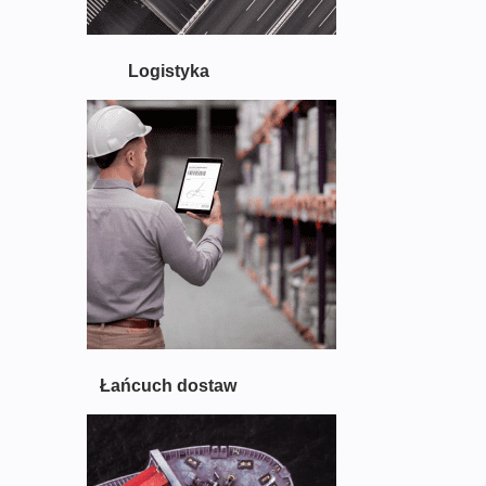
N
S
O
F
Logistyka
T
W
A
R
E
C
A
R
P
O
O
L
I
Łańcuch dostaw
N
G
A
P
P