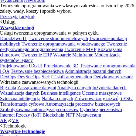
Wydarzenia
Newsroom
Tworzenie oprogramowania we własnym zakresie a outsourcing 2026:
zalety, wady, koszty i sposób wyboru
Przeczytaj artykuł
Usługi
Wszystkie usługi
Usługi tworzenia oprogramowania w pełnym cyklu
Doradztwo IT
Tworzenie stron internetowych
Tworzenie aplikacji
mobilnych
Tworzenie oprogramowania wbudowanego
Tworzenie
dedykowanego oprogramowania
Tworzenie MVP
Rozwiązania
chmurowe
Tworzenie ERP
Wsparcie Mainframe
Modernizacja
systemów legacy
Projektowanie UX/UI
Projektowanie 3D
Testowanie oprogramowania
i QA
Testowanie bezpieczeństwa
Administracja bazami danych
DevOps
DevSecOps
Sieć
IT staff augmentation
Dedykowany zespół
Wdrażanie zaawansowanych technologii
Big data
Zarządzanie danymi
Analityka danych
Inżynieria danych
Wizualizacja danych
Business intelligence
Uczenie maszynowe
Sztuczna inteligencja
Nauka o danych
Zrównoważony rozwój i ESG
Transformacja cyfrowa
Automatyzacja procesów biznesowych
Zrobotyzowana automatyzacja procesów
Cyberbezpieczeństwo
Internet Rzeczy (IoT)
Blockchain
NFT
Metawersum
AR
&
VR
Technologie
Wszystkie technologie