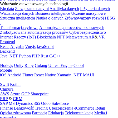
Wdrażanie zaawansowanych technologii
Big data
Zarządzanie danymi
Analityka danych
Inżynieria danych
Wizualizacja danych
Business intelligence
Uczenie maszynowe
Sztuczna inteligencja
Nauka o danych
Zrównoważony rozwój i ESG
Transformacja cyfrowa
Automatyzacja procesów biznesowych
Zrobotyzowana automatyzacja procesów
Cyberbezpieczeństwo
Internet Rzeczy (IoT)
Blockchain
NFT
Metawersum
AR
&
VR
Frontend
React
Angular
Vue.js
JavaScript
Backend
Java
.NET
Python
PHP
Rust
C/C++
Node.js
Unity
Ruby
Golang
Unreal Engine
Cobol
Mobile
iOS
Android
Flutter
React Native
Xamarin
.NET MAUI
Swift
Kotlin
Chmura
AWS
Azure
GCP
Sharepoint
ERP
&
CRM
SAP
MS Dynamics 365
Odoo
Salesforce
Finanse
Bankowość
Trading
Ubezpieczenia
eCommerce
Retail
Opieka zdrowotna
Farmacja
Edukacja
Telekomunikacja
Media i
rozrywka