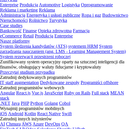
Enterprise
Produkcja
Automotive
Logistyka
Oprogramowanie
Reklama i marketing
Reklama
Administracja
Energetyka i usługi publiczne
Ropa i gaz
Budownictwo
Nieruchomości
Rolnictwo
Turystyka
Case studies
Bankowość
Finanse
Opieka zdrowotna
Farmacja
eCommerce
Retail
Produkcja
Enterprise
Nasze platformy
System śledzenia kandydatów (ATS)
systemem HRM
System
zarządzania nauczaniem (ang. LMS - Learning Management System)
System rezerwacji przestrzeni roboczej
Zunifikowany system operacyjny oparty na sztucznej inteligencji dla
finansów, obsługujący waluty fiducjarne i kryptowaluty
Przeczytaj studium przypadku
Zatrudnij dedykowanych programistów
IT staff augmentation
Dedykowane zespoły
Programiści offshore
Zatrudnij programistów webowych
Angular
React.js
Vue.js
JavaScript
Ruby on Rails
Full stack
MEAN
stack
.NET
Java
PHP
Python
Golang
Cobol
Wynajmij programistów mobilnych
iOS
Android
Kotlin
React Native
Swift
Zatrudnij innych inżynierów
AI
Chmura
AWS
Azure
DevOps
QA