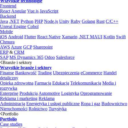
Wszystkie technologie
Frontend
React
Angular
Vue.js
JavaScript
Backend
Java
.NET
Python
PHP
Node.js
Unity
Ruby
Golang
Rust
C/C++
Unreal Engine
Cobol
Mobile
iOS
Android
Flutter
React Native
Xamarin
.NET MAUI
Kotlin
Swift
Chmura
AWS
Azure
GCP
Sharepoint
ERP
&
CRM
SAP
MS Dynamics 365
Odoo
Salesforce
Branże i sektory
Wszystkie branże i sektory
Finanse
Bankowość
Trading
Ubezpieczenia
eCommerce
Handel
detaliczny
Opieka zdrowotna
Farmacja
Edukacja
Telekomunikacja
Media i
rozrywka
Enterprise
Produkcja
Automotive
Logistyka
Oprogramowanie
Reklama i marketing
Reklama
Administracja
Energetyka i usługi publiczne
Ropa i gaz
Budownictwo
Nieruchomości
Rolnictwo
Turystyka
Portfolio
Portfolio
Case studies