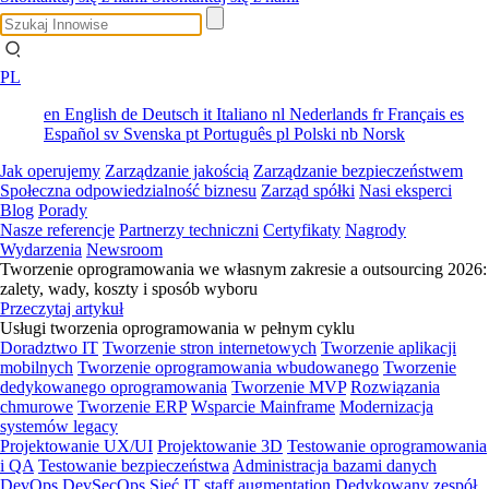
PL
en
English
de
Deutsch
it
Italiano
nl
Nederlands
fr
Français
es
Español
sv
Svenska
pt
Português
pl
Polski
nb
Norsk
Jak operujemy
Zarządzanie jakością
Zarządzanie bezpieczeństwem
Społeczna odpowiedzialność biznesu
Zarząd spółki
Nasi eksperci
Blog
Porady
Nasze referencje
Partnerzy techniczni
Certyfikaty
Nagrody
Wydarzenia
Newsroom
Tworzenie oprogramowania we własnym zakresie a outsourcing 2026:
zalety, wady, koszty i sposób wyboru
Przeczytaj artykuł
Usługi tworzenia oprogramowania w pełnym cyklu
Doradztwo IT
Tworzenie stron internetowych
Tworzenie aplikacji
mobilnych
Tworzenie oprogramowania wbudowanego
Tworzenie
dedykowanego oprogramowania
Tworzenie MVP
Rozwiązania
chmurowe
Tworzenie ERP
Wsparcie Mainframe
Modernizacja
systemów legacy
Projektowanie UX/UI
Projektowanie 3D
Testowanie oprogramowania
i QA
Testowanie bezpieczeństwa
Administracja bazami danych
DevOps
DevSecOps
Sieć
IT staff augmentation
Dedykowany zespół