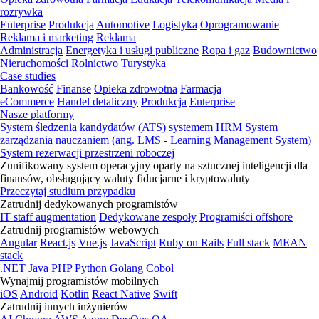
rozrywka
Enterprise
Produkcja
Automotive
Logistyka
Oprogramowanie
Reklama i marketing
Reklama
Administracja
Energetyka i usługi publiczne
Ropa i gaz
Budownictwo
Nieruchomości
Rolnictwo
Turystyka
Case studies
Bankowość
Finanse
Opieka zdrowotna
Farmacja
eCommerce
Handel detaliczny
Produkcja
Enterprise
Nasze platformy
System śledzenia kandydatów (ATS)
systemem HRM
System
zarządzania nauczaniem (ang. LMS - Learning Management System)
System rezerwacji przestrzeni roboczej
Zunifikowany system operacyjny oparty na sztucznej inteligencji dla
finansów, obsługujący waluty fiducjarne i kryptowaluty
Przeczytaj studium przypadku
Zatrudnij dedykowanych programistów
IT staff augmentation
Dedykowane zespoły
Programiści offshore
Zatrudnij programistów webowych
Angular
React.js
Vue.js
JavaScript
Ruby on Rails
Full stack
MEAN
stack
.NET
Java
PHP
Python
Golang
Cobol
Wynajmij programistów mobilnych
iOS
Android
Kotlin
React Native
Swift
Zatrudnij innych inżynierów