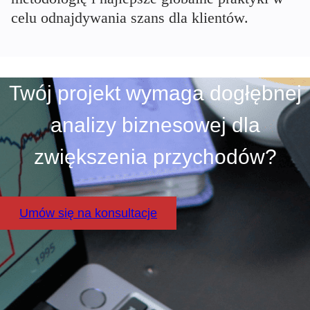
celu odnajdywania szans dla klientów.
Twój projekt wymaga dogłębnej
analizy biznesowej dla
zwiększenia przychodów?
Umów się na konsultacje