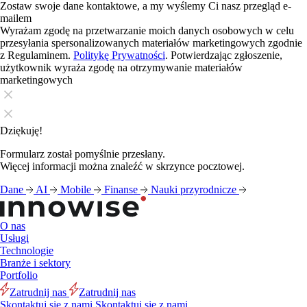
Zostaw swoje dane kontaktowe, a my wyślemy Ci nasz przegląd e-
mailem
Wyrażam zgodę na przetwarzanie moich danych osobowych w celu
przesyłania spersonalizowanych materiałów marketingowych zgodnie
z Regulaminem.
Politykę Prywatności
. Potwierdzając zgłoszenie,
użytkownik wyraża zgodę na otrzymywanie materiałów
marketingowych
Dziękuję!
Formularz został pomyślnie przesłany.
Więcej informacji można znaleźć w skrzynce pocztowej.
Dane
AI
Mobile
Finanse
Nauki przyrodnicze
O nas
Usługi
Technologie
Branże i sektory
Portfolio
Zatrudnij nas
Zatrudnij nas
Skontaktuj się z nami
Skontaktuj się z nami