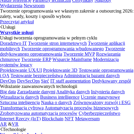
Nasze referencje
Partnerzy techniczni
Certyfikaty
Nagrody
Wydarzenia
Newsroom
Tworzenie oprogramowania we własnym zakresie a outsourcing 2026:
zalety, wady, koszty i sposób wyboru
Przeczytaj artykuł
Usługi
Wszystkie usługi
Usługi tworzenia oprogramowania w pełnym cyklu
Doradztwo IT
Tworzenie stron internetowych
Tworzenie aplikacji
mobilnych
Tworzenie oprogramowania wbudowanego
Tworzenie
dedykowanego oprogramowania
Tworzenie MVP
Rozwiązania
chmurowe
Tworzenie ERP
Wsparcie Mainframe
Modernizacja
systemów legacy
Projektowanie UX/UI
Projektowanie 3D
Testowanie oprogramowania
i QA
Testowanie bezpieczeństwa
Administracja bazami danych
DevOps
DevSecOps
Sieć
IT staff augmentation
Dedykowany zespół
Wdrażanie zaawansowanych technologii
Big data
Zarządzanie danymi
Analityka danych
Inżynieria danych
Wizualizacja danych
Business intelligence
Uczenie maszynowe
Sztuczna inteligencja
Nauka o danych
Zrównoważony rozwój i ESG
Transformacja cyfrowa
Automatyzacja procesów biznesowych
Zrobotyzowana automatyzacja procesów
Cyberbezpieczeństwo
Internet Rzeczy (IoT)
Blockchain
NFT
Metawersum
AR
&
VR
Technologie