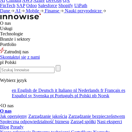
AI
Chmura
AWS
Azure
DevOps
QA
FinTech
SAP
Odoo
Salesforce
Shopify
UiPath
Dane
AI
Mobile
Finanse
Nauki przyrodnicze
O nas
Usługi
Technologie
Branże i sektory
Portfolio
Zatrudnij nas
Skontaktuj się z nami
pl
Polski
Wybierz język
en
English
de
Deutsch
it
Italiano
nl
Nederlands
fr
Français
es
Español
sv
Svenska
pt
Português
pl
Polski
nb
Norsk
O nas
O nas
Jak operujemy
Zarządzanie jakością
Zarządzanie bezpieczeństwem
Społeczna odpowiedzialność biznesu
Zarząd spółki
Nasi eksperci
Blog
Porady