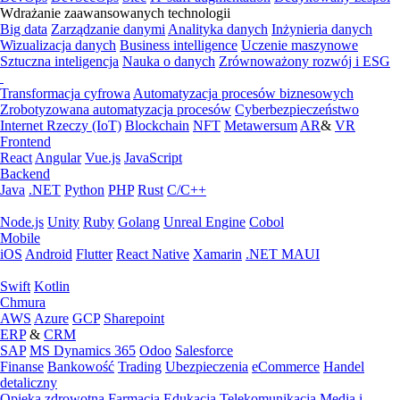
Wdrażanie zaawansowanych technologii
Big data
Zarządzanie danymi
Analityka danych
Inżynieria danych
Wizualizacja danych
Business intelligence
Uczenie maszynowe
Sztuczna inteligencja
Nauka o danych
Zrównoważony rozwój i ESG
Transformacja cyfrowa
Automatyzacja procesów biznesowych
Zrobotyzowana automatyzacja procesów
Cyberbezpieczeństwo
Internet Rzeczy (IoT)
Blockchain
NFT
Metawersum
AR
&
VR
Frontend
React
Angular
Vue.js
JavaScript
Backend
Java
.NET
Python
PHP
Rust
C/C++
Node.js
Unity
Ruby
Golang
Unreal Engine
Cobol
Mobile
iOS
Android
Flutter
React Native
Xamarin
.NET MAUI
Swift
Kotlin
Chmura
AWS
Azure
GCP
Sharepoint
ERP
&
CRM
SAP
MS Dynamics 365
Odoo
Salesforce
Finanse
Bankowość
Trading
Ubezpieczenia
eCommerce
Handel
detaliczny
Opieka zdrowotna
Farmacja
Edukacja
Telekomunikacja
Media i