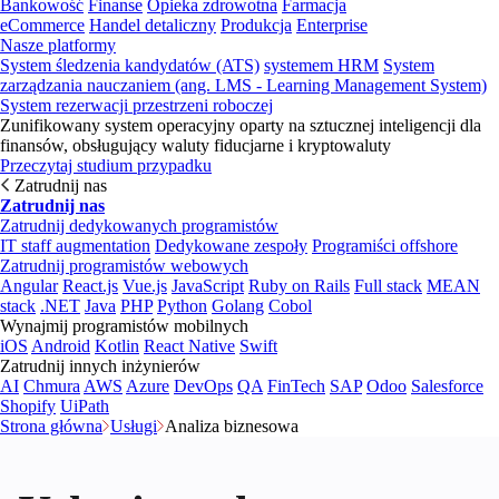
Bankowość
Finanse
Opieka zdrowotna
Farmacja
eCommerce
Handel detaliczny
Produkcja
Enterprise
Nasze platformy
System śledzenia kandydatów (ATS)
systemem HRM
System
zarządzania nauczaniem (ang. LMS - Learning Management System)
System rezerwacji przestrzeni roboczej
Zunifikowany system operacyjny oparty na sztucznej inteligencji dla
finansów, obsługujący waluty fiducjarne i kryptowaluty
Przeczytaj studium przypadku
Zatrudnij nas
Zatrudnij nas
Zatrudnij dedykowanych programistów
IT staff augmentation
Dedykowane zespoły
Programiści offshore
Zatrudnij programistów webowych
Angular
React.js
Vue.js
JavaScript
Ruby on Rails
Full stack
MEAN
stack
.NET
Java
PHP
Python
Golang
Cobol
Wynajmij programistów mobilnych
iOS
Android
Kotlin
React Native
Swift
Zatrudnij innych inżynierów
AI
Chmura
AWS
Azure
DevOps
QA
FinTech
SAP
Odoo
Salesforce
Shopify
UiPath
Strona główna
Usługi
Analiza biznesowa