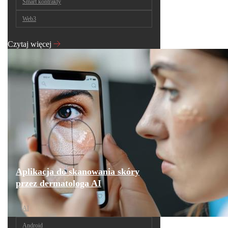
Smart kontrakty
Web3
Czytaj więcej
Aplikacja do skanowania skóry
przez dermatologa AI
AI
Android