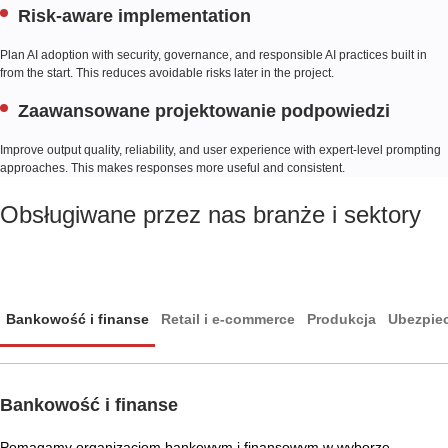
Risk-aware implementation
Plan AI adoption with security, governance, and responsible AI practices built in
from the start. This reduces avoidable risks later in the project.
Zaawansowane projektowanie podpowiedzi
Improve output quality, reliability, and user experience with expert-level prompting
approaches. This makes responses more useful and consistent.
Obsługiwane przez nas branże i sektory
Bankowość i finanse
Retail i e-commerce
Produkcja
Ubezpie
Bankowość i finanse
Pomagamy organizacjom bankowym i finansowym w wyborze