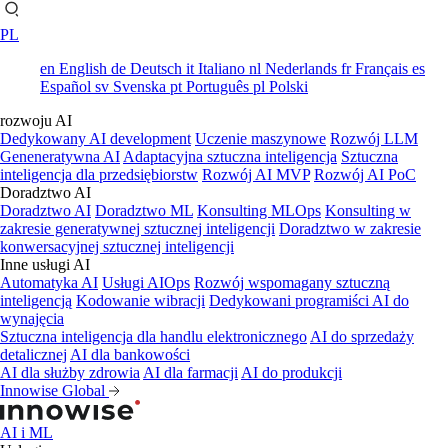
PL
en
English
de
Deutsch
it
Italiano
nl
Nederlands
fr
Français
es
Español
sv
Svenska
pt
Português
pl
Polski
rozwoju AI
Dedykowany AI development
Uczenie maszynowe
Rozwój LLM
Geneneratywna AI
Adaptacyjna sztuczna inteligencja
Sztuczna
inteligencja dla przedsiębiorstw
Rozwój AI MVP
Rozwój AI PoC
Doradztwo AI
Doradztwo AI
Doradztwo ML
Konsulting MLOps
Konsulting w
zakresie generatywnej sztucznej inteligencji
Doradztwo w zakresie
konwersacyjnej sztucznej inteligencji
Inne usługi AI
Automatyka AI
Usługi AIOps
Rozwój wspomagany sztuczną
inteligencją
Kodowanie wibracji
Dedykowani programiści AI do
wynajęcia
Sztuczna inteligencja dla handlu elektronicznego
AI do sprzedaży
detalicznej
AI dla bankowości
AI dla służby zdrowia
AI dla farmacji
AI do produkcji
Innowise Global
AI i ML