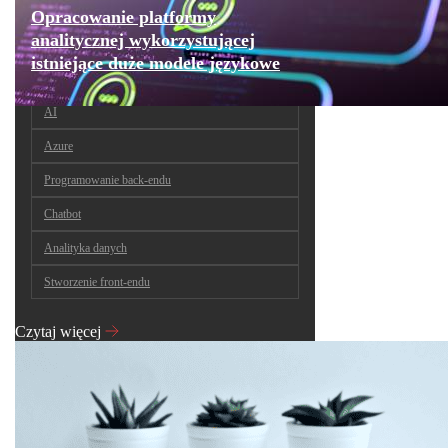
Opracowanie platformy
analitycznej wykorzystującej
istniejące duże modele językowe
AI
Azure
Programowanie back-endu
Chatbot
Analityka danych
Stworzenie front-endu
Czytaj więcej