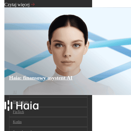
Czytaj więcej
Haia: finansowy asystent AI
AI
Blockchain
FinTech
Kotlin