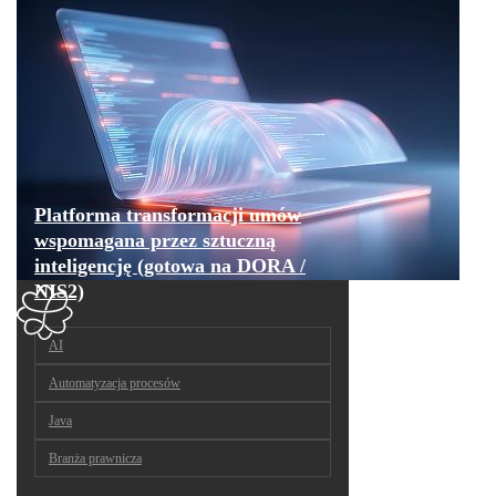
Platforma transformacji umów
wspomagana przez sztuczną
inteligencję (gotowa na DORA /
NIS2)
AI
Automatyzacja procesów
Java
Branża prawnicza