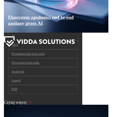
Ekosystem zgodności end-to-end
zasilany przez AI
AI
AWS
Programowanie back-endu
Stworzenie front-endu
JavaScript
Laravel
PHP
Czytaj więcej