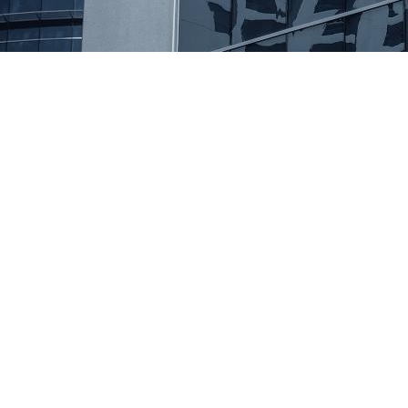
Retail i e-commerce
Zaawansowane strategie personalizacji
Systemy rekomendacji oparte na AI
Coraz nowsze modele prognozowania popytu