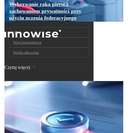
Wykrywanie raka piersi z
zachowaniem prywatności przy
użyciu uczenia federacyjnego
AI
Wizja komputerowa
Opieka zdrowotna
Czytaj więcej