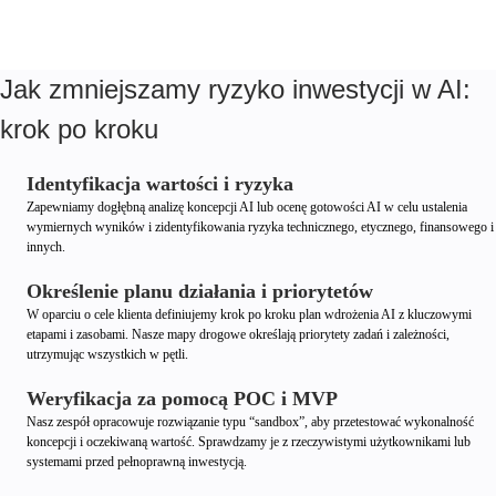
Jak zmniejszamy ryzyko inwestycji w AI:
krok po kroku
Identyfikacja wartości i ryzyka
Zapewniamy dogłębną analizę koncepcji AI lub ocenę gotowości AI w celu ustalenia
wymiernych wyników i zidentyfikowania ryzyka technicznego, etycznego, finansowego i
innych.
Określenie planu działania i priorytetów
W oparciu o cele klienta definiujemy krok po kroku plan wdrożenia AI z kluczowymi
etapami i zasobami. Nasze mapy drogowe określają priorytety zadań i zależności,
utrzymując wszystkich w pętli.
Weryfikacja za pomocą POC i MVP
Nasz zespół opracowuje rozwiązanie typu “sandbox”, aby przetestować wykonalność
koncepcji i oczekiwaną wartość. Sprawdzamy je z rzeczywistymi użytkownikami lub
systemami przed pełnoprawną inwestycją.