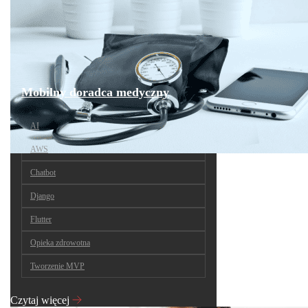
Mobilny doradca medyczny
AI
AWS
Chatbot
Django
Flutter
Opieka zdrowotna
Tworzenie MVP
Czytaj więcej