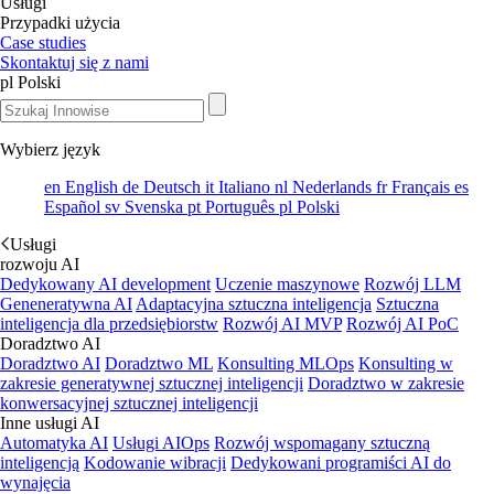
Usługi
Przypadki użycia
Case studies
Skontaktuj się z nami
pl
Polski
Wybierz język
en
English
de
Deutsch
it
Italiano
nl
Nederlands
fr
Français
es
Español
sv
Svenska
pt
Português
pl
Polski
Usługi
rozwoju AI
Dedykowany AI development
Uczenie maszynowe
Rozwój LLM
Geneneratywna AI
Adaptacyjna sztuczna inteligencja
Sztuczna
inteligencja dla przedsiębiorstw
Rozwój AI MVP
Rozwój AI PoC
Doradztwo AI
Doradztwo AI
Doradztwo ML
Konsulting MLOps
Konsulting w
zakresie generatywnej sztucznej inteligencji
Doradztwo w zakresie
konwersacyjnej sztucznej inteligencji
Inne usługi AI
Automatyka AI
Usługi AIOps
Rozwój wspomagany sztuczną
inteligencją
Kodowanie wibracji
Dedykowani programiści AI do
wynajęcia