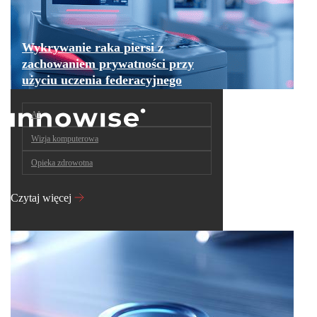
Wykrywanie raka piersi z
zachowaniem prywatności przy
użyciu uczenia federacyjnego
AI
Wizja komputerowa
Opieka zdrowotna
Czytaj więcej