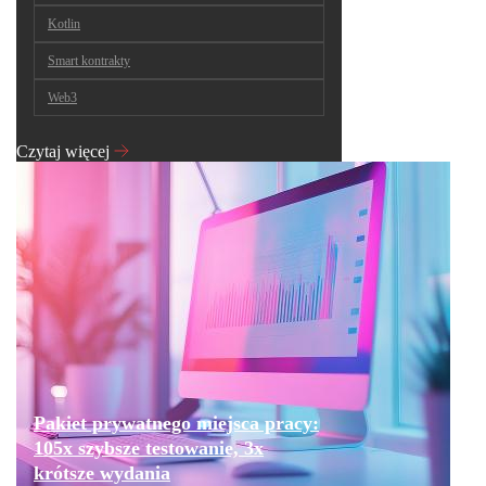
Kotlin
Smart kontrakty
Web3
Czytaj więcej
Pakiet prywatnego miejsca pracy:
105x szybsze testowanie, 3x
krótsze wydania