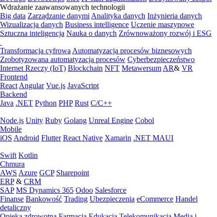
Wdrażanie zaawansowanych technologii
Big data
Zarządzanie danymi
Analityka danych
Inżynieria danych
Wizualizacja danych
Business intelligence
Uczenie maszynowe
Sztuczna inteligencja
Nauka o danych
Zrównoważony rozwój i ESG
Transformacja cyfrowa
Automatyzacja procesów biznesowych
Zrobotyzowana automatyzacja procesów
Cyberbezpieczeństwo
Internet Rzeczy (IoT)
Blockchain
NFT
Metawersum
AR
&
VR
Frontend
React
Angular
Vue.js
JavaScript
Backend
Java
.NET
Python
PHP
Rust
C/C++
Node.js
Unity
Ruby
Golang
Unreal Engine
Cobol
Mobile
iOS
Android
Flutter
React Native
Xamarin
.NET MAUI
Swift
Kotlin
Chmura
AWS
Azure
GCP
Sharepoint
ERP
&
CRM
SAP
MS Dynamics 365
Odoo
Salesforce
Finanse
Bankowość
Trading
Ubezpieczenia
eCommerce
Handel
detaliczny
Opieka zdrowotna
Farmacja
Edukacja
Telekomunikacja
Media i