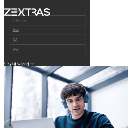
DevOps
Enterprise
Java
QA
Web
Czytaj więcej