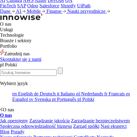
AI
Chmura
AWS
Azure
DevOps
QA
FinTech
SAP
Odoo
Salesforce
Shopify
UiPath
Dane
AI
Mobile
Finanse
Nauki przyrodnicze
O nas
Usługi
Technologie
Branże i sektory
Portfolio
Zatrudnij nas
Skontaktuj się z nami
pl
Polski
Wybierz język
en
English
de
Deutsch
it
Italiano
nl
Nederlands
fr
Français
es
Español
sv
Svenska
pt
Português
pl
Polski
O nas
O nas
Jak operujemy
Zarządzanie jakością
Zarządzanie bezpieczeństwem
Społeczna odpowiedzialność biznesu
Zarząd spółki
Nasi eksperci
Blog
Porady