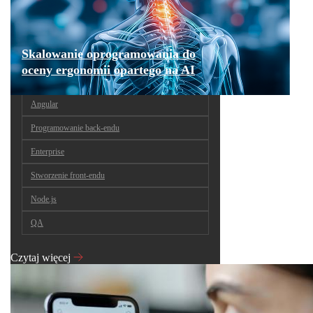
Skalowanie oprogramowania do
oceny ergonomii opartego na AI
Angular
Programowanie back-endu
Enterprise
Stworzenie front-endu
Node.js
QA
Czytaj więcej