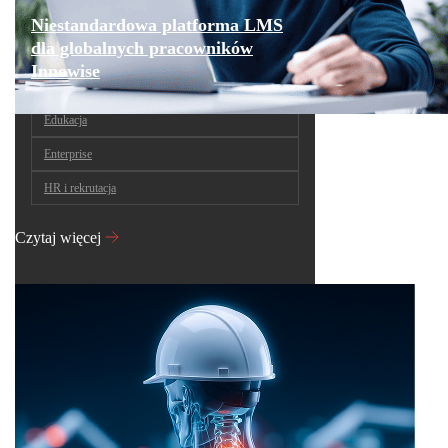
Niestandardowa platforma LMS
dla globalnych pracowników
Innowise
Edukacja
Enterprise
HR i rekrutacja
Czytaj więcej