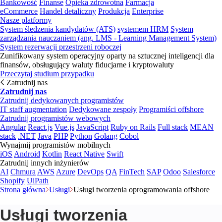
Bankowość
Finanse
Opieka zdrowotna
Farmacja
eCommerce
Handel detaliczny
Produkcja
Enterprise
Nasze platformy
System śledzenia kandydatów (ATS)
systemem HRM
System
zarządzania nauczaniem (ang. LMS - Learning Management System)
System rezerwacji przestrzeni roboczej
Zunifikowany system operacyjny oparty na sztucznej inteligencji dla
finansów, obsługujący waluty fiducjarne i kryptowaluty
Przeczytaj studium przypadku
Zatrudnij nas
Zatrudnij nas
Zatrudnij dedykowanych programistów
IT staff augmentation
Dedykowane zespoły
Programiści offshore
Zatrudnij programistów webowych
Angular
React.js
Vue.js
JavaScript
Ruby on Rails
Full stack
MEAN
stack
.NET
Java
PHP
Python
Golang
Cobol
Wynajmij programistów mobilnych
iOS
Android
Kotlin
React Native
Swift
Zatrudnij innych inżynierów
AI
Chmura
AWS
Azure
DevOps
QA
FinTech
SAP
Odoo
Salesforce
Shopify
UiPath
Strona główna
Usługi
Usługi tworzenia oprogramowania offshore
Usługi tworzenia