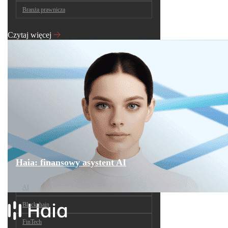
Branża prawnicza
Czytaj więcej
Haia: finansowy asystent AI
AI
Blockchain
FinTech