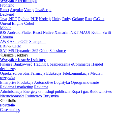
Wszystkie technologie
Frontend
React
Angular
Vue.js
JavaScript
Backend
Java
.NET
Python
PHP
Node.js
Unity
Ruby
Golang
Rust
C/C++
Unreal Engine
Cobol
Mobile
iOS
Android
Flutter
React Native
Xamarin
.NET MAUI
Kotlin
Swift
Chmura
AWS
Azure
GCP
Sharepoint
ERP
&
CRM
SAP
MS Dynamics 365
Odoo
Salesforce
Branże i sektory
Wszystkie branże i sektory
Finanse
Bankowość
Trading
Ubezpieczenia
eCommerce
Handel
detaliczny
Opieka zdrowotna
Farmacja
Edukacja
Telekomunikacja
Media i
rozrywka
Enterprise
Produkcja
Automotive
Logistyka
Oprogramowanie
Reklama i marketing
Reklama
Administracja
Energetyka i usługi publiczne
Ropa i gaz
Budownictwo
Nieruchomości
Rolnictwo
Turystyka
Portfolio
Portfolio
Case studies