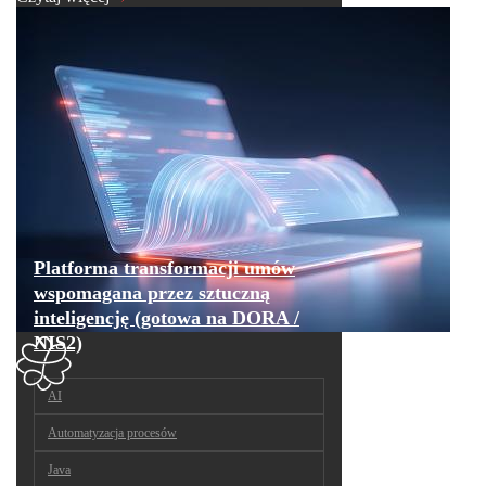
Platforma transformacji umów
wspomagana przez sztuczną
inteligencję (gotowa na DORA /
NIS2)
AI
Automatyzacja procesów
Java