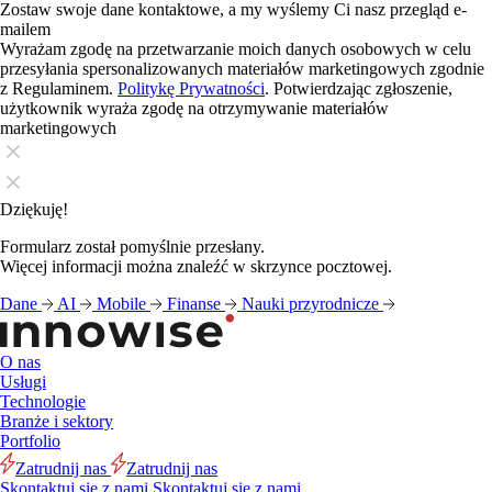
Zostaw swoje dane kontaktowe, a my wyślemy Ci nasz przegląd e-
mailem
Wyrażam zgodę na przetwarzanie moich danych osobowych w celu
przesyłania spersonalizowanych materiałów marketingowych zgodnie
z Regulaminem.
Politykę Prywatności
. Potwierdzając zgłoszenie,
użytkownik wyraża zgodę na otrzymywanie materiałów
marketingowych
Dziękuję!
Formularz został pomyślnie przesłany.
Więcej informacji można znaleźć w skrzynce pocztowej.
Dane
AI
Mobile
Finanse
Nauki przyrodnicze
O nas
Usługi
Technologie
Branże i sektory
Portfolio
Zatrudnij nas
Zatrudnij nas
Skontaktuj się z nami
Skontaktuj się z nami