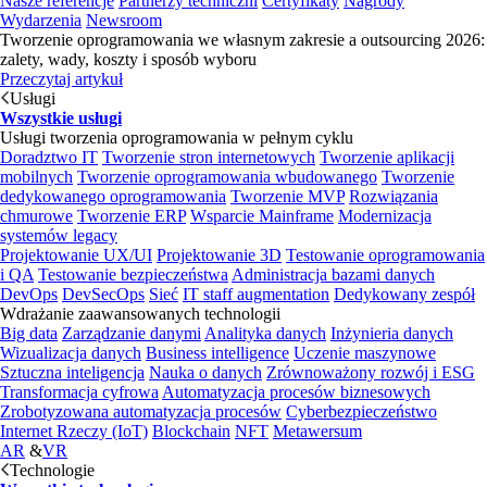
Nasze referencje
Partnerzy techniczni
Certyfikaty
Nagrody
Wydarzenia
Newsroom
Tworzenie oprogramowania we własnym zakresie a outsourcing 2026:
zalety, wady, koszty i sposób wyboru
Przeczytaj artykuł
Usługi
Wszystkie usługi
Usługi tworzenia oprogramowania w pełnym cyklu
Doradztwo IT
Tworzenie stron internetowych
Tworzenie aplikacji
mobilnych
Tworzenie oprogramowania wbudowanego
Tworzenie
dedykowanego oprogramowania
Tworzenie MVP
Rozwiązania
chmurowe
Tworzenie ERP
Wsparcie Mainframe
Modernizacja
systemów legacy
Projektowanie UX/UI
Projektowanie 3D
Testowanie oprogramowania
i QA
Testowanie bezpieczeństwa
Administracja bazami danych
DevOps
DevSecOps
Sieć
IT staff augmentation
Dedykowany zespół
Wdrażanie zaawansowanych technologii
Big data
Zarządzanie danymi
Analityka danych
Inżynieria danych
Wizualizacja danych
Business intelligence
Uczenie maszynowe
Sztuczna inteligencja
Nauka o danych
Zrównoważony rozwój i ESG
Transformacja cyfrowa
Automatyzacja procesów biznesowych
Zrobotyzowana automatyzacja procesów
Cyberbezpieczeństwo
Internet Rzeczy (IoT)
Blockchain
NFT
Metawersum
AR
&
VR
Technologie