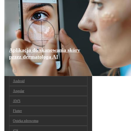
Aplikacja do skanowania skóry
przez dermatologa AI
AI
Android
Angular
AWS
Flutter
Opieka zdrowotna
iOS