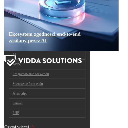
Ekosystem zgodności end-to-end
zasilany przez AI
AI
AWS
Programowanie back-endu
Stworzenie front-endu
JavaScript
Laravel
PHP
Czytaj więcej