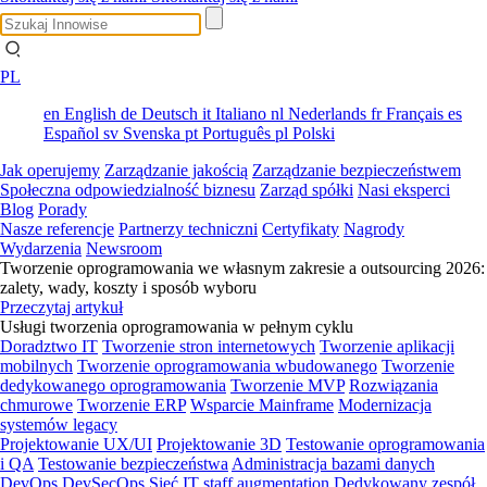
PL
en
English
de
Deutsch
it
Italiano
nl
Nederlands
fr
Français
es
Español
sv
Svenska
pt
Português
pl
Polski
Jak operujemy
Zarządzanie jakością
Zarządzanie bezpieczeństwem
Społeczna odpowiedzialność biznesu
Zarząd spółki
Nasi eksperci
Blog
Porady
Nasze referencje
Partnerzy techniczni
Certyfikaty
Nagrody
Wydarzenia
Newsroom
Tworzenie oprogramowania we własnym zakresie a outsourcing 2026:
zalety, wady, koszty i sposób wyboru
Przeczytaj artykuł
Usługi tworzenia oprogramowania w pełnym cyklu
Doradztwo IT
Tworzenie stron internetowych
Tworzenie aplikacji
mobilnych
Tworzenie oprogramowania wbudowanego
Tworzenie
dedykowanego oprogramowania
Tworzenie MVP
Rozwiązania
chmurowe
Tworzenie ERP
Wsparcie Mainframe
Modernizacja
systemów legacy
Projektowanie UX/UI
Projektowanie 3D
Testowanie oprogramowania
i QA
Testowanie bezpieczeństwa
Administracja bazami danych
DevOps
DevSecOps
Sieć
IT staff augmentation
Dedykowany zespół