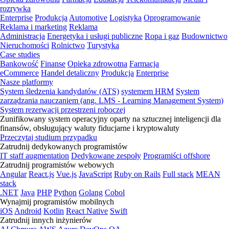
rozrywka
Enterprise
Produkcja
Automotive
Logistyka
Oprogramowanie
Reklama i marketing
Reklama
Administracja
Energetyka i usługi publiczne
Ropa i gaz
Budownictwo
Nieruchomości
Rolnictwo
Turystyka
Case studies
Bankowość
Finanse
Opieka zdrowotna
Farmacja
eCommerce
Handel detaliczny
Produkcja
Enterprise
Nasze platformy
System śledzenia kandydatów (ATS)
systemem HRM
System
zarządzania nauczaniem (ang. LMS - Learning Management System)
System rezerwacji przestrzeni roboczej
Zunifikowany system operacyjny oparty na sztucznej inteligencji dla
finansów, obsługujący waluty fiducjarne i kryptowaluty
Przeczytaj studium przypadku
Zatrudnij dedykowanych programistów
IT staff augmentation
Dedykowane zespoły
Programiści offshore
Zatrudnij programistów webowych
Angular
React.js
Vue.js
JavaScript
Ruby on Rails
Full stack
MEAN
stack
.NET
Java
PHP
Python
Golang
Cobol
Wynajmij programistów mobilnych
iOS
Android
Kotlin
React Native
Swift
Zatrudnij innych inżynierów