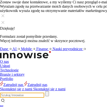
Zostaw swoje dane kontaktowe, a my wyślemy Ci nasz przegląd e-ma
Wyrażam zgodę na przetwarzanie moich danych osobowych w celu pr
użytkownik wyraża zgodę na otrzymywanie materiałów marketingow
Dziękuję!
Formularz został pomyślnie przesłany.
Więcej informacji można znaleźć w skrzynce pocztowej.
Dane
AI
Mobile
Finanse
Nauki przyrodnicze
O nas
Usługi
Technologie
Branże i sektory
Portfolio
Zatrudnij nas
Zatrudnij nas
Skontaktuj się z nami
Skontaktuj się z nami
PL