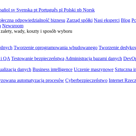
pañol
sv
Svenska
pt
Português
pl
Polski
nb
Norsk
ołeczna odpowiedzialność biznesu
Zarząd spółki
Nasi eksperci
Blog
Po
a
Newsroom
zalety, wady, koszty i sposób wyboru
bilnych
Tworzenie oprogramowania wbudowanego
Tworzenie dedyko
 i QA
Testowanie bezpieczeństwa
Administracja bazami danych
DevO
ualizacja danych
Business intelligence
Uczenie maszynowe
Sztuczna in
yzowana automatyzacja procesów
Cyberbezpieczeństwo
Internet Rzec