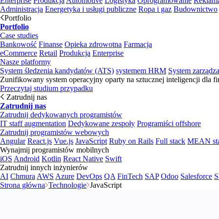
Enterprise
Produkcja
Automotive
Logistyka
Oprogramowanie
Reklama
Administracja
Energetyka i usługi publiczne
Ropa i gaz
Budownictwo
Portfolio
Portfolio
Case studies
Bankowość
Finanse
Opieka zdrowotna
Farmacja
eCommerce
Retail
Produkcja
Enterprise
Nasze platformy
System śledzenia kandydatów (ATS)
systemem HRM
System zarządz
Zunifikowany system operacyjny oparty na sztucznej inteligencji dla f
Przeczytaj studium przypadku
Zatrudnij nas
Zatrudnij nas
Zatrudnij dedykowanych programistów
IT staff augmentation
Dedykowane zespoły
Programiści offshore
Zatrudnij programistów webowych
Angular
React.js
Vue.js
JavaScript
Ruby on Rails
Full stack
MEAN st
Wynajmij programistów mobilnych
iOS
Android
Kotlin
React Native
Swift
Zatrudnij innych inżynierów
AI
Chmura
AWS
Azure
DevOps
QA
FinTech
SAP
Odoo
Salesforce
S
Strona główna
Technologie
JavaScript