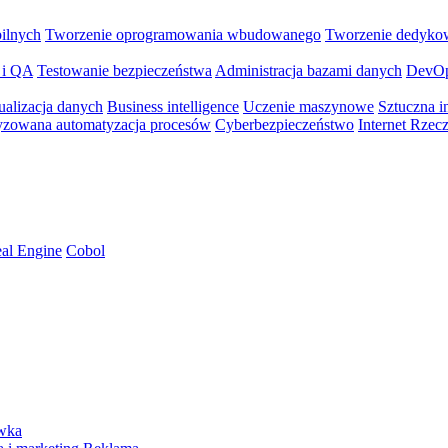
bilnych
Tworzenie oprogramowania wbudowanego
Tworzenie dedyko
 i QA
Testowanie bezpieczeństwa
Administracja bazami danych
DevO
ualizacja danych
Business intelligence
Uczenie maszynowe
Sztuczna in
yzowana automatyzacja procesów
Cyberbezpieczeństwo
Internet Rzec
al Engine
Cobol
ywka