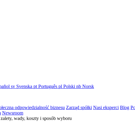
pañol
sv
Svenska
pt
Português
pl
Polski
nb
Norsk
ołeczna odpowiedzialność biznesu
Zarząd spółki
Nasi eksperci
Blog
Po
a
Newsroom
zalety, wady, koszty i sposób wyboru