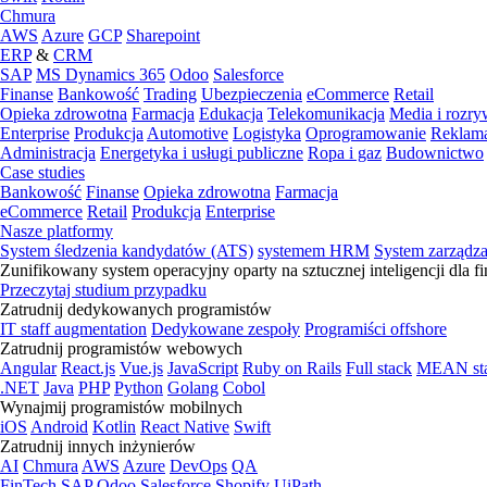
Chmura
AWS
Azure
GCP
Sharepoint
ERP
&
CRM
SAP
MS Dynamics 365
Odoo
Salesforce
Finanse
Bankowość
Trading
Ubezpieczenia
eCommerce
Retail
Opieka zdrowotna
Farmacja
Edukacja
Telekomunikacja
Media i rozr
Enterprise
Produkcja
Automotive
Logistyka
Oprogramowanie
Reklama
Administracja
Energetyka i usługi publiczne
Ropa i gaz
Budownictwo
Case studies
Bankowość
Finanse
Opieka zdrowotna
Farmacja
eCommerce
Retail
Produkcja
Enterprise
Nasze platformy
System śledzenia kandydatów (ATS)
systemem HRM
System zarządz
Zunifikowany system operacyjny oparty na sztucznej inteligencji dla f
Przeczytaj studium przypadku
Zatrudnij dedykowanych programistów
IT staff augmentation
Dedykowane zespoły
Programiści offshore
Zatrudnij programistów webowych
Angular
React.js
Vue.js
JavaScript
Ruby on Rails
Full stack
MEAN st
.NET
Java
PHP
Python
Golang
Cobol
Wynajmij programistów mobilnych
iOS
Android
Kotlin
React Native
Swift
Zatrudnij innych inżynierów
AI
Chmura
AWS
Azure
DevOps
QA
FinTech
SAP
Odoo
Salesforce
Shopify
UiPath