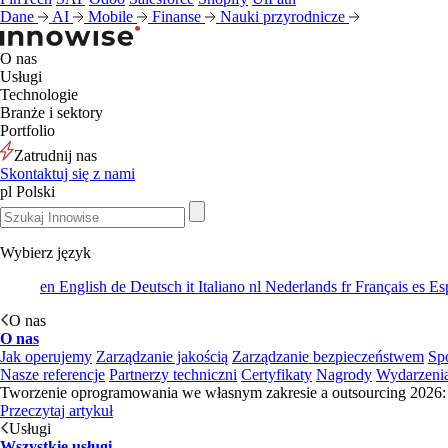
Dane
AI
Mobile
Finanse
Nauki przyrodnicze
O nas
Usługi
Technologie
Branże i sektory
Portfolio
Zatrudnij nas
Skontaktuj się z nami
pl
Polski
Wybierz język
en
English
de
Deutsch
it
Italiano
nl
Nederlands
fr
Français
es
Es
O nas
O nas
Jak operujemy
Zarządzanie jakością
Zarządzanie bezpieczeństwem
Sp
Nasze referencje
Partnerzy techniczni
Certyfikaty
Nagrody
Wydarzeni
Tworzenie oprogramowania we własnym zakresie a outsourcing 2026: 
Przeczytaj artykuł
Usługi
Wszystkie usługi