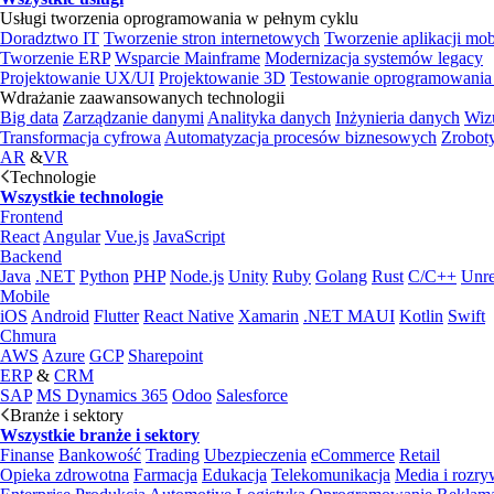
Usługi tworzenia oprogramowania w pełnym cyklu
Doradztwo IT
Tworzenie stron internetowych
Tworzenie aplikacji mo
Tworzenie ERP
Wsparcie Mainframe
Modernizacja systemów legacy
Projektowanie UX/UI
Projektowanie 3D
Testowanie oprogramowania
Wdrażanie zaawansowanych technologii
Big data
Zarządzanie danymi
Analityka danych
Inżynieria danych
Wiz
Transformacja cyfrowa
Automatyzacja procesów biznesowych
Zrobot
AR
&
VR
Technologie
Wszystkie technologie
Frontend
React
Angular
Vue.js
JavaScript
Backend
Java
.NET
Python
PHP
Node.js
Unity
Ruby
Golang
Rust
C/C++
Unre
Mobile
iOS
Android
Flutter
React Native
Xamarin
.NET MAUI
Kotlin
Swift
Chmura
AWS
Azure
GCP
Sharepoint
ERP
&
CRM
SAP
MS Dynamics 365
Odoo
Salesforce
Branże i sektory
Wszystkie branże i sektory
Finanse
Bankowość
Trading
Ubezpieczenia
eCommerce
Retail
Opieka zdrowotna
Farmacja
Edukacja
Telekomunikacja
Media i rozr