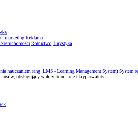
ywka
 i marketing
Reklama
Nieruchomości
Rolnictwo
Turystyka
ania nauczaniem (ang. LMS - Learning Management System)
System re
inansów, obsługujący waluty fiducjarne i kryptowaluty
ack