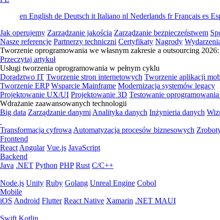
en
English
de
Deutsch
it
Italiano
nl
Nederlands
fr
Français
es
Es
Jak operujemy
Zarządzanie jakością
Zarządzanie bezpieczeństwem
Sp
Nasze referencje
Partnerzy techniczni
Certyfikaty
Nagrody
Wydarzeni
Tworzenie oprogramowania we własnym zakresie a outsourcing 2026: 
Przeczytaj artykuł
Usługi tworzenia oprogramowania w pełnym cyklu
Doradztwo IT
Tworzenie stron internetowych
Tworzenie aplikacji mo
Tworzenie ERP
Wsparcie Mainframe
Modernizacja systemów legacy
Projektowanie UX/UI
Projektowanie 3D
Testowanie oprogramowania
Wdrażanie zaawansowanych technologii
Big data
Zarządzanie danymi
Analityka danych
Inżynieria danych
Wiz
Transformacja cyfrowa
Automatyzacja procesów biznesowych
Zrobot
Frontend
React
Angular
Vue.js
JavaScript
Backend
Java
.NET
Python
PHP
Rust
C/C++
Node.js
Unity
Ruby
Golang
Unreal Engine
Cobol
Mobile
iOS
Android
Flutter
React Native
Xamarin
.NET MAUI
Swift
Kotlin