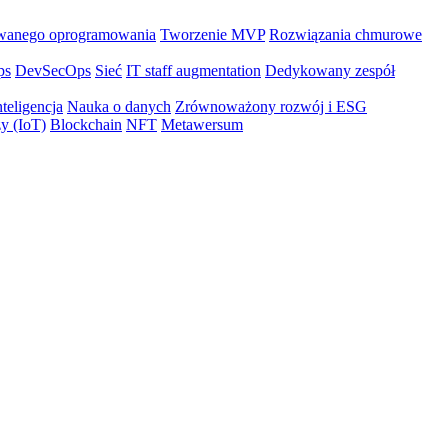
wanego oprogramowania
Tworzenie MVP
Rozwiązania chmurowe
ps
DevSecOps
Sieć
IT staff augmentation
Dedykowany zespół
teligencja
Nauka o danych
Zrównoważony rozwój i ESG
zy (IoT)
Blockchain
NFT
Metawersum