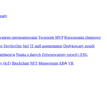
rady
wanego oprogramowania
Tworzenie MVP
Rozwiązania chmurowe
ps
DevSecOps
Sieć
IT staff augmentation
Dedykowany zespół
teligencja
Nauka o danych
Zrównoważony rozwój i ESG
zy (IoT)
Blockchain
NFT
Metawersum
AR
&
VR