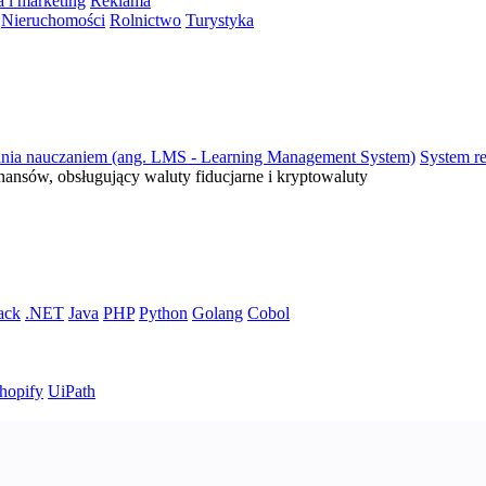
 i marketing
Reklama
Nieruchomości
Rolnictwo
Turystyka
ania nauczaniem (ang. LMS - Learning Management System)
System re
inansów, obsługujący waluty fiducjarne i kryptowaluty
ack
.NET
Java
PHP
Python
Golang
Cobol
hopify
UiPath