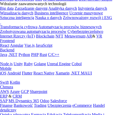
Wdrażanie zaawansowanych technologii
Big data
Zarządzanie danymi
Analityka danych
Inżynieria danych
Wizualizacja danych
Business intelligence
Uczenie maszynowe
Sztuczna inteligencja
Nauka o danych
Zrównoważony rozwój i ESG
Transformacja cyfrowa
Automatyzacja procesów biznesowych
Zrobotyzowana automatyzacja procesów
Cyberbezpieczeństwo
Internet Rzeczy (IoT)
Blockchain
NFT
Metawersum
AR
&
VR
Frontend
React
Angular
Vue.js
JavaScript
Backend
Java
.NET
Python
PHP
Rust
C/C++
Node.js
Unity
Ruby
Golang
Unreal Engine
Cobol
Mobile
iOS
Android
Flutter
React Native
Xamarin
.NET MAUI
Swift
Kotlin
Chmura
AWS
Azure
GCP
Sharepoint
ERP
&
CRM
SAP
MS Dynamics 365
Odoo
Salesforce
Finanse
Bankowość
Trading
Ubezpieczenia
eCommerce
Handel
detaliczny
Opieka zdrowotna
Farmacja
Edukacja
Telekomunikacja
Media i