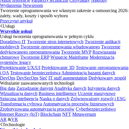
Nasze referencje
Partnerzy techniczni
Certyfikaty
Nagrody
Wydarzenia
Newsroom
Tworzenie oprogramowania we własnym zakresie a outsourcing 2026:
zalety, wady, koszty i sposób wyboru
Przeczytaj artykuł
Usługi
Wszystkie usługi
Usługi tworzenia oprogramowania w pełnym cyklu
Doradztwo IT
Tworzenie stron internetowych
Tworzenie aplikacji
mobilnych
Tworzenie oprogramowania wbudowanego
Tworzenie
dedykowanego oprogramowania
Tworzenie MVP
Rozwiązania
chmurowe
Tworzenie ERP
Wsparcie Mainframe
Modernizacja
systemów legacy
Projektowanie UX/UI
Projektowanie 3D
Testowanie oprogramowania
i QA
Testowanie bezpieczeństwa
Administracja bazami danych
DevOps
DevSecOps
Sieć
IT staff augmentation
Dedykowany zespół
Wdrażanie zaawansowanych technologii
Big data
Zarządzanie danymi
Analityka danych
Inżynieria danych
Wizualizacja danych
Business intelligence
Uczenie maszynowe
Sztuczna inteligencja
Nauka o danych
Zrównoważony rozwój i ESG
Transformacja cyfrowa
Automatyzacja procesów biznesowych
Zrobotyzowana automatyzacja procesów
Cyberbezpieczeństwo
Internet Rzeczy (IoT)
Blockchain
NFT
Metawersum
AR
&
VR
Technologie