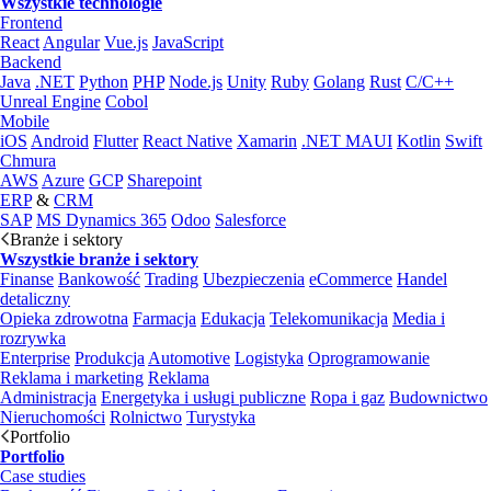
Wszystkie technologie
Frontend
React
Angular
Vue.js
JavaScript
Backend
Java
.NET
Python
PHP
Node.js
Unity
Ruby
Golang
Rust
C/C++
Unreal Engine
Cobol
Mobile
iOS
Android
Flutter
React Native
Xamarin
.NET MAUI
Kotlin
Swift
Chmura
AWS
Azure
GCP
Sharepoint
ERP
&
CRM
SAP
MS Dynamics 365
Odoo
Salesforce
Branże i sektory
Wszystkie branże i sektory
Finanse
Bankowość
Trading
Ubezpieczenia
eCommerce
Handel
detaliczny
Opieka zdrowotna
Farmacja
Edukacja
Telekomunikacja
Media i
rozrywka
Enterprise
Produkcja
Automotive
Logistyka
Oprogramowanie
Reklama i marketing
Reklama
Administracja
Energetyka i usługi publiczne
Ropa i gaz
Budownictwo
Nieruchomości
Rolnictwo
Turystyka
Portfolio
Portfolio
Case studies