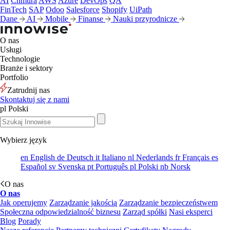
AI
Chmura
AWS
Azure
DevOps
QA
FinTech
SAP
Odoo
Salesforce
Shopify
UiPath
Dane
AI
Mobile
Finanse
Nauki przyrodnicze
O nas
Usługi
Technologie
Branże i sektory
Portfolio
Zatrudnij nas
Skontaktuj się z nami
pl
Polski
Wybierz język
en
English
de
Deutsch
it
Italiano
nl
Nederlands
fr
Français
es
Español
sv
Svenska
pt
Português
pl
Polski
nb
Norsk
O nas
O nas
Jak operujemy
Zarządzanie jakością
Zarządzanie bezpieczeństwem
Społeczna odpowiedzialność biznesu
Zarząd spółki
Nasi eksperci
Blog
Porady