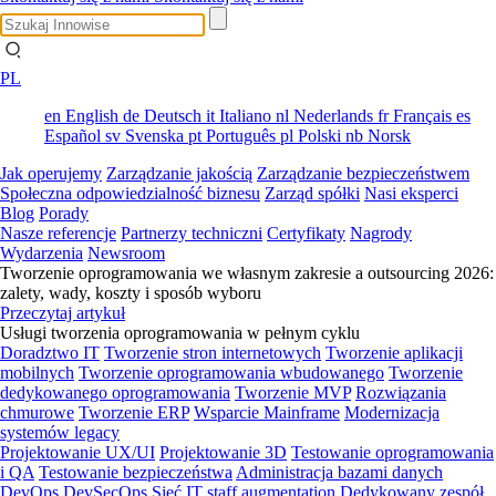
PL
en
English
de
Deutsch
it
Italiano
nl
Nederlands
fr
Français
es
Español
sv
Svenska
pt
Português
pl
Polski
nb
Norsk
Jak operujemy
Zarządzanie jakością
Zarządzanie bezpieczeństwem
Społeczna odpowiedzialność biznesu
Zarząd spółki
Nasi eksperci
Blog
Porady
Nasze referencje
Partnerzy techniczni
Certyfikaty
Nagrody
Wydarzenia
Newsroom
Tworzenie oprogramowania we własnym zakresie a outsourcing 2026:
zalety, wady, koszty i sposób wyboru
Przeczytaj artykuł
Usługi tworzenia oprogramowania w pełnym cyklu
Doradztwo IT
Tworzenie stron internetowych
Tworzenie aplikacji
mobilnych
Tworzenie oprogramowania wbudowanego
Tworzenie
dedykowanego oprogramowania
Tworzenie MVP
Rozwiązania
chmurowe
Tworzenie ERP
Wsparcie Mainframe
Modernizacja
systemów legacy
Projektowanie UX/UI
Projektowanie 3D
Testowanie oprogramowania
i QA
Testowanie bezpieczeństwa
Administracja bazami danych
DevOps
DevSecOps
Sieć
IT staff augmentation
Dedykowany zespół