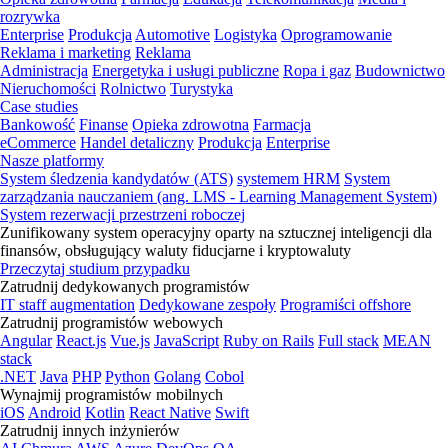
rozrywka
Enterprise
Produkcja
Automotive
Logistyka
Oprogramowanie
Reklama i marketing
Reklama
Administracja
Energetyka i usługi publiczne
Ropa i gaz
Budownictwo
Nieruchomości
Rolnictwo
Turystyka
Case studies
Bankowość
Finanse
Opieka zdrowotna
Farmacja
eCommerce
Handel detaliczny
Produkcja
Enterprise
Nasze platformy
System śledzenia kandydatów (ATS)
systemem HRM
System
zarządzania nauczaniem (ang. LMS - Learning Management System)
System rezerwacji przestrzeni roboczej
Zunifikowany system operacyjny oparty na sztucznej inteligencji dla
finansów, obsługujący waluty fiducjarne i kryptowaluty
Przeczytaj studium przypadku
Zatrudnij dedykowanych programistów
IT staff augmentation
Dedykowane zespoły
Programiści offshore
Zatrudnij programistów webowych
Angular
React.js
Vue.js
JavaScript
Ruby on Rails
Full stack
MEAN
stack
.NET
Java
PHP
Python
Golang
Cobol
Wynajmij programistów mobilnych
iOS
Android
Kotlin
React Native
Swift
Zatrudnij innych inżynierów