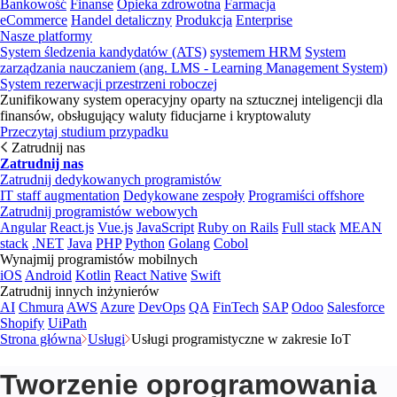
Bankowość
Finanse
Opieka zdrowotna
Farmacja
eCommerce
Handel detaliczny
Produkcja
Enterprise
Nasze platformy
System śledzenia kandydatów (ATS)
systemem HRM
System
zarządzania nauczaniem (ang. LMS - Learning Management System)
System rezerwacji przestrzeni roboczej
Zunifikowany system operacyjny oparty na sztucznej inteligencji dla
finansów, obsługujący waluty fiducjarne i kryptowaluty
Przeczytaj studium przypadku
Zatrudnij nas
Zatrudnij nas
Zatrudnij dedykowanych programistów
IT staff augmentation
Dedykowane zespoły
Programiści offshore
Zatrudnij programistów webowych
Angular
React.js
Vue.js
JavaScript
Ruby on Rails
Full stack
MEAN
stack
.NET
Java
PHP
Python
Golang
Cobol
Wynajmij programistów mobilnych
iOS
Android
Kotlin
React Native
Swift
Zatrudnij innych inżynierów
AI
Chmura
AWS
Azure
DevOps
QA
FinTech
SAP
Odoo
Salesforce
Shopify
UiPath
Strona główna
Usługi
Usługi programistyczne w zakresie IoT
Tworzenie oprogramowania