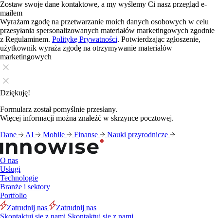
Zostaw swoje dane kontaktowe, a my wyślemy Ci nasz przegląd e-
mailem
Wyrażam zgodę na przetwarzanie moich danych osobowych w celu
przesyłania spersonalizowanych materiałów marketingowych zgodnie
z Regulaminem.
Politykę Prywatności
. Potwierdzając zgłoszenie,
użytkownik wyraża zgodę na otrzymywanie materiałów
marketingowych
Dziękuję!
Formularz został pomyślnie przesłany.
Więcej informacji można znaleźć w skrzynce pocztowej.
Dane
AI
Mobile
Finanse
Nauki przyrodnicze
O nas
Usługi
Technologie
Branże i sektory
Portfolio
Zatrudnij nas
Zatrudnij nas
Skontaktuj się z nami
Skontaktuj się z nami