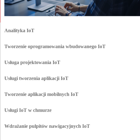
Analityka IoT
Zamień surowe dane w cenne wnioski. Nasza analiza predykcyjna pozwala
na identyfikację możliwości optymalizacji operacji, zapobiega awariom
Tworzenie oprogramowania wbudowanego IoT
sprzętu i ujawnia ukryte szanse dla rozwoju, zanim zdąży zrobić to
Kluczowe oprogramowanie, które zapewnia najwyższą wydajność, gdy liczą
konkurencja.
się milisekundy. Od inteligentnych domów po hale produkcyjne, nasze
Usługa projektowania IoT
wbudowane rozwiązania zapewniają płynną transmisję danych bez tolerancji
Projektujemy rozwiązania IoT od podstaw: architekturę, interakcje z
na opóźnienia.
urządzeniami, przepływy danych i UX. Każdy ekran, czujnik i integracja są
Usługi tworzenia aplikacji IoT
kształtowane pod kątem szybkości, bezpieczeństwa i skalowalności, dzięki
Zarządzaj całym środowiskiem IoT z jednego potężnego centrum
czemu produkt działa niezawodnie w rzeczywistych warunkach.
dowodzenia. Nasi specjaliści ds. tworzenia Internetu Rzeczy (IoT) budują
Tworzenie aplikacji mobilnych IoT
aplikacje, które zapewniają całkowitą kontrolę nad ekosystemem — łącząc
Twoje całe imperium w kieszeni. Nasze aplikacje mobilne IoT oferują
czujniki z wnioskami dla niezawodności z dowolnego miejsca na Ziemi.
inteligencję w czasie rzeczywistym i wysoki poziom bezpieczeństwa smart
Usługi IoT w chmurze
środowisk, systemów przemysłowych oraz sieci firmowych, a wszystko to
Nasi eksperci ds. rozwoju oprogramowania IoT budują podstawę chmury,
poprzez intuicyjne interfejsy.
która zasila Twój ekosystem. Bezpieczna pamięć masowa, przetwarzanie w
Wdrażanie pulpitów nawigacyjnych IoT
czasie rzeczywistym, zarządzanie urządzeniami i automatyczne skalowanie
Upraszczamy złożone zagadnienia. Nasze spersonalizowane usługi IoT
sprawiają, że platforma działa szybko i stabilnie, niezależnie od tego, czy
wdrażają wizualne centra dowodzenia, które przekształcają dane z czujników