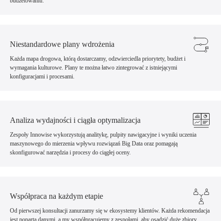
budżetowaniu.
Niestandardowe plany wdrożenia
Każda mapa drogowa, którą dostarczamy, odzwierciedla priorytety, budżet i
wymagania kulturowe. Plany te można łatwo zintegrować z istniejącymi
konfiguracjami i procesami.
Analiza wydajności i ciągła optymalizacja
Zespoły Innowise wykorzystują analitykę, pulpity nawigacyjne i wyniki uczenia
maszynowego do mierzenia wpływu rozwiązań Big Data oraz pomagają
skonfigurować narzędzia i procesy do ciągłej oceny.
Współpraca na każdym etapie
Od pierwszej konsultacji zanurzamy się w ekosystemy klientów. Każda rekomendacja
jest poparta danymi, a my współpracujemy z zespołami, aby osadzić duże zbiory