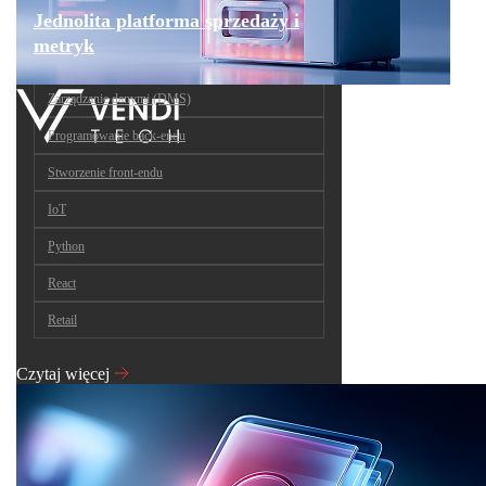
Jednolita platforma sprzedaży i
metryk
Zarządzanie danymi (DMS)
Programowanie back-endu
Stworzenie front-endu
IoT
Python
React
Retail
Czytaj więcej