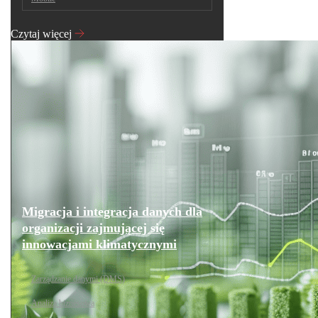
Czytaj więcej
Migracja i integracja danych dla
organizacji zajmującej się
innowacjami klimatycznymi
Zarządzanie danymi (DMS)
Analiza biznesowa