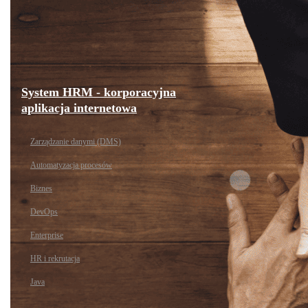
System HRM - korporacyjna
aplikacja internetowa
Zarządzanie danymi (DMS)
Automatyzacja procesów
Biznes
DevOps
Enterprise
HR i rekrutacja
Java