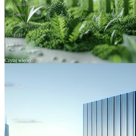
Automatyzacja procesów
Chmura
Inżynieria danych
Azure
Ekologia
Czytaj więcej