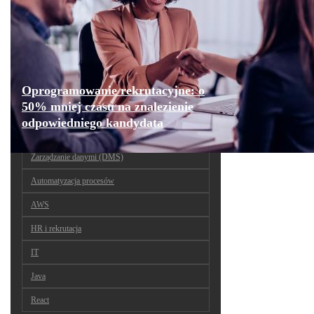
Oprogramowanie rekrutacyjne: o
50% mniej czasu na znalezienie
odpowiedniego kandydata
Zarządzanie danymi (DMS)
Automatyzacja procesów
AWS
HR i rekrutacja
IT
Java
React