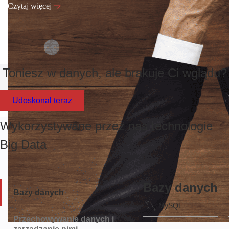
Czytaj więcej
Toniesz w danych, ale brakuje Ci wglądu?
Udoskonal teraz
Wykorzystywane przez nas technologie
Big Data
Bazy danych
Bazy danych
MySQL
Przechowywanie danych i