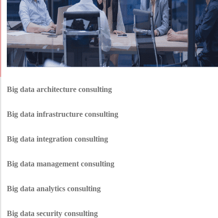
Big data architecture consulting
Określamy, w jaki sposób dane powinny być ustrukturyzowane, jakich
komponentów należy użyć i jak powinny one przepływać. Właściwa
Big data infrastructure consulting
architektura pomaga zmaksymalizować wydajność i obniżyć całkowity koszt
Nasz zespół prowadzi Cię w zakresie infrastruktury, aby upewnić się, że
posiadania.
Twoje zasoby są zoptymalizowane i zrównoważone. Krok po kroku
Big data integration consulting
pomagamy uczynić systemy przyszłościowymi i skalowalnymi.
Zapewnij swoim zespołom niezawodny wgląd w różne źródła danych. Nasza
dogłębna wiedza w zakresie potoków ETL/ELT i interfejsów API pomaga
Big data management consulting
ujednolicić rozłączone systemy w stabilny, pojedynczy ekosystem.
Innowise pomaga organizować, czyścić i zarządzać danymi, aby były one
dostępne i bezpieczne. Nasze zaufane metody i narzędzia nadają strukturę
Big data analytics consulting
nawet najbardziej złożonym scenariuszom.
Zasługujesz na najlepsze usługi konsultingowe w zakresie analizy dużych
zbiorów danych. Korzystamy z najnowocześniejszych platform
Big data security consulting