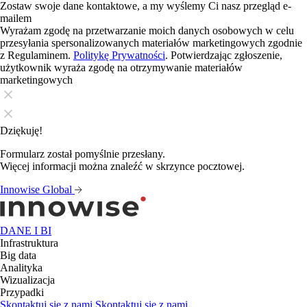
Zostaw swoje dane kontaktowe, a my wyślemy Ci nasz przegląd e-
mailem
Wyrażam zgodę na przetwarzanie moich danych osobowych w celu
przesyłania spersonalizowanych materiałów marketingowych zgodnie
z Regulaminem.
Politykę Prywatności
. Potwierdzając zgłoszenie,
użytkownik wyraża zgodę na otrzymywanie materiałów
marketingowych
Dziękuję!
Formularz został pomyślnie przesłany.
Więcej informacji można znaleźć w skrzynce pocztowej.
Innowise Global
DANE I BI
Infrastruktura
Big data
Analityka
Wizualizacja
Przypadki
Skontaktuj się z nami
Skontaktuj się z nami