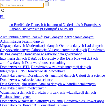
PL
en
English
de
Deutsch
it
Italiano
nl
Nederlands
fr
Français
es
Español
sv
Svenska
pt
Português
pl
Polski
Architektura danych
Rozwój bazy danych
Zarządzanie danymi
Administracja bazami danych
Migracja danych
Modernizacja danych
Ochrona danych
Ład danych
Czyszczenie danych
Adnotacje AI i etykietowanie danych
Doradztwo
ds. baz danych
Doradztwo w zakresie data governance
Inżynieria danych
DataOps
Doradztwo Big Data
Rozwój dużych
zbiorów danych
Data warehouse consulting
Doradztwo ds. ETL
Doradztwo w zakresie integracji danych
Integracja z IRIS
Doradztwo ds. Snowflake
Analityka danych
Doradztwo ds. analityki danych
Usługi data science
Doradztwo w zakresie data science
Data Science jako usługa
Analiza danych w handlu detalicznym
Analityka danych medycznych
Wizualizacja danych
Doradztwo w zakresie wizualizacji danych
Business intelligence
Doradztwo w zakresie platformy zasilania
Doradztwo ds. Power apps
Doradztwo ds. Power BI
Konsulting Tableau