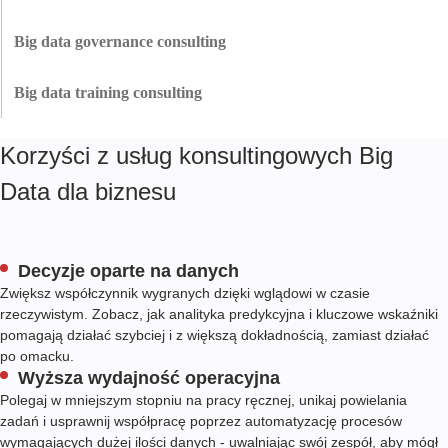
analitycznych, pulpitów nawigacyjnych i modeli ML, aby generować
Innowise zwiększa bezpieczeństwo danych dzięki kontroli dostępu,
spostrzeżenia, na których można działać.
zaawansowanemu szyfrowaniu i maskowaniu. Nasza jednostka DevSecOps
Big data governance consulting
wdraża zabezpieczenia jako kod, aby zapobiec naruszeniom i obniżyć
Pomagamy organizacjom ustanowić zasady, własność i odpowiedzialność za
koszty.
ich duże zbiory danych. Dzięki temu dane są dokładne i zgodne z
Big data training consulting
przepisami, takimi jak RODO i HIPAA.
Aby wypełnić lukę między technicznymi i biznesowymi aspektami
rozwiązania w zakresie danych, personalizujemy szkolenie zespołu
Korzyści z usług konsultingowych Big
wewnętrznego w celu skutecznego zarządzania potencjałem danych.
Data dla biznesu
Decyzje oparte na danych
Zwiększ współczynnik wygranych dzięki wglądowi w czasie
rzeczywistym. Zobacz, jak analityka predykcyjna i kluczowe wskaźniki
pomagają działać szybciej i z większą dokładnością, zamiast działać
po omacku.
Wyższa wydajność operacyjna
Polegaj w mniejszym stopniu na pracy ręcznej, unikaj powielania
zadań i usprawnij współpracę poprzez automatyzację procesów
wymagających dużej ilości danych - uwalniając swój zespół, aby mógł