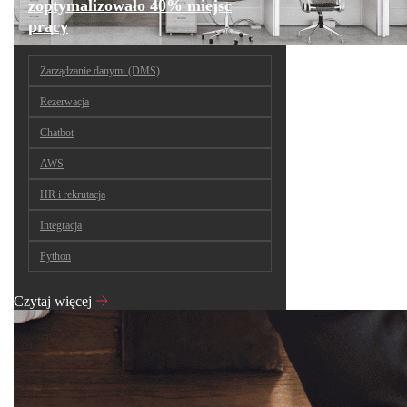
zoptymalizowało 40% miejsc
pracy
Zarządzanie danymi (DMS)
Rezerwacja
Chatbot
AWS
HR i rekrutacja
Integracja
Python
Czytaj więcej