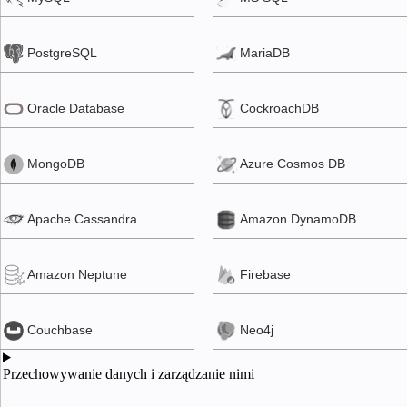
Tableau
Spark
Rozproszony
Apache
Amazon
system
NiFi
Web
Apache
plików
Services
PostgreSQL
MariaDB
Storm
Hadoop
(AWS)
Azure
(HDFS)
Data
Factory
Microsoft
Oracle Database
CockroachDB
Azure
Azure
Databricks
Azure Data
Lake
DBT
MongoDB
Azure Cosmos DB
Amazon
EMR
Dremio
Amazon S3
Apache Cassandra
Amazon DynamoDB
GCP
Dataflow
Amazon Neptune
Firebase
GCP
BigQuery
Couchbase
Neo4j
Przechowywanie danych i zarządzanie nimi