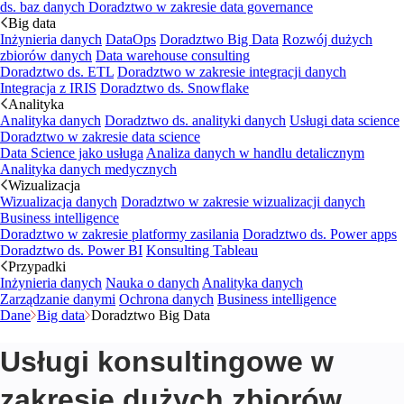
ds. baz danych
Doradztwo w zakresie data governance
Big data
Inżynieria danych
DataOps
Doradztwo Big Data
Rozwój dużych
zbiorów danych
Data warehouse consulting
Doradztwo ds. ETL
Doradztwo w zakresie integracji danych
Integracja z IRIS
Doradztwo ds. Snowflake
Analityka
Analityka danych
Doradztwo ds. analityki danych
Usługi data science
Doradztwo w zakresie data science
Data Science jako usługa
Analiza danych w handlu detalicznym
Analityka danych medycznych
Wizualizacja
Wizualizacja danych
Doradztwo w zakresie wizualizacji danych
Business intelligence
Doradztwo w zakresie platformy zasilania
Doradztwo ds. Power apps
Doradztwo ds. Power BI
Konsulting Tableau
Przypadki
Inżynieria danych
Nauka o danych
Analityka danych
Zarządzanie danymi
Ochrona danych
Business intelligence
Dane
Big data
Doradztwo Big Data
Usługi konsultingowe w
zakresie dużych zbiorów