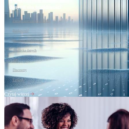
Repozytorium zarządzania
danymi dla bankowości
Zarządzanie danymi (DMS)
Bankowość
Business intelligence
Analityka danych
API
Discovery
FinTech
Czytaj więcej