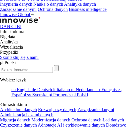
Inżynieria danych
Nauka o danych
Analityka danych
Zarządzanie danymi
Ochrona danych
Business intelligence
Innowise Global
DANE I BI
Infrastruktura
Big data
Analityka
Wizualizacja
Przypadki
Skontaktuj się z nami
pl
Polski
Wybierz język
en
English
de
Deutsch
it
Italiano
nl
Nederlands
fr
Français
es
Español
sv
Svenska
pt
Português
pl
Polski
Infrastruktura
Architektura danych
Rozwój bazy danych
Zarządzanie danymi
Administracja bazami danych
Migracja danych
Modernizacja danych
Ochrona danych
Ład danych
Czyszczenie danych
Adnotacje AI i etykietowanie danych
Doradztwo