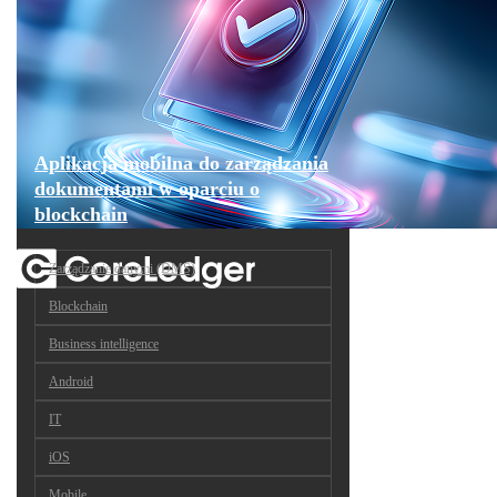
Aplikacja mobilna do zarządzania
dokumentami w oparciu o
blockchain
Zarządzanie danymi (DMS)
Blockchain
Business intelligence
Android
IT
iOS
Mobile