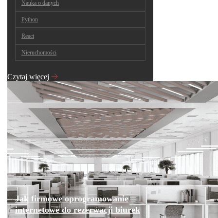
Nauka o danych
Python
React
Nieruchomości
Czytaj więcej
Jak firmowe oprogramowanie
internetowe do rezerwacji biurek