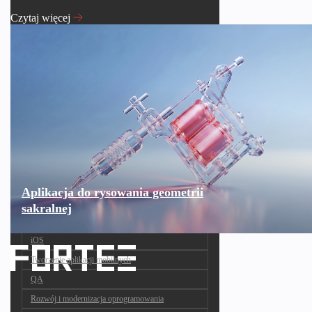
Czytaj więcej
Aplikacja do rysowania geometrii
sakralnej
iOS
Tworzenie aplikacji mobilnych
QA
Rozwój i modernizacja oprogramowania