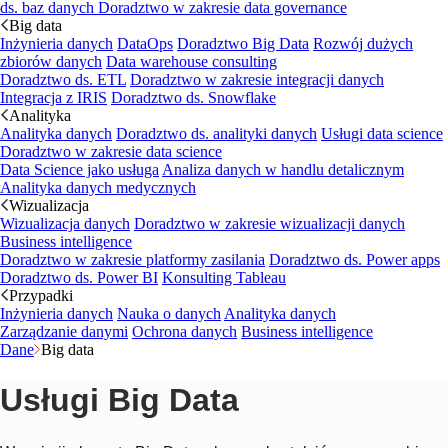
ds. baz danych
Doradztwo w zakresie data governance
Big data
Inżynieria danych
DataOps
Doradztwo Big Data
Rozwój dużych
zbiorów danych
Data warehouse consulting
Doradztwo ds. ETL
Doradztwo w zakresie integracji danych
Integracja z IRIS
Doradztwo ds. Snowflake
Analityka
Analityka danych
Doradztwo ds. analityki danych
Usługi data science
Doradztwo w zakresie data science
Data Science jako usługa
Analiza danych w handlu detalicznym
Analityka danych medycznych
Wizualizacja
Wizualizacja danych
Doradztwo w zakresie wizualizacji danych
Business intelligence
Doradztwo w zakresie platformy zasilania
Doradztwo ds. Power apps
Doradztwo ds. Power BI
Konsulting Tableau
Przypadki
Inżynieria danych
Nauka o danych
Analityka danych
Zarządzanie danymi
Ochrona danych
Business intelligence
Dane
Big data
Usługi Big Data