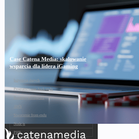
Case Catena Media: skalowanie
wsparcia dla lidera iGaming
Inżynieria danych
Programowanie back-endu
Business intelligence
AWS
Stworzenie front-endu
Node.js
PHP