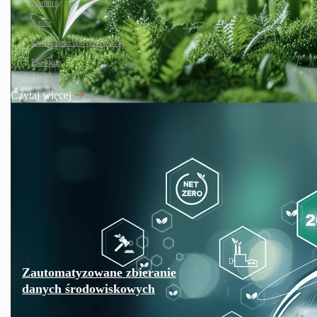
Chmura
Azure
Zarządzanie danymi (DMS)
Ekologia
Czytaj więcej
Zautomatyzowane zbieranie
danych środowiskowych