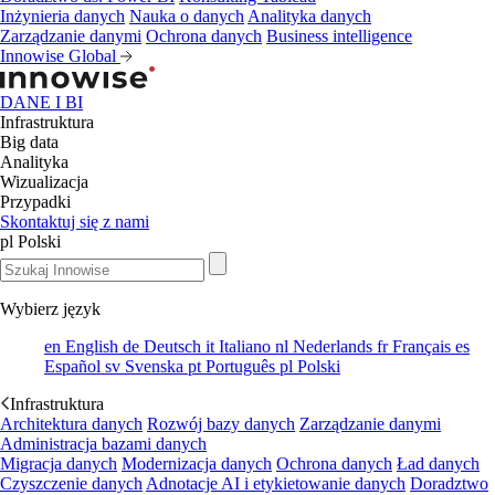
Inżynieria danych
Nauka o danych
Analityka danych
Zarządzanie danymi
Ochrona danych
Business intelligence
Innowise Global
DANE I BI
Infrastruktura
Big data
Analityka
Wizualizacja
Przypadki
Skontaktuj się z nami
pl
Polski
Wybierz język
en
English
de
Deutsch
it
Italiano
nl
Nederlands
fr
Français
es
Español
sv
Svenska
pt
Português
pl
Polski
Infrastruktura
Architektura danych
Rozwój bazy danych
Zarządzanie danymi
Administracja bazami danych
Migracja danych
Modernizacja danych
Ochrona danych
Ład danych
Czyszczenie danych
Adnotacje AI i etykietowanie danych
Doradztwo