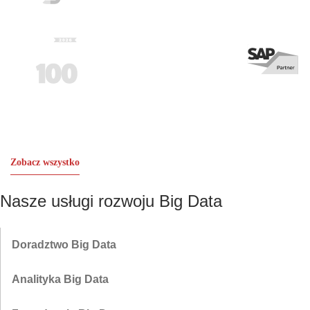
Zobacz wszystko
Nasze usługi rozwoju Big Data
Doradztwo Big Data
Oceń cele, procesy i luki technologiczne, aby opracować mapę
Analityka Big Data
drogową rozwiązań w zakresie danych, która będzie zgodna z
celami biznesowymi i zapewni wymierny zwrot z inwestycji.