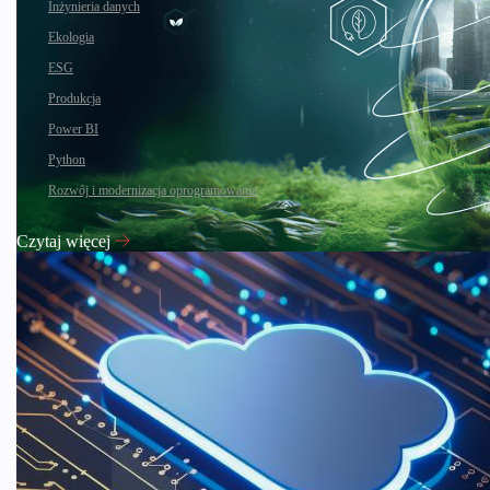
Inżynieria danych
Ekologia
ESG
Produkcja
Power BI
Python
Rozwój i modernizacja oprogramowania
Czytaj więcej