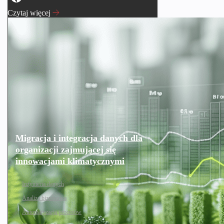
Czytaj więcej
Migracja i integracja danych dla
organizacji zajmującej się
innowacjami klimatycznymi
Inżynieria danych
Analiza biznesowa
Automatyzacja procesów