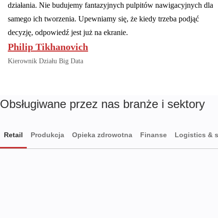
działania. Nie budujemy fantazyjnych pulpitów nawigacyjnych dla
samego ich tworzenia. Upewniamy się, że kiedy trzeba podjąć
decyzję, odpowiedź jest już na ekranie.
Philip Tikhanovich
Kierownik Działu Big Data
Obsługiwane przez nas branże i sektory
Retail
Produkcja
Opieka zdrowotna
Finanse
Logistics & 
Retail
Produkcja
Opieka zdrowotna
Finanse
Logistics & supply chain
Media
Edukacja
Sales & marketing
Turystyka
Enterprise
Rolnictwo
i hotelarstwo