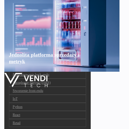
Jednolita platforma sprzedaży i
metryk
Programowanie back-endu
Zarządzanie danymi (DMS)
Stworzenie front-endu
IoT
Python
React
Retail