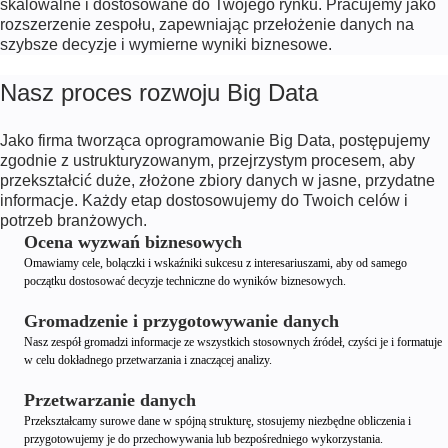
skalowalne i dostosowane do Twojego rynku. Pracujemy jako
rozszerzenie zespołu, zapewniając przełożenie danych na
szybsze decyzje i wymierne wyniki biznesowe.
Nasz proces rozwoju Big Data
Jako firma tworząca oprogramowanie Big Data, postępujemy
zgodnie z ustrukturyzowanym, przejrzystym procesem, aby
przekształcić duże, złożone zbiory danych w jasne, przydatne
informacje. Każdy etap dostosowujemy do Twoich celów i
potrzeb branżowych.
Ocena wyzwań biznesowych
Omawiamy cele, bolączki i wskaźniki sukcesu z interesariuszami, aby od samego
początku dostosować decyzje techniczne do wyników biznesowych.
Gromadzenie i przygotowywanie danych
Nasz zespół gromadzi informacje ze wszystkich stosownych źródeł, czyści je i formatuje
w celu dokładnego przetwarzania i znaczącej analizy.
Przetwarzanie danych
Przekształcamy surowe dane w spójną strukturę, stosujemy niezbędne obliczenia i
przygotowujemy je do przechowywania lub bezpośredniego wykorzystania.