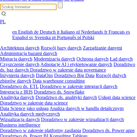
PL
en
English
de
Deutsch
it
Italiano
nl
Nederlands
fr
Français
es
Español
sv
Svenska
pt
Português
pl
Polski
Architektura danych
Rozwój bazy danych
Zarządzanie danymi
Administracja bazami danych
Migracja danych
Modernizacja danych
Ochrona danych
Ład danych
Czyszczenie danych
Adnotacje AI i etykietowanie danych
Doradztwo
ds. baz danych
Doradztwo w zakresie data governance
Inżynieria danych
DataOps
Doradztwo Big Data
Rozwój dużych
zbiorów danych
Data warehouse consulting
Doradztwo ds. ETL
Doradztwo w zakresie integracji danych
Integracja z IRIS
Doradztwo ds. Snowflake
Analityka danych
Doradztwo ds. analityki danych
Usługi data science
Doradztwo w zakresie data science
Data Science jako usługa
Analiza danych w handlu detalicznym
Analityka danych medycznych
Wizualizacja danych
Doradztwo w zakresie wizualizacji danych
Business intelligence
Doradztwo w zakresie platformy zasilania
Doradztwo ds. Power apps
Doradztwo ds. Power BI
Konsulting Tableau