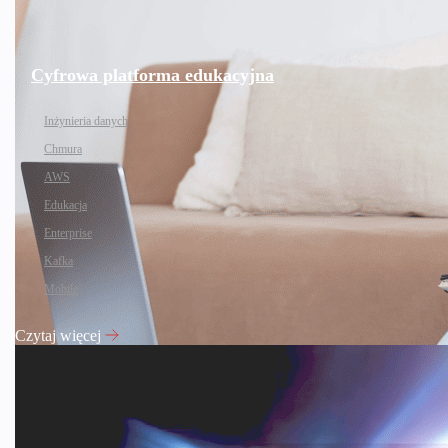
Cyfrowa platforma edukacyjna
Inżynieria danych
Chmura
AWS
Edukacja
Enterprise
Kafka
Mobile
Czytaj więcej