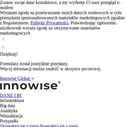
Zostaw swoje dane kontaktowe, a my wyślemy Ci nasz przegląd e-
mailem
Wyrażam zgodę na przetwarzanie moich danych osobowych w celu
przesyłania spersonalizowanych materiałów marketingowych zgodnie
z Regulaminem.
Politykę Prywatności
. Potwierdzając zgłoszenie,
użytkownik wyraża zgodę na otrzymywanie materiałów
marketingowych
Dziękuję!
Formularz został pomyślnie przesłany.
Więcej informacji można znaleźć w skrzynce pocztowej.
Innowise Global
DANE I BI
Infrastruktura
Big data
Analityka
Wizualizacja
Przypadki
Skontaktuj się z nami
Skontaktuj się z nami