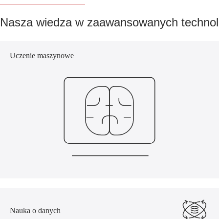
Wdrażaj automatyzację opartą na AI, aby obsługiwać powtarzalne
zadania związane z danymi, przyspieszając operacje i obniżając
Nasza wiedza w zaawansowanych technol
długoterminowe koszty operacyjne.
Uczenie maszynowe
Nauka o danych