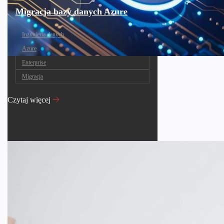
Migracja bazy danych Azure
Inżynieria danych
Azure
Enterprise
Migracja
Czytaj więcej