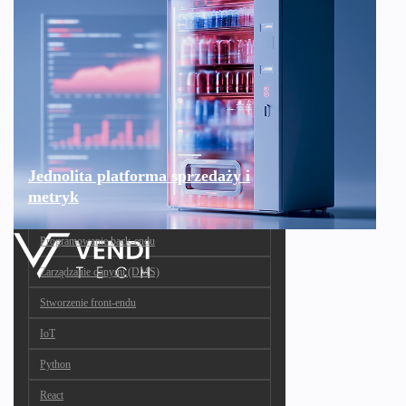
Jednolita platforma sprzedaży i
metryk
Programowanie back-endu
Zarządzanie danymi (DMS)
Stworzenie front-endu
IoT
Python
React