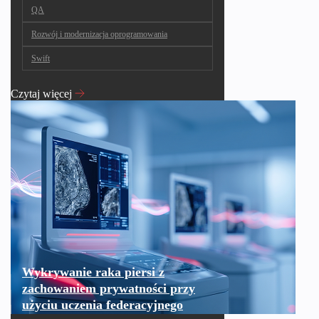
QA
Rozwój i modernizacja oprogramowania
Swift
Czytaj więcej
Wykrywanie raka piersi z
zachowaniem prywatności przy
użyciu uczenia federacyjnego