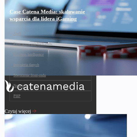
Case Catena Media: skalowanie
wsparcia dla lidera iGaming
AWS
Programowanie back-endu
Business intelligence
Inżynieria danych
Stworzenie front-endu
Node.js
PHP
Czytaj więcej