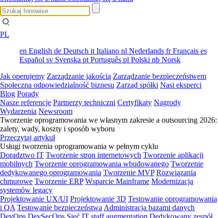
PL
en
English
de
Deutsch
it
Italiano
nl
Nederlands
fr
Français
es
Español
sv
Svenska
pt
Português
pl
Polski
nb
Norsk
Jak operujemy
Zarządzanie jakością
Zarządzanie bezpieczeństwem
Społeczna odpowiedzialność biznesu
Zarząd spółki
Nasi eksperci
Blog
Porady
Nasze referencje
Partnerzy techniczni
Certyfikaty
Nagrody
Wydarzenia
Newsroom
Tworzenie oprogramowania we własnym zakresie a outsourcing 2026:
zalety, wady, koszty i sposób wyboru
Przeczytaj artykuł
Usługi tworzenia oprogramowania w pełnym cyklu
Doradztwo IT
Tworzenie stron internetowych
Tworzenie aplikacji
mobilnych
Tworzenie oprogramowania wbudowanego
Tworzenie
dedykowanego oprogramowania
Tworzenie MVP
Rozwiązania
chmurowe
Tworzenie ERP
Wsparcie Mainframe
Modernizacja
systemów legacy
Projektowanie UX/UI
Projektowanie 3D
Testowanie oprogramowania
i QA
Testowanie bezpieczeństwa
Administracja bazami danych
DevOps
DevSecOps
Sieć
IT staff augmentation
Dedykowany zespół