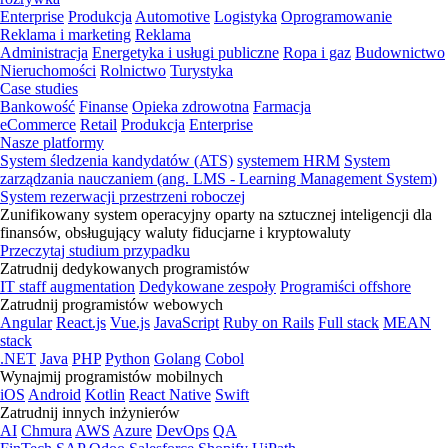
Enterprise
Produkcja
Automotive
Logistyka
Oprogramowanie
Reklama i marketing
Reklama
Administracja
Energetyka i usługi publiczne
Ropa i gaz
Budownictwo
Nieruchomości
Rolnictwo
Turystyka
Case studies
Bankowość
Finanse
Opieka zdrowotna
Farmacja
eCommerce
Retail
Produkcja
Enterprise
Nasze platformy
System śledzenia kandydatów (ATS)
systemem HRM
System
zarządzania nauczaniem (ang. LMS - Learning Management System)
System rezerwacji przestrzeni roboczej
Zunifikowany system operacyjny oparty na sztucznej inteligencji dla
finansów, obsługujący waluty fiducjarne i kryptowaluty
Przeczytaj studium przypadku
Zatrudnij dedykowanych programistów
IT staff augmentation
Dedykowane zespoły
Programiści offshore
Zatrudnij programistów webowych
Angular
React.js
Vue.js
JavaScript
Ruby on Rails
Full stack
MEAN
stack
.NET
Java
PHP
Python
Golang
Cobol
Wynajmij programistów mobilnych
iOS
Android
Kotlin
React Native
Swift
Zatrudnij innych inżynierów
AI
Chmura
AWS
Azure
DevOps
QA