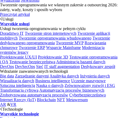
Wydarzenia
Newsroom
Tworzenie oprogramowania we własnym zakresie a outsourcing 2026:
zalety, wady, koszty i sposób wyboru
Przeczytaj artykuł
Usługi
Wszystkie usługi
Usługi tworzenia oprogramowania w pełnym cyklu
Doradztwo IT
Tworzenie stron internetowych
Tworzenie aplikacji
mobilnych
Tworzenie oprogramowania wbudowanego
Tworzenie
dedykowanego oprogramowania
Tworzenie MVP
Rozwiązania
chmurowe
Tworzenie ERP
Wsparcie Mainframe
Modernizacja
systemów legacy
Projektowanie UX/UI
Projektowanie 3D
Testowanie oprogramowania
i QA
Testowanie bezpieczeństwa
Administracja bazami danych
DevOps
DevSecOps
Sieć
IT staff augmentation
Dedykowany zespół
Wdrażanie zaawansowanych technologii
Big data
Zarządzanie danymi
Analityka danych
Inżynieria danych
Wizualizacja danych
Business intelligence
Uczenie maszynowe
Sztuczna inteligencja
Nauka o danych
Zrównoważony rozwój i ESG
Transformacja cyfrowa
Automatyzacja procesów biznesowych
Zrobotyzowana automatyzacja procesów
Cyberbezpieczeństwo
Internet Rzeczy (IoT)
Blockchain
NFT
Metawersum
AR
&
VR
Technologie
Wszystkie technologie