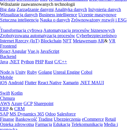
Wdrażanie zaawansowanych technologii
Big data
Zarządzanie danymi
Analityka danych
Inżynieria danych
Wizualizacja danych
Business intelligence
Uczenie maszynowe
Sztuczna inteligencja
Nauka o danych
Zrównoważony rozwój i ESG
Transformacja cyfrowa
Automatyzacja procesów biznesowych
Zrobotyzowana automatyzacja procesów
Cyberbezpieczeństwo
Internet Rzeczy (IoT)
Blockchain
NFT
Metawersum
AR
&
VR
Frontend
React
Angular
Vue.js
JavaScript
Backend
Java
.NET
Python
PHP
Rust
C/C++
Node.js
Unity
Ruby
Golang
Unreal Engine
Cobol
Mobile
iOS
Android
Flutter
React Native
Xamarin
.NET MAUI
Swift
Kotlin
Chmura
AWS
Azure
GCP
Sharepoint
ERP
&
CRM
SAP
MS Dynamics 365
Odoo
Salesforce
Finanse
Bankowość
Trading
Ubezpieczenia
eCommerce
Retail
Opieka zdrowotna
Farmacja
Edukacja
Telekomunikacja
Media i
rozrywka