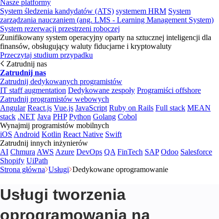
Nasze platformy
System śledzenia kandydatów (ATS)
systemem HRM
System
zarządzania nauczaniem (ang. LMS - Learning Management System)
System rezerwacji przestrzeni roboczej
Zunifikowany system operacyjny oparty na sztucznej inteligencji dla
finansów, obsługujący waluty fiducjarne i kryptowaluty
Przeczytaj studium przypadku
Zatrudnij nas
Zatrudnij nas
Zatrudnij dedykowanych programistów
IT staff augmentation
Dedykowane zespoły
Programiści offshore
Zatrudnij programistów webowych
Angular
React.js
Vue.js
JavaScript
Ruby on Rails
Full stack
MEAN
stack
.NET
Java
PHP
Python
Golang
Cobol
Wynajmij programistów mobilnych
iOS
Android
Kotlin
React Native
Swift
Zatrudnij innych inżynierów
AI
Chmura
AWS
Azure
DevOps
QA
FinTech
SAP
Odoo
Salesforce
Shopify
UiPath
Strona główna
Usługi
Dedykowane oprogramowanie
Usługi tworzenia
oprogramowania na