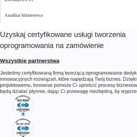
wdrażać szybciej i bardziej niezawodnie.
Dostosuj technologię do celów biznesowych. Doświadczeni konsultanci
Zobacz więcej
Innowise i IT udzielają praktycznych wskazówek potrzebnych do
Analiza biznesowa
usprawnienia operacji biznesowych i szybciej wprowadzać innowacje.
Dzięki wnikliwemu spojrzeniu dogłębnie analizujemy procesy biznesowe,
Zobacz więcej
aby dostrzec możliwości poprawy. Spostrzeżenia Innowise pomagają w
Uzyskaj certyfikowane usługi tworzenia
podejmowaniu lepszych decyzje i zmodernizować istniejące inicjatywy.
Zobacz więcej
oprogramowania na zamówienie
Wszystkie partnerstwa
Jesteśmy certyfikowaną firmą tworzącą oprogramowanie dedy
innowacyjnych rozwiązań, które napędzają Twój biznes. Dzi
projektowemu, Innowise pomoże Ci uprościć procesy biznesowe
będą działać płynnie, dając Ci przewagę niezbędną, by wyprze