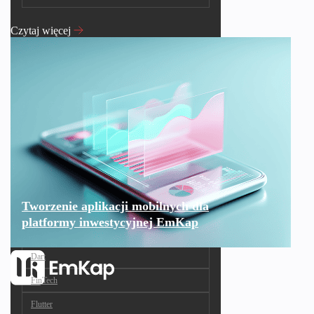
Czytaj więcej
Tworzenie aplikacji mobilnych dla
platformy inwestycyjnej EmKap
Dart
FinTech
Flutter