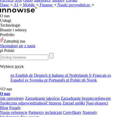
FinTech
SAP
Odoo
Salesforce
Shopify
UiPath
Dane
AI
Mobile
Finanse
Nauki przyrodnicze
O nas
Usługi
Technologie
Branże i sektory
Portfolio
Zatrudnij nas
Skontaktuj się z nami
pl
Polski
Wybierz język
en
English
de
Deutsch
it
Italiano
nl
Nederlands
fr
Français
es
Español
sv
Svenska
pt
Português
pl
Polski
nb
Norsk
O nas
O nas
Jak operujemy
Zarządzanie jakością
Zarządzanie bezpieczeństwem
Społeczna odpowiedzialność biznesu
Zarząd spółki
Nasi eksperci
Blog
Porady
Nasze referencje
Partnerzy techniczni
Certyfikaty
Nagrody