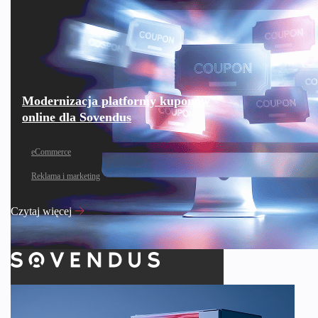
Modernizacja platformy kuponów
online dla Sovendus
eCommerce
Reklama i marketing
Czytaj więcej