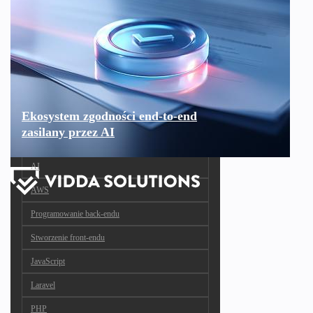
Ekosystem zgodności end-to-end
zasilany przez AI
AI
AWS
Programowanie back-endu
Stworzenie front-endu
JavaScript
Laravel
PHP