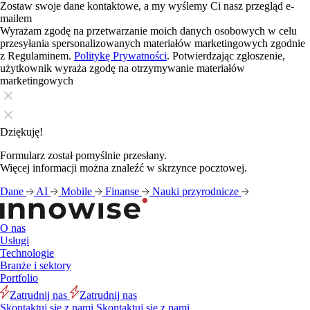
Zostaw swoje dane kontaktowe, a my wyślemy Ci nasz przegląd e-
mailem
Wyrażam zgodę na przetwarzanie moich danych osobowych w celu
przesyłania spersonalizowanych materiałów marketingowych zgodnie
z Regulaminem.
Politykę Prywatności
. Potwierdzając zgłoszenie,
użytkownik wyraża zgodę na otrzymywanie materiałów
marketingowych
Dziękuję!
Formularz został pomyślnie przesłany.
Więcej informacji można znaleźć w skrzynce pocztowej.
Dane
AI
Mobile
Finanse
Nauki przyrodnicze
O nas
Usługi
Technologie
Branże i sektory
Portfolio
Zatrudnij nas
Zatrudnij nas
Skontaktuj się z nami
Skontaktuj się z nami