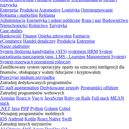
rozrywka
Enterprise
Produkcja
Automotive
Logistyka
Oprogramowanie
Reklama i marketing
Reklama
Administracja
Energetyka i usługi publiczne
Ropa i gaz
Budownictwo
Nieruchomości
Rolnictwo
Turystyka
Case studies
Bankowość
Finanse
Opieka zdrowotna
Farmacja
eCommerce
Handel detaliczny
Produkcja
Enterprise
Nasze platformy
System śledzenia kandydatów (ATS)
systemem HRM
System
zarządzania nauczaniem (ang. LMS - Learning Management System)
System rezerwacji przestrzeni roboczej
Zunifikowany system operacyjny oparty na sztucznej inteligencji dla
finansów, obsługujący waluty fiducjarne i kryptowaluty
Przeczytaj studium przypadku
Zatrudnij dedykowanych programistów
IT staff augmentation
Dedykowane zespoły
Programiści offshore
Zatrudnij programistów webowych
Angular
React.js
Vue.js
JavaScript
Ruby on Rails
Full stack
MEAN
stack
.NET
Java
PHP
Python
Golang
Cobol
Wynajmij programistów mobilnych
iOS
Android
Kotlin
React Native
Swift
Zatrudnij innych inżynierów