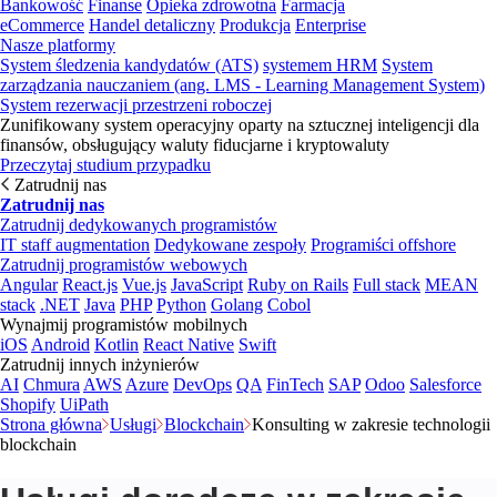
Bankowość
Finanse
Opieka zdrowotna
Farmacja
eCommerce
Handel detaliczny
Produkcja
Enterprise
Nasze platformy
System śledzenia kandydatów (ATS)
systemem HRM
System
zarządzania nauczaniem (ang. LMS - Learning Management System)
System rezerwacji przestrzeni roboczej
Zunifikowany system operacyjny oparty na sztucznej inteligencji dla
finansów, obsługujący waluty fiducjarne i kryptowaluty
Przeczytaj studium przypadku
Zatrudnij nas
Zatrudnij nas
Zatrudnij dedykowanych programistów
IT staff augmentation
Dedykowane zespoły
Programiści offshore
Zatrudnij programistów webowych
Angular
React.js
Vue.js
JavaScript
Ruby on Rails
Full stack
MEAN
stack
.NET
Java
PHP
Python
Golang
Cobol
Wynajmij programistów mobilnych
iOS
Android
Kotlin
React Native
Swift
Zatrudnij innych inżynierów
AI
Chmura
AWS
Azure
DevOps
QA
FinTech
SAP
Odoo
Salesforce
Shopify
UiPath
Strona główna
Usługi
Blockchain
Konsulting w zakresie technologii
blockchain