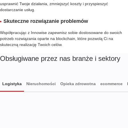
usprawnić Twoje działania, zmniejszyć koszty i przyspieszyć
dostarczanie usług.
Skuteczne rozwiązanie problemów
Współpracując z Innowise zapewnisz sobie dostosowane do swoich
potrzeb rozwiązania oparte na blockchain, które pozwolą Ci na
skuteczną realizację Twoich celów.
Obsługiwane przez nas branże i sektory
Logistyka
Nieruchomości
Opieka zdrowotna
ecommerce
Logistyka
Nieruchomości
Opieka zdrowotna
ecommerce
FinTech
Bankowość