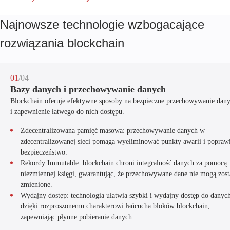
Innowise pomoże Ci w ocenie wykonalności ekonomicznej Twoich
nowe rozwiązanie.
projektów w zakresie blockchain, by zapewnić Twojej firmie sukces
Najnowsze technologie wzbogacające
na długie lata.
rozwiązania blockchain
01
/04
Bazy danych i przechowywanie danych
Blockchain oferuje efektywne sposoby na bezpieczne przechowywanie dan
i zapewnienie łatwego do nich dostępu.
Zdecentralizowana pamięć masowa: przechowywanie danych w
zdecentralizowanej sieci pomaga wyeliminować punkty awarii i popraw
bezpieczeństwo.
Rekordy Immutable: blockchain chroni integralność danych za pomocą
niezmiennej księgi, gwarantując, że przechowywane dane nie mogą zost
zmienione.
Wydajny dostęp: technologia ułatwia szybki i wydajny dostęp do danyc
dzięki rozproszonemu charakterowi łańcucha bloków blockchain,
zapewniając płynne pobieranie danych.