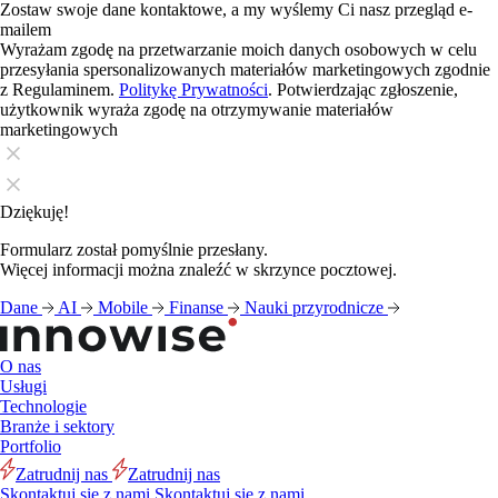
Zostaw swoje dane kontaktowe, a my wyślemy Ci nasz przegląd e-
mailem
Wyrażam zgodę na przetwarzanie moich danych osobowych w celu
przesyłania spersonalizowanych materiałów marketingowych zgodnie
z Regulaminem.
Politykę Prywatności
. Potwierdzając zgłoszenie,
użytkownik wyraża zgodę na otrzymywanie materiałów
marketingowych
Dziękuję!
Formularz został pomyślnie przesłany.
Więcej informacji można znaleźć w skrzynce pocztowej.
Dane
AI
Mobile
Finanse
Nauki przyrodnicze
O nas
Usługi
Technologie
Branże i sektory
Portfolio
Zatrudnij nas
Zatrudnij nas
Skontaktuj się z nami
Skontaktuj się z nami