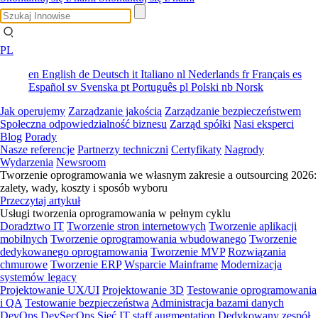
PL
en
English
de
Deutsch
it
Italiano
nl
Nederlands
fr
Français
es
Español
sv
Svenska
pt
Português
pl
Polski
nb
Norsk
Jak operujemy
Zarządzanie jakością
Zarządzanie bezpieczeństwem
Społeczna odpowiedzialność biznesu
Zarząd spółki
Nasi eksperci
Blog
Porady
Nasze referencje
Partnerzy techniczni
Certyfikaty
Nagrody
Wydarzenia
Newsroom
Tworzenie oprogramowania we własnym zakresie a outsourcing 2026:
zalety, wady, koszty i sposób wyboru
Przeczytaj artykuł
Usługi tworzenia oprogramowania w pełnym cyklu
Doradztwo IT
Tworzenie stron internetowych
Tworzenie aplikacji
mobilnych
Tworzenie oprogramowania wbudowanego
Tworzenie
dedykowanego oprogramowania
Tworzenie MVP
Rozwiązania
chmurowe
Tworzenie ERP
Wsparcie Mainframe
Modernizacja
systemów legacy
Projektowanie UX/UI
Projektowanie 3D
Testowanie oprogramowania
i QA
Testowanie bezpieczeństwa
Administracja bazami danych
DevOps
DevSecOps
Sieć
IT staff augmentation
Dedykowany zespół