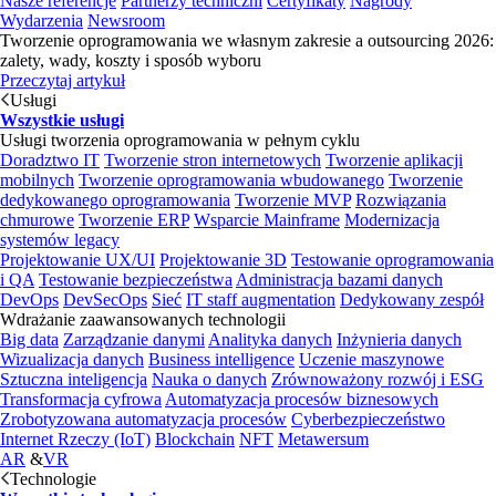
Nasze referencje
Partnerzy techniczni
Certyfikaty
Nagrody
Wydarzenia
Newsroom
Tworzenie oprogramowania we własnym zakresie a outsourcing 2026:
zalety, wady, koszty i sposób wyboru
Przeczytaj artykuł
Usługi
Wszystkie usługi
Usługi tworzenia oprogramowania w pełnym cyklu
Doradztwo IT
Tworzenie stron internetowych
Tworzenie aplikacji
mobilnych
Tworzenie oprogramowania wbudowanego
Tworzenie
dedykowanego oprogramowania
Tworzenie MVP
Rozwiązania
chmurowe
Tworzenie ERP
Wsparcie Mainframe
Modernizacja
systemów legacy
Projektowanie UX/UI
Projektowanie 3D
Testowanie oprogramowania
i QA
Testowanie bezpieczeństwa
Administracja bazami danych
DevOps
DevSecOps
Sieć
IT staff augmentation
Dedykowany zespół
Wdrażanie zaawansowanych technologii
Big data
Zarządzanie danymi
Analityka danych
Inżynieria danych
Wizualizacja danych
Business intelligence
Uczenie maszynowe
Sztuczna inteligencja
Nauka o danych
Zrównoważony rozwój i ESG
Transformacja cyfrowa
Automatyzacja procesów biznesowych
Zrobotyzowana automatyzacja procesów
Cyberbezpieczeństwo
Internet Rzeczy (IoT)
Blockchain
NFT
Metawersum
AR
&
VR
Technologie