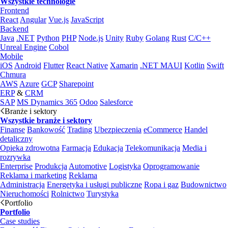
Wszystkie technologie
Frontend
React
Angular
Vue.js
JavaScript
Backend
Java
.NET
Python
PHP
Node.js
Unity
Ruby
Golang
Rust
C/C++
Unreal Engine
Cobol
Mobile
iOS
Android
Flutter
React Native
Xamarin
.NET MAUI
Kotlin
Swift
Chmura
AWS
Azure
GCP
Sharepoint
ERP
&
CRM
SAP
MS Dynamics 365
Odoo
Salesforce
Branże i sektory
Wszystkie branże i sektory
Finanse
Bankowość
Trading
Ubezpieczenia
eCommerce
Handel
detaliczny
Opieka zdrowotna
Farmacja
Edukacja
Telekomunikacja
Media i
rozrywka
Enterprise
Produkcja
Automotive
Logistyka
Oprogramowanie
Reklama i marketing
Reklama
Administracja
Energetyka i usługi publiczne
Ropa i gaz
Budownictwo
Nieruchomości
Rolnictwo
Turystyka
Portfolio
Portfolio
Case studies