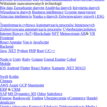
Wdrażanie zaawansowanych technologii
Big data
Zarządzanie danymi
Analityka danych
Inżynieria danych
Wizualizacja danych
Business intelligence
Uczenie maszynowe
Sztuczna inteligencja
Nauka o danych
Zrównoważony rozwój i ESG
Transformacja cyfrowa
Automatyzacja procesów biznesowych
Zrobotyzowana automatyzacja procesów
Cyberbezpieczeństwo
Internet Rzeczy (IoT)
Blockchain
NFT
Metawersum
AR
&
VR
Frontend
React
Angular
Vue.js
JavaScript
Backend
Java
.NET
Python
PHP
Rust
C/C++
Node.js
Unity
Ruby
Golang
Unreal Engine
Cobol
Mobile
iOS
Android
Flutter
React Native
Xamarin
.NET MAUI
Swift
Kotlin
Chmura
AWS
Azure
GCP
Sharepoint
ERP
&
CRM
SAP
MS Dynamics 365
Odoo
Salesforce
Finanse
Bankowość
Trading
Ubezpieczenia
eCommerce
Handel
detaliczny
Opieka zdrowotna
Farmacja
Edukacja
Telekomunikacja
Media i