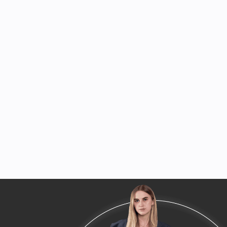
/04
Zdecentralizowane finanse (DeFi): blockchain eliminuje pośredników i
zapewnia klientom bezpośredni dostęp do usług finansowych bez żadny
kłopotów.
Szybkie transakcje: technologia może przyspieszyć procedury
rozliczeniowe i rozrachunkowe, jednocześnie czyniąc je tańsze.
Przejrzyste transakcje: otwarta księga blockchain utrzymuje każdą
transakcję na jawie, dzięki czemu zawsze możesz zobaczyć, co się dzieje