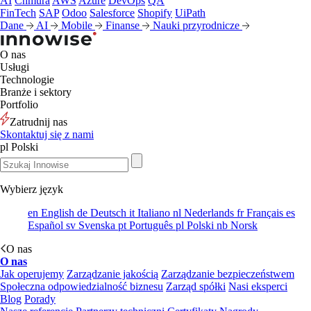
AI
Chmura
AWS
Azure
DevOps
QA
FinTech
SAP
Odoo
Salesforce
Shopify
UiPath
Dane
AI
Mobile
Finanse
Nauki przyrodnicze
O nas
Usługi
Technologie
Branże i sektory
Portfolio
Zatrudnij nas
Skontaktuj się z nami
pl
Polski
Wybierz język
en
English
de
Deutsch
it
Italiano
nl
Nederlands
fr
Français
es
Español
sv
Svenska
pt
Português
pl
Polski
nb
Norsk
O nas
O nas
Jak operujemy
Zarządzanie jakością
Zarządzanie bezpieczeństwem
Społeczna odpowiedzialność biznesu
Zarząd spółki
Nasi eksperci
Blog
Porady