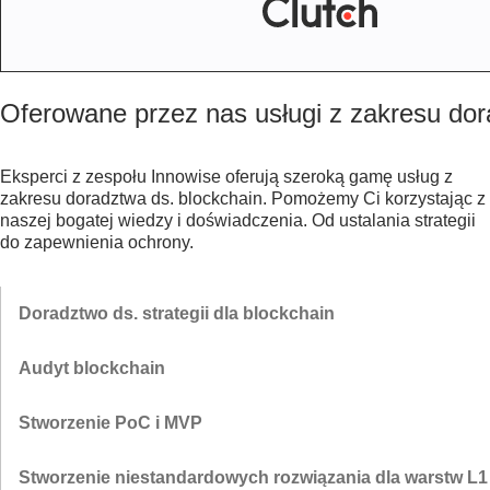
Oferowane przez nas usługi z zakresu dor
Eksperci z zespołu Innowise oferują szeroką gamę usług z
zakresu doradztwa ds. blockchain. Pomożemy Ci korzystając z
naszej bogatej wiedzy i doświadczenia. Od ustalania strategii
do zapewnienia ochrony.
Doradztwo ds. strategii dla blockchain
Pomożemy Ci stworzyć niezawodną, dostosowaną do Twoich
Audyt blockchain
potrzeb strategię implementacji blockchain. Od doboru rozwiązania
do zapewnienia ochrony systemu.
Eksperci z naszego zespołu przeprowadzają audyty biznesowe i
Stworzenie PoC i MVP
smart kontraktów, by przeanalizować wykonalność finansową i
technologiczną Twojego rozwiązania.
Błyskawicznie oceniaj swoje pomysły dzięki PoC (ang. Proof of
Stworzenie niestandardowych rozwiązania dla warstw L1