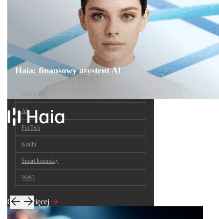
Haia: finansowy asystent AI
Blockchain
AI
FinTech
Kotlin
Smart kontrakty
Web3
Czytaj więcej