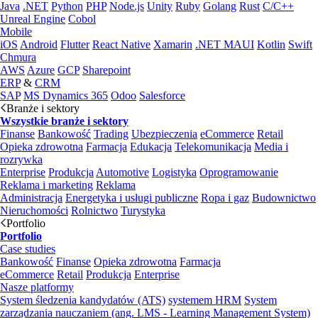
Java
.NET
Python
PHP
Node.js
Unity
Ruby
Golang
Rust
C/C++
Unreal Engine
Cobol
Mobile
iOS
Android
Flutter
React Native
Xamarin
.NET MAUI
Kotlin
Swift
Chmura
AWS
Azure
GCP
Sharepoint
ERP
&
CRM
SAP
MS Dynamics 365
Odoo
Salesforce
Branże i sektory
Wszystkie branże i sektory
Finanse
Bankowość
Trading
Ubezpieczenia
eCommerce
Retail
Opieka zdrowotna
Farmacja
Edukacja
Telekomunikacja
Media i
rozrywka
Enterprise
Produkcja
Automotive
Logistyka
Oprogramowanie
Reklama i marketing
Reklama
Administracja
Energetyka i usługi publiczne
Ropa i gaz
Budownictwo
Nieruchomości
Rolnictwo
Turystyka
Portfolio
Portfolio
Case studies
Bankowość
Finanse
Opieka zdrowotna
Farmacja
eCommerce
Retail
Produkcja
Enterprise
Nasze platformy
System śledzenia kandydatów (ATS)
systemem HRM
System
zarządzania nauczaniem (ang. LMS - Learning Management System)