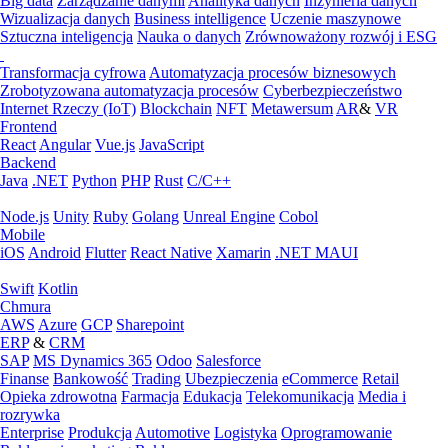
Big data
Zarządzanie danymi
Analityka danych
Inżynieria danych
Wizualizacja danych
Business intelligence
Uczenie maszynowe
Sztuczna inteligencja
Nauka o danych
Zrównoważony rozwój i ESG
Transformacja cyfrowa
Automatyzacja procesów biznesowych
Zrobotyzowana automatyzacja procesów
Cyberbezpieczeństwo
Internet Rzeczy (IoT)
Blockchain
NFT
Metawersum
AR
&
VR
Frontend
React
Angular
Vue.js
JavaScript
Backend
Java
.NET
Python
PHP
Rust
C/C++
Node.js
Unity
Ruby
Golang
Unreal Engine
Cobol
Mobile
iOS
Android
Flutter
React Native
Xamarin
.NET MAUI
Swift
Kotlin
Chmura
AWS
Azure
GCP
Sharepoint
ERP
&
CRM
SAP
MS Dynamics 365
Odoo
Salesforce
Finanse
Bankowość
Trading
Ubezpieczenia
eCommerce
Retail
Opieka zdrowotna
Farmacja
Edukacja
Telekomunikacja
Media i
rozrywka
Enterprise
Produkcja
Automotive
Logistyka
Oprogramowanie