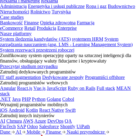
Reklama i marketing
Reklama
Administracja
Energetyka i usługi publiczne
Ropa i gaz
Budownictwo
Nieruchomości
Rolnictwo
Turystyka
Case studies
Bankowość
Finanse
Opieka zdrowotna
Farmacja
eCommerce
Retail
Produkcja
Enterprise
Nasze platformy
System śledzenia kandydatów (ATS)
systemem HRM
System
zarządzania nauczaniem (ang. LMS - Learning Management System)
System rezerwacji przestrzeni roboczej
Zunifikowany system operacyjny oparty na sztucznej inteligencji dla
finansów, obsługujący waluty fiducjarne i kryptowaluty
Przeczytaj studium przypadku
Zatrudnij dedykowanych programistów
IT staff augmentation
Dedykowane zespoły
Programiści offshore
Zatrudnij programistów webowych
Angular
React.js
Vue.js
JavaScript
Ruby on Rails
Full stack
MEAN
stack
.NET
Java
PHP
Python
Golang
Cobol
Wynajmij programistów mobilnych
iOS
Android
Kotlin
React Native
Swift
Zatrudnij innych inżynierów
AI
Chmura
AWS
Azure
DevOps
QA
FinTech
SAP
Odoo
Salesforce
Shopify
UiPath
Dane
AI
Mobile
Finanse
Nauki przyrodnicze