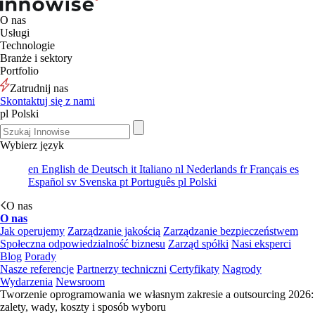
O nas
Usługi
Technologie
Branże i sektory
Portfolio
Zatrudnij nas
Skontaktuj się z nami
pl
Polski
Wybierz język
en
English
de
Deutsch
it
Italiano
nl
Nederlands
fr
Français
es
Español
sv
Svenska
pt
Português
pl
Polski
O nas
O nas
Jak operujemy
Zarządzanie jakością
Zarządzanie bezpieczeństwem
Społeczna odpowiedzialność biznesu
Zarząd spółki
Nasi eksperci
Blog
Porady
Nasze referencje
Partnerzy techniczni
Certyfikaty
Nagrody
Wydarzenia
Newsroom
Tworzenie oprogramowania we własnym zakresie a outsourcing 2026:
zalety, wady, koszty i sposób wyboru