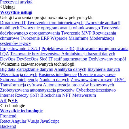
Przeczytaj artykuł
Usługi
Wszystkie usługi
Usługi tworzenia oprogramowania w pełnym cyklu
Doradztwo IT
Tworzenie stron internetowych
Tworzenie aplikacji
mobilnych
Tworzenie oprogramowania wbudowanego
Tworzenie
dedykowanego oprogramowania
Tworzenie MVP
Rozwiązania
chmurowe
Tworzenie ERP
Wsparcie Mainframe
Modernizacja
systemów legacy
Projektowanie UX/UI
Projektowanie 3D
Testowanie oprogramowania
i QA
Testowanie bezpieczeństwa
Administracja bazami danych
DevOps
DevSecOps
Sieć
IT staff augmentation
Dedykowany zespół
Wdrażanie zaawansowanych technologii
Big data
Zarządzanie danymi
Analityka danych
Inżynieria danych
Wizualizacja danych
Business intelligence
Uczenie maszynowe
Sztuczna inteligencja
Nauka o danych
Zrównoważony rozwój i ESG
Transformacja cyfrowa
Automatyzacja procesów biznesowych
Zrobotyzowana automatyzacja procesów
Cyberbezpieczeństwo
Internet Rzeczy (IoT)
Blockchain
NFT
Metawersum
AR
&
VR
Technologie
Wszystkie technologie
Frontend
React
Angular
Vue.js
JavaScript
Backend