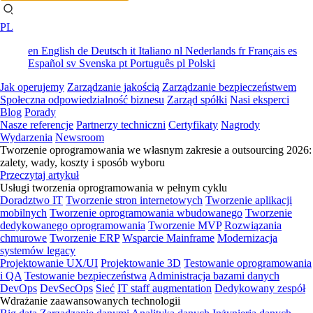
PL
en
English
de
Deutsch
it
Italiano
nl
Nederlands
fr
Français
es
Español
sv
Svenska
pt
Português
pl
Polski
Jak operujemy
Zarządzanie jakością
Zarządzanie bezpieczeństwem
Społeczna odpowiedzialność biznesu
Zarząd spółki
Nasi eksperci
Blog
Porady
Nasze referencje
Partnerzy techniczni
Certyfikaty
Nagrody
Wydarzenia
Newsroom
Tworzenie oprogramowania we własnym zakresie a outsourcing 2026:
zalety, wady, koszty i sposób wyboru
Przeczytaj artykuł
Usługi tworzenia oprogramowania w pełnym cyklu
Doradztwo IT
Tworzenie stron internetowych
Tworzenie aplikacji
mobilnych
Tworzenie oprogramowania wbudowanego
Tworzenie
dedykowanego oprogramowania
Tworzenie MVP
Rozwiązania
chmurowe
Tworzenie ERP
Wsparcie Mainframe
Modernizacja
systemów legacy
Projektowanie UX/UI
Projektowanie 3D
Testowanie oprogramowania
i QA
Testowanie bezpieczeństwa
Administracja bazami danych
DevOps
DevSecOps
Sieć
IT staff augmentation
Dedykowany zespół
Wdrażanie zaawansowanych technologii