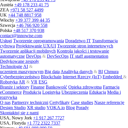
Austria
+49 178 233 41 75
ZEA
+971 58 527 4499
UK
+44 748 8817 958
Włochy
+39 377 399 44 35
Szwecja
+46 766 920 558
Polska
+48 517 370 938
contact@innowise.com
Usługi
Tworzenie oprogramowania
Doradztwo IT
Transformacja
cyfrowa
Projektowanie UX/UI
Tworzenie stron internetowych
Tworzenie aplikacji mobilnych
Kontrola jakości i testowanie
automatyczne
DevOps
&
DevSecOps
IT staff augmentation
Dedykowane zespoły
Technologie
AI
&
uczeniem maszynowym
Big data
Analityka danych
&
BI
Chmura
Cyberbezpieczeństwo
Blockchain
Internet Rzeczy (IoT)
Embedded
&
Robotyka
AR
&
VR
ESG
Branże i sektory
Finanse
Bankowość
Opieka zdrowotna
Farmacja
eCommerce
Produkcja
Logistyka
Ubezpieczenia
Edukacja
Media i
rozrywka
O nas
Partnerzy techniczni
Certyfikaty
Case studies
Nasze referencje
Design Studio
XR studio
VOKA.io
Blog
Porady
Skontaktuj się z nami
USA, Nowy Jork
+1 917 267 7727
USA, Floryda
+1 772 2322 7337