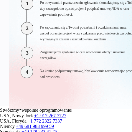
1
Po otrzymaniu i przetworzeniu zgłoszenia skontaktujemy się z To
aby szczegółowo opisać projekt i podpisać umowę NDA w celu
zapewnienia poufności.
2
Po zapoznaniu się z Twoimi potrzebami i oczekiwaniami, nasz
zespół opracuje projekt wraz z zakresem prac, wielkością zespołu,
wymaganym czasem i szacunkowymi kosztami.
3
Zorganizujemy spotkanie w celu omówienia oferty i ustalenia
szczegółów.
4
Na koniec podpiszemy umowę, błyskawicznie rozpoczynając prac
nad projektem.
●
Stwórzmy
wspólnie oprogramowanie!
USA, Nowy Jork
+1 917 267 7727
USA, Floryda
+1 772 2322 7337
Niemcy
+49 681 988 999 59
Szwajcaria
+49 178 233 41 75