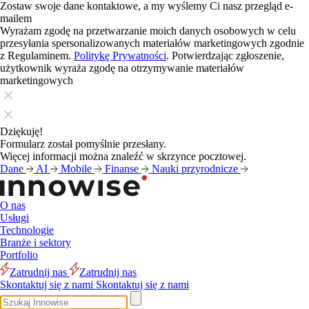
Zostaw swoje dane kontaktowe, a my wyślemy Ci nasz przegląd e-
mailem
Wyrażam zgodę na przetwarzanie moich danych osobowych w celu
przesyłania spersonalizowanych materiałów marketingowych zgodnie
z Regulaminem.
Politykę Prywatności
. Potwierdzając zgłoszenie,
użytkownik wyraża zgodę na otrzymywanie materiałów
marketingowych
Dziękuję!
Formularz został pomyślnie przesłany.
Więcej informacji można znaleźć w skrzynce pocztowej.
Dane
AI
Mobile
Finanse
Nauki przyrodnicze
O nas
Usługi
Technologie
Branże i sektory
Portfolio
Zatrudnij nas
Zatrudnij nas
Skontaktuj się z nami
Skontaktuj się z nami