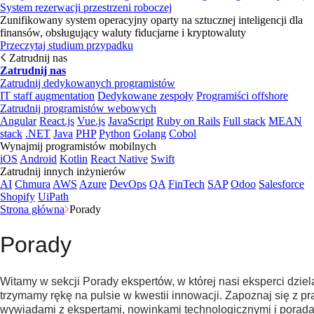
System rezerwacji przestrzeni roboczej
Zunifikowany system operacyjny oparty na sztucznej inteligencji dla
finansów, obsługujący waluty fiducjarne i kryptowaluty
Przeczytaj studium przypadku
Zatrudnij nas
Zatrudnij nas
Zatrudnij dedykowanych programistów
IT staff augmentation
Dedykowane zespoły
Programiści offshore
Zatrudnij programistów webowych
Angular
React.js
Vue.js
JavaScript
Ruby on Rails
Full stack
MEAN
stack
.NET
Java
PHP
Python
Golang
Cobol
Wynajmij programistów mobilnych
iOS
Android
Kotlin
React Native
Swift
Zatrudnij innych inżynierów
AI
Chmura
AWS
Azure
DevOps
QA
FinTech
SAP
Odoo
Salesforce
Shopify
UiPath
Strona główna
Porady
Porady
Witamy w sekcji Porady ekspertów, w której nasi eksperci dziel
trzymamy rękę na pulsie w kwestii innowacji. Zapoznaj się z p
wywiadami z ekspertami, nowinkami technologicznymi i poradam