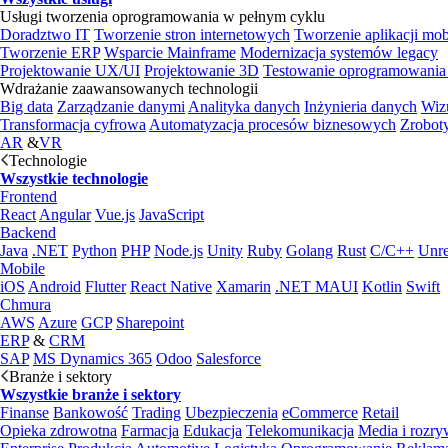
Usługi tworzenia oprogramowania w pełnym cyklu
Doradztwo IT
Tworzenie stron internetowych
Tworzenie aplikacji mo
Tworzenie ERP
Wsparcie Mainframe
Modernizacja systemów legacy
Projektowanie UX/UI
Projektowanie 3D
Testowanie oprogramowania
Wdrażanie zaawansowanych technologii
Big data
Zarządzanie danymi
Analityka danych
Inżynieria danych
Wiz
Transformacja cyfrowa
Automatyzacja procesów biznesowych
Zrobot
AR
&
VR
Technologie
Wszystkie technologie
Frontend
React
Angular
Vue.js
JavaScript
Backend
Java
.NET
Python
PHP
Node.js
Unity
Ruby
Golang
Rust
C/C++
Unre
Mobile
iOS
Android
Flutter
React Native
Xamarin
.NET MAUI
Kotlin
Swift
Chmura
AWS
Azure
GCP
Sharepoint
ERP
&
CRM
SAP
MS Dynamics 365
Odoo
Salesforce
Branże i sektory
Wszystkie branże i sektory
Finanse
Bankowość
Trading
Ubezpieczenia
eCommerce
Retail
Opieka zdrowotna
Farmacja
Edukacja
Telekomunikacja
Media i rozr