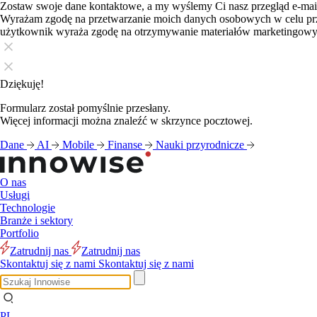
Zostaw swoje dane kontaktowe, a my wyślemy Ci nasz przegląd e-ma
Wyrażam zgodę na przetwarzanie moich danych osobowych w celu pr
użytkownik wyraża zgodę na otrzymywanie materiałów marketingow
Dziękuję!
Formularz został pomyślnie przesłany.
Więcej informacji można znaleźć w skrzynce pocztowej.
Dane
AI
Mobile
Finanse
Nauki przyrodnicze
O nas
Usługi
Technologie
Blog
Blog
Blog
Blog
Blog
Blog
Branże i sektory
Portfolio
Zatrudnij nas
Zatrudnij nas
Skontaktuj się z nami
Skontaktuj się z nami
PL