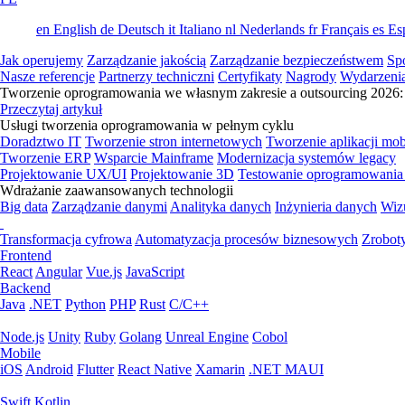
en
English
de
Deutsch
it
Italiano
nl
Nederlands
fr
Français
es
Es
Jak operujemy
Zarządzanie jakością
Zarządzanie bezpieczeństwem
Sp
Nasze referencje
Partnerzy techniczni
Certyfikaty
Nagrody
Wydarzeni
Tworzenie oprogramowania we własnym zakresie a outsourcing 2026: 
Przeczytaj artykuł
Usługi tworzenia oprogramowania w pełnym cyklu
Doradztwo IT
Tworzenie stron internetowych
Tworzenie aplikacji mo
Tworzenie ERP
Wsparcie Mainframe
Modernizacja systemów legacy
Projektowanie UX/UI
Projektowanie 3D
Testowanie oprogramowania
Wdrażanie zaawansowanych technologii
Big data
Zarządzanie danymi
Analityka danych
Inżynieria danych
Wiz
Transformacja cyfrowa
Automatyzacja procesów biznesowych
Zrobot
Frontend
React
Angular
Vue.js
JavaScript
Backend
Java
.NET
Python
PHP
Rust
C/C++
Node.js
Unity
Ruby
Golang
Unreal Engine
Cobol
Mobile
iOS
Android
Flutter
React Native
Xamarin
.NET MAUI
Swift
Kotlin