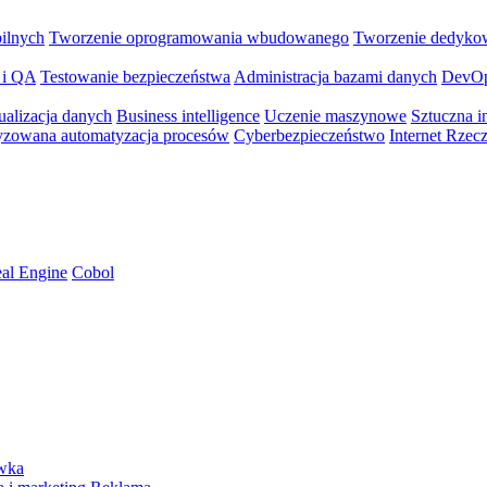
bilnych
Tworzenie oprogramowania wbudowanego
Tworzenie dedyko
 i QA
Testowanie bezpieczeństwa
Administracja bazami danych
DevO
ualizacja danych
Business intelligence
Uczenie maszynowe
Sztuczna in
yzowana automatyzacja procesów
Cyberbezpieczeństwo
Internet Rzec
al Engine
Cobol
ywka