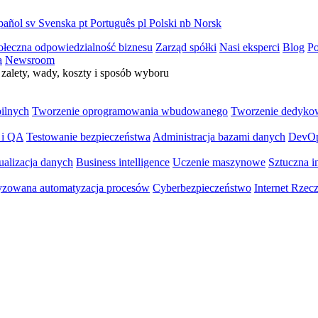
pañol
sv
Svenska
pt
Português
pl
Polski
nb
Norsk
ołeczna odpowiedzialność biznesu
Zarząd spółki
Nasi eksperci
Blog
Po
a
Newsroom
zalety, wady, koszty i sposób wyboru
bilnych
Tworzenie oprogramowania wbudowanego
Tworzenie dedyko
 i QA
Testowanie bezpieczeństwa
Administracja bazami danych
DevO
ualizacja danych
Business intelligence
Uczenie maszynowe
Sztuczna in
yzowana automatyzacja procesów
Cyberbezpieczeństwo
Internet Rzec