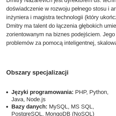
Dmitry Nazarevich jest dyrektorem ds. techn
doświadczenie w rozwoju pełnego stosu i a
inżyniera i magistra technologii (który uk
Dmitry ma talent do łączenia głębokich umi
zorientowanym na biznes podejściem. Jego 
problemów za pomocą inteligentnej, skalowal
Obszary specjalizacji
Języki programowania:
PHP, Python,
Java, Node.js
Bazy danych:
MySQL, MS SQL,
PostgreSQL, MongoDB (NoSQL)