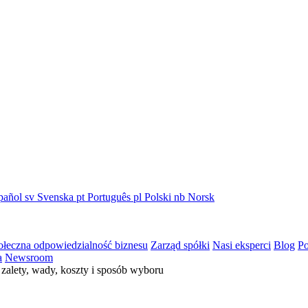
pañol
sv
Svenska
pt
Português
pl
Polski
nb
Norsk
ołeczna odpowiedzialność biznesu
Zarząd spółki
Nasi eksperci
Blog
Po
a
Newsroom
zalety, wady, koszty i sposób wyboru