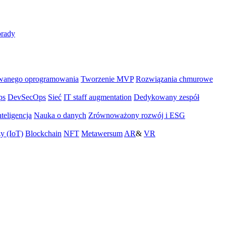
rady
wanego oprogramowania
Tworzenie MVP
Rozwiązania chmurowe
ps
DevSecOps
Sieć
IT staff augmentation
Dedykowany zespół
teligencja
Nauka o danych
Zrównoważony rozwój i ESG
zy (IoT)
Blockchain
NFT
Metawersum
AR
&
VR