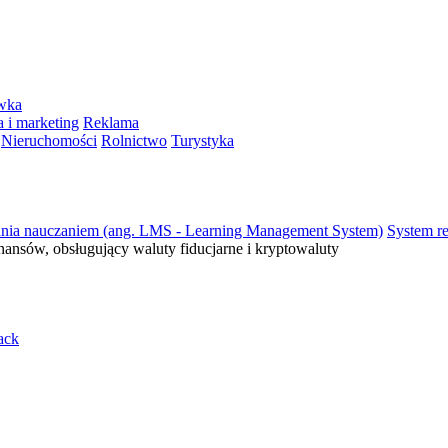
ywka
 i marketing
Reklama
Nieruchomości
Rolnictwo
Turystyka
ania nauczaniem (ang. LMS - Learning Management System)
System re
inansów, obsługujący waluty fiducjarne i kryptowaluty
ack