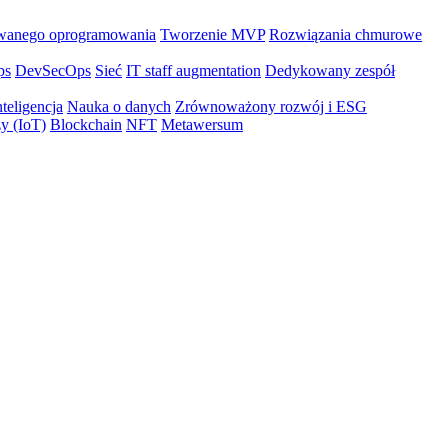
wanego oprogramowania
Tworzenie MVP
Rozwiązania chmurowe
ps
DevSecOps
Sieć
IT staff augmentation
Dedykowany zespół
teligencja
Nauka o danych
Zrównoważony rozwój i ESG
zy (IoT)
Blockchain
NFT
Metawersum