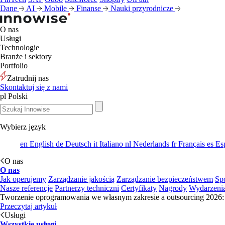
Dane
AI
Mobile
Finanse
Nauki przyrodnicze
O nas
Usługi
Technologie
Branże i sektory
Portfolio
Zatrudnij nas
Skontaktuj się z nami
pl
Polski
Wybierz język
en
English
de
Deutsch
it
Italiano
nl
Nederlands
fr
Français
es
Es
O nas
O nas
Jak operujemy
Zarządzanie jakością
Zarządzanie bezpieczeństwem
Sp
Nasze referencje
Partnerzy techniczni
Certyfikaty
Nagrody
Wydarzeni
Tworzenie oprogramowania we własnym zakresie a outsourcing 2026: 
Przeczytaj artykuł
Usługi
Wszystkie usługi