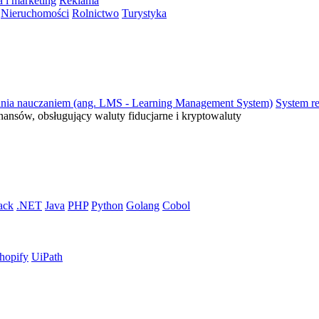
 i marketing
Reklama
Nieruchomości
Rolnictwo
Turystyka
ania nauczaniem (ang. LMS - Learning Management System)
System re
inansów, obsługujący waluty fiducjarne i kryptowaluty
ack
.NET
Java
PHP
Python
Golang
Cobol
hopify
UiPath