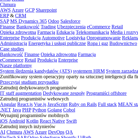
Chmura
AWS
Azure
GCP
Sharepoint
ERP
&
CRM
SAP
MS Dynamics 365
Odoo
Salesforce
Finanse
Bankowość
Trading
Ubezpieczenia
eCommerce
Retail
Opieka zdrowotna
Farmacja
Edukacja
Telekomunikacja
Media i rozr
Enterprise
Produkcja
Automotive
Logistyka
Oprogramowanie
Reklama
Administracja
Energetyka i usługi publiczne
Ropa i gaz
Budownictwo
Case studies
Bankowość
Finanse
Opieka zdrowotna
Farmacja
eCommerce
Retail
Produkcja
Enterprise
Nasze platformy
System śledzenia kandydatów (ATS)
systemem HRM
System zarządz
Zunifikowany system operacyjny oparty na sztucznej inteligencji dla f
Przeczytaj studium przypadku
Zatrudnij dedykowanych programistów
IT staff augmentation
Dedykowane zespoły
Programiści offshore
Zatrudnij programistów webowych
Angular
React.js
Vue.js
JavaScript
Ruby on Rails
Full stack
MEAN st
.NET
Java
PHP
Python
Golang
Cobol
Wynajmij programistów mobilnych
iOS
Android
Kotlin
React Native
Swift
Zatrudnij innych inżynierów
AI
Chmura
AWS
Azure
DevOps
QA
FinTech
SAP
Odoo
Salesforce
Shopify
UiPath