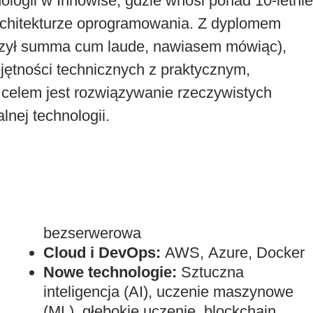
ologii w Innowise, gdzie wnosi ponad 10-letnie
rchitekturze oprogramowania. Z dyplomem
ończył summa cum laude, nawiasem mówiąc),
ejętności technicznych z praktycznym,
celem jest rozwiązywanie rzeczywistych
nej technologii.
bezserwerowa
Cloud i DevOps:
AWS, Azure, Docker
Nowe technologie:
Sztuczna
inteligencja (AI), uczenie maszynowe
(ML), głębokie uczenie, blockchain