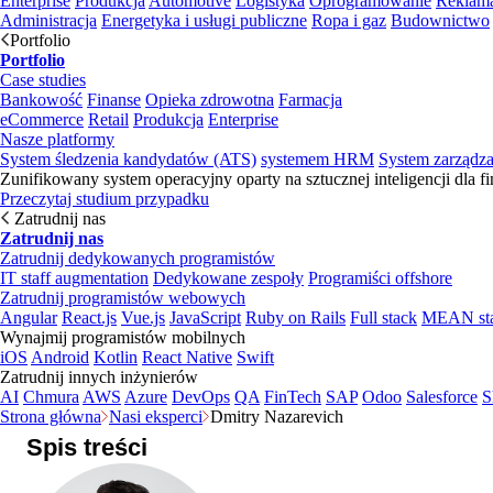
Enterprise
Produkcja
Automotive
Logistyka
Oprogramowanie
Reklama
Administracja
Energetyka i usługi publiczne
Ropa i gaz
Budownictwo
Portfolio
Portfolio
Case studies
Bankowość
Finanse
Opieka zdrowotna
Farmacja
eCommerce
Retail
Produkcja
Enterprise
Nasze platformy
System śledzenia kandydatów (ATS)
systemem HRM
System zarządz
Zunifikowany system operacyjny oparty na sztucznej inteligencji dla f
Przeczytaj studium przypadku
Zatrudnij nas
Zatrudnij nas
Zatrudnij dedykowanych programistów
IT staff augmentation
Dedykowane zespoły
Programiści offshore
Zatrudnij programistów webowych
Angular
React.js
Vue.js
JavaScript
Ruby on Rails
Full stack
MEAN st
Wynajmij programistów mobilnych
iOS
Android
Kotlin
React Native
Swift
Zatrudnij innych inżynierów
AI
Chmura
AWS
Azure
DevOps
QA
FinTech
SAP
Odoo
Salesforce
S
Strona główna
Nasi eksperci
Dmitry Nazarevich
Spis treści