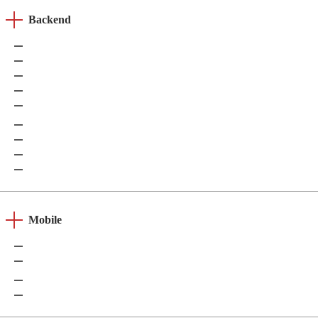
Backend
Node.js
Python
PHP
Ruby
Go
Rust
Java
.NET
C/C++
Mobile
iOS
Android
Flutter
React native