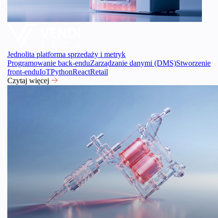
Jednolita platforma sprzedaży i metryk
Programowanie back-endu
Zarządzanie danymi (DMS)
Stworzenie
front-endu
IoT
Python
React
Retail
Czytaj więcej