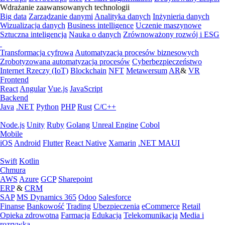
Wdrażanie zaawansowanych technologii
Big data
Zarządzanie danymi
Analityka danych
Inżynieria danych
Wizualizacja danych
Business intelligence
Uczenie maszynowe
Sztuczna inteligencja
Nauka o danych
Zrównoważony rozwój i ESG
Transformacja cyfrowa
Automatyzacja procesów biznesowych
Zrobotyzowana automatyzacja procesów
Cyberbezpieczeństwo
Internet Rzeczy (IoT)
Blockchain
NFT
Metawersum
AR
&
VR
Frontend
React
Angular
Vue.js
JavaScript
Backend
Java
.NET
Python
PHP
Rust
C/C++
Node.js
Unity
Ruby
Golang
Unreal Engine
Cobol
Mobile
iOS
Android
Flutter
React Native
Xamarin
.NET MAUI
Swift
Kotlin
Chmura
AWS
Azure
GCP
Sharepoint
ERP
&
CRM
SAP
MS Dynamics 365
Odoo
Salesforce
Finanse
Bankowość
Trading
Ubezpieczenia
eCommerce
Retail
Opieka zdrowotna
Farmacja
Edukacja
Telekomunikacja
Media i
rozrywka