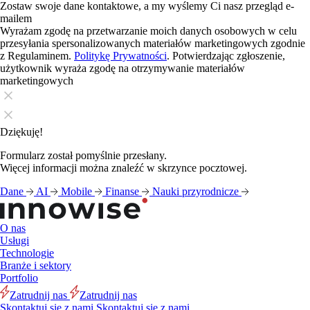
Zostaw swoje dane kontaktowe, a my wyślemy Ci nasz przegląd e-
mailem
Wyrażam zgodę na przetwarzanie moich danych osobowych w celu
przesyłania spersonalizowanych materiałów marketingowych zgodnie
z Regulaminem.
Politykę Prywatności
. Potwierdzając zgłoszenie,
użytkownik wyraża zgodę na otrzymywanie materiałów
marketingowych
Dziękuję!
Formularz został pomyślnie przesłany.
Więcej informacji można znaleźć w skrzynce pocztowej.
Dane
AI
Mobile
Finanse
Nauki przyrodnicze
O nas
Usługi
Technologie
Branże i sektory
Portfolio
Zatrudnij nas
Zatrudnij nas
Skontaktuj się z nami
Skontaktuj się z nami