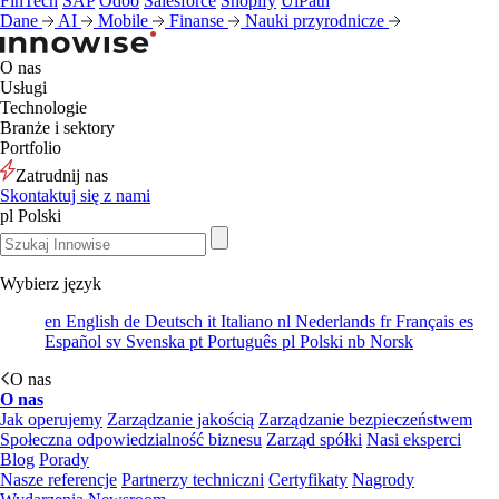
FinTech
SAP
Odoo
Salesforce
Shopify
UiPath
Dane
AI
Mobile
Finanse
Nauki przyrodnicze
O nas
Usługi
Technologie
Branże i sektory
Portfolio
Zatrudnij nas
Skontaktuj się z nami
pl
Polski
Wybierz język
en
English
de
Deutsch
it
Italiano
nl
Nederlands
fr
Français
es
Español
sv
Svenska
pt
Português
pl
Polski
nb
Norsk
O nas
O nas
Jak operujemy
Zarządzanie jakością
Zarządzanie bezpieczeństwem
Społeczna odpowiedzialność biznesu
Zarząd spółki
Nasi eksperci
Blog
Porady
Nasze referencje
Partnerzy techniczni
Certyfikaty
Nagrody