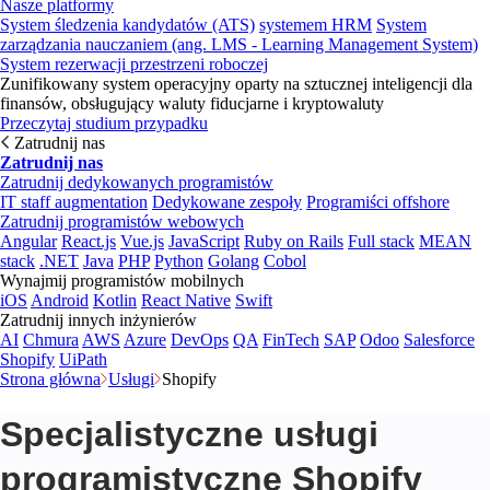
Nasze platformy
System śledzenia kandydatów (ATS)
systemem HRM
System
zarządzania nauczaniem (ang. LMS - Learning Management System)
System rezerwacji przestrzeni roboczej
Zunifikowany system operacyjny oparty na sztucznej inteligencji dla
finansów, obsługujący waluty fiducjarne i kryptowaluty
Przeczytaj studium przypadku
Zatrudnij nas
Zatrudnij nas
Zatrudnij dedykowanych programistów
IT staff augmentation
Dedykowane zespoły
Programiści offshore
Zatrudnij programistów webowych
Angular
React.js
Vue.js
JavaScript
Ruby on Rails
Full stack
MEAN
stack
.NET
Java
PHP
Python
Golang
Cobol
Wynajmij programistów mobilnych
iOS
Android
Kotlin
React Native
Swift
Zatrudnij innych inżynierów
AI
Chmura
AWS
Azure
DevOps
QA
FinTech
SAP
Odoo
Salesforce
Shopify
UiPath
Strona główna
Usługi
Shopify
Specjalistyczne usługi
programistyczne Shopify