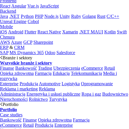
Frontend
React
Angular
Vue.js
JavaScript
Backend
Java
.NET
Python
PHP
Node.js
Unity
Ruby
Golang
Rust
C/C++
Unreal Engine
Cobol
Mobile
iOS
Android
Flutter
React Native
Xamarin
.NET MAUI
Kotlin
Swift
Chmura
AWS
Azure
GCP
Sharepoint
ERP
&
CRM
SAP
MS Dynamics 365
Odoo
Salesforce
Branże i sektory
Wszystkie branże i sektory
Finanse
Bankowość
Trading
Ubezpieczenia
eCommerce
Retail
Opieka zdrowotna
Farmacja
Edukacja
Telekomunikacja
Media i
rozrywka
Enterprise
Produkcja
Automotive
Logistyka
Oprogramowanie
Reklama i marketing
Reklama
Administracja
Energetyka i usługi publiczne
Ropa i gaz
Budownictwo
Nieruchomości
Rolnictwo
Turystyka
Portfolio
Portfolio
Case studies
Bankowość
Finanse
Opieka zdrowotna
Farmacja
eCommerce
Retail
Produkcja
Enterprise