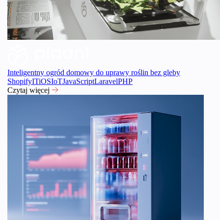
Inteligentny ogród domowy do uprawy roślin bez gleby
Shopify
IT
iOS
IoT
JavaScript
Laravel
PHP
Czytaj więcej