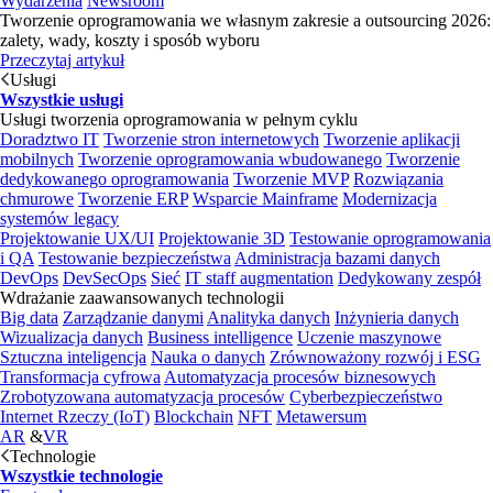
Wydarzenia
Newsroom
Tworzenie oprogramowania we własnym zakresie a outsourcing 2026:
zalety, wady, koszty i sposób wyboru
Przeczytaj artykuł
Usługi
Wszystkie usługi
Usługi tworzenia oprogramowania w pełnym cyklu
Doradztwo IT
Tworzenie stron internetowych
Tworzenie aplikacji
mobilnych
Tworzenie oprogramowania wbudowanego
Tworzenie
dedykowanego oprogramowania
Tworzenie MVP
Rozwiązania
chmurowe
Tworzenie ERP
Wsparcie Mainframe
Modernizacja
systemów legacy
Projektowanie UX/UI
Projektowanie 3D
Testowanie oprogramowania
i QA
Testowanie bezpieczeństwa
Administracja bazami danych
DevOps
DevSecOps
Sieć
IT staff augmentation
Dedykowany zespół
Wdrażanie zaawansowanych technologii
Big data
Zarządzanie danymi
Analityka danych
Inżynieria danych
Wizualizacja danych
Business intelligence
Uczenie maszynowe
Sztuczna inteligencja
Nauka o danych
Zrównoważony rozwój i ESG
Transformacja cyfrowa
Automatyzacja procesów biznesowych
Zrobotyzowana automatyzacja procesów
Cyberbezpieczeństwo
Internet Rzeczy (IoT)
Blockchain
NFT
Metawersum
AR
&
VR
Technologie
Wszystkie technologie