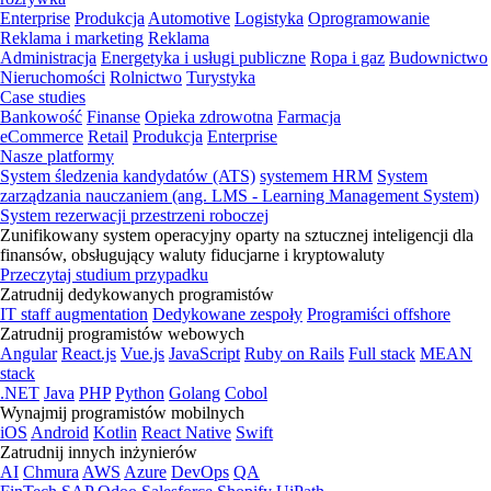
Enterprise
Produkcja
Automotive
Logistyka
Oprogramowanie
Reklama i marketing
Reklama
Administracja
Energetyka i usługi publiczne
Ropa i gaz
Budownictwo
Nieruchomości
Rolnictwo
Turystyka
Case studies
Bankowość
Finanse
Opieka zdrowotna
Farmacja
eCommerce
Retail
Produkcja
Enterprise
Nasze platformy
System śledzenia kandydatów (ATS)
systemem HRM
System
zarządzania nauczaniem (ang. LMS - Learning Management System)
System rezerwacji przestrzeni roboczej
Zunifikowany system operacyjny oparty na sztucznej inteligencji dla
finansów, obsługujący waluty fiducjarne i kryptowaluty
Przeczytaj studium przypadku
Zatrudnij dedykowanych programistów
IT staff augmentation
Dedykowane zespoły
Programiści offshore
Zatrudnij programistów webowych
Angular
React.js
Vue.js
JavaScript
Ruby on Rails
Full stack
MEAN
stack
.NET
Java
PHP
Python
Golang
Cobol
Wynajmij programistów mobilnych
iOS
Android
Kotlin
React Native
Swift
Zatrudnij innych inżynierów
AI
Chmura
AWS
Azure
DevOps
QA