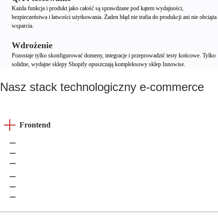
Każda funkcja i produkt jako całość są sprawdzane pod kątem wydajności,
bezpieczeństwa i łatwości użytkowania. Żaden błąd nie trafia do produkcji ani nie obciąża
wsparcia.
Wdrożenie
Pozostaje tylko skonfigurować domeny, integracje i przeprowadzić testy końcowe. Tylko
solidne, wydajne sklepy Shopify opuszczają kompleksowy sklep Innowise.
Nasz stack technologiczny e-commerce
Frontend
HTML5
CSS3
Javascript
React
Angular
Vue.js