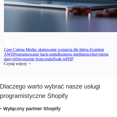
Case Catena Media: skalowanie wsparcia dla lidera iGaming
AWS
Programowanie back-endu
Business intelligence
Inżynieria
danych
Stworzenie front-endu
Node.js
PHP
Czytaj więcej
Dlaczego warto wybrać nasze usługi
programistyczne Shopify
Wyłączny partner Shopify