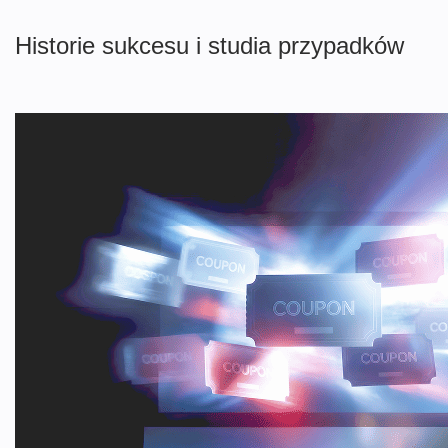
Innowise zarządzającemu twoją stroną internetową, pozostaje ona
aktualna, stabilna i chroniona przed naruszeniami.
Historie sukcesu i studia przypadków