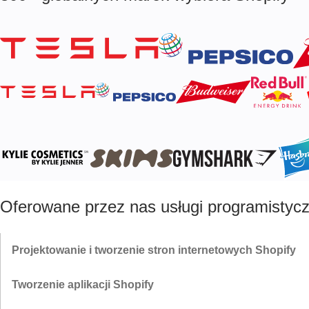
Oferowane przez nas usługi programistyc
Projektowanie i tworzenie stron internetowych Shopify
Od prostych sklepów katalogowych po zaawansowane platformy e-
Tworzenie aplikacji Shopify
commerce, nasz zespół opracowuje niestandardowe sklepy Shopify