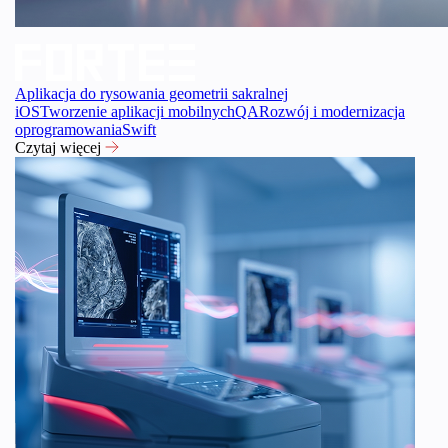
Aplikacja do rysowania geometrii sakralnej
iOS
Tworzenie aplikacji mobilnych
QA
Rozwój i modernizacja
oprogramowania
Swift
Czytaj więcej