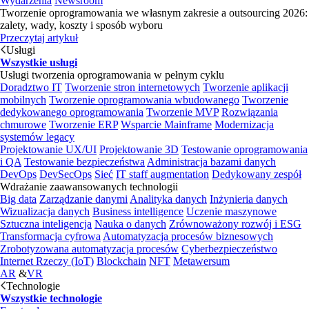
Wydarzenia
Newsroom
Tworzenie oprogramowania we własnym zakresie a outsourcing 2026:
zalety, wady, koszty i sposób wyboru
Przeczytaj artykuł
Usługi
Wszystkie usługi
Usługi tworzenia oprogramowania w pełnym cyklu
Doradztwo IT
Tworzenie stron internetowych
Tworzenie aplikacji
mobilnych
Tworzenie oprogramowania wbudowanego
Tworzenie
dedykowanego oprogramowania
Tworzenie MVP
Rozwiązania
chmurowe
Tworzenie ERP
Wsparcie Mainframe
Modernizacja
systemów legacy
Projektowanie UX/UI
Projektowanie 3D
Testowanie oprogramowania
i QA
Testowanie bezpieczeństwa
Administracja bazami danych
DevOps
DevSecOps
Sieć
IT staff augmentation
Dedykowany zespół
Wdrażanie zaawansowanych technologii
Big data
Zarządzanie danymi
Analityka danych
Inżynieria danych
Wizualizacja danych
Business intelligence
Uczenie maszynowe
Sztuczna inteligencja
Nauka o danych
Zrównoważony rozwój i ESG
Transformacja cyfrowa
Automatyzacja procesów biznesowych
Zrobotyzowana automatyzacja procesów
Cyberbezpieczeństwo
Internet Rzeczy (IoT)
Blockchain
NFT
Metawersum
AR
&
VR
Technologie
Wszystkie technologie