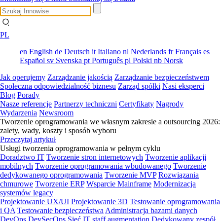
PL
en
English
de
Deutsch
it
Italiano
nl
Nederlands
fr
Français
es
Español
sv
Svenska
pt
Português
pl
Polski
nb
Norsk
Jak operujemy
Zarządzanie jakością
Zarządzanie bezpieczeństwem
Społeczna odpowiedzialność biznesu
Zarząd spółki
Nasi eksperci
Blog
Porady
Nasze referencje
Partnerzy techniczni
Certyfikaty
Nagrody
Wydarzenia
Newsroom
Tworzenie oprogramowania we własnym zakresie a outsourcing 2026:
zalety, wady, koszty i sposób wyboru
Przeczytaj artykuł
Usługi tworzenia oprogramowania w pełnym cyklu
Doradztwo IT
Tworzenie stron internetowych
Tworzenie aplikacji
mobilnych
Tworzenie oprogramowania wbudowanego
Tworzenie
dedykowanego oprogramowania
Tworzenie MVP
Rozwiązania
chmurowe
Tworzenie ERP
Wsparcie Mainframe
Modernizacja
systemów legacy
Projektowanie UX/UI
Projektowanie 3D
Testowanie oprogramowania
i QA
Testowanie bezpieczeństwa
Administracja bazami danych
DevOps
DevSecOps
Sieć
IT staff augmentation
Dedykowany zespół