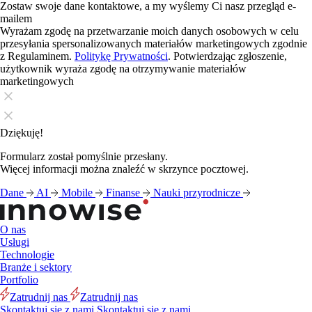
Zostaw swoje dane kontaktowe, a my wyślemy Ci nasz przegląd e-
mailem
Wyrażam zgodę na przetwarzanie moich danych osobowych w celu
przesyłania spersonalizowanych materiałów marketingowych zgodnie
z Regulaminem.
Politykę Prywatności
. Potwierdzając zgłoszenie,
użytkownik wyraża zgodę na otrzymywanie materiałów
marketingowych
Dziękuję!
Formularz został pomyślnie przesłany.
Więcej informacji można znaleźć w skrzynce pocztowej.
Dane
AI
Mobile
Finanse
Nauki przyrodnicze
O nas
Usługi
Technologie
Branże i sektory
Portfolio
Zatrudnij nas
Zatrudnij nas
Skontaktuj się z nami
Skontaktuj się z nami