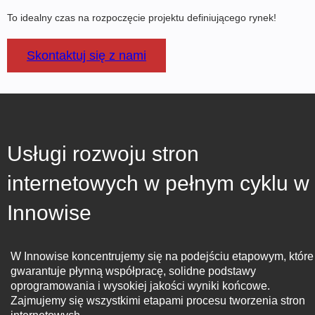
To idealny czas na rozpoczęcie projektu definiującego rynek!
Skontaktuj się z nami
Usługi rozwoju stron
internetowych w pełnym cyklu w
Opieka zdrowotna
Innowise
W Innowise koncentrujemy się na podejściu etapowym, które
gwarantuje płynną współpracę, solidne podstawy
oprogramowania i wysokiej jakości wyniki końcowe.
Zajmujemy się wszystkimi etapami procesu tworzenia stron