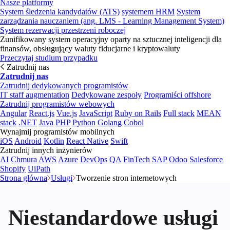
Nasze platformy
System śledzenia kandydatów (ATS)
systemem HRM
System
zarządzania nauczaniem (ang. LMS - Learning Management System)
System rezerwacji przestrzeni roboczej
Zunifikowany system operacyjny oparty na sztucznej inteligencji dla
finansów, obsługujący waluty fiducjarne i kryptowaluty
Przeczytaj studium przypadku
Zatrudnij nas
Zatrudnij nas
Zatrudnij dedykowanych programistów
IT staff augmentation
Dedykowane zespoły
Programiści offshore
Zatrudnij programistów webowych
Angular
React.js
Vue.js
JavaScript
Ruby on Rails
Full stack
MEAN
stack
.NET
Java
PHP
Python
Golang
Cobol
Wynajmij programistów mobilnych
iOS
Android
Kotlin
React Native
Swift
Zatrudnij innych inżynierów
AI
Chmura
AWS
Azure
DevOps
QA
FinTech
SAP
Odoo
Salesforce
Shopify
UiPath
Strona główna
Usługi
Tworzenie stron internetowych
Niestandardowe usługi