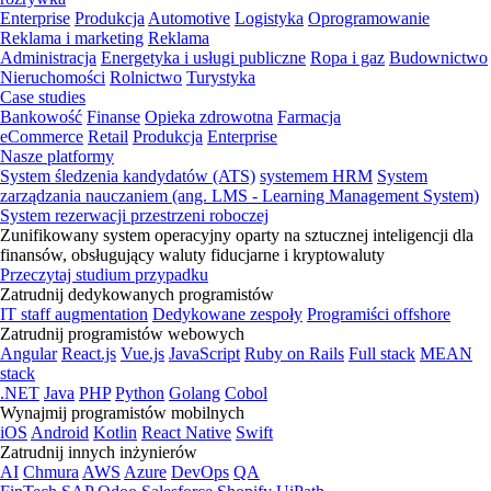
Enterprise
Produkcja
Automotive
Logistyka
Oprogramowanie
Reklama i marketing
Reklama
Administracja
Energetyka i usługi publiczne
Ropa i gaz
Budownictwo
Nieruchomości
Rolnictwo
Turystyka
Case studies
Bankowość
Finanse
Opieka zdrowotna
Farmacja
eCommerce
Retail
Produkcja
Enterprise
Nasze platformy
System śledzenia kandydatów (ATS)
systemem HRM
System
zarządzania nauczaniem (ang. LMS - Learning Management System)
System rezerwacji przestrzeni roboczej
Zunifikowany system operacyjny oparty na sztucznej inteligencji dla
finansów, obsługujący waluty fiducjarne i kryptowaluty
Przeczytaj studium przypadku
Zatrudnij dedykowanych programistów
IT staff augmentation
Dedykowane zespoły
Programiści offshore
Zatrudnij programistów webowych
Angular
React.js
Vue.js
JavaScript
Ruby on Rails
Full stack
MEAN
stack
.NET
Java
PHP
Python
Golang
Cobol
Wynajmij programistów mobilnych
iOS
Android
Kotlin
React Native
Swift
Zatrudnij innych inżynierów
AI
Chmura
AWS
Azure
DevOps
QA