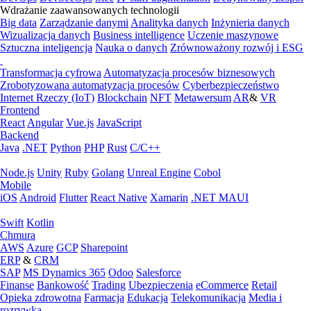
Wdrażanie zaawansowanych technologii
Big data
Zarządzanie danymi
Analityka danych
Inżynieria danych
Wizualizacja danych
Business intelligence
Uczenie maszynowe
Sztuczna inteligencja
Nauka o danych
Zrównoważony rozwój i ESG
Transformacja cyfrowa
Automatyzacja procesów biznesowych
Zrobotyzowana automatyzacja procesów
Cyberbezpieczeństwo
Internet Rzeczy (IoT)
Blockchain
NFT
Metawersum
AR
&
VR
Frontend
React
Angular
Vue.js
JavaScript
Backend
Java
.NET
Python
PHP
Rust
C/C++
Node.js
Unity
Ruby
Golang
Unreal Engine
Cobol
Mobile
iOS
Android
Flutter
React Native
Xamarin
.NET MAUI
Swift
Kotlin
Chmura
AWS
Azure
GCP
Sharepoint
ERP
&
CRM
SAP
MS Dynamics 365
Odoo
Salesforce
Finanse
Bankowość
Trading
Ubezpieczenia
eCommerce
Retail
Opieka zdrowotna
Farmacja
Edukacja
Telekomunikacja
Media i
rozrywka