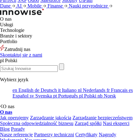
FinTech
SAP
Odoo
Salesforce
Shopify
UiPath
Dane
AI
Mobile
Finanse
Nauki przyrodnicze
O nas
Usługi
Technologie
Branże i sektory
Portfolio
Zatrudnij nas
Skontaktuj się z nami
pl
Polski
Wybierz język
en
English
de
Deutsch
it
Italiano
nl
Nederlands
fr
Français
es
Español
sv
Svenska
pt
Português
pl
Polski
nb
Norsk
O nas
O nas
Jak operujemy
Zarządzanie jakością
Zarządzanie bezpieczeństwem
Społeczna odpowiedzialność biznesu
Zarząd spółki
Nasi eksperci
Blog
Porady
Nasze referencje
Partnerzy techniczni
Certyfikaty
Nagrody