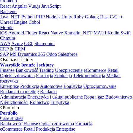
Frontend
React
Angular
Vue.js
JavaScript
Backend
Java
.NET
Python
PHP
Node.js
Unity
Ruby
Golang
Rust
C/C++
Unreal Engine
Cobol
Mobile
iOS
Android
Flutter
React Native
Xamarin
.NET MAUI
Kotlin
Swift
Chmura
AWS
Azure
GCP
Sharepoint
ERP
&
CRM
SAP
MS Dynamics 365
Odoo
Salesforce
Branże i sektory
Wszystkie branże i sektory
Finanse
Bankowość
Trading
Ubezpieczenia
eCommerce
Retail
Opieka zdrowotna
Farmacja
Edukacja
Telekomunikacja
Media i
rozrywka
Enterprise
Produkcja
Automotive
Logistyka
Oprogramowanie
Reklama i marketing
Reklama
Administracja
Energetyka i usługi publiczne
Ropa i gaz
Budownictwo
Nieruchomości
Rolnictwo
Turystyka
Portfolio
Portfolio
Case studies
Bankowość
Finanse
Opieka zdrowotna
Farmacja
eCommerce
Retail
Produkcja
Enterprise