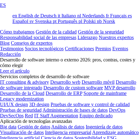
ES
en
English
de
Deutsch
it
Italiano
nl
Nederlands
fr
Français
es
Español
sv
Svenska
pt
Português
pl
Polski
nb
Norsk
Cómo trabajamos
Gestión de la calidad
Gestión de la seguridad
Responsabilidad social de las empresas
Liderazgo
Nuestros expertos
Blog
Consejos de expertos
Testimonios
Socios tecnológicos
Certificaciones
Premios
Eventos
Redacción
Desarrollo de software interno o externo 2026: pros, contras, costes y
cómo elegir
Leer el artículo
Servicios completos de desarrollo de software
IT consulting & advisory
Desarrollo web
Desarrollo móvil
Desarrollo
de software integrado
Desarrollo de custom software
MVP desarrollo
Desarrollo de la Cloud
Desarrollo de ERP
Soporte de mainframe
Legacy modernization
UI/UX design
3D design
Pruebas de software y control de calidad
Pruebas de seguridad
Administración de bases de datos
DevOps
DevSecOps
Red
IT Staff Augmentation
Equipo dedicado
Aplicación de tecnologías avanzadas
Big data
Gestión de datos
Análisis de datos
Ingeniería de datos
Visualización de datos
Inteligencia empresarial
Aprendizaje automático
Inteligencia artificial
Ciencia de datos
Sostenibilidad y ESG