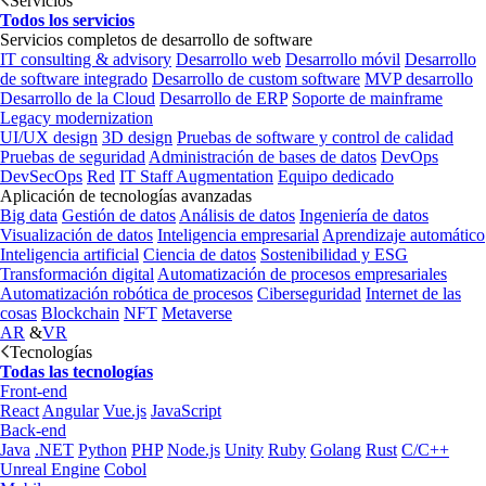
Servicios
Todos los servicios
Servicios completos de desarrollo de software
IT consulting & advisory
Desarrollo web
Desarrollo móvil
Desarrollo
de software integrado
Desarrollo de custom software
MVP desarrollo
Desarrollo de la Cloud
Desarrollo de ERP
Soporte de mainframe
Legacy modernization
UI/UX design
3D design
Pruebas de software y control de calidad
Pruebas de seguridad
Administración de bases de datos
DevOps
DevSecOps
Red
IT Staff Augmentation
Equipo dedicado
Aplicación de tecnologías avanzadas
Big data
Gestión de datos
Análisis de datos
Ingeniería de datos
Visualización de datos
Inteligencia empresarial
Aprendizaje automático
Inteligencia artificial
Ciencia de datos
Sostenibilidad y ESG
Transformación digital
Automatización de procesos empresariales
Automatización robótica de procesos
Ciberseguridad
Internet de las
cosas
Blockchain
NFT
Metaverse
AR
&
VR
Tecnologías
Todas las tecnologías
Front-end
React
Angular
Vue.js
JavaScript
Back-end
Java
.NET
Python
PHP
Node.js
Unity
Ruby
Golang
Rust
C/C++
Unreal Engine
Cobol