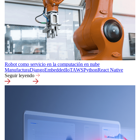
Robot como servicio en la computación en nube
Manufactura
Django
Embedded
IoT
AWS
Python
React Native
Seguir leyendo