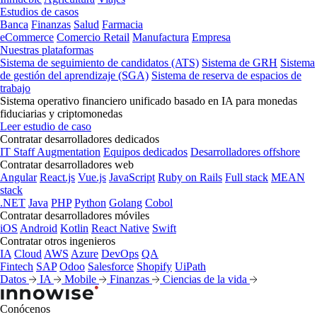
Estudios de casos
Banca
Finanzas
Salud
Farmacia
eCommerce
Comercio Retail
Manufactura
Empresa
Nuestras plataformas
Sistema de seguimiento de candidatos (ATS)
Sistema de GRH
Sistema
de gestión del aprendizaje (SGA)
Sistema de reserva de espacios de
trabajo
Sistema operativo financiero unificado basado en IA para monedas
fiduciarias y criptomonedas
Leer estudio de caso
Contratar desarrolladores dedicados
IT Staff Augmentation
Equipos dedicados
Desarrolladores offshore
Contratar desarrolladores web
Angular
React.js
Vue.js
JavaScript
Ruby on Rails
Full stack
MEAN
stack
.NET
Java
PHP
Python
Golang
Cobol
Contratar desarrolladores móviles
iOS
Android
Kotlin
React Native
Swift
Contratar otros ingenieros
IA
Cloud
AWS
Azure
DevOps
QA
Fintech
SAP
Odoo
Salesforce
Shopify
UiPath
Datos
IA
Mobile
Finanzas
Ciencias de la vida
Conócenos