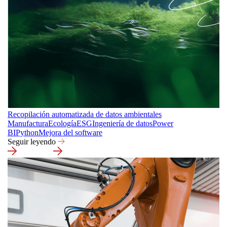
Recopilación automatizada de datos ambientales
Manufactura
Ecología
ESG
Ingeniería de datos
Power
BI
Python
Mejora del software
Seguir leyendo