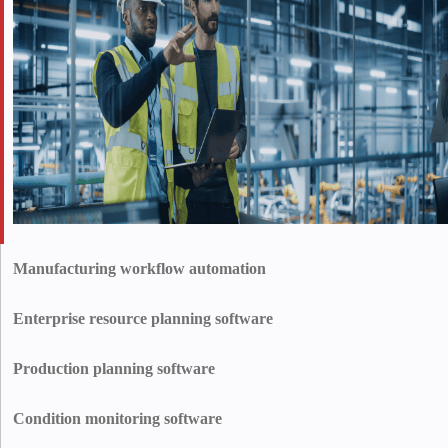
Manufacturing workflow automation
Mediante la automatización de los flujos de trabajo operativos, nuestro
equipo de experimentados experimentado proporciona a los clientes
Enterprise resource planning software
herramientas digitales que rastrean las averías, analizan sus causas y
Con el desarrollo de software ERP personalizado, las empresas actividades
garantizan reparaciones inmediatas.
operativas diarias y consolidan la planificación de recursos, inventario,
Production planning software
ventas, marketing, distribución finanzas, contabilidad, etc.
Ayudamos a las empresas manufactureras a sacar el máximo partido de
una planificación precisa y planificación precisa y puntual. Nuestros
Condition monitoring software
ingenieros dominan el software de programación de la producción que
Desarrollamos software de supervisión avanzado que controla la