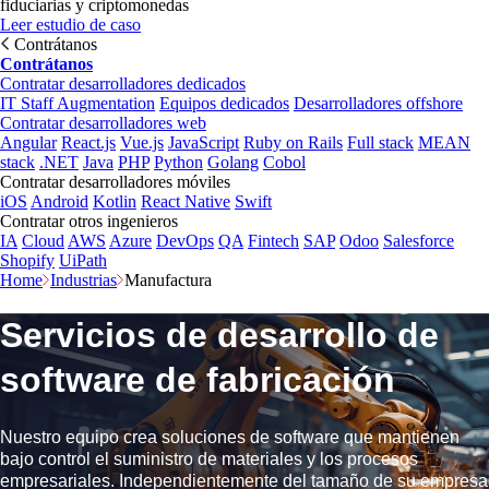
fiduciarias y criptomonedas
Leer estudio de caso
Contrátanos
Contrátanos
Contratar desarrolladores dedicados
IT Staff Augmentation
Equipos dedicados
Desarrolladores offshore
Contratar desarrolladores web
Angular
React.js
Vue.js
JavaScript
Ruby on Rails
Full stack
MEAN
stack
.NET
Java
PHP
Python
Golang
Cobol
Contratar desarrolladores móviles
iOS
Android
Kotlin
React Native
Swift
Contratar otros ingenieros
IA
Cloud
AWS
Azure
DevOps
QA
Fintech
SAP
Odoo
Salesforce
Shopify
UiPath
Home
Industrias
Manufactura
Servicios de desarrollo de
software de fabricación
Nuestro equipo crea soluciones de software que mantienen
bajo control el suministro de materiales y los procesos
empresariales. Independientemente del tamaño de su empresa