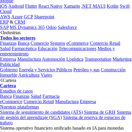
Mobile
iOS
Android
Flutter
React Native
Xamarin
.NET MAUI
Kotlin
Swift
Cloud
AWS
Azure
GCP
Sharepoint
ERP
&
CRM
SAP
MS Dynamics 365
Odoo
Salesforce
Industrias
Todos los sectores
Finanzas
Banca
Comercio
Seguros
eCommerce
Comercio Retail
Salud
Farmacéutica
Educación
Telecomunicaciones
Medios y
entretenimiento
Empresa
Manufactura
Automoción
Logística
Transportation
Marketing
Publicidad
Gobierno
Energía y Servicios Públicos
Petróleo y gas
Construcción
Inmueble
Agricultura
Viajes
Cartera
Cartera
Estudios de casos
Banca
Finanzas
Salud
Farmacia
eCommerce
Comercio Retail
Manufactura
Empresa
Nuestras plataformas
Sistema de seguimiento de candidatos (ATS)
Sistema de GRH
Sistema
de gestión del aprendizaje (SGA)
Sistema de reserva de espacios de
trabajo
Sistema operativo financiero unificado basado en IA para monedas