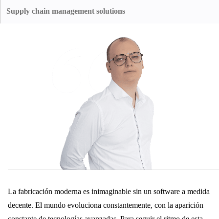
significativa de la eficiencia operativa. mejora de la eficiencia operativa.
operativo de una máquina, permitiendo una acción rápida ante cualquier
Supply chain management solutions
irregularidad. de una máquina, lo que permite actuar rápidamente ante
Al integrar todas las facetas de la cadena de suministro, la solución
cualquier irregularidad. Prolonga la vida útil de la máquina y suaviza las
garantiza la cadena de suministro, la solución garantiza un
operaciones de fabricación.
aprovisionamiento sin fisuras, la supervisión del inventario y la
distribución de la cadena de suministro.
La fabricación moderna es inimaginable sin un software a medida
decente. El mundo evoluciona constantemente, con la aparición
constante de tecnologías avanzadas. Para seguir el ritmo de esta