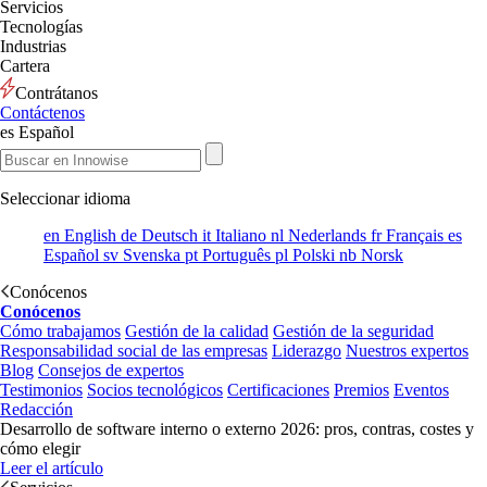
Servicios
Tecnologías
Industrias
Cartera
Contrátanos
Contáctenos
es
Español
Seleccionar idioma
en
English
de
Deutsch
it
Italiano
nl
Nederlands
fr
Français
es
Español
sv
Svenska
pt
Português
pl
Polski
nb
Norsk
Conócenos
Conócenos
Cómo trabajamos
Gestión de la calidad
Gestión de la seguridad
Responsabilidad social de las empresas
Liderazgo
Nuestros expertos
Blog
Consejos de expertos
Testimonios
Socios tecnológicos
Certificaciones
Premios
Eventos
Redacción
Desarrollo de software interno o externo 2026: pros, contras, costes y
cómo elegir
Leer el artículo