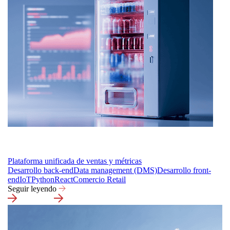
Plataforma unificada de ventas y métricas
Desarrollo back-end
Data management (DMS)
Desarrollo front-
end
IoT
Python
React
Comercio Retail
Seguir leyendo