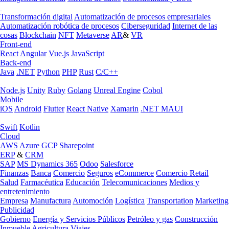
Transformación digital
Automatización de procesos empresariales
Automatización robótica de procesos
Ciberseguridad
Internet de las
cosas
Blockchain
NFT
Metaverse
AR
&
VR
Front-end
React
Angular
Vue.js
JavaScript
Back-end
Java
.NET
Python
PHP
Rust
C/C++
Node.js
Unity
Ruby
Golang
Unreal Engine
Cobol
Mobile
iOS
Android
Flutter
React Native
Xamarin
.NET MAUI
Swift
Kotlin
Cloud
AWS
Azure
GCP
Sharepoint
ERP
&
CRM
SAP
MS Dynamics 365
Odoo
Salesforce
Finanzas
Banca
Comercio
Seguros
eCommerce
Comercio Retail
Salud
Farmacéutica
Educación
Telecomunicaciones
Medios y
entretenimiento
Empresa
Manufactura
Automoción
Logística
Transportation
Marketing
Publicidad
Gobierno
Energía y Servicios Públicos
Petróleo y gas
Construcción
Inmueble
Agricultura
Viajes