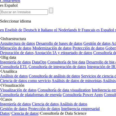
Contáctenos
es
Español
Seleccionar idioma
en
English
de
Deutsch
it
Italiano
nl
Nederlands
fr
Français
es
Español
Infraestructura
Arquitectura de datos
Desarrollo de bases de datos
Gestión de datos
Ad
Migración de datos
Modernización de datos
Protección de datos
Gober
Depuración de datos
Anotación IA y etiquetado de datos
Consultoría d
Big data
Ingeniería de datos
DataOps
Consultoría de big data
Desarrollo de big 
Consultoría ETL
Consultoría de integración de datos
Integración de IR
Analítica
Análisis de datos
Consultoría de análisis de datos
Servicios de ciencia 
Ciencia de datos como servicio
Análisis de datos de minoristas
Análisis
Visualización
Visualización de datos
Consultoría de data visualization
Inteligencia em
Consultoría de plataformas de energía
Consultoría Power Apps
Consul
Casos
Ingeniería de datos
Ciencia de datos
Análisis de datos
Gestión de datos
Protección de datos
Inteligencia empresarial
Datos
Ciencia de datos
Consultoría de Data Science