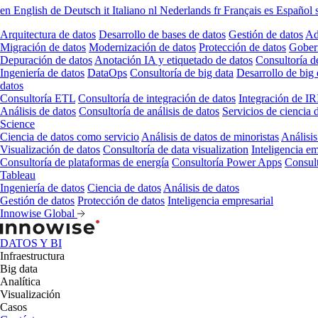
en
English
de
Deutsch
it
Italiano
nl
Nederlands
fr
Français
es
Español
Arquitectura de datos
Desarrollo de bases de datos
Gestión de datos
Ad
Migración de datos
Modernización de datos
Protección de datos
Gober
Depuración de datos
Anotación IA y etiquetado de datos
Consultoría d
Ingeniería de datos
DataOps
Consultoría de big data
Desarrollo de big 
datos
Consultoría ETL
Consultoría de integración de datos
Integración de IR
Análisis de datos
Consultoría de análisis de datos
Servicios de ciencia 
Science
Ciencia de datos como servicio
Análisis de datos de minoristas
Análisis
Visualización de datos
Consultoría de data visualization
Inteligencia em
Consultoría de plataformas de energía
Consultoría Power Apps
Consul
Tableau
Ingeniería de datos
Ciencia de datos
Análisis de datos
Gestión de datos
Protección de datos
Inteligencia empresarial
Innowise Global
DATOS Y BI
Infraestructura
Big data
Analítica
Visualización
Casos