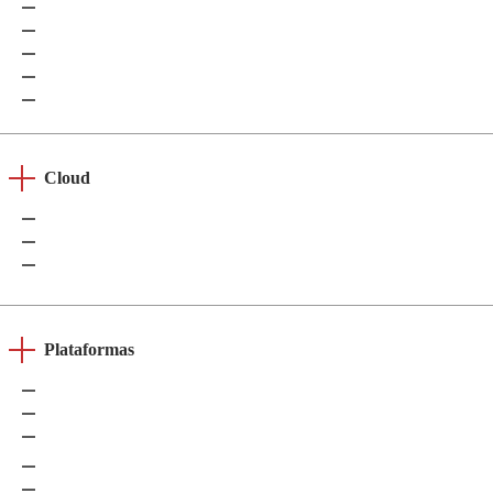
Hive
Apache HBase
NiFi
MongoDB
CouchDB
Cloud
AWS (Amazon Web Services)
Microsoft Azure
Google Cloud Platform (GCP)
Plataformas
Salesforce
Sharepoint
Power BI
SAP S/4HANA
Microsoft Dynamics 365