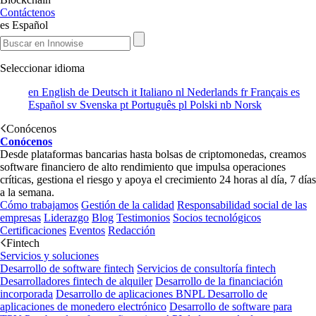
Contáctenos
es
Español
Seleccionar idioma
en
English
de
Deutsch
it
Italiano
nl
Nederlands
fr
Français
es
Español
sv
Svenska
pt
Português
pl
Polski
nb
Norsk
Conócenos
Conócenos
Desde plataformas bancarias hasta bolsas de criptomonedas, creamos
software financiero de alto rendimiento que impulsa operaciones
críticas, gestiona el riesgo y apoya el crecimiento 24 horas al día, 7 días
a la semana.
Cómo trabajamos
Gestión de la calidad
Responsabilidad social de las
empresas
Liderazgo
Blog
Testimonios
Socios tecnológicos
Certificaciones
Eventos
Redacción
Fintech
Servicios y soluciones
Desarrollo de software fintech
Servicios de consultoría fintech
Desarrolladores fintech de alquiler
Desarrollo de la financiación
incorporada
Desarrollo de aplicaciones BNPL
Desarrollo de
aplicaciones de monedero electrónico
Desarrollo de software para