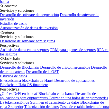
banca
Comercio
Servicios y soluciones
Desarrollo de software de negociación
Desarrollo de software de
inversión
Estudios de casos
Automatización de datos de inversión
Seguros
Servicios y soluciones
Desarrollo de software para seguros
Perspectivas
Análisis de datos en los seguros
CRM para agentes de seguros
RPA en
los seguros
Blockchain
Servicios y soluciones
Desarrollo de Blockchain
Desarrollo de criptointercambios
Desarrollo
de criptocarteras
Desarrollo de la OST
Estudios de casos
El ecosistema blockchain de Haust
Desarrollo de aplicaciones
Blockchain
Haia OS financiero
Perspectivas
¿Qué es DeFi en banca?
Blockchain en la banca
Desarrollo de
aplicaciones para criptocarteras
Cotizar en una bolsa de criptomonedas
La tokenización de Sprint en el tratamiento de datos
Blockchains de
capa 2 superior
Tokenización de datos
Coste de establecimiento de una