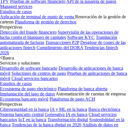
TPV
Pruebas de software financiero
API de la pasarela de pagos
Managed services
Estudios de casos
Aplicación de terminal de punto de venta
Renovación de la gestión de
carteras
Plataforma de gestión de derechos
Perspectivas
Detección del fraude financiero
Supervisión de las operaciones de
lucha contra el blanqueo de capitales
Software KYC
Tramitación
automatizada de facturas
Transacciones P2P
Desglose de costes de las
aplicaciones fintech
Cumplimiento del DORA
Tendencias fintech
2026
Banca
Servicios y soluciones
Desarrollo de software bancario
Desarrollo de aplicaciones de banca
móvil
Soluciones de centros de pago
Pruebas de aplicaciones de banca
móvil
Cloud servicios bancarios
Estudios de casos
Ecosistema de pago electrónico
Plataforma de banca abierta
Implantación del lago de datos
Automatización de cuentas de empresa
Ecosistema bancario móvil
Plataforma de pago ACH
Perspectivas
Ciberseguridad en la banca
IA y ML en la banca
Banca electrónica
Sistema bancario central
Generativa IA en banca
Cloud servicios
bancarios
IoT en la banca
Transformación digital
Sostenibilidad en la
banca
Tendencias de la banca digital en 2026
Análisis de datos en