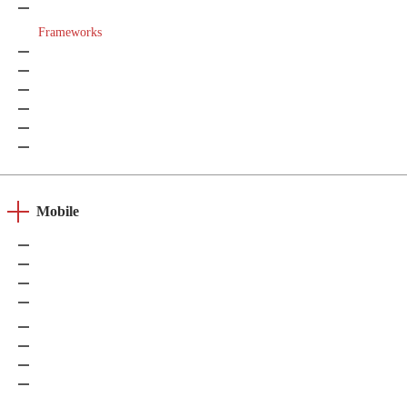
JavaScript (JS)
Frameworks
Angular
React
Meteor
Vue.js
Next.js
Ember.js
Mobile
iOS
Android
Xamarin
Cordova
Aplicaciones web progresivas (PWA)
React Native
Flutter
Ionic