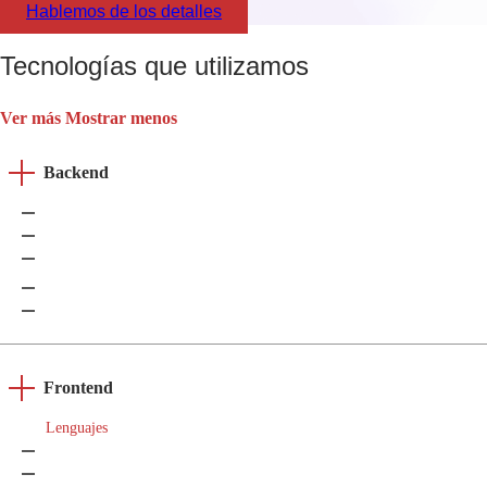
Hablemos de los detalles
Tecnologías que utilizamos
Ver más
Mostrar menos
Backend
Microsoft .NET
Java
Python
Node.js
PHP
Frontend
Lenguajes
HTML5
CSS