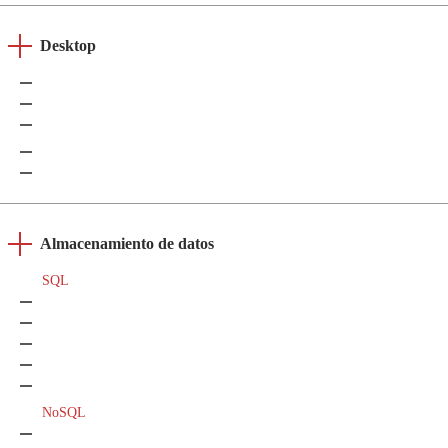
Desktop
C++
Microsoft WPF
Obj-C
Swift
Electron
Almacenamiento de datos
SQL
SQL
Microsoft SQL Server
MySQL
Oracle
PostgreSQL
NoSQL
Apache Cassandra