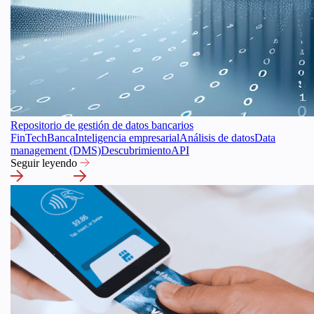
Repositorio de gestión de datos bancarios
FinTech
Banca
Inteligencia empresarial
Análisis de datos
Data
management (DMS)
Descubrimiento
API
Seguir leyendo