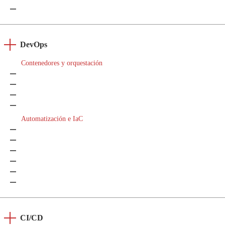
Odoo
DevOps
Contenedores y orquestación
Docker
Kubernetes
OpenShift
Mesos
Automatización e IaC
Ansible
Puppet
Chef
SaltStack
Terraform
Packer
CI/CD