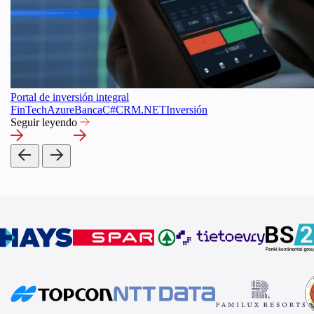
Portal de inversión integral
FinTech
Azure
Banca
C#
CRM
.NET
Inversión
Seguir leyendo