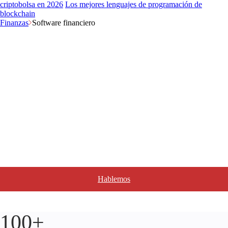
criptobolsa en 2026
Los mejores lenguajes de programación de
blockchain
Finanzas
Software financiero
Empresa de desarrollo de
software financiero
Las finanzas se mueven rápido. Su software también debería hacerlo.
Aplicaciones financieras, plataformas de negociación, herramientas de
inversión. Sea lo que sea lo que necesite, nuestros desarrolladores de
software financiero lo crean de forma inteligente y segura. Nada de
palabrería, solo software sólido como una roca para mantenerle en
cabeza.
Hablemos
100+