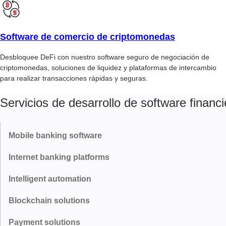
Software de comercio de criptomonedas
Desbloquee DeFi con nuestro software seguro de negociación de
criptomonedas, soluciones de liquidez y plataformas de intercambio
para realizar transacciones rápidas y seguras.
Servicios de desarrollo de software financi
Mobile banking software
Rápidas, seguras y pensadas para los usuarios de hoy. Desde
Internet banking platforms
pagos instantáneos hasta información basada en inteligencia
artificial, creamos aplicaciones de banca móvil que ofrecen a los
Construimos plataformas en línea de alta velocidad con gestión de
Intelligent automation
usuarios un acceso rápido y sencillo a los servicios bancarios.
cuentas sencilla, transferencias en tiempo real y una sólida
protección contra el fraude, perfectas tanto para banca personal
Desde la automatización de flujos de trabajo hasta la detección de
Blockchain solutions
Más información
como empresarial.
riesgos antes de que se produzcan, nuestras soluciones
inteligentes mantienen sus operaciones rápidas, eficientes y
Ofrecemos soluciones que generan confianza y mantienen las
Payment solutions