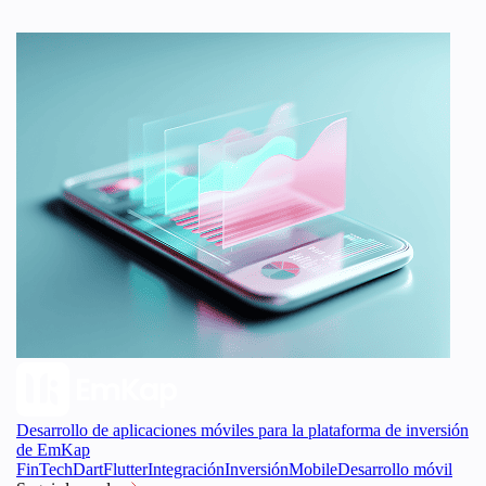
más rápidamente.
datos. Nuestras soluciones avanzadas ayudan a las aseguradoras a
acelerar la emisión de pólizas, reducir el tiempo de elaboración de
presupuestos y mejorar la precisión.
Desarrollo de aplicaciones móviles para la plataforma de inversión
de EmKap
FinTech
Dart
Flutter
Integración
Inversión
Mobile
Desarrollo móvil