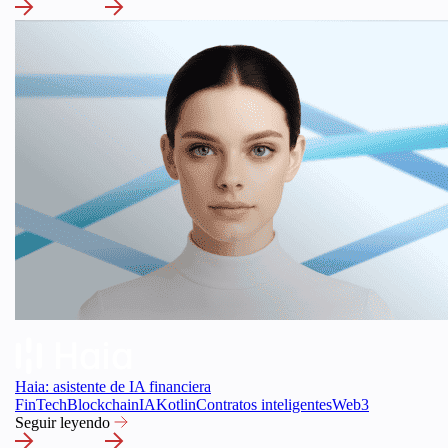
Haia: asistente de IA financiera
FinTech
Blockchain
IA
Kotlin
Contratos inteligentes
Web3
Seguir leyendo