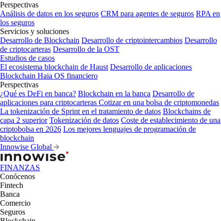
Perspectivas
Análisis de datos en los seguros
CRM para agentes de seguros
RPA en
los seguros
Servicios y soluciones
Desarrollo de Blockchain
Desarrollo de criptointercambios
Desarrollo
de criptocarteras
Desarrollo de la OST
Estudios de casos
El ecosistema blockchain de Haust
Desarrollo de aplicaciones
Blockchain
Haia OS financiero
Perspectivas
¿Qué es DeFi en banca?
Blockchain en la banca
Desarrollo de
aplicaciones para criptocarteras
Cotizar en una bolsa de criptomonedas
La tokenización de Sprint en el tratamiento de datos
Blockchains de
capa 2 superior
Tokenización de datos
Coste de establecimiento de una
criptobolsa en 2026
Los mejores lenguajes de programación de
blockchain
Innowise Global
FINANZAS
Conócenos
Fintech
Banca
Comercio
Seguros
Blockchain