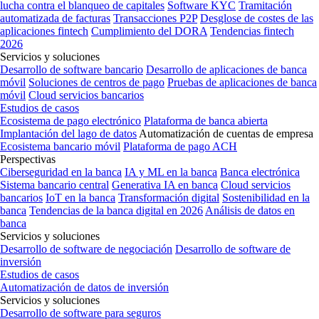
lucha contra el blanqueo de capitales
Software KYC
Tramitación
automatizada de facturas
Transacciones P2P
Desglose de costes de las
aplicaciones fintech
Cumplimiento del DORA
Tendencias fintech
2026
Servicios y soluciones
Desarrollo de software bancario
Desarrollo de aplicaciones de banca
móvil
Soluciones de centros de pago
Pruebas de aplicaciones de banca
móvil
Cloud servicios bancarios
Estudios de casos
Ecosistema de pago electrónico
Plataforma de banca abierta
Implantación del lago de datos
Automatización de cuentas de empresa
Ecosistema bancario móvil
Plataforma de pago ACH
Perspectivas
Ciberseguridad en la banca
IA y ML en la banca
Banca electrónica
Sistema bancario central
Generativa IA en banca
Cloud servicios
bancarios
IoT en la banca
Transformación digital
Sostenibilidad en la
banca
Tendencias de la banca digital en 2026
Análisis de datos en
banca
Servicios y soluciones
Desarrollo de software de negociación
Desarrollo de software de
inversión
Estudios de casos
Automatización de datos de inversión
Servicios y soluciones
Desarrollo de software para seguros