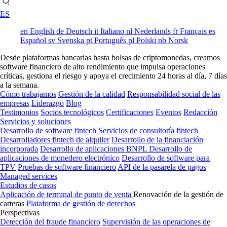
ES
en
English
de
Deutsch
it
Italiano
nl
Nederlands
fr
Français
es
Español
sv
Svenska
pt
Português
pl
Polski
nb
Norsk
Desde plataformas bancarias hasta bolsas de criptomonedas, creamos
software financiero de alto rendimiento que impulsa operaciones
críticas, gestiona el riesgo y apoya el crecimiento 24 horas al día, 7 días
a la semana.
Cómo trabajamos
Gestión de la calidad
Responsabilidad social de las
empresas
Liderazgo
Blog
Testimonios
Socios tecnológicos
Certificaciones
Eventos
Redacción
Servicios y soluciones
Desarrollo de software fintech
Servicios de consultoría fintech
Desarrolladores fintech de alquiler
Desarrollo de la financiación
incorporada
Desarrollo de aplicaciones BNPL
Desarrollo de
aplicaciones de monedero electrónico
Desarrollo de software para
TPV
Pruebas de software financiero
API de la pasarela de pagos
Managed services
Estudios de casos
Aplicación de terminal de punto de venta
Renovación de la gestión de
carteras
Plataforma de gestión de derechos
Perspectivas
Detección del fraude financiero
Supervisión de las operaciones de