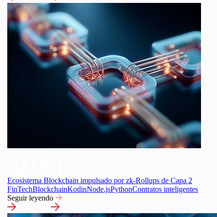
Ecosistema Blockchain impulsado por zk-Rollups de Capa 2
FinTech
Blockchain
Kotlin
Node.js
Python
Contratos inteligentes
Seguir leyendo