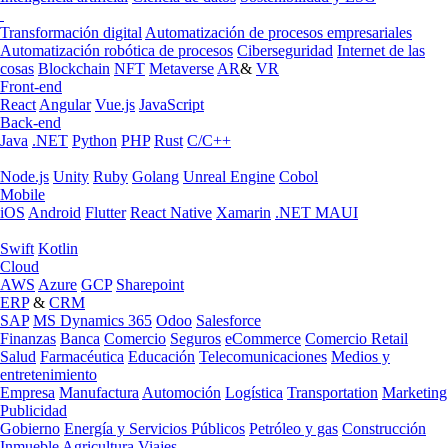
Transformación digital
Automatización de procesos empresariales
Automatización robótica de procesos
Ciberseguridad
Internet de las
cosas
Blockchain
NFT
Metaverse
AR
&
VR
Front-end
React
Angular
Vue.js
JavaScript
Back-end
Java
.NET
Python
PHP
Rust
C/C++
Node.js
Unity
Ruby
Golang
Unreal Engine
Cobol
Mobile
iOS
Android
Flutter
React Native
Xamarin
.NET MAUI
Swift
Kotlin
Cloud
AWS
Azure
GCP
Sharepoint
ERP
&
CRM
SAP
MS Dynamics 365
Odoo
Salesforce
Finanzas
Banca
Comercio
Seguros
eCommerce
Comercio Retail
Salud
Farmacéutica
Educación
Telecomunicaciones
Medios y
entretenimiento
Empresa
Manufactura
Automoción
Logística
Transportation
Marketing
Publicidad
Gobierno
Energía y Servicios Públicos
Petróleo y gas
Construcción
Inmueble
Agricultura
Viajes