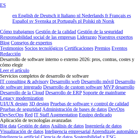
ES
en
English
de
Deutsch
it
Italiano
nl
Nederlands
fr
Français
es
Español
sv
Svenska
pt
Português
pl
Polski
nb
Norsk
Cómo trabajamos
Gestión de la calidad
Gestión de la seguridad
Responsabilidad social de las empresas
Liderazgo
Nuestros expertos
Blog
Consejos de expertos
Testimonios
Socios tecnológicos
Certificaciones
Premios
Eventos
Redacción
Desarrollo de software interno o externo 2026: pros, contras, costes y
cómo elegir
Leer el artículo
Servicios completos de desarrollo de software
IT consulting & advisory
Desarrollo web
Desarrollo móvil
Desarrollo
de software integrado
Desarrollo de custom software
MVP desarrollo
Desarrollo de la Cloud
Desarrollo de ERP
Soporte de mainframe
Legacy modernization
UI/UX design
3D design
Pruebas de software y control de calidad
Pruebas de seguridad
Administración de bases de datos
DevOps
DevSecOps
Red
IT Staff Augmentation
Equipo dedicado
Aplicación de tecnologías avanzadas
Big data
Gestión de datos
Análisis de datos
Ingeniería de datos
Visualización de datos
Inteligencia empresarial
Aprendizaje automático
Inteligencia artificial
Ciencia de datos
Sostenibilidad y ESG