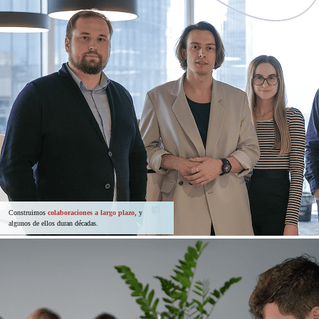
Construimos
colaboraciones a largo plazo
, y
algunos de ellos duran décadas.