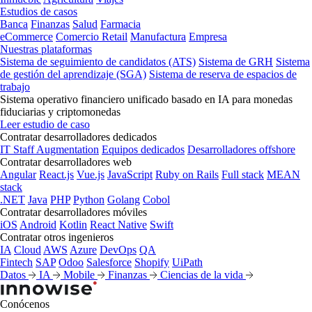
Estudios de casos
Banca
Finanzas
Salud
Farmacia
eCommerce
Comercio Retail
Manufactura
Empresa
Nuestras plataformas
Sistema de seguimiento de candidatos (ATS)
Sistema de GRH
Sistema
de gestión del aprendizaje (SGA)
Sistema de reserva de espacios de
trabajo
Sistema operativo financiero unificado basado en IA para monedas
fiduciarias y criptomonedas
Leer estudio de caso
Contratar desarrolladores dedicados
IT Staff Augmentation
Equipos dedicados
Desarrolladores offshore
Contratar desarrolladores web
Angular
React.js
Vue.js
JavaScript
Ruby on Rails
Full stack
MEAN
stack
.NET
Java
PHP
Python
Golang
Cobol
Contratar desarrolladores móviles
iOS
Android
Kotlin
React Native
Swift
Contratar otros ingenieros
IA
Cloud
AWS
Azure
DevOps
QA
Fintech
SAP
Odoo
Salesforce
Shopify
UiPath
Datos
IA
Mobile
Finanzas
Ciencias de la vida
Conócenos