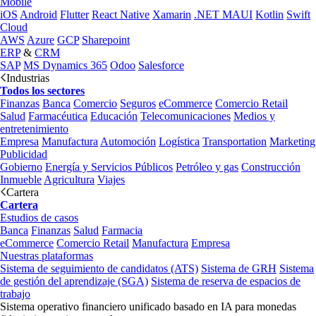
Mobile
iOS
Android
Flutter
React Native
Xamarin
.NET MAUI
Kotlin
Swift
Cloud
AWS
Azure
GCP
Sharepoint
ERP
&
CRM
SAP
MS Dynamics 365
Odoo
Salesforce
Industrias
Todos los sectores
Finanzas
Banca
Comercio
Seguros
eCommerce
Comercio Retail
Salud
Farmacéutica
Educación
Telecomunicaciones
Medios y
entretenimiento
Empresa
Manufactura
Automoción
Logística
Transportation
Marketing
Publicidad
Gobierno
Energía y Servicios Públicos
Petróleo y gas
Construcción
Inmueble
Agricultura
Viajes
Cartera
Cartera
Estudios de casos
Banca
Finanzas
Salud
Farmacia
eCommerce
Comercio Retail
Manufactura
Empresa
Nuestras plataformas
Sistema de seguimiento de candidatos (ATS)
Sistema de GRH
Sistema
de gestión del aprendizaje (SGA)
Sistema de reserva de espacios de
trabajo
Sistema operativo financiero unificado basado en IA para monedas