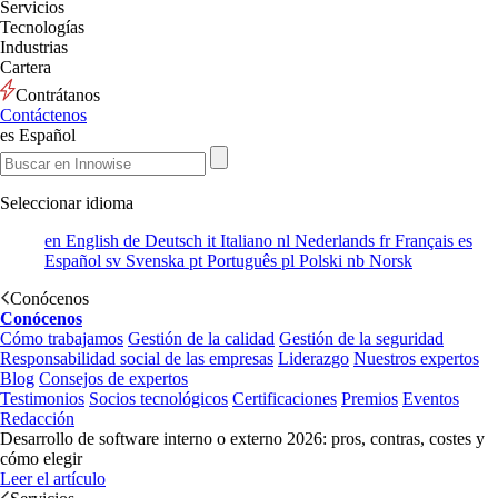
Servicios
Tecnologías
Industrias
Cartera
Contrátanos
Contáctenos
es
Español
Seleccionar idioma
en
English
de
Deutsch
it
Italiano
nl
Nederlands
fr
Français
es
Español
sv
Svenska
pt
Português
pl
Polski
nb
Norsk
Conócenos
Conócenos
Cómo trabajamos
Gestión de la calidad
Gestión de la seguridad
Responsabilidad social de las empresas
Liderazgo
Nuestros expertos
Blog
Consejos de expertos
Testimonios
Socios tecnológicos
Certificaciones
Premios
Eventos
Redacción
Desarrollo de software interno o externo 2026: pros, contras, costes y
cómo elegir
Leer el artículo