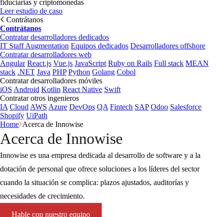
fiduciarias y criptomonedas
Leer estudio de caso
Contrátanos
Contrátanos
Contratar desarrolladores dedicados
IT Staff Augmentation
Equipos dedicados
Desarrolladores offshore
Contratar desarrolladores web
Angular
React.js
Vue.js
JavaScript
Ruby on Rails
Full stack
MEAN
stack
.NET
Java
PHP
Python
Golang
Cobol
Contratar desarrolladores móviles
iOS
Android
Kotlin
React Native
Swift
Contratar otros ingenieros
IA
Cloud
AWS
Azure
DevOps
QA
Fintech
SAP
Odoo
Salesforce
Shopify
UiPath
Home
Acerca de Innowise
Acerca de Innowise
Innowise es una empresa dedicada al desarrollo de software y a la
dotación de personal que ofrece soluciones a los líderes del sector
cuando la situación se complica: plazos ajustados, auditorías y
necesidades de crecimiento.
Hable con nuestro equipo