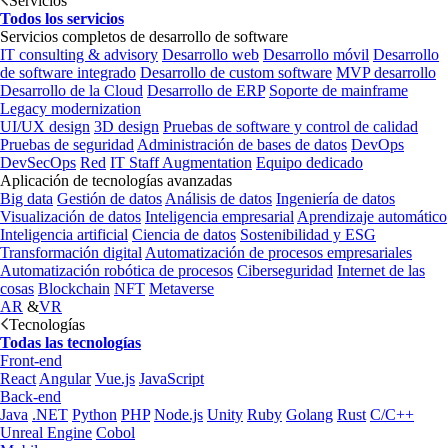
Servicios
Todos los servicios
Servicios completos de desarrollo de software
IT consulting & advisory
Desarrollo web
Desarrollo móvil
Desarrollo
de software integrado
Desarrollo de custom software
MVP desarrollo
Desarrollo de la Cloud
Desarrollo de ERP
Soporte de mainframe
Legacy modernization
UI/UX design
3D design
Pruebas de software y control de calidad
Pruebas de seguridad
Administración de bases de datos
DevOps
DevSecOps
Red
IT Staff Augmentation
Equipo dedicado
Aplicación de tecnologías avanzadas
Big data
Gestión de datos
Análisis de datos
Ingeniería de datos
Visualización de datos
Inteligencia empresarial
Aprendizaje automático
Inteligencia artificial
Ciencia de datos
Sostenibilidad y ESG
Transformación digital
Automatización de procesos empresariales
Automatización robótica de procesos
Ciberseguridad
Internet de las
cosas
Blockchain
NFT
Metaverse
AR
&
VR
Tecnologías
Todas las tecnologías
Front-end
React
Angular
Vue.js
JavaScript
Back-end
Java
.NET
Python
PHP
Node.js
Unity
Ruby
Golang
Rust
C/C++
Unreal Engine
Cobol