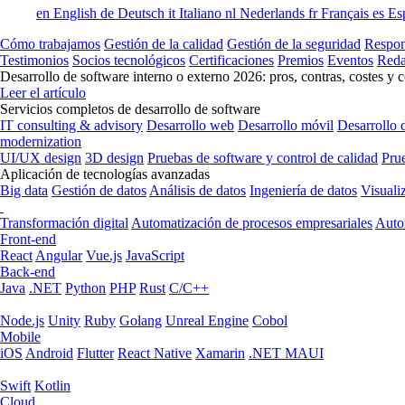
en
English
de
Deutsch
it
Italiano
nl
Nederlands
fr
Français
es
Es
Cómo trabajamos
Gestión de la calidad
Gestión de la seguridad
Respon
Testimonios
Socios tecnológicos
Certificaciones
Premios
Eventos
Reda
Desarrollo de software interno o externo 2026: pros, contras, costes y 
Leer el artículo
Servicios completos de desarrollo de software
IT consulting & advisory
Desarrollo web
Desarrollo móvil
Desarrollo 
modernization
UI/UX design
3D design
Pruebas de software y control de calidad
Pru
Aplicación de tecnologías avanzadas
Big data
Gestión de datos
Análisis de datos
Ingeniería de datos
Visuali
Transformación digital
Automatización de procesos empresariales
Auto
Front-end
React
Angular
Vue.js
JavaScript
Back-end
Java
.NET
Python
PHP
Rust
C/C++
Node.js
Unity
Ruby
Golang
Unreal Engine
Cobol
Mobile
iOS
Android
Flutter
React Native
Xamarin
.NET MAUI
Swift
Kotlin
Cloud