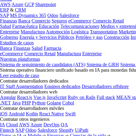
AWS
Azure
GCP
Sharepoint
ERP
&
CRM
SAP
MS Dynamics 365
Odoo
Salesforce
Finanzas
Banca
Comercio
Seguros
eCommerce
Comercio Retail
Salud
Farmacéutica
Educación
Telecomunicaciones
Medios y entreten
Enterprise
Manufactura
Automoción
Logística
Transportation
Marketi
Gobierno
Energía y Servicios Públicos
Petróleo y gas
Construcción
In
Estudios de casos
Banca
Finanzas
Salud
Farmacia
eCommerce
Comercio Retail
Manufactura
Enterprise
Nuestras plataformas
Sistema de seguimiento de candidatos (ATS)
Sistema de GRH
Sistema
Sistema operativo financiero unificado basado en IA para monedas fidu
Leer estudio de caso
Contratar desarrolladores dedicados
IT Staff Augmentation
Equipos dedicados
Desarrolladores offshore
Contratar desarrolladores web
Angular
React.js
Vue.js
JavaScript
Ruby on Rails
Full stack
MEAN st
.NET
Java
PHP
Python
Golang
Cobol
Contratar desarrolladores móviles
iOS
Android
Kotlin
React Native
Swift
Contratar otros ingenieros
IA
Cloud
AWS
Azure
DevOps
QA
Fintech
SAP
Odoo
Salesforce
Shopify
UiPath
Datos
IA
Mobile
Finanzas
Ciencias de la vida