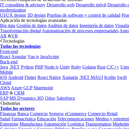
IT consulting & advisory
Desarrollo web
Desarrollo móvil
Desarrollo 
modernization
UI/UX design
3D design
Pruebas de software y control de calidad
Pru
Aplicación de tecnologías avanzadas
Big data
Gestión de datos
Análisis de datos
Ingeniería de datos
Visuali
Transformación digital
Automatización de procesos empresariales
Auto
AR
&
VR
Tecnologías
Todas las tecnologías
Front-end
React
Angular
Vue.js
JavaScript
Back-end
Java
.NET
Python
PHP
Node.js
Unity
Ruby
Golang
Rust
C/C++
Unre
Mobile
iOS
Android
Flutter
React Native
Xamarin
.NET MAUI
Kotlin
Swift
Cloud
AWS
Azure
GCP
Sharepoint
ERP
&
CRM
SAP
MS Dynamics 365
Odoo
Salesforce
Industrias
Todos los sectores
Finanzas
Banca
Comercio
Seguros
eCommerce
Comercio Retail
Salud
Farmacéutica
Educación
Telecomunicaciones
Medios y entreten
Enterprise
Manufactura
Automoción
Logística
Transportation
Marketi