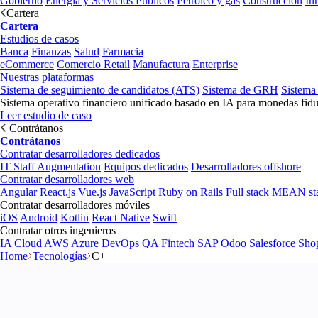
Gobierno
Energía y Servicios Públicos
Petróleo y gas
Construcción
In
Cartera
Cartera
Estudios de casos
Banca
Finanzas
Salud
Farmacia
eCommerce
Comercio Retail
Manufactura
Enterprise
Nuestras plataformas
Sistema de seguimiento de candidatos (ATS)
Sistema de GRH
Sistema
Sistema operativo financiero unificado basado en IA para monedas fidu
Leer estudio de caso
Contrátanos
Contrátanos
Contratar desarrolladores dedicados
IT Staff Augmentation
Equipos dedicados
Desarrolladores offshore
Contratar desarrolladores web
Angular
React.js
Vue.js
JavaScript
Ruby on Rails
Full stack
MEAN st
Contratar desarrolladores móviles
iOS
Android
Kotlin
React Native
Swift
Contratar otros ingenieros
IA
Cloud
AWS
Azure
DevOps
QA
Fintech
SAP
Odoo
Salesforce
Sho
Home
Tecnologías
C++