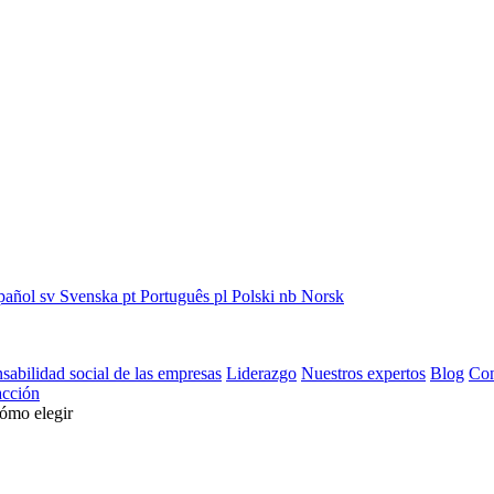
pañol
sv
Svenska
pt
Português
pl
Polski
nb
Norsk
sabilidad social de las empresas
Liderazgo
Nuestros expertos
Blog
Con
cción
cómo elegir