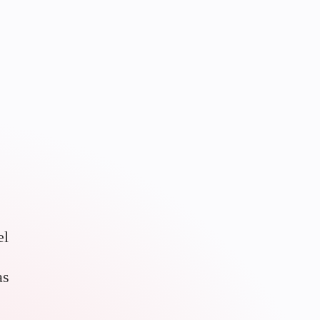
el
as