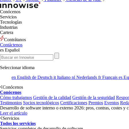
Conócenos
Servicios
Tecnologías
Industrias
Cartera
Contrátanos
Contáctenos
es
Español
Seleccionar idioma
en
English
de
Deutsch
it
Italiano
nl
Nederlands
fr
Français
es
Es
Conócenos
Conócenos
Cómo trabajamos
Gestión de la calidad
Gestión de la seguridad
Respon
Testimonios
Socios tecnológicos
Certificaciones
Premios
Eventos
Reda
Desarrollo de software interno o externo 2026: pros, contras, costes y 
Leer el artículo
Servicios
Todos los servicios
Servicios completos de desarrollo de software