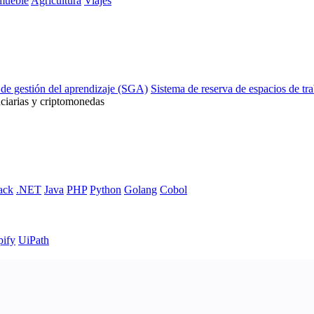
mueble
Agricultura
Viajes
 de gestión del aprendizaje (SGA)
Sistema de reserva de espacios de tr
ciarias y criptomonedas
ack
.NET
Java
PHP
Python
Golang
Cobol
pify
UiPath