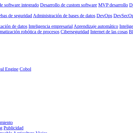
de software integrado
Desarrollo de custom software
MVP desarrollo
De
ebas de seguridad
Administración de bases de datos
DevOps
DevSecO
zación de datos
Inteligencia empresarial
Aprendizaje automático
Intelige
matización robótica de procesos
Ciberseguridad
Internet de las cosas
B
al Engine
Cobol
imiento
ng
Publicidad