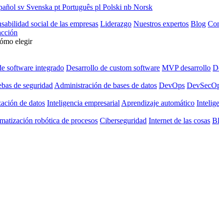
pañol
sv
Svenska
pt
Português
pl
Polski
nb
Norsk
sabilidad social de las empresas
Liderazgo
Nuestros expertos
Blog
Con
cción
cómo elegir
de software integrado
Desarrollo de custom software
MVP desarrollo
De
ebas de seguridad
Administración de bases de datos
DevOps
DevSecO
zación de datos
Inteligencia empresarial
Aprendizaje automático
Intelige
matización robótica de procesos
Ciberseguridad
Internet de las cosas
B