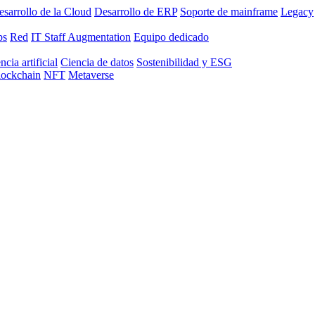
sarrollo de la Cloud
Desarrollo de ERP
Soporte de mainframe
Legacy
ps
Red
IT Staff Augmentation
Equipo dedicado
ncia artificial
Ciencia de datos
Sostenibilidad y ESG
lockchain
NFT
Metaverse