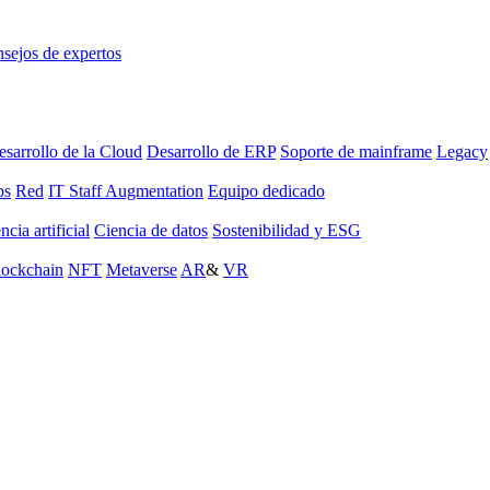
sejos de expertos
sarrollo de la Cloud
Desarrollo de ERP
Soporte de mainframe
Legacy
ps
Red
IT Staff Augmentation
Equipo dedicado
ncia artificial
Ciencia de datos
Sostenibilidad y ESG
lockchain
NFT
Metaverse
AR
&
VR