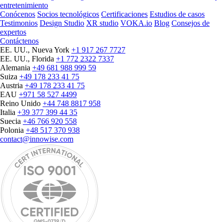
entretenimiento
Conócenos
Socios tecnológicos
Certificaciones
Estudios de casos
Testimonios
Design Studio
XR studio
VOKA.io
Blog
Consejos de
expertos
Contáctenos
EE. UU., Nueva York
+1 917 267 7727
EE. UU., Florida
+1 772 2322 7337
Alemania
+49 681 988 999 59
Suiza
+49 178 233 41 75
Austria
+49 178 233 41 75
EAU
+971 58 527 4499
Reino Unido
+44 748 8817 958
Italia
+39 377 399 44 35
Suecia
+46 766 920 558
Polonia
+48 517 370 938
contact@innowise.com