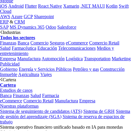
Mobile
iOS
Android
Flutter
React Native
Xamarin
.NET MAUI
Kotlin
Swift
Cloud
AWS
Azure
GCP
Sharepoint
ERP
&
CRM
SAP
MS Dynamics 365
Odoo
Salesforce
Industrias
Todos los sectores
Finanzas
Banca
Comercio
Seguros
eCommerce
Comercio Retail
Salud
Farmacéutica
Educación
Telecomunicaciones
Medios y
entretenimiento
Empresa
Manufactura
Automoción
Logística
Transportation
Marketing
Publicidad
Gobierno
Energía y Servicios Públicos
Petróleo y gas
Construcción
Inmueble
Agricultura
Viajes
Cartera
Cartera
Estudios de casos
Banca
Finanzas
Salud
Farmacia
eCommerce
Comercio Retail
Manufactura
Empresa
Nuestras plataformas
Sistema de seguimiento de candidatos (ATS)
Sistema de GRH
Sistema
de gestión del aprendizaje (SGA)
Sistema de reserva de espacios de
trabajo
Sistema operativo financiero unificado basado en IA para monedas