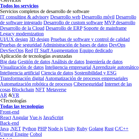
Servicios
Todos los servicios
Servicios completos de desarrollo de software
IT consulting & advisory
Desarrollo web
Desarrollo móvil
Desarrollo
de software integrado
Desarrollo de custom software
MVP desarrollo
Desarrollo de la Cloud
Desarrollo de ERP
Soporte de mainframe
Legacy modernization
UI/UX design
3D design
Pruebas de software y control de calidad
Pruebas de seguridad
Administración de bases de datos
DevOps
DevSecOps
Red
IT Staff Augmentation
Equipo dedicado
Aplicación de tecnologías avanzadas
Big data
Gestión de datos
Análisis de datos
Ingeniería de datos
Visualización de datos
Inteligencia empresarial
Aprendizaje automático
Inteligencia artificial
Ciencia de datos
Sostenibilidad y ESG
Transformación digital
Automatización de procesos empresariales
Automatización robótica de procesos
Ciberseguridad
Internet de las
cosas
Blockchain
NFT
Metaverse
AR
&
VR
Tecnologías
Todas las tecnologías
Front-end
React
Angular
Vue.js
JavaScript
Back-end
Java
.NET
Python
PHP
Node.js
Unity
Ruby
Golang
Rust
C/C++
Unreal Engine
Cobol