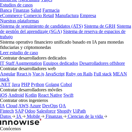
Estudios de casos
Banca
Finanzas
Salud
Farmacia
eCommerce
Comercio Retail
Manufactura
Empresa
Nuestras plataformas
Sistema de seguimiento de candidatos (ATS)
Sistema de GRH
Sistema
de gestión del aprendizaje (SGA)
Sistema de reserva de espacios de
trabajo
Sistema operativo financiero unificado basado en IA para monedas
fiduciarias y criptomonedas
Leer estudio de caso
Contratar desarrolladores dedicados
IT Staff Augmentation
Equipos dedicados
Desarrolladores offshore
Contratar desarrolladores web
Angular
React.js
Vue.js
JavaScript
Ruby on Rails
Full stack
MEAN
stack
.NET
Java
PHP
Python
Golang
Cobol
Contratar desarrolladores móviles
iOS
Android
Kotlin
React Native
Swift
Contratar otros ingenieros
IA
Cloud
AWS
Azure
DevOps
QA
Fintech
SAP
Odoo
Salesforce
Shopify
UiPath
Datos
IA
Mobile
Finanzas
Ciencias de la vida
Conócenos