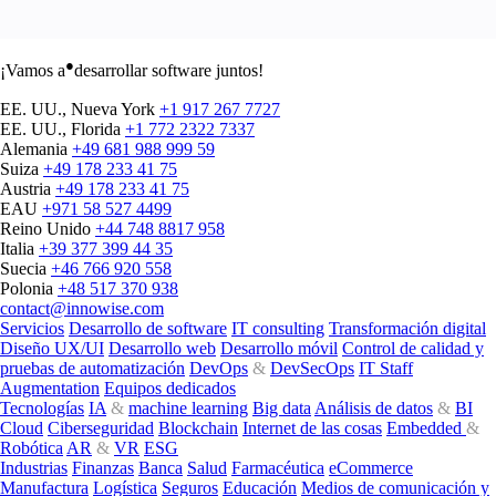
●
¡Vamos a
desarrollar software juntos!
EE. UU., Nueva York
+1 917 267 7727
EE. UU., Florida
+1 772 2322 7337
Alemania
+49 681 988 999 59
Suiza
+49 178 233 41 75
Austria
+49 178 233 41 75
EAU
+971 58 527 4499
Reino Unido
+44 748 8817 958
Italia
+39 377 399 44 35
Suecia
+46 766 920 558
Polonia
+48 517 370 938
contact@innowise.com
Servicios
Desarrollo de software
IT consulting
Transformación digital
Diseño UX/UI
Desarrollo web
Desarrollo móvil
Control de calidad y
pruebas de automatización
DevOps
&
DevSecOps
IT Staff
Augmentation
Equipos dedicados
Tecnologías
IA
&
machine learning
Big data
Análisis de datos
&
BI
Cloud
Ciberseguridad
Blockchain
Internet de las cosas
Embedded
&
Robótica
AR
&
VR
ESG
Industrias
Finanzas
Banca
Salud
Farmacéutica
eCommerce
Manufactura
Logística
Seguros
Educación
Medios de comunicación y