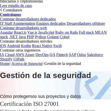
fiduciarias y criptomonedas
Leer estudio de caso
Contrátanos
Contrátanos
Contratar desarrolladores dedicados
IT Staff Augmentation
Equipos dedicados
Desarrolladores offshore
Contratar desarrolladores web
Angular
React.js
Vue.js
JavaScript
Ruby on Rails
Full stack
MEAN
stack
.NET
Java
PHP
Python
Golang
Cobol
Contratar desarrolladores móviles
iOS
Android
Kotlin
React Native
Swift
Contratar otros ingenieros
IA
Cloud
AWS
Azure
DevOps
QA
Fintech
SAP
Odoo
Salesforce
Shopify
UiPath
Home
Acerca de Innowise
Gestión de la seguridad
Gestión de la seguridad
Cómo protegemos sus proyectos y datos
Certificación ISO 27001