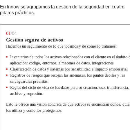
Los cambios en las normas o reglamentos repercuten en nuestros
personal lleva a cabo
En Innowise agrupamos la gestión de la seguridad en cuatro
procedimientos, no sólo en un único proyecto
Grupos de trabajo conjuntos deciden sobre modelos de acceso, entornos y
pilares prácticos.
herramientas de terceros
No obtienes una “configuración segura del proyecto” de una sola vez.
Trabajas con una empresa que funciona con rutinas de seguridad todos los
De este modo, las decisiones siguen siendo transparentes y rastreables
días.
cuando el proyecto crece o aparecen más proveedores.
01
/04
Gestión segura de activos
Hacemos un seguimiento de lo que tocamos y de cómo lo tratamos:
Inventarios de todos los activos relacionados con el cliente en el ámbito 
aplicación: código, entornos, almacenes de datos, integraciones
Clasificación de datos y sistemas por sensibilidad e impacto empresarial
Registros de riesgos que recojan las amenazas, los puntos débiles y las
salvaguardias previstas.
Reglas del ciclo de vida de los datos para su creación, uso, transferencia,
archivo y supresión.
Esto le ofrece una visión concreta de qué activos se encuentran dónde, quié
los utiliza y cómo los protegemos.