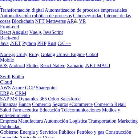
Transformación digital
Automatización de procesos empresariales
Automatización robótica de procesos
Ciberseguridad
Internet de las
cosas
Blockchain
NFT
Metaverse
AR
&
VR
Front-end
React
Angular
Vue.js
JavaScript
Back-end
Java
.NET
Python
PHP
Rust
C/C++
Node.js
Unity
Ruby
Golang
Unreal Engine
Cobol
Mobile
iOS
Android
Flutter
React Native
Xamarin
.NET MAUI
Swift
Kotlin
Cloud
AWS
Azure
GCP
Sharepoint
ERP
&
CRM
SAP
MS Dynamics 365
Odoo
Salesforce
Finanzas
Banca
Comercio
Seguros
eCommerce
Comercio Retail
Salud
Farmacéutica
Educación
Telecomunicaciones
Medios y
entretenimiento
Empresa
Manufactura
Automoción
Logística
Transportation
Marketing
Publicidad
Gobierno
Energía y Servicios Públicos
Petróleo y gas
Construcción
Inmueble
Agricultura
Viajes