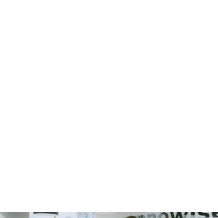
/04
Incorporación de seguridad para cada nuevo especialista, incluida la firm
de un acuerdo de confidencialidad y normas de uso aceptable.
Formación interna periódica sobre desarrollo seguro, configuración segu
tratamiento de datos e ingeniería social.
Sesiones específicas para desarrolladores, DevOps, probadores, gestores 
personal de apoyo
Revisiones y entrevistas internas para comprobar que las personas siguen 
prácticas y no sólo aprueban los cuestionarios de aprendizaje electrónico.