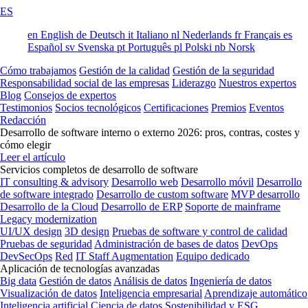
ES
en
English
de
Deutsch
it
Italiano
nl
Nederlands
fr
Français
es
Español
sv
Svenska
pt
Português
pl
Polski
nb
Norsk
Cómo trabajamos
Gestión de la calidad
Gestión de la seguridad
Responsabilidad social de las empresas
Liderazgo
Nuestros expertos
Blog
Consejos de expertos
Testimonios
Socios tecnológicos
Certificaciones
Premios
Eventos
Redacción
Desarrollo de software interno o externo 2026: pros, contras, costes y
cómo elegir
Leer el artículo
Servicios completos de desarrollo de software
IT consulting & advisory
Desarrollo web
Desarrollo móvil
Desarrollo
de software integrado
Desarrollo de custom software
MVP desarrollo
Desarrollo de la Cloud
Desarrollo de ERP
Soporte de mainframe
Legacy modernization
UI/UX design
3D design
Pruebas de software y control de calidad
Pruebas de seguridad
Administración de bases de datos
DevOps
DevSecOps
Red
IT Staff Augmentation
Equipo dedicado
Aplicación de tecnologías avanzadas
Big data
Gestión de datos
Análisis de datos
Ingeniería de datos
Visualización de datos
Inteligencia empresarial
Aprendizaje automático
Inteligencia artificial
Ciencia de datos
Sostenibilidad y ESG