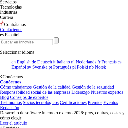
Servicios
Tecnologías
Industrias
Cartera
Contrátanos
Contáctenos
es
Español
Seleccionar idioma
en
English
de
Deutsch
it
Italiano
nl
Nederlands
fr
Français
es
Español
sv
Svenska
pt
Português
pl
Polski
nb
Norsk
Conócenos
Conócenos
Cómo trabajamos
Gestión de la calidad
Gestión de la seguridad
Responsabilidad social de las empresas
Liderazgo
Nuestros expertos
Blog
Consejos de expertos
Testimonios
Socios tecnológicos
Certificaciones
Premios
Eventos
Redacción
Desarrollo de software interno o externo 2026: pros, contras, costes y
cómo elegir
Leer el artículo