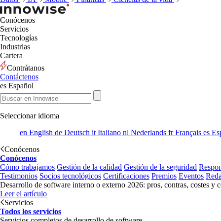
Conócenos
Servicios
Tecnologías
Industrias
Cartera
Contrátanos
Contáctenos
es
Español
Seleccionar idioma
en
English
de
Deutsch
it
Italiano
nl
Nederlands
fr
Français
es
Es
Conócenos
Conócenos
Cómo trabajamos
Gestión de la calidad
Gestión de la seguridad
Respon
Testimonios
Socios tecnológicos
Certificaciones
Premios
Eventos
Reda
Desarrollo de software interno o externo 2026: pros, contras, costes y 
Leer el artículo
Servicios
Todos los servicios
Servicios completos de desarrollo de software