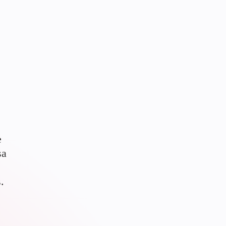
e
sa
.