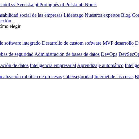
pañol
sv
Svenska
pt
Português
pl
Polski
nb
Norsk
sabilidad social de las empresas
Liderazgo
Nuestros expertos
Blog
Con
cción
cómo elegir
de software integrado
Desarrollo de custom software
MVP desarrollo
De
ebas de seguridad
Administración de bases de datos
DevOps
DevSecO
zación de datos
Inteligencia empresarial
Aprendizaje automático
Intelige
matización robótica de procesos
Ciberseguridad
Internet de las cosas
B