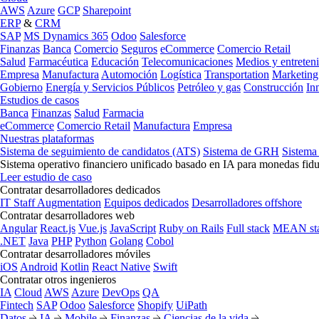
AWS
Azure
GCP
Sharepoint
ERP
&
CRM
SAP
MS Dynamics 365
Odoo
Salesforce
Finanzas
Banca
Comercio
Seguros
eCommerce
Comercio Retail
Salud
Farmacéutica
Educación
Telecomunicaciones
Medios y entreten
Empresa
Manufactura
Automoción
Logística
Transportation
Marketing
Gobierno
Energía y Servicios Públicos
Petróleo y gas
Construcción
In
Estudios de casos
Banca
Finanzas
Salud
Farmacia
eCommerce
Comercio Retail
Manufactura
Empresa
Nuestras plataformas
Sistema de seguimiento de candidatos (ATS)
Sistema de GRH
Sistema
Sistema operativo financiero unificado basado en IA para monedas fidu
Leer estudio de caso
Contratar desarrolladores dedicados
IT Staff Augmentation
Equipos dedicados
Desarrolladores offshore
Contratar desarrolladores web
Angular
React.js
Vue.js
JavaScript
Ruby on Rails
Full stack
MEAN st
.NET
Java
PHP
Python
Golang
Cobol
Contratar desarrolladores móviles
iOS
Android
Kotlin
React Native
Swift
Contratar otros ingenieros
IA
Cloud
AWS
Azure
DevOps
QA
Fintech
SAP
Odoo
Salesforce
Shopify
UiPath
Datos
IA
Mobile
Finanzas
Ciencias de la vida