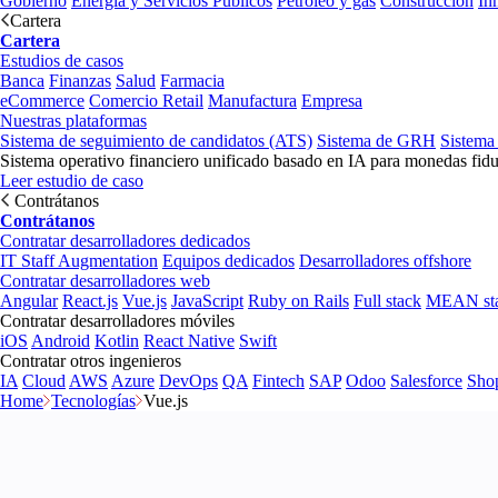
Gobierno
Energía y Servicios Públicos
Petróleo y gas
Construcción
In
Cartera
Cartera
Estudios de casos
Banca
Finanzas
Salud
Farmacia
eCommerce
Comercio Retail
Manufactura
Empresa
Nuestras plataformas
Sistema de seguimiento de candidatos (ATS)
Sistema de GRH
Sistema
Sistema operativo financiero unificado basado en IA para monedas fidu
Leer estudio de caso
Contrátanos
Contrátanos
Contratar desarrolladores dedicados
IT Staff Augmentation
Equipos dedicados
Desarrolladores offshore
Contratar desarrolladores web
Angular
React.js
Vue.js
JavaScript
Ruby on Rails
Full stack
MEAN st
Contratar desarrolladores móviles
iOS
Android
Kotlin
React Native
Swift
Contratar otros ingenieros
IA
Cloud
AWS
Azure
DevOps
QA
Fintech
SAP
Odoo
Salesforce
Sho
Home
Tecnologías
Vue.js