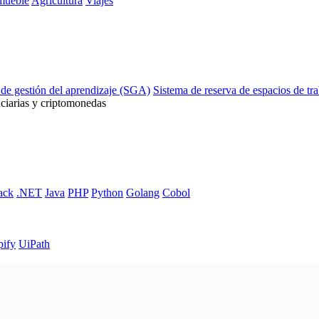
mueble
Agricultura
Viajes
 de gestión del aprendizaje (SGA)
Sistema de reserva de espacios de tr
ciarias y criptomonedas
ack
.NET
Java
PHP
Python
Golang
Cobol
pify
UiPath