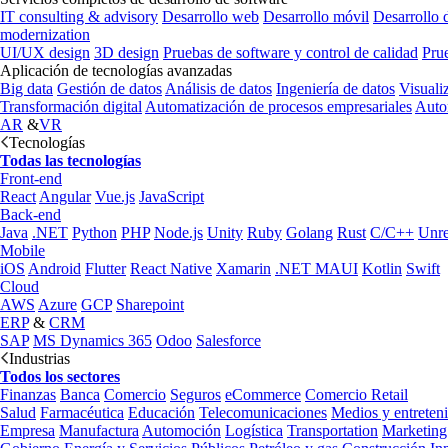
IT consulting & advisory
Desarrollo web
Desarrollo móvil
Desarrollo 
modernization
UI/UX design
3D design
Pruebas de software y control de calidad
Pru
Aplicación de tecnologías avanzadas
Big data
Gestión de datos
Análisis de datos
Ingeniería de datos
Visuali
Transformación digital
Automatización de procesos empresariales
Auto
AR
&
VR
Tecnologías
Todas las tecnologías
Front-end
React
Angular
Vue.js
JavaScript
Back-end
Java
.NET
Python
PHP
Node.js
Unity
Ruby
Golang
Rust
C/C++
Unre
Mobile
iOS
Android
Flutter
React Native
Xamarin
.NET MAUI
Kotlin
Swift
Cloud
AWS
Azure
GCP
Sharepoint
ERP
&
CRM
SAP
MS Dynamics 365
Odoo
Salesforce
Industrias
Todos los sectores
Finanzas
Banca
Comercio
Seguros
eCommerce
Comercio Retail
Salud
Farmacéutica
Educación
Telecomunicaciones
Medios y entreten
Empresa
Manufactura
Automoción
Logística
Transportation
Marketing