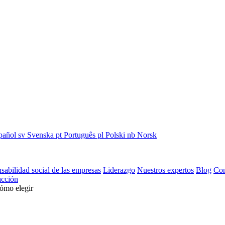
pañol
sv
Svenska
pt
Português
pl
Polski
nb
Norsk
sabilidad social de las empresas
Liderazgo
Nuestros expertos
Blog
Con
cción
cómo elegir