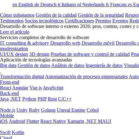
en
English
de
Deutsch
it
Italiano
nl
Nederlands
fr
Français
es
Es
Cómo trabajamos
Gestión de la calidad
Gestión de la seguridad
Respon
Testimonios
Socios tecnológicos
Certificaciones
Premios
Eventos
Reda
Desarrollo de software interno o externo 2026: pros, contras, costes y 
Leer el artículo
Servicios completos de desarrollo de software
IT consulting & advisory
Desarrollo web
Desarrollo móvil
Desarrollo 
modernization
UI/UX design
3D design
Pruebas de software y control de calidad
Pru
Aplicación de tecnologías avanzadas
Big data
Gestión de datos
Análisis de datos
Ingeniería de datos
Visuali
Transformación digital
Automatización de procesos empresariales
Auto
Front-end
React
Angular
Vue.js
JavaScript
Back-end
Java
.NET
Python
PHP
Rust
C/C++
Node.js
Unity
Ruby
Golang
Unreal Engine
Cobol
Mobile
iOS
Android
Flutter
React Native
Xamarin
.NET MAUI
Swift
Kotlin
Cloud