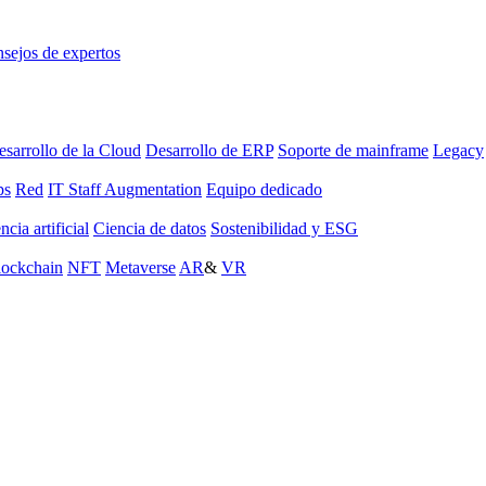
sejos de expertos
sarrollo de la Cloud
Desarrollo de ERP
Soporte de mainframe
Legacy
ps
Red
IT Staff Augmentation
Equipo dedicado
ncia artificial
Ciencia de datos
Sostenibilidad y ESG
lockchain
NFT
Metaverse
AR
&
VR