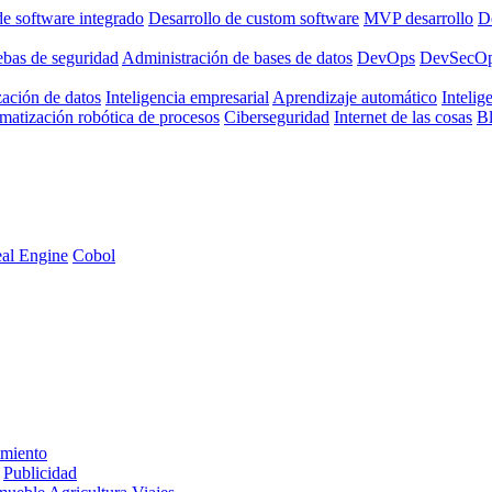
de software integrado
Desarrollo de custom software
MVP desarrollo
De
ebas de seguridad
Administración de bases de datos
DevOps
DevSecO
zación de datos
Inteligencia empresarial
Aprendizaje automático
Intelige
matización robótica de procesos
Ciberseguridad
Internet de las cosas
B
al Engine
Cobol
imiento
Publicidad