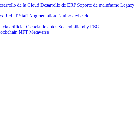
sarrollo de la Cloud
Desarrollo de ERP
Soporte de mainframe
Legacy
ps
Red
IT Staff Augmentation
Equipo dedicado
ncia artificial
Ciencia de datos
Sostenibilidad y ESG
lockchain
NFT
Metaverse