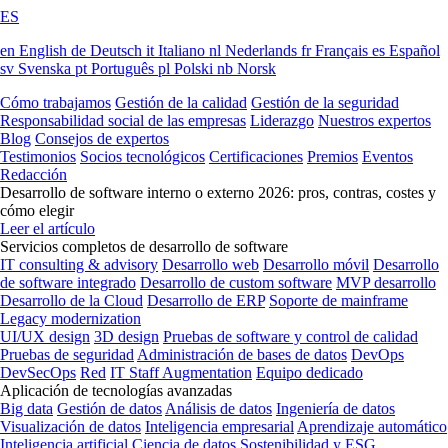
ES
en
English
de
Deutsch
it
Italiano
nl
Nederlands
fr
Français
es
Español
sv
Svenska
pt
Português
pl
Polski
nb
Norsk
Cómo trabajamos
Gestión de la calidad
Gestión de la seguridad
Responsabilidad social de las empresas
Liderazgo
Nuestros expertos
Blog
Consejos de expertos
Testimonios
Socios tecnológicos
Certificaciones
Premios
Eventos
Redacción
Desarrollo de software interno o externo 2026: pros, contras, costes y
cómo elegir
Leer el artículo
Servicios completos de desarrollo de software
IT consulting & advisory
Desarrollo web
Desarrollo móvil
Desarrollo
de software integrado
Desarrollo de custom software
MVP desarrollo
Desarrollo de la Cloud
Desarrollo de ERP
Soporte de mainframe
Legacy modernization
UI/UX design
3D design
Pruebas de software y control de calidad
Pruebas de seguridad
Administración de bases de datos
DevOps
DevSecOps
Red
IT Staff Augmentation
Equipo dedicado
Aplicación de tecnologías avanzadas
Big data
Gestión de datos
Análisis de datos
Ingeniería de datos
Visualización de datos
Inteligencia empresarial
Aprendizaje automático
Inteligencia artificial
Ciencia de datos
Sostenibilidad y ESG