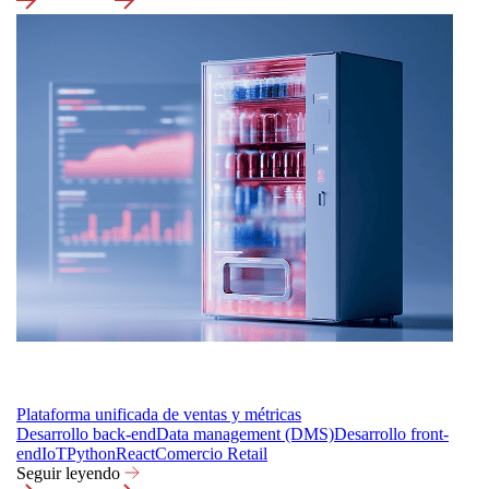
Plataforma unificada de ventas y métricas
Desarrollo back-end
Data management (DMS)
Desarrollo front-
end
IoT
Python
React
Comercio Retail
Seguir leyendo