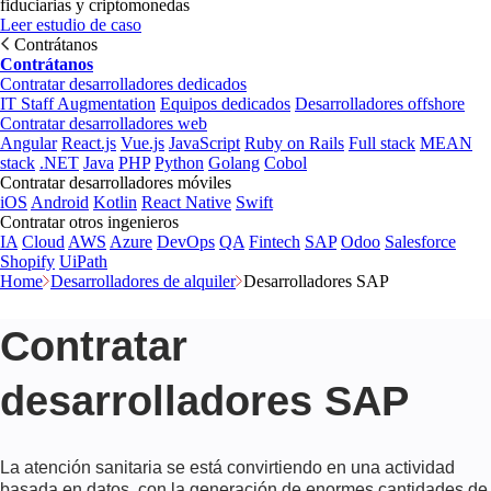
fiduciarias y criptomonedas
Leer estudio de caso
Contrátanos
Contrátanos
Contratar desarrolladores dedicados
IT Staff Augmentation
Equipos dedicados
Desarrolladores offshore
Contratar desarrolladores web
Angular
React.js
Vue.js
JavaScript
Ruby on Rails
Full stack
MEAN
stack
.NET
Java
PHP
Python
Golang
Cobol
Contratar desarrolladores móviles
iOS
Android
Kotlin
React Native
Swift
Contratar otros ingenieros
IA
Cloud
AWS
Azure
DevOps
QA
Fintech
SAP
Odoo
Salesforce
Shopify
UiPath
Home
Desarrolladores de alquiler
Desarrolladores SAP
Contratar
desarrolladores SAP
La atención sanitaria se está convirtiendo en una actividad
basada en datos, con la generación de enormes cantidades de