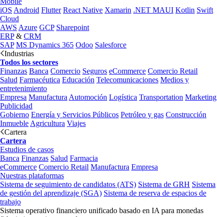
Mobile
iOS
Android
Flutter
React Native
Xamarin
.NET MAUI
Kotlin
Swift
Cloud
AWS
Azure
GCP
Sharepoint
ERP
&
CRM
SAP
MS Dynamics 365
Odoo
Salesforce
Industrias
Todos los sectores
Finanzas
Banca
Comercio
Seguros
eCommerce
Comercio Retail
Salud
Farmacéutica
Educación
Telecomunicaciones
Medios y
entretenimiento
Empresa
Manufactura
Automoción
Logística
Transportation
Marketing
Publicidad
Gobierno
Energía y Servicios Públicos
Petróleo y gas
Construcción
Inmueble
Agricultura
Viajes
Cartera
Cartera
Estudios de casos
Banca
Finanzas
Salud
Farmacia
eCommerce
Comercio Retail
Manufactura
Empresa
Nuestras plataformas
Sistema de seguimiento de candidatos (ATS)
Sistema de GRH
Sistema
de gestión del aprendizaje (SGA)
Sistema de reserva de espacios de
trabajo
Sistema operativo financiero unificado basado en IA para monedas