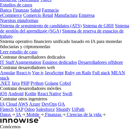
Estudios de casos
Banca
Finanzas
Salud
Farmacia
eCommerce
Comercio Retail
Manufactura
Empresa
Nuestras plataformas
Sistema de seguimiento de candidatos (ATS)
Sistema de GRH
Sistema
de gestión del aprendizaje (SGA)
Sistema de reserva de espacios de
trabajo
Sistema operativo financiero unificado basado en IA para monedas
fiduciarias y criptomonedas
Leer estudio de caso
Contratar desarrolladores dedicados
IT Staff Augmentation
Equipos dedicados
Desarrolladores offshore
Contratar desarrolladores web
Angular
React.js
Vue.js
JavaScript
Ruby on Rails
Full stack
MEAN
stack
.NET
Java
PHP
Python
Golang
Cobol
Contratar desarrolladores móviles
iOS
Android
Kotlin
React Native
Swift
Contratar otros ingenieros
IA
Cloud
AWS
Azure
DevOps
QA
Fintech
SAP
Odoo
Salesforce
Shopify
UiPath
Datos
IA
Mobile
Finanzas
Ciencias de la vida
Conócenos