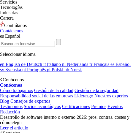
Servicios
Tecnologías
Industrias
Cartera
Contrátanos
Contáctenos
es
Español
Seleccionar idioma
en
English
de
Deutsch
it
Italiano
nl
Nederlands
fr
Français
es
Español
sv
Svenska
pt
Português
pl
Polski
nb
Norsk
Conócenos
Conócenos
Cómo trabajamos
Gestión de la calidad
Gestión de la seguridad
Responsabilidad social de las empresas
Liderazgo
Nuestros expertos
Blog
Consejos de expertos
Testimonios
Socios tecnológicos
Certificaciones
Premios
Eventos
Redacción
Desarrollo de software interno o externo 2026: pros, contras, costes y
cómo elegir
Leer el artículo