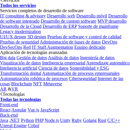
Servicios
Todos los servicios
Servicios completos de desarrollo de software
IT consulting & advisory
Desarrollo web
Desarrollo móvil
Desarrollo
de software integrado
Desarrollo de custom software
MVP desarrollo
Desarrollo de la Cloud
Desarrollo de ERP
Soporte de mainframe
Legacy modernization
UI/UX design
3D design
Pruebas de software y control de calidad
Pruebas de seguridad
Administración de bases de datos
DevOps
DevSecOps
Red
IT Staff Augmentation
Equipo dedicado
Aplicación de tecnologías avanzadas
Big data
Gestión de datos
Análisis de datos
Ingeniería de datos
Visualización de datos
Inteligencia empresarial
Aprendizaje automático
Inteligencia artificial
Ciencia de datos
Sostenibilidad y ESG
Transformación digital
Automatización de procesos empresariales
Automatización robótica de procesos
Ciberseguridad
Internet de las
cosas
Blockchain
NFT
Metaverse
AR
&
VR
Tecnologías
Todas las tecnologías
Front-end
React
Angular
Vue.js
JavaScript
Back-end
Java
.NET
Python
PHP
Node.js
Unity
Ruby
Golang
Rust
C/C++
Unreal Engine
Cobol