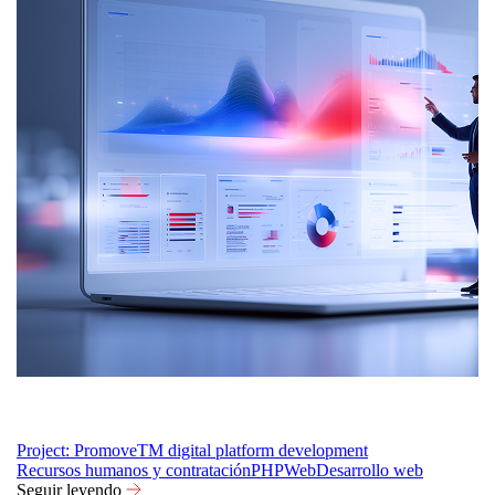
Project: PromoveTM digital platform development
Recursos humanos y contratación
PHP
Web
Desarrollo web
Seguir leyendo