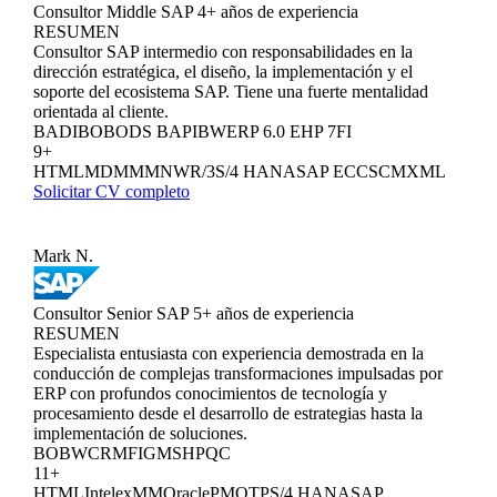
Consultor Middle SAP
4+ años de experiencia
RESUMEN
Consultor SAP intermedio con responsabilidades en la
dirección estratégica, el diseño, la implementación y el
soporte del ecosistema SAP. Tiene una fuerte mentalidad
orientada al cliente.
BADI
BO
BODS BAPI
BW
ERP 6.0 EHP 7
FI
9+
HTML
MDM
MM
NW
R/3
S/4 HANA
SAP ECC
SCM
XML
Solicitar CV completo
Mark N.
Consultor Senior SAP
5+ años de experiencia
RESUMEN
Especialista entusiasta con experiencia demostrada en la
conducción de complejas transformaciones impulsadas por
ERP con profundos conocimientos de tecnología y
procesamiento desde el desarrollo de estrategias hasta la
implementación de soluciones.
BO
BW
CRM
FI
GMS
HPQC
11+
HTML
Intelex
MM
Oracle
PM
QTP
S/4 HANA
SAP