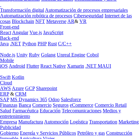
Transformación digital
Automatización de procesos empresariales
Automatización robótica de procesos
Ciberseguridad
Internet de las
cosas
Blockchain
NFT
Metaverse
AR
&
VR
Front-end
React
Angular
Vue.js
JavaScript
Back-end
Java
.NET
Python
PHP
Rust
C/C++
Node.js
Unity
Ruby
Golang
Unreal Engine
Cobol
Mobile
iOS
Android
Flutter
React Native
Xamarin
.NET MAUI
Swift
Kotlin
Cloud
AWS
Azure
GCP
Sharepoint
ERP
&
CRM
SAP
MS Dynamics 365
Odoo
Salesforce
Finanzas
Banca
Comercio
Seguros
eCommerce
Comercio Retail
Salud
Farmacéutica
Educación
Telecomunicaciones
Medios y
entretenimiento
Empresa
Manufactura
Automoción
Logística
Transportation
Marketing
Publicidad
Gobierno
Energía y Servicios Públicos
Petróleo y gas
Construcción
Inmueble
Agricultura
Viajes