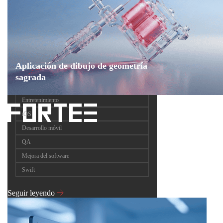
Aplicación de dibujo de geometría
sagrada
Entretenimiento
iOS
Desarrollo móvil
QA
Mejora del software
Swift
Seguir leyendo