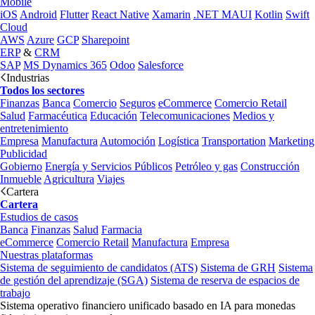
Mobile
iOS
Android
Flutter
React Native
Xamarin
.NET MAUI
Kotlin
Swift
Cloud
AWS
Azure
GCP
Sharepoint
ERP
&
CRM
SAP
MS Dynamics 365
Odoo
Salesforce
Industrias
Todos los sectores
Finanzas
Banca
Comercio
Seguros
eCommerce
Comercio Retail
Salud
Farmacéutica
Educación
Telecomunicaciones
Medios y
entretenimiento
Empresa
Manufactura
Automoción
Logística
Transportation
Marketing
Publicidad
Gobierno
Energía y Servicios Públicos
Petróleo y gas
Construcción
Inmueble
Agricultura
Viajes
Cartera
Cartera
Estudios de casos
Banca
Finanzas
Salud
Farmacia
eCommerce
Comercio Retail
Manufactura
Empresa
Nuestras plataformas
Sistema de seguimiento de candidatos (ATS)
Sistema de GRH
Sistema
de gestión del aprendizaje (SGA)
Sistema de reserva de espacios de
trabajo
Sistema operativo financiero unificado basado en IA para monedas