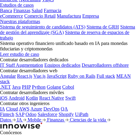
Estudios de casos
Banca
Finanzas
Salud
Farmacia
eCommerce
Comercio Retail
Manufactura
Empresa
Nuestras plataformas
Sistema de seguimiento de candidatos (ATS)
Sistema de GRH
Sistema
de gestión del aprendizaje (SGA)
Sistema de reserva de espacios de
trabajo
Sistema operativo financiero unificado basado en IA para monedas
fiduciarias y criptomonedas
Leer estudio de caso
Contratar desarrolladores dedicados
IT Staff Augmentation
Equipos dedicados
Desarrolladores offshore
Contratar desarrolladores web
Angular
React.js
Vue.js
JavaScript
Ruby on Rails
Full stack
MEAN
stack
.NET
Java
PHP
Python
Golang
Cobol
Contratar desarrolladores móviles
iOS
Android
Kotlin
React Native
Swift
Contratar otros ingenieros
IA
Cloud
AWS
Azure
DevOps
QA
Fintech
SAP
Odoo
Salesforce
Shopify
UiPath
Datos
IA
Mobile
Finanzas
Ciencias de la vida
Conócenos