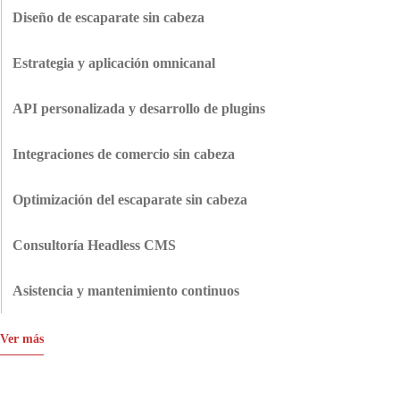
headless paso a paso. Sus datos permanecen seguros. Su SEO permanece
Diseño de escaparate sin cabeza
intacto. Obtendrá más flexibilidad de inmediato.
Nuestro equipo diseña escaparates con diseños claros, navegación
estructurada e interfaz de usuario de carga rápida. Cada elemento está
Estrategia y aplicación omnicanal
diseñado para reducir la fricción y guiar a los usuarios hacia la compra.
Conectamos el escaparate, las aplicaciones móviles, los mercados y los
sistemas de las tiendas en un único ecosistema. Tus clientes tendrán la
API personalizada y desarrollo de plugins
misma experiencia en todas partes, sin lagunas de datos.
Nuestros desarrolladores dan un impulso a su CMS headless con API y
plugins personalizados, lo que facilita la integración con sistemas de terceros
Integraciones de comercio sin cabeza
y amplía las funciones para adaptarlas exactamente a lo que necesita.
Integramos pasarelas de pago, CRM (como Salesforce), ERP, PIM y
herramientas de análisis, garantizando la sincronización de datos en tiempo
Optimización del escaparate sin cabeza
real y un funcionamiento fluido en toda la pila.
Incluso un retraso de un segundo puede reducir las conversiones.
Optimizamos los tiempos de respuesta de la API, implementamos un
Consultoría Headless CMS
almacenamiento en caché inteligente y reducimos la carga del frontend para
Nuestros expertos le guiarán en la elección de la mejor arquitectura de CMS
que tu tienda sea rápida con cualquier tipo de tráfico.
sin cabecera, adaptándola a sus necesidades empresariales para obtener la
Asistencia y mantenimiento continuos
máxima flexibilidad y una integración sin problemas con su configuración
Incluso después del lanzamiento, le respaldamos con asistencia continua,
actual.
actualizaciones periódicas y comprobaciones de rendimiento para que su
Ver más
CMS sin cabeza siga siendo seguro y rinda al máximo.