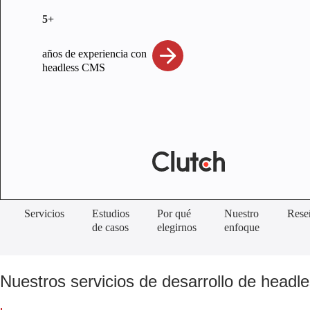
5+
años de experiencia con
headless CMS
Servicios
Estudios
Por qué
Nuestro
Rese
de casos
elegirnos
enfoque
Nuestros servicios de desarrollo de head