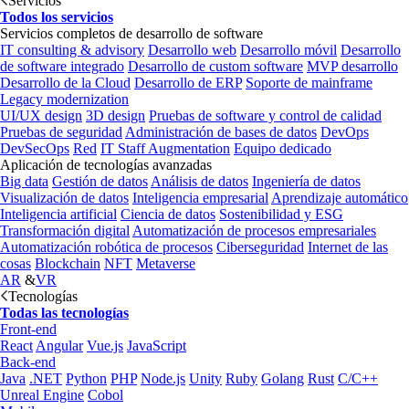
Servicios
Todos los servicios
Servicios completos de desarrollo de software
IT consulting & advisory
Desarrollo web
Desarrollo móvil
Desarrollo
de software integrado
Desarrollo de custom software
MVP desarrollo
Desarrollo de la Cloud
Desarrollo de ERP
Soporte de mainframe
Legacy modernization
UI/UX design
3D design
Pruebas de software y control de calidad
Pruebas de seguridad
Administración de bases de datos
DevOps
DevSecOps
Red
IT Staff Augmentation
Equipo dedicado
Aplicación de tecnologías avanzadas
Big data
Gestión de datos
Análisis de datos
Ingeniería de datos
Visualización de datos
Inteligencia empresarial
Aprendizaje automático
Inteligencia artificial
Ciencia de datos
Sostenibilidad y ESG
Transformación digital
Automatización de procesos empresariales
Automatización robótica de procesos
Ciberseguridad
Internet de las
cosas
Blockchain
NFT
Metaverse
AR
&
VR
Tecnologías
Todas las tecnologías
Front-end
React
Angular
Vue.js
JavaScript
Back-end
Java
.NET
Python
PHP
Node.js
Unity
Ruby
Golang
Rust
C/C++
Unreal Engine
Cobol