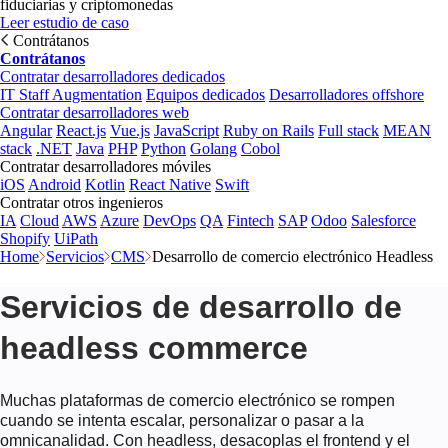
fiduciarias y criptomonedas
Leer estudio de caso
Contrátanos
Contrátanos
Contratar desarrolladores dedicados
IT Staff Augmentation
Equipos dedicados
Desarrolladores offshore
Contratar desarrolladores web
Angular
React.js
Vue.js
JavaScript
Ruby on Rails
Full stack
MEAN
stack
.NET
Java
PHP
Python
Golang
Cobol
Contratar desarrolladores móviles
iOS
Android
Kotlin
React Native
Swift
Contratar otros ingenieros
IA
Cloud
AWS
Azure
DevOps
QA
Fintech
SAP
Odoo
Salesforce
Shopify
UiPath
Home
Servicios
CMS
Desarrollo de comercio electrónico Headless
Servicios de desarrollo de
headless commerce
Muchas plataformas de comercio electrónico se rompen
cuando se intenta escalar, personalizar o pasar a la
omnicanalidad. Con headless, desacoplas el frontend y el