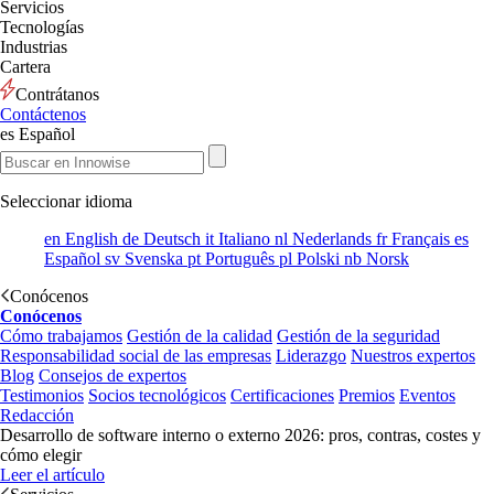
Servicios
Tecnologías
Industrias
Cartera
Contrátanos
Contáctenos
es
Español
Seleccionar idioma
en
English
de
Deutsch
it
Italiano
nl
Nederlands
fr
Français
es
Español
sv
Svenska
pt
Português
pl
Polski
nb
Norsk
Conócenos
Conócenos
Cómo trabajamos
Gestión de la calidad
Gestión de la seguridad
Responsabilidad social de las empresas
Liderazgo
Nuestros expertos
Blog
Consejos de expertos
Testimonios
Socios tecnológicos
Certificaciones
Premios
Eventos
Redacción
Desarrollo de software interno o externo 2026: pros, contras, costes y
cómo elegir
Leer el artículo