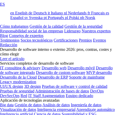
ES
en
English
de
Deutsch
it
Italiano
nl
Nederlands
fr
Français
es
Español
sv
Svenska
pt
Português
pl
Polski
nb
Norsk
Cómo trabajamos
Gestión de la calidad
Gestión de la seguridad
Responsabilidad social de las empresas
Liderazgo
Nuestros expertos
Blog
Consejos de expertos
Testimonios
Socios tecnológicos
Certificaciones
Premios
Eventos
Redacción
Desarrollo de software interno o externo 2026: pros, contras, costes y
cómo elegir
Leer el artículo
Servicios completos de desarrollo de software
IT consulting & advisory
Desarrollo web
Desarrollo móvil
Desarrollo
de software integrado
Desarrollo de custom software
MVP desarrollo
Desarrollo de la Cloud
Desarrollo de ERP
Soporte de mainframe
Legacy modernization
UI/UX design
3D design
Pruebas de software y control de calidad
Pruebas de seguridad
Administración de bases de datos
DevOps
DevSecOps
Red
IT Staff Augmentation
Equipo dedicado
Aplicación de tecnologías avanzadas
Big data
Gestión de datos
Análisis de datos
Ingeniería de datos
Visualización de datos
Inteligencia empresarial
Aprendizaje automático
Inteligencia artificial
Ciencia de datos
Sostenibilidad y ESG