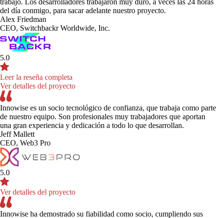
trabajo. Los desarrolladores trabajaron muy duro, a veces las 24 horas
del día conmigo, para sacar adelante nuestro proyecto.
8. ¿Necesita dar soporte a varias marcas o regiones?
<$10M
*
No
Alex Friedman
5. ¿Desea personalizar contenidos u ofertas por segmento de audiencia?
12. ¿Qué proveedor(es) de servicios en la nube utiliza?
*
*
CEO, Switchbackr Worldwide, Inc.
Sí
$10M–$50M
16. ¿Cuál es su plataforma de comercio actual?
Sí
AWS
*
No
$50M–$200M
5.0
No
Azure
Comercio SAP
$200M+
Leer la reseña completa
9. ¿Qué frameworks de front-end está utilizando o considerando?
*
Ver detalles del proyecto
GCP
Comercio de Salesforce
20. ¿Cómo sería el éxito de su transformación sin cabeza?
React
*
6. ¿Utiliza actualmente un CMS headless?
*
Innowise es un socio tecnológico de confianza, que trabaja como parte
Otros / Ninguno
Adobe Commerce (Magento)
de nuestro equipo. Son profesionales muy trabajadores que aportan
Vue
Innovación más rápida
Sí
una gran experiencia y dedicación a todo lo que desarrollan.
Jeff Mallett
Shopify
Angular
Mejor UX
CEO, Web3 Pro
13. ¿Utiliza microservicios o API en su arquitectura?
No
*
Otros
Next.js
Menor TCO
Sí
5.0
Otros
Integraciones más sencillas
17. ¿Está dispuesto a sustituir el motor de su comercio?
No
*
Ver detalles del proyecto
Escalabilidad global
Planificar
Sí
Innowise ha demostrado su fiabilidad como socio, cumpliendo sus