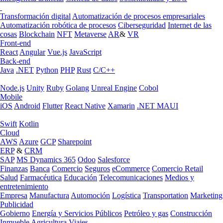
Transformación digital
Automatización de procesos empresariales
Automatización robótica de procesos
Ciberseguridad
Internet de las
cosas
Blockchain
NFT
Metaverse
AR
&
VR
Front-end
React
Angular
Vue.js
JavaScript
Back-end
Java
.NET
Python
PHP
Rust
C/C++
Node.js
Unity
Ruby
Golang
Unreal Engine
Cobol
Mobile
iOS
Android
Flutter
React Native
Xamarin
.NET MAUI
Swift
Kotlin
Cloud
AWS
Azure
GCP
Sharepoint
ERP
&
CRM
SAP
MS Dynamics 365
Odoo
Salesforce
Finanzas
Banca
Comercio
Seguros
eCommerce
Comercio Retail
Salud
Farmacéutica
Educación
Telecomunicaciones
Medios y
entretenimiento
Empresa
Manufactura
Automoción
Logística
Transportation
Marketing
Publicidad
Gobierno
Energía y Servicios Públicos
Petróleo y gas
Construcción
Inmueble
Agricultura
Viajes