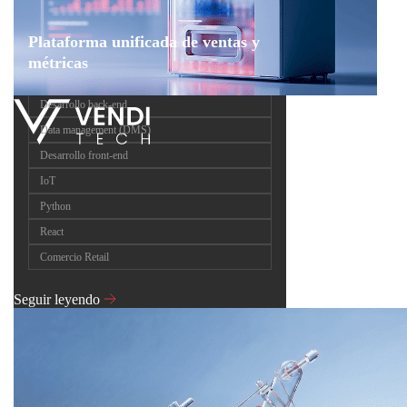
Plataforma unificada de ventas y
métricas
Desarrollo back-end
Data management (DMS)
Desarrollo front-end
IoT
Python
React
Comercio Retail
Seguir leyendo