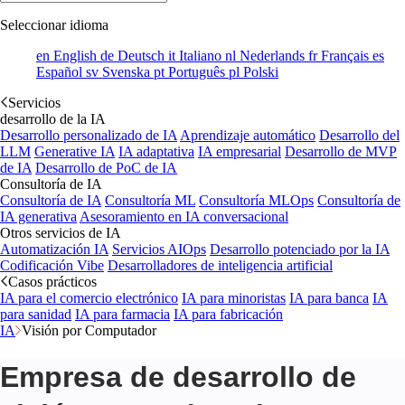
Seleccionar idioma
en
English
de
Deutsch
it
Italiano
nl
Nederlands
fr
Français
es
Español
sv
Svenska
pt
Português
pl
Polski
Servicios
desarrollo de la IA
Desarrollo personalizado de IA
Aprendizaje automático
Desarrollo del
LLM
Generative IA
IA adaptativa
IA empresarial
Desarrollo de MVP
de IA
Desarrollo de PoC de IA
Consultoría de IA
Consultoría de IA
Consultoría ML
Consultoría MLOps
Consultoría de
IA generativa
Asesoramiento en IA conversacional
Otros servicios de IA
Automatización IA
Servicios AIOps
Desarrollo potenciado por la IA
Codificación Vibe
Desarrolladores de inteligencia artificial
Casos prácticos
IA para el comercio electrónico
IA para minoristas
IA para banca
IA
para sanidad
IA para farmacia
IA para fabricación
IA
Visión por Computador
Empresa de desarrollo de