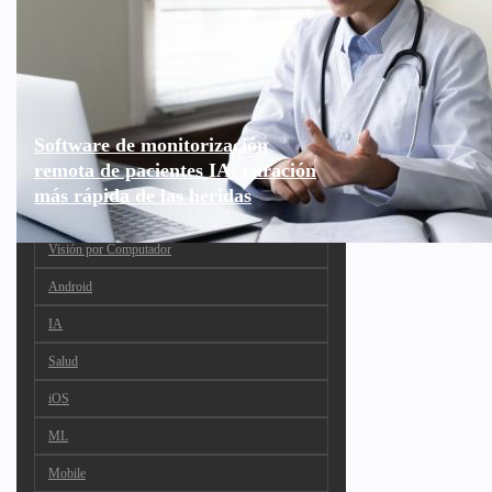
Software de monitorización
remota de pacientes IA: curación
más rápida de las heridas
Visión por Computador
Android
IA
Salud
iOS
ML
Mobile