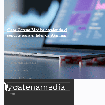
Caso Catena Media: escalando el
soporte para el líder de iGaming
AWS
Desarrollo back-end
Inteligencia empresarial
Ingeniería de datos
Desarrollo front-end
Node.js
PHP