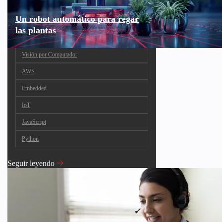
Un robot automático para regar
las plantas
Visión por Computador
AWS
Embedded
IoT
JavaScript
Python
Seguir leyendo