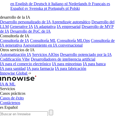
en
English
de
Deutsch
it
Italiano
nl
Nederlands
fr
Français
es
Español
sv
Svenska
pt
Português
pl
Polski
desarrollo de la IA
Desarrollo personalizado de IA
Aprendizaje automático
Desarrollo del
LLM
Generative IA
IA adaptativa
IA empresarial
Desarrollo de MVP
de IA
Desarrollo de PoC de IA
Consultoría de IA
Consultoría de IA
Consultoría ML
Consultoría MLOps
Consultoría de
IA generativa
Asesoramiento en IA conversacional
Otros servicios de IA
Automatización IA
Servicios AIOps
Desarrollo potenciado por la IA
Codificación Vibe
Desarrolladores de inteligencia artificial
IA para el comercio electrónico
IA para minoristas
IA para banca
IA para sanidad
IA para farmacia
IA para fabricación
Innowise Global
IA & ML
Servicios
Casos prácticos
Casos de éxito
Contáctenos
es
Español