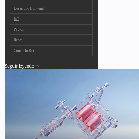
Desarrollo front-end
IoT
Python
React
Comercio Retail
Seguir leyendo