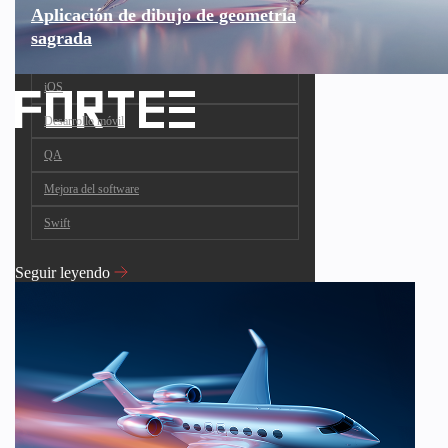
Aplicación de dibujo de geometría
sagrada
iOS
Desarrollo móvil
QA
Mejora del software
Swift
Seguir leyendo