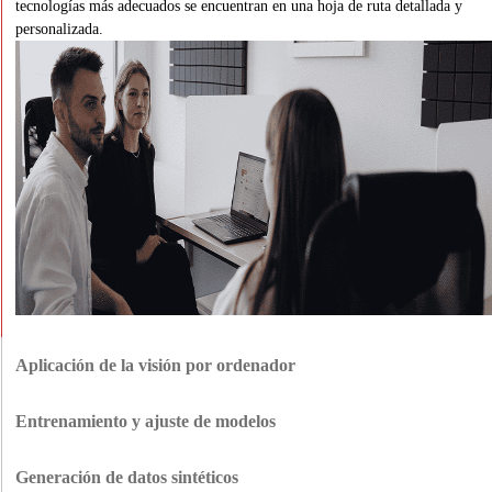
tecnologías más adecuados se encuentran en una hoja de ruta detallada y
personalizada.
Aplicación de la visión por ordenador
Aplicamos las herramientas de visión por ordenador de forma que
complementen y mejoren su configuración actual, para que todo encaje y
Entrenamiento y ajuste de modelos
respalde los objetivos empresariales a largo plazo.
Cuéntenos sus escenarios exactos y adaptaremos los modelos a ellos. Con
grandes volúmenes de datos de entrenamiento relevantes, nuestros modelos
Generación de datos sintéticos
son precisos en condiciones reales.