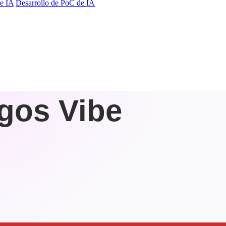
e IA
Desarrollo de PoC de IA
igos Vibe