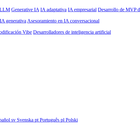
l LLM
Generative IA
IA adaptativa
IA empresarial
Desarrollo de MVP d
IA generativa
Asesoramiento en IA conversacional
odificación Vibe
Desarrolladores de inteligencia artificial
pañol
sv
Svenska
pt
Português
pl
Polski