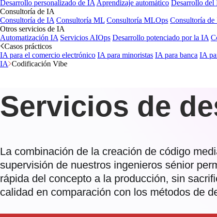
Desarrollo personalizado de IA
Aprendizaje automático
Desarrollo de
Consultoría de IA
Consultoría de IA
Consultoría ML
Consultoría MLOps
Consultoría de 
Otros servicios de IA
Automatización IA
Servicios AIOps
Desarrollo potenciado por la IA
C
Casos prácticos
IA para el comercio electrónico
IA para minoristas
IA para banca
IA pa
IA
Codificación Vibe
Servicios de de
La combinación de la creación de código medi
supervisión de nuestros ingenieros sénior per
rápida del concepto a la producción, sin sacrifi
calidad en comparación con los métodos de des