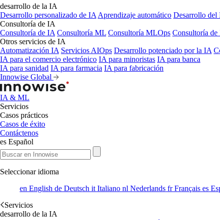
desarrollo de la IA
Desarrollo personalizado de IA
Aprendizaje automático
Desarrollo de
Consultoría de IA
Consultoría de IA
Consultoría ML
Consultoría MLOps
Consultoría de 
Otros servicios de IA
Automatización IA
Servicios AIOps
Desarrollo potenciado por la IA
C
IA para el comercio electrónico
IA para minoristas
IA para banca
IA para sanidad
IA para farmacia
IA para fabricación
Innowise Global
IA & ML
Servicios
Casos prácticos
Casos de éxito
Contáctenos
es
Español
Seleccionar idioma
en
English
de
Deutsch
it
Italiano
nl
Nederlands
fr
Français
es
Es
Servicios
desarrollo de la IA