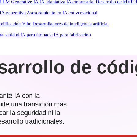
l LLM
Generative IA
IA adaptativa
IA empresarial
Desarrollo de MVP d
IA generativa
Asesoramiento en IA conversacional
odificación Vibe
Desarrolladores de inteligencia artificial
ra sanidad
IA para farmacia
IA para fabricación
sarrollo de cód
ante IA con la
mite una transición más
car la seguridad ni la
arrollo tradicionales.