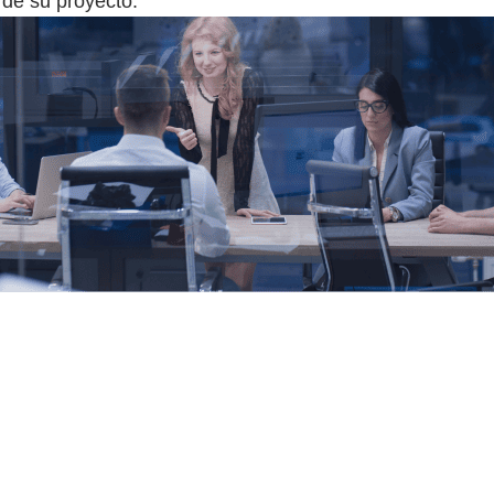
 de su proyecto.
g MVP, PoC y creación de prototipos