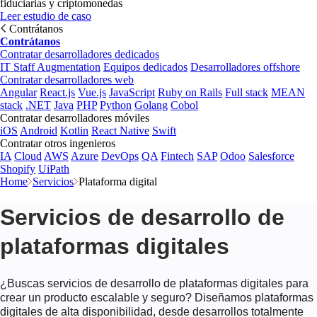
fiduciarias y criptomonedas
Leer estudio de caso
Contrátanos
Contrátanos
Contratar desarrolladores dedicados
IT Staff Augmentation
Equipos dedicados
Desarrolladores offshore
Contratar desarrolladores web
Angular
React.js
Vue.js
JavaScript
Ruby on Rails
Full stack
MEAN
stack
.NET
Java
PHP
Python
Golang
Cobol
Contratar desarrolladores móviles
iOS
Android
Kotlin
React Native
Swift
Contratar otros ingenieros
IA
Cloud
AWS
Azure
DevOps
QA
Fintech
SAP
Odoo
Salesforce
Shopify
UiPath
Home
Servicios
Plataforma digital
Servicios de desarrollo de
plataformas digitales
¿Buscas servicios de desarrollo de plataformas digitales para
crear un producto escalable y seguro? Diseñamos plataformas
digitales de alta disponibilidad, desde desarrollos totalmente