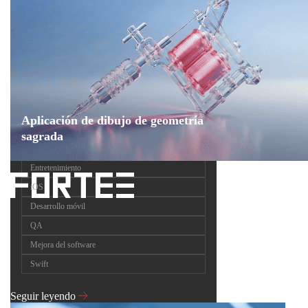
Aplicación de dibujo de geometría
sagrada
Entretenimiento
iOS
Desarrollo móvil
QA
Mejora del software
Swift
Seguir leyendo