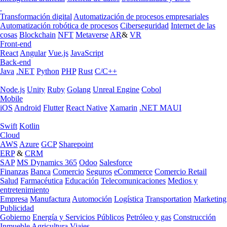
Transformación digital
Automatización de procesos empresariales
Automatización robótica de procesos
Ciberseguridad
Internet de las
cosas
Blockchain
NFT
Metaverse
AR
&
VR
Front-end
React
Angular
Vue.js
JavaScript
Back-end
Java
.NET
Python
PHP
Rust
C/C++
Node.js
Unity
Ruby
Golang
Unreal Engine
Cobol
Mobile
iOS
Android
Flutter
React Native
Xamarin
.NET MAUI
Swift
Kotlin
Cloud
AWS
Azure
GCP
Sharepoint
ERP
&
CRM
SAP
MS Dynamics 365
Odoo
Salesforce
Finanzas
Banca
Comercio
Seguros
eCommerce
Comercio Retail
Salud
Farmacéutica
Educación
Telecomunicaciones
Medios y
entretenimiento
Empresa
Manufactura
Automoción
Logística
Transportation
Marketing
Publicidad
Gobierno
Energía y Servicios Públicos
Petróleo y gas
Construcción
Inmueble
Agricultura
Viajes