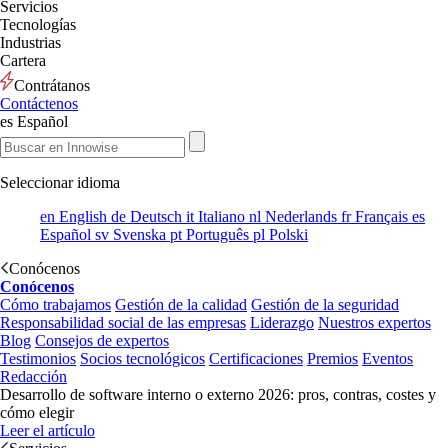
Servicios
Tecnologías
Industrias
Cartera
Contrátanos
Contáctenos
es
Español
Seleccionar idioma
en
English
de
Deutsch
it
Italiano
nl
Nederlands
fr
Français
es
Español
sv
Svenska
pt
Português
pl
Polski
Conócenos
Conócenos
Cómo trabajamos
Gestión de la calidad
Gestión de la seguridad
Responsabilidad social de las empresas
Liderazgo
Nuestros expertos
Blog
Consejos de expertos
Testimonios
Socios tecnológicos
Certificaciones
Premios
Eventos
Redacción
Desarrollo de software interno o externo 2026: pros, contras, costes y
cómo elegir
Leer el artículo