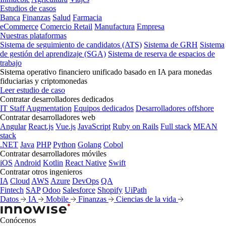
Estudios de casos
Banca
Finanzas
Salud
Farmacia
eCommerce
Comercio Retail
Manufactura
Empresa
Nuestras plataformas
Sistema de seguimiento de candidatos (ATS)
Sistema de GRH
Sistema
de gestión del aprendizaje (SGA)
Sistema de reserva de espacios de
trabajo
Sistema operativo financiero unificado basado en IA para monedas
fiduciarias y criptomonedas
Leer estudio de caso
Contratar desarrolladores dedicados
IT Staff Augmentation
Equipos dedicados
Desarrolladores offshore
Contratar desarrolladores web
Angular
React.js
Vue.js
JavaScript
Ruby on Rails
Full stack
MEAN
stack
.NET
Java
PHP
Python
Golang
Cobol
Contratar desarrolladores móviles
iOS
Android
Kotlin
React Native
Swift
Contratar otros ingenieros
IA
Cloud
AWS
Azure
DevOps
QA
Fintech
SAP
Odoo
Salesforce
Shopify
UiPath
Datos
IA
Mobile
Finanzas
Ciencias de la vida
Conócenos