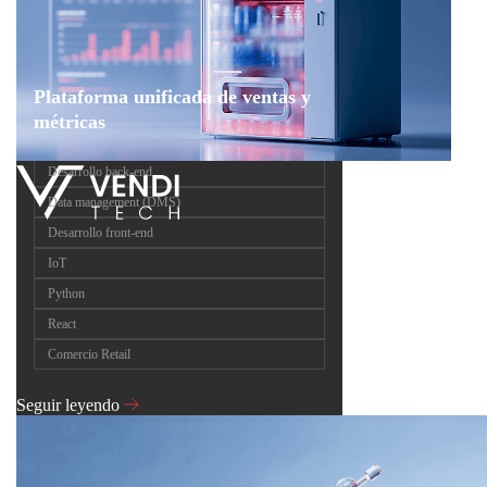
Plataforma unificada de ventas y
métricas
Desarrollo back-end
Data management (DMS)
Desarrollo front-end
IoT
Python
React
Comercio Retail
Seguir leyendo