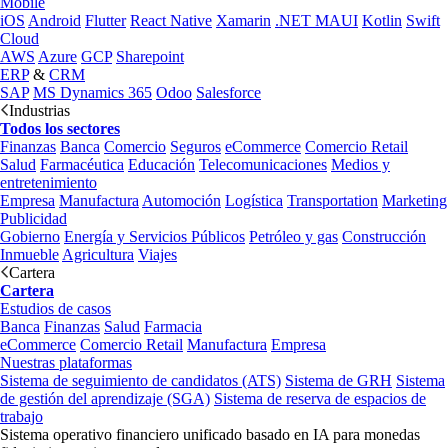
Mobile
iOS
Android
Flutter
React Native
Xamarin
.NET MAUI
Kotlin
Swift
Cloud
AWS
Azure
GCP
Sharepoint
ERP
&
CRM
SAP
MS Dynamics 365
Odoo
Salesforce
Industrias
Todos los sectores
Finanzas
Banca
Comercio
Seguros
eCommerce
Comercio Retail
Salud
Farmacéutica
Educación
Telecomunicaciones
Medios y
entretenimiento
Empresa
Manufactura
Automoción
Logística
Transportation
Marketing
Publicidad
Gobierno
Energía y Servicios Públicos
Petróleo y gas
Construcción
Inmueble
Agricultura
Viajes
Cartera
Cartera
Estudios de casos
Banca
Finanzas
Salud
Farmacia
eCommerce
Comercio Retail
Manufactura
Empresa
Nuestras plataformas
Sistema de seguimiento de candidatos (ATS)
Sistema de GRH
Sistema
de gestión del aprendizaje (SGA)
Sistema de reserva de espacios de
trabajo
Sistema operativo financiero unificado basado en IA para monedas