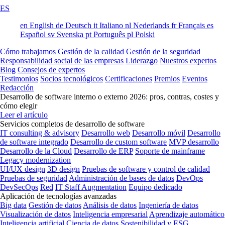
ES
en
English
de
Deutsch
it
Italiano
nl
Nederlands
fr
Français
es
Español
sv
Svenska
pt
Português
pl
Polski
Cómo trabajamos
Gestión de la calidad
Gestión de la seguridad
Responsabilidad social de las empresas
Liderazgo
Nuestros expertos
Blog
Consejos de expertos
Testimonios
Socios tecnológicos
Certificaciones
Premios
Eventos
Redacción
Desarrollo de software interno o externo 2026: pros, contras, costes y
cómo elegir
Leer el artículo
Servicios completos de desarrollo de software
IT consulting & advisory
Desarrollo web
Desarrollo móvil
Desarrollo
de software integrado
Desarrollo de custom software
MVP desarrollo
Desarrollo de la Cloud
Desarrollo de ERP
Soporte de mainframe
Legacy modernization
UI/UX design
3D design
Pruebas de software y control de calidad
Pruebas de seguridad
Administración de bases de datos
DevOps
DevSecOps
Red
IT Staff Augmentation
Equipo dedicado
Aplicación de tecnologías avanzadas
Big data
Gestión de datos
Análisis de datos
Ingeniería de datos
Visualización de datos
Inteligencia empresarial
Aprendizaje automático
Inteligencia artificial
Ciencia de datos
Sostenibilidad y ESG