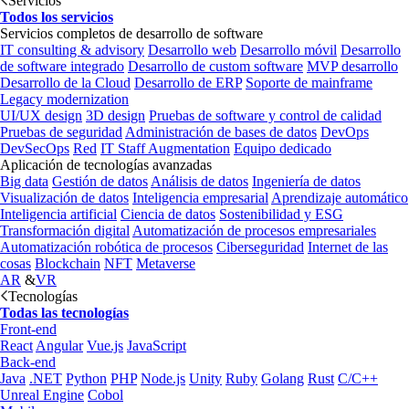
Servicios
Todos los servicios
Servicios completos de desarrollo de software
IT consulting & advisory
Desarrollo web
Desarrollo móvil
Desarrollo
de software integrado
Desarrollo de custom software
MVP desarrollo
Desarrollo de la Cloud
Desarrollo de ERP
Soporte de mainframe
Legacy modernization
UI/UX design
3D design
Pruebas de software y control de calidad
Pruebas de seguridad
Administración de bases de datos
DevOps
DevSecOps
Red
IT Staff Augmentation
Equipo dedicado
Aplicación de tecnologías avanzadas
Big data
Gestión de datos
Análisis de datos
Ingeniería de datos
Visualización de datos
Inteligencia empresarial
Aprendizaje automático
Inteligencia artificial
Ciencia de datos
Sostenibilidad y ESG
Transformación digital
Automatización de procesos empresariales
Automatización robótica de procesos
Ciberseguridad
Internet de las
cosas
Blockchain
NFT
Metaverse
AR
&
VR
Tecnologías
Todas las tecnologías
Front-end
React
Angular
Vue.js
JavaScript
Back-end
Java
.NET
Python
PHP
Node.js
Unity
Ruby
Golang
Rust
C/C++
Unreal Engine
Cobol