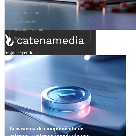
Inteligencia empresarial
Ingeniería de datos
Entretenimiento
Desarrollo front-end
Node.js
Seguir leyendo
Ecosistema de cumplimiento de
extremo a extremo impulsado por