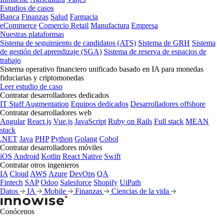
Estudios de casos
Banca
Finanzas
Salud
Farmacia
eCommerce
Comercio Retail
Manufactura
Empresa
Nuestras plataformas
Sistema de seguimiento de candidatos (ATS)
Sistema de GRH
Sistema
de gestión del aprendizaje (SGA)
Sistema de reserva de espacios de
trabajo
Sistema operativo financiero unificado basado en IA para monedas
fiduciarias y criptomonedas
Leer estudio de caso
Contratar desarrolladores dedicados
IT Staff Augmentation
Equipos dedicados
Desarrolladores offshore
Contratar desarrolladores web
Angular
React.js
Vue.js
JavaScript
Ruby on Rails
Full stack
MEAN
stack
.NET
Java
PHP
Python
Golang
Cobol
Contratar desarrolladores móviles
iOS
Android
Kotlin
React Native
Swift
Contratar otros ingenieros
IA
Cloud
AWS
Azure
DevOps
QA
Fintech
SAP
Odoo
Salesforce
Shopify
UiPath
Datos
IA
Mobile
Finanzas
Ciencias de la vida
Conócenos