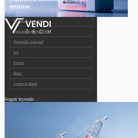
métricas
Desarrollo back-end
Data management (DMS)
Desarrollo front-end
IoT
Python
React
Comercio Retail
Seguir leyendo