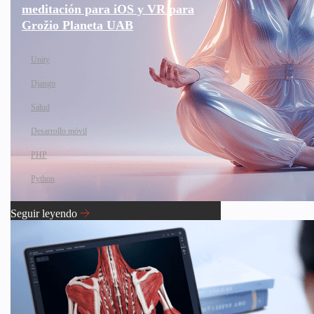
meditación para iOS y VR para
Grožio Planeta UAB
Unity
Django
Salud
Desarrollo móvil
PHP
Python
Seguir leyendo