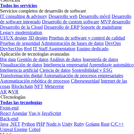
Servicios
Todos los servicios
Servicios completos de desarrollo de software
IT consulting & advisory
Desarrollo web
Desarrollo móvil
Desarrollo
de software integrado
Desarrollo de custom software
MVP desarrollo
Desarrollo de la Cloud
Desarrollo de ERP
Soporte de mainframe
Legacy modernization
UI/UX design
3D design
Pruebas de software y control de calidad
Pruebas de seguridad
Administración de bases de datos
DevOps
DevSecOps
Red
IT Staff Augmentation
Equipo dedicado
Aplicación de tecnologías avanzadas
Big data
Gestión de datos
Análisis de datos
Ingeniería de datos
Visualización de datos
Inteligencia empresarial
Aprendizaje automático
Inteligencia artificial
Ciencia de datos
Sostenibilidad y ESG
Transformación digital
Automatización de procesos empresariales
Automatización robótica de procesos
Ciberseguridad
Internet de las
cosas
Blockchain
NFT
Metaverse
AR
&
VR
Tecnologías
Todas las tecnologías
Front-end
React
Angular
Vue.js
JavaScript
Back-end
Java
.NET
Python
PHP
Node.js
Unity
Ruby
Golang
Rust
C/C++
Unreal Engine
Cobol