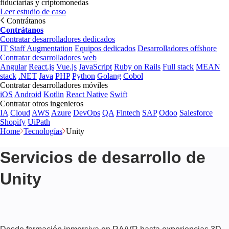
fiduciarias y criptomonedas
Leer estudio de caso
Contrátanos
Contrátanos
Contratar desarrolladores dedicados
IT Staff Augmentation
Equipos dedicados
Desarrolladores offshore
Contratar desarrolladores web
Angular
React.js
Vue.js
JavaScript
Ruby on Rails
Full stack
MEAN
stack
.NET
Java
PHP
Python
Golang
Cobol
Contratar desarrolladores móviles
iOS
Android
Kotlin
React Native
Swift
Contratar otros ingenieros
IA
Cloud
AWS
Azure
DevOps
QA
Fintech
SAP
Odoo
Salesforce
Shopify
UiPath
Home
Tecnologías
Unity
Servicios de desarrollo de
Unity