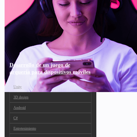
Desarrollo de un juego de
arquería para dispositivos móviles
Unity
3D design
Android
C#
Entretenimiento