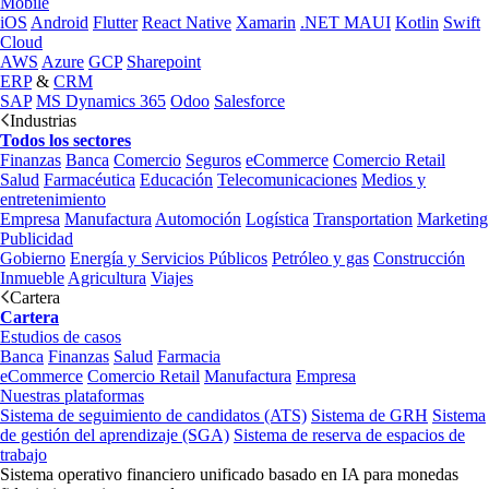
Mobile
iOS
Android
Flutter
React Native
Xamarin
.NET MAUI
Kotlin
Swift
Cloud
AWS
Azure
GCP
Sharepoint
ERP
&
CRM
SAP
MS Dynamics 365
Odoo
Salesforce
Industrias
Todos los sectores
Finanzas
Banca
Comercio
Seguros
eCommerce
Comercio Retail
Salud
Farmacéutica
Educación
Telecomunicaciones
Medios y
entretenimiento
Empresa
Manufactura
Automoción
Logística
Transportation
Marketing
Publicidad
Gobierno
Energía y Servicios Públicos
Petróleo y gas
Construcción
Inmueble
Agricultura
Viajes
Cartera
Cartera
Estudios de casos
Banca
Finanzas
Salud
Farmacia
eCommerce
Comercio Retail
Manufactura
Empresa
Nuestras plataformas
Sistema de seguimiento de candidatos (ATS)
Sistema de GRH
Sistema
de gestión del aprendizaje (SGA)
Sistema de reserva de espacios de
trabajo
Sistema operativo financiero unificado basado en IA para monedas