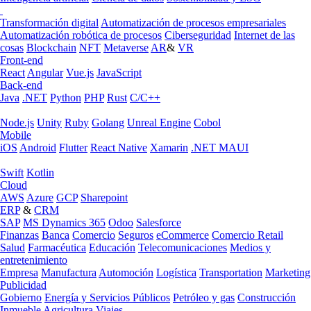
Transformación digital
Automatización de procesos empresariales
Automatización robótica de procesos
Ciberseguridad
Internet de las
cosas
Blockchain
NFT
Metaverse
AR
&
VR
Front-end
React
Angular
Vue.js
JavaScript
Back-end
Java
.NET
Python
PHP
Rust
C/C++
Node.js
Unity
Ruby
Golang
Unreal Engine
Cobol
Mobile
iOS
Android
Flutter
React Native
Xamarin
.NET MAUI
Swift
Kotlin
Cloud
AWS
Azure
GCP
Sharepoint
ERP
&
CRM
SAP
MS Dynamics 365
Odoo
Salesforce
Finanzas
Banca
Comercio
Seguros
eCommerce
Comercio Retail
Salud
Farmacéutica
Educación
Telecomunicaciones
Medios y
entretenimiento
Empresa
Manufactura
Automoción
Logística
Transportation
Marketing
Publicidad
Gobierno
Energía y Servicios Públicos
Petróleo y gas
Construcción
Inmueble
Agricultura
Viajes