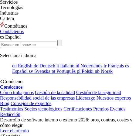
Servicios
Tecnologías
Industrias
Cartera
Contrátanos
Contáctenos
es
Español
Seleccionar idioma
en
English
de
Deutsch
it
Italiano
nl
Nederlands
fr
Français
es
Español
sv
Svenska
pt
Português
pl
Polski
nb
Norsk
Conócenos
Conócenos
Cómo trabajamos
Gestión de la calidad
Gestión de la seguridad
Responsabilidad social de las empresas
Liderazgo
Nuestros expertos
Blog
Consejos de expertos
Testimonios
Socios tecnológicos
Certificaciones
Premios
Eventos
Redacción
Desarrollo de software interno o externo 2026: pros, contras, costes y
cómo elegir
Leer el artículo