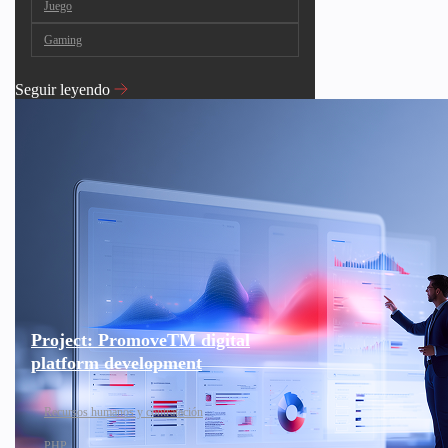
Juego
Gaming
Seguir leyendo
Project: PromoveTM digital
platform development
Recursos humanos y contratación
PHP