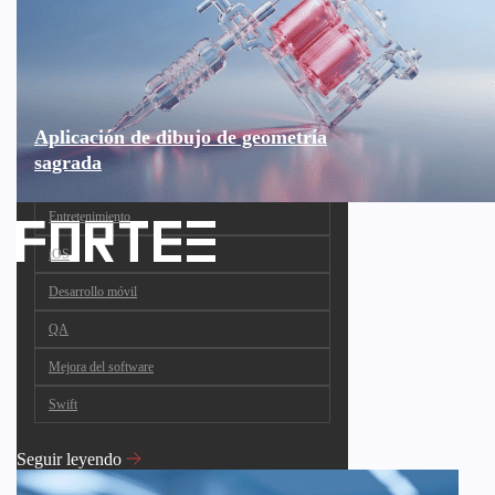
Aplicación de dibujo de geometría
sagrada
Entretenimiento
iOS
Desarrollo móvil
QA
Mejora del software
Swift
Seguir leyendo