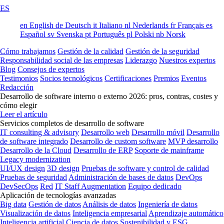
ES
en
English
de
Deutsch
it
Italiano
nl
Nederlands
fr
Français
es
Español
sv
Svenska
pt
Português
pl
Polski
nb
Norsk
Cómo trabajamos
Gestión de la calidad
Gestión de la seguridad
Responsabilidad social de las empresas
Liderazgo
Nuestros expertos
Blog
Consejos de expertos
Testimonios
Socios tecnológicos
Certificaciones
Premios
Eventos
Redacción
Desarrollo de software interno o externo 2026: pros, contras, costes y
cómo elegir
Leer el artículo
Servicios completos de desarrollo de software
IT consulting & advisory
Desarrollo web
Desarrollo móvil
Desarrollo
de software integrado
Desarrollo de custom software
MVP desarrollo
Desarrollo de la Cloud
Desarrollo de ERP
Soporte de mainframe
Legacy modernization
UI/UX design
3D design
Pruebas de software y control de calidad
Pruebas de seguridad
Administración de bases de datos
DevOps
DevSecOps
Red
IT Staff Augmentation
Equipo dedicado
Aplicación de tecnologías avanzadas
Big data
Gestión de datos
Análisis de datos
Ingeniería de datos
Visualización de datos
Inteligencia empresarial
Aprendizaje automático
Inteligencia artificial
Ciencia de datos
Sostenibilidad y ESG