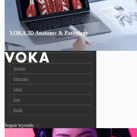
VOKA 3D Anatomy & Pathology
Unity
3D design
Angular
Educación
Salud
Java
Kotlin
Seguir leyendo