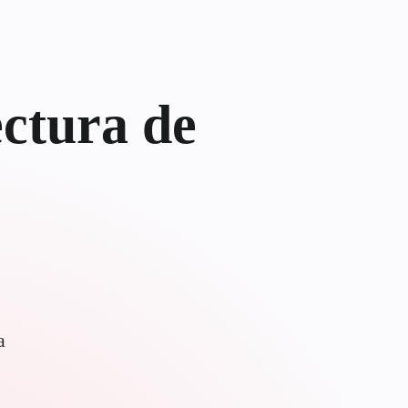
ectura de
a