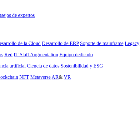
sejos de expertos
sarrollo de la Cloud
Desarrollo de ERP
Soporte de mainframe
Legacy
ps
Red
IT Staff Augmentation
Equipo dedicado
ncia artificial
Ciencia de datos
Sostenibilidad y ESG
lockchain
NFT
Metaverse
AR
&
VR