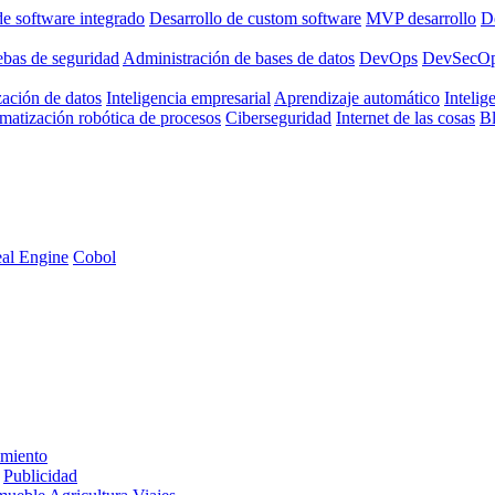
de software integrado
Desarrollo de custom software
MVP desarrollo
De
ebas de seguridad
Administración de bases de datos
DevOps
DevSecO
zación de datos
Inteligencia empresarial
Aprendizaje automático
Intelige
matización robótica de procesos
Ciberseguridad
Internet de las cosas
B
al Engine
Cobol
imiento
Publicidad