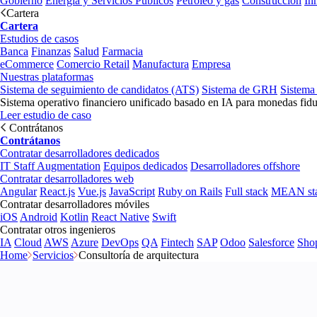
Gobierno
Energía y Servicios Públicos
Petróleo y gas
Construcción
In
Cartera
Cartera
Estudios de casos
Banca
Finanzas
Salud
Farmacia
eCommerce
Comercio Retail
Manufactura
Empresa
Nuestras plataformas
Sistema de seguimiento de candidatos (ATS)
Sistema de GRH
Sistema
Sistema operativo financiero unificado basado en IA para monedas fidu
Leer estudio de caso
Contrátanos
Contrátanos
Contratar desarrolladores dedicados
IT Staff Augmentation
Equipos dedicados
Desarrolladores offshore
Contratar desarrolladores web
Angular
React.js
Vue.js
JavaScript
Ruby on Rails
Full stack
MEAN st
Contratar desarrolladores móviles
iOS
Android
Kotlin
React Native
Swift
Contratar otros ingenieros
IA
Cloud
AWS
Azure
DevOps
QA
Fintech
SAP
Odoo
Salesforce
Sho
Home
Servicios
Consultoría de arquitectura