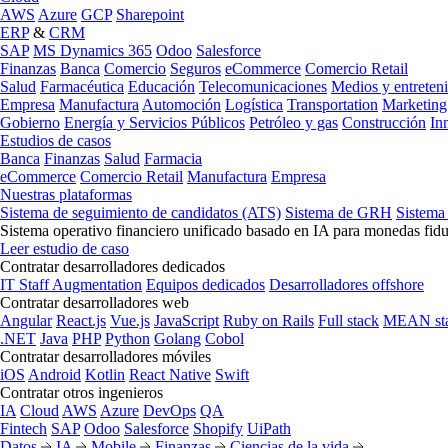
AWS
Azure
GCP
Sharepoint
ERP
&
CRM
SAP
MS Dynamics 365
Odoo
Salesforce
Finanzas
Banca
Comercio
Seguros
eCommerce
Comercio Retail
Salud
Farmacéutica
Educación
Telecomunicaciones
Medios y entreten
Empresa
Manufactura
Automoción
Logística
Transportation
Marketing
Gobierno
Energía y Servicios Públicos
Petróleo y gas
Construcción
In
Estudios de casos
Banca
Finanzas
Salud
Farmacia
eCommerce
Comercio Retail
Manufactura
Empresa
Nuestras plataformas
Sistema de seguimiento de candidatos (ATS)
Sistema de GRH
Sistema
Sistema operativo financiero unificado basado en IA para monedas fidu
Leer estudio de caso
Contratar desarrolladores dedicados
IT Staff Augmentation
Equipos dedicados
Desarrolladores offshore
Contratar desarrolladores web
Angular
React.js
Vue.js
JavaScript
Ruby on Rails
Full stack
MEAN st
.NET
Java
PHP
Python
Golang
Cobol
Contratar desarrolladores móviles
iOS
Android
Kotlin
React Native
Swift
Contratar otros ingenieros
IA
Cloud
AWS
Azure
DevOps
QA
Fintech
SAP
Odoo
Salesforce
Shopify
UiPath
Datos
IA
Mobile
Finanzas
Ciencias de la vida