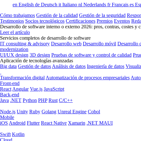
en
English
de
Deutsch
it
Italiano
nl
Nederlands
fr
Français
es
Es
Cómo trabajamos
Gestión de la calidad
Gestión de la seguridad
Respon
Testimonios
Socios tecnológicos
Certificaciones
Premios
Eventos
Reda
Desarrollo de software interno o externo 2026: pros, contras, costes y 
Leer el artículo
Servicios completos de desarrollo de software
IT consulting & advisory
Desarrollo web
Desarrollo móvil
Desarrollo 
modernization
UI/UX design
3D design
Pruebas de software y control de calidad
Pru
Aplicación de tecnologías avanzadas
Big data
Gestión de datos
Análisis de datos
Ingeniería de datos
Visuali
Transformación digital
Automatización de procesos empresariales
Auto
Front-end
React
Angular
Vue.js
JavaScript
Back-end
Java
.NET
Python
PHP
Rust
C/C++
Node.js
Unity
Ruby
Golang
Unreal Engine
Cobol
Mobile
iOS
Android
Flutter
React Native
Xamarin
.NET MAUI
Swift
Kotlin
Cloud