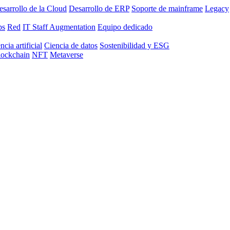
sarrollo de la Cloud
Desarrollo de ERP
Soporte de mainframe
Legacy
ps
Red
IT Staff Augmentation
Equipo dedicado
ncia artificial
Ciencia de datos
Sostenibilidad y ESG
lockchain
NFT
Metaverse