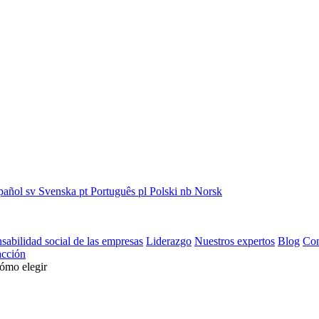
pañol
sv
Svenska
pt
Português
pl
Polski
nb
Norsk
sabilidad social de las empresas
Liderazgo
Nuestros expertos
Blog
Con
cción
cómo elegir