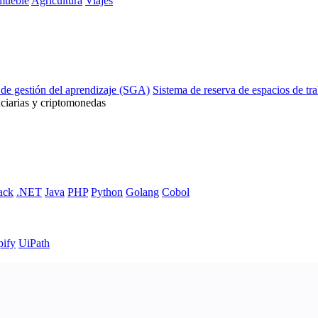
mueble
Agricultura
Viajes
 de gestión del aprendizaje (SGA)
Sistema de reserva de espacios de tr
ciarias y criptomonedas
ack
.NET
Java
PHP
Python
Golang
Cobol
pify
UiPath