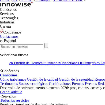
Conócenos
Servicios
Tecnologías
Industrias
Cartera
Contrátanos
Contáctenos
es
Español
Seleccionar idioma
en
English
de
Deutsch
it
Italiano
nl
Nederlands
fr
Français
es
Es
Conócenos
Conócenos
Cómo trabajamos
Gestión de la calidad
Gestión de la seguridad
Respon
Testimonios
Socios tecnológicos
Certificaciones
Premios
Eventos
Reda
Desarrollo de software interno o externo 2026: pros, contras, costes y 
Leer el artículo
Servicios
Todos los servicios
Servicios completos de desarrollo de software