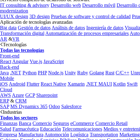
IT consulting & advisory
Desarrollo web
Desarrollo móvil
Desarrollo 
modernization
UI/UX design
3D design
Pruebas de software y control de calidad
Pru
Aplicación de tecnologías avanzadas
Big data
Gestión de datos
Análisis de datos
Ingeniería de datos
Visuali
Transformación digital
Automatización de procesos empresariales
Auto
AR
&
VR
Tecnologías
Todas las tecnologías
Front-end
React
Angular
Vue.js
JavaScript
Back-end
Java
.NET
Python
PHP
Node.js
Unity
Ruby
Golang
Rust
C/C++
Unre
Mobile
iOS
Android
Flutter
React Native
Xamarin
.NET MAUI
Kotlin
Swift
Cloud
AWS
Azure
GCP
Sharepoint
ERP
&
CRM
SAP
MS Dynamics 365
Odoo
Salesforce
Industrias
Todos los sectores
Finanzas
Banca
Comercio
Seguros
eCommerce
Comercio Retail
Salud
Farmacéutica
Educación
Telecomunicaciones
Medios y entreten
Empresa
Manufactura
Automoción
Logística
Transportation
Marketing