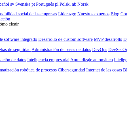
pañol
sv
Svenska
pt
Português
pl
Polski
nb
Norsk
sabilidad social de las empresas
Liderazgo
Nuestros expertos
Blog
Con
cción
cómo elegir
de software integrado
Desarrollo de custom software
MVP desarrollo
De
ebas de seguridad
Administración de bases de datos
DevOps
DevSecO
zación de datos
Inteligencia empresarial
Aprendizaje automático
Intelige
matización robótica de procesos
Ciberseguridad
Internet de las cosas
B