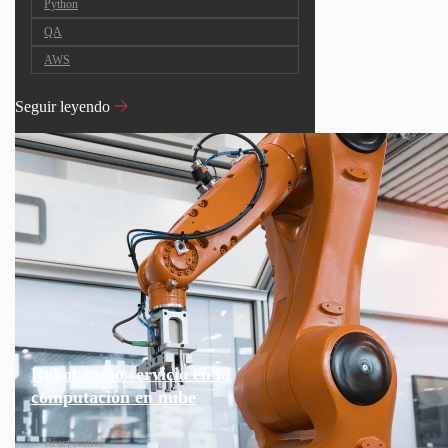
Python
QA
AWS
Seguir leyendo
Robot como servicio en la
computación en nube
React Native