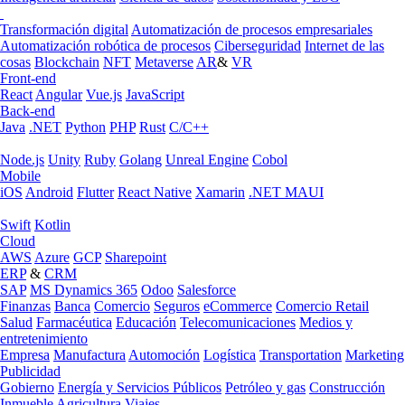
Transformación digital
Automatización de procesos empresariales
Automatización robótica de procesos
Ciberseguridad
Internet de las
cosas
Blockchain
NFT
Metaverse
AR
&
VR
Front-end
React
Angular
Vue.js
JavaScript
Back-end
Java
.NET
Python
PHP
Rust
C/C++
Node.js
Unity
Ruby
Golang
Unreal Engine
Cobol
Mobile
iOS
Android
Flutter
React Native
Xamarin
.NET MAUI
Swift
Kotlin
Cloud
AWS
Azure
GCP
Sharepoint
ERP
&
CRM
SAP
MS Dynamics 365
Odoo
Salesforce
Finanzas
Banca
Comercio
Seguros
eCommerce
Comercio Retail
Salud
Farmacéutica
Educación
Telecomunicaciones
Medios y
entretenimiento
Empresa
Manufactura
Automoción
Logística
Transportation
Marketing
Publicidad
Gobierno
Energía y Servicios Públicos
Petróleo y gas
Construcción
Inmueble
Agricultura
Viajes