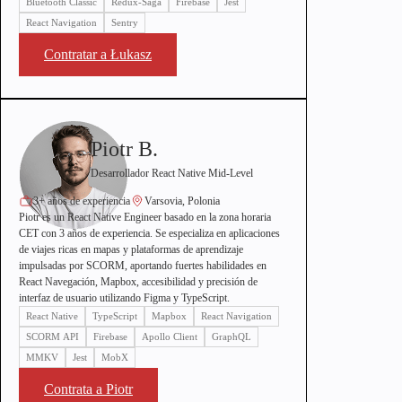
Bluetooth Classic
Redux-Saga
Firebase
Jest
React Navigation
Sentry
Contratar a Łukasz
Piotr B.
Desarrollador React Native Mid-Level
3+ años de experiencia
Varsovia, Polonia
Piotr es un React Native Engineer basado en la zona horaria
CET con 3 años de experiencia. Se especializa en aplicaciones
de viajes ricas en mapas y plataformas de aprendizaje
impulsadas por SCORM, aportando fuertes habilidades en
React Navegación, Mapbox, accesibilidad y precisión de
interfaz de usuario utilizando Figma y TypeScript.
React Native
TypeScript
Mapbox
React Navigation
SCORM API
Firebase
Apollo Client
GraphQL
MMKV
Jest
MobX
Contrata a Piotr