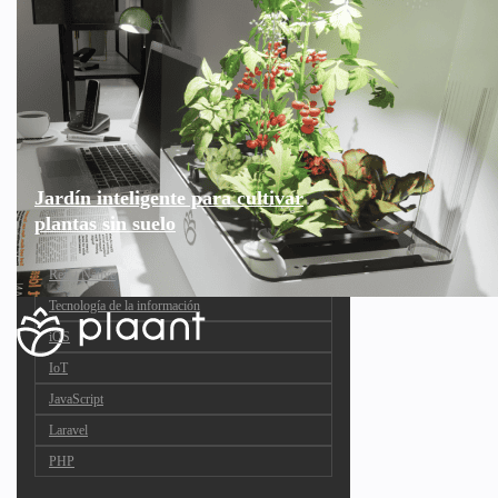
Jardín inteligente para cultivar
plantas sin suelo
React Native
Tecnología de la información
iOS
IoT
JavaScript
Laravel
PHP