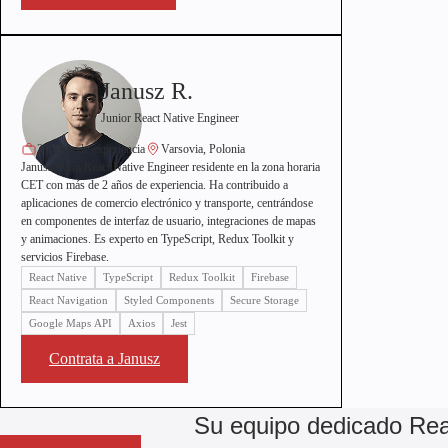
Janusz R.
Junior React Native Engineer
2+ años de experiencia
Varsovia, Polonia
Janusz es un React Native Engineer residente en la zona horaria
CET con más de 2 años de experiencia. Ha contribuido a
aplicaciones de comercio electrónico y transporte, centrándose
en componentes de interfaz de usuario, integraciones de mapas
y animaciones. Es experto en TypeScript, Redux Toolkit y
servicios Firebase.
React Native
TypeScript
Redux Toolkit
Firebase
React Navigation
Styled Components
Secure Storage
Google Maps API
Axios
Jest
Contrata a Janusz
Su equipo dedicado Rea