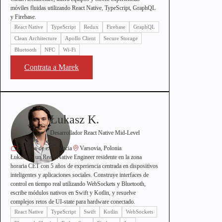
móviles fluidas utilizando React Native, TypeScript, GraphQL
y Firebase.
React Native
TypeScript
Redux
Firebase
GraphQL
Clean Architecture
Apollo Client
Secure Storage
Bluetooth
NFC
Wi-Fi
Contrata a Marek
Łukasz K.
Desarrollador React Native Mid-Level
5+ años de experiencia
Varsovia, Polonia
Łukasz es un React Native Engineer residente en la zona
horaria CET con 5 años de experiencia centrada en dispositivos
inteligentes y aplicaciones sociales. Construye interfaces de
control en tiempo real utilizando WebSockets y Bluetooth,
escribe módulos nativos en Swift y Kotlin, y resuelve
complejos retos de UI-state para hardware conectado.
React Native
TypeScript
Swift
Kotlin
WebSockets