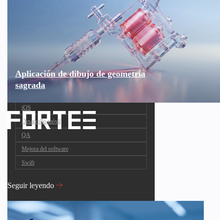
Aplicación de dibujo de geometría
sagrada
iOS
Desarrollo móvil
QA
Mejora del software
Swift
Seguir leyendo