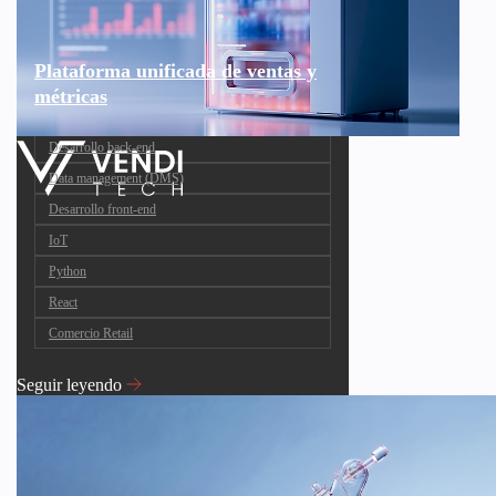
Plataforma unificada de ventas y
métricas
Desarrollo back-end
Data management (DMS)
Desarrollo front-end
IoT
Python
React
Comercio Retail
Seguir leyendo