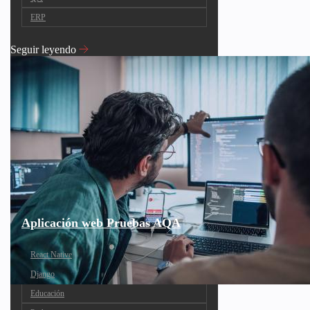
ERP
Seguir leyendo
Aplicación web Pruebas AQA
React Native
Django
Educación