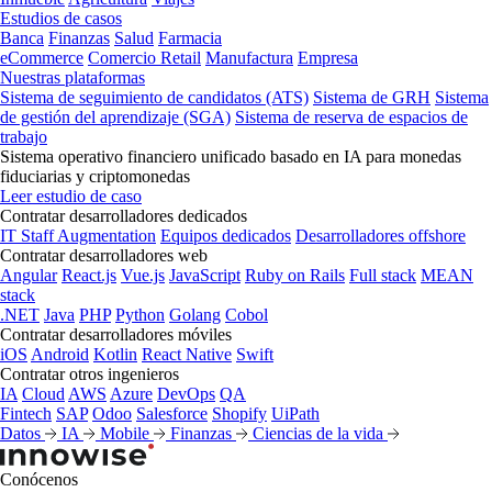
Estudios de casos
Banca
Finanzas
Salud
Farmacia
eCommerce
Comercio Retail
Manufactura
Empresa
Nuestras plataformas
Sistema de seguimiento de candidatos (ATS)
Sistema de GRH
Sistema
de gestión del aprendizaje (SGA)
Sistema de reserva de espacios de
trabajo
Sistema operativo financiero unificado basado en IA para monedas
fiduciarias y criptomonedas
Leer estudio de caso
Contratar desarrolladores dedicados
IT Staff Augmentation
Equipos dedicados
Desarrolladores offshore
Contratar desarrolladores web
Angular
React.js
Vue.js
JavaScript
Ruby on Rails
Full stack
MEAN
stack
.NET
Java
PHP
Python
Golang
Cobol
Contratar desarrolladores móviles
iOS
Android
Kotlin
React Native
Swift
Contratar otros ingenieros
IA
Cloud
AWS
Azure
DevOps
QA
Fintech
SAP
Odoo
Salesforce
Shopify
UiPath
Datos
IA
Mobile
Finanzas
Ciencias de la vida
Conócenos