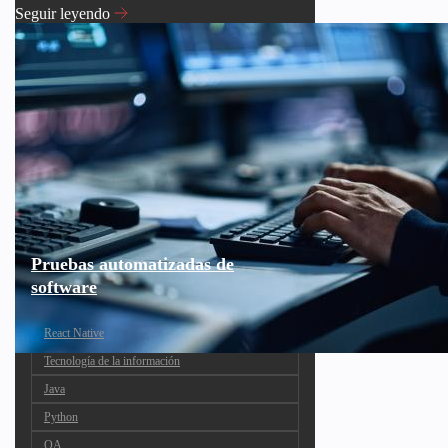
Seguir leyendo
Pruebas automatizadas de
software
React Native
Tecnología de la información
Java
Python
QA