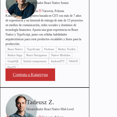
Desarrollador React Native Senior
7+ años de experiencia
Varsovia, Polonia
Katarzyna es una ingeniera basada en CET con más de 7 años
de experiencia y un historial de entrega de más de 15 proyectos
en medios de comunicación, redes sociales y dominios de
tecnología financiera. Aporta una gran experiencia en React
Native y TypeScript, junto con sólidas habilidades
arquitectónicas para crear productos escalables y listos para la
producción.
React Native
TypeScript
Firebase
Redux Toolkit
Redux-Saga
React Navigation
Native Modules
GraphQL
Styled-components
AndroidTV
WebOS
FireTV
Contrata a Katarzyna
Tadeusz Z.
Desarrollador React Native Mid-Level