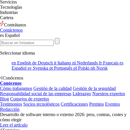
Servicios
Tecnologías
Industrias
Cartera
Contrátanos
Contáctenos
es
Español
Seleccionar idioma
en
English
de
Deutsch
it
Italiano
nl
Nederlands
fr
Français
es
Español
sv
Svenska
pt
Português
pl
Polski
nb
Norsk
Conócenos
Conócenos
Cómo trabajamos
Gestión de la calidad
Gestión de la seguridad
Responsabilidad social de las empresas
Liderazgo
Nuestros expertos
Blog
Consejos de expertos
Testimonios
Socios tecnológicos
Certificaciones
Premios
Eventos
Redacción
Desarrollo de software interno o externo 2026: pros, contras, costes y
cómo elegir
Leer el artículo