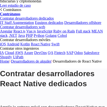
fiduciarias y criptomonedas
Leer estudio de caso
Contrátanos
Contrátanos
Contratar desarrolladores dedicados
IT Staff Augmentation
Equipos dedicados
Desarrolladores offshore
Contratar desarrolladores web
Angular
React.js
Vue.js
JavaScript
Ruby on Rails
Full stack
MEAN
stack
.NET
Java
PHP
Python
Golang
Cobol
Contratar desarrolladores móviles
iOS
Android
Kotlin
React Native
Swift
Contratar otros ingenieros
IA
Cloud
AWS
Azure
DevOps
QA
Fintech
SAP
Odoo
Salesforce
Shopify
UiPath
Home
Desarrolladores de alquiler
Desarrolladores de React Native
Contratar desarrolladores
React Native dedicados