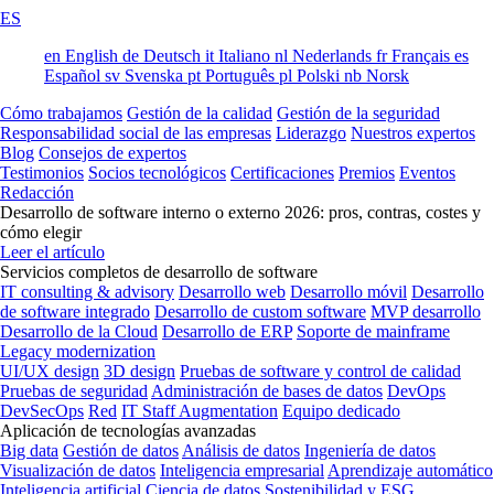
ES
en
English
de
Deutsch
it
Italiano
nl
Nederlands
fr
Français
es
Español
sv
Svenska
pt
Português
pl
Polski
nb
Norsk
Cómo trabajamos
Gestión de la calidad
Gestión de la seguridad
Responsabilidad social de las empresas
Liderazgo
Nuestros expertos
Blog
Consejos de expertos
Testimonios
Socios tecnológicos
Certificaciones
Premios
Eventos
Redacción
Desarrollo de software interno o externo 2026: pros, contras, costes y
cómo elegir
Leer el artículo
Servicios completos de desarrollo de software
IT consulting & advisory
Desarrollo web
Desarrollo móvil
Desarrollo
de software integrado
Desarrollo de custom software
MVP desarrollo
Desarrollo de la Cloud
Desarrollo de ERP
Soporte de mainframe
Legacy modernization
UI/UX design
3D design
Pruebas de software y control de calidad
Pruebas de seguridad
Administración de bases de datos
DevOps
DevSecOps
Red
IT Staff Augmentation
Equipo dedicado
Aplicación de tecnologías avanzadas
Big data
Gestión de datos
Análisis de datos
Ingeniería de datos
Visualización de datos
Inteligencia empresarial
Aprendizaje automático
Inteligencia artificial
Ciencia de datos
Sostenibilidad y ESG