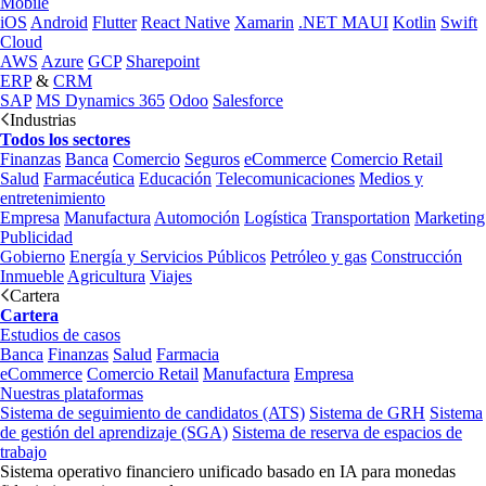
Mobile
iOS
Android
Flutter
React Native
Xamarin
.NET MAUI
Kotlin
Swift
Cloud
AWS
Azure
GCP
Sharepoint
ERP
&
CRM
SAP
MS Dynamics 365
Odoo
Salesforce
Industrias
Todos los sectores
Finanzas
Banca
Comercio
Seguros
eCommerce
Comercio Retail
Salud
Farmacéutica
Educación
Telecomunicaciones
Medios y
entretenimiento
Empresa
Manufactura
Automoción
Logística
Transportation
Marketing
Publicidad
Gobierno
Energía y Servicios Públicos
Petróleo y gas
Construcción
Inmueble
Agricultura
Viajes
Cartera
Cartera
Estudios de casos
Banca
Finanzas
Salud
Farmacia
eCommerce
Comercio Retail
Manufactura
Empresa
Nuestras plataformas
Sistema de seguimiento de candidatos (ATS)
Sistema de GRH
Sistema
de gestión del aprendizaje (SGA)
Sistema de reserva de espacios de
trabajo
Sistema operativo financiero unificado basado en IA para monedas