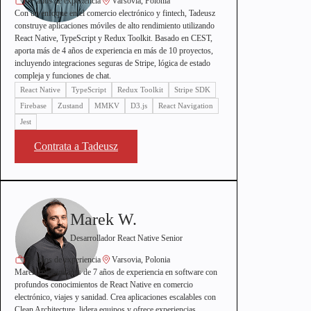
4+ años de experiencia
Varsovia, Polonia
Con un enfoque en el comercio electrónico y fintech, Tadeusz
construye aplicaciones móviles de alto rendimiento utilizando
React Native, TypeScript y Redux Toolkit. Basado en CEST,
aporta más de 4 años de experiencia en más de 10 proyectos,
incluyendo integraciones seguras de Stripe, lógica de estado
compleja y funciones de chat.
React Native
TypeScript
Redux Toolkit
Stripe SDK
Firebase
Zustand
MMKV
D3.js
React Navigation
Jest
Contrata a Tadeusz
Marek W.
Desarrollador React Native Senior
7+ años de experiencia
Varsovia, Polonia
Marek combina más de 7 años de experiencia en software con
profundos conocimientos de React Native en comercio
electrónico, viajes y sanidad. Crea aplicaciones escalables con
Clean Architecture, lidera equipos y ofrece experiencias