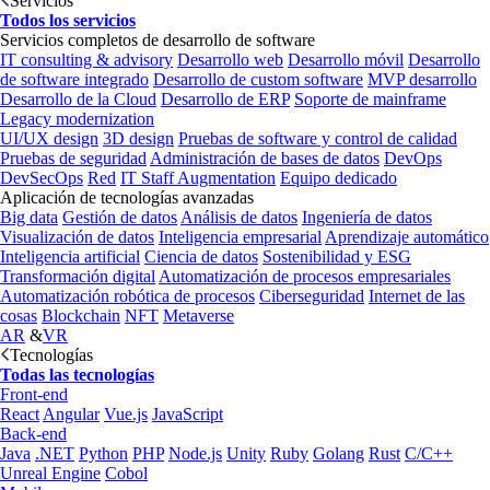
Servicios
Todos los servicios
Servicios completos de desarrollo de software
IT consulting & advisory
Desarrollo web
Desarrollo móvil
Desarrollo
de software integrado
Desarrollo de custom software
MVP desarrollo
Desarrollo de la Cloud
Desarrollo de ERP
Soporte de mainframe
Legacy modernization
UI/UX design
3D design
Pruebas de software y control de calidad
Pruebas de seguridad
Administración de bases de datos
DevOps
DevSecOps
Red
IT Staff Augmentation
Equipo dedicado
Aplicación de tecnologías avanzadas
Big data
Gestión de datos
Análisis de datos
Ingeniería de datos
Visualización de datos
Inteligencia empresarial
Aprendizaje automático
Inteligencia artificial
Ciencia de datos
Sostenibilidad y ESG
Transformación digital
Automatización de procesos empresariales
Automatización robótica de procesos
Ciberseguridad
Internet de las
cosas
Blockchain
NFT
Metaverse
AR
&
VR
Tecnologías
Todas las tecnologías
Front-end
React
Angular
Vue.js
JavaScript
Back-end
Java
.NET
Python
PHP
Node.js
Unity
Ruby
Golang
Rust
C/C++
Unreal Engine
Cobol