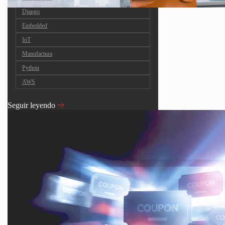
Django
Embedded
IoT
Manufactura
Python
AWS
Seguir leyendo