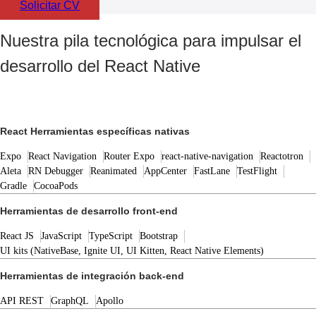
Solicitar CV
Nuestra pila tecnológica para impulsar el
desarrollo del React Native
React Herramientas específicas nativas
Expo
React Navigation
Router Expo
react-native-navigation
Reactotron
Aleta
RN Debugger
Reanimated
AppCenter
FastLane
TestFlight
Gradle
CocoaPods
Herramientas de desarrollo front-end
React JS
JavaScript
TypeScript
Bootstrap
UI kits (NativeBase, Ignite UI, UI Kitten, React Native Elements)
Herramientas de integración back-end
API REST
GraphQL
Apollo