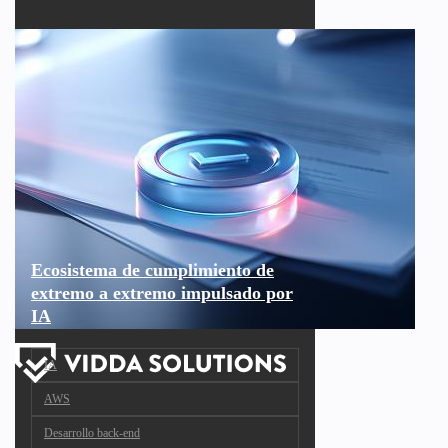
Ecosistema de cumplimiento de
extremo a extremo impulsado por
IA
IA
AWS
Desarrollo back-end