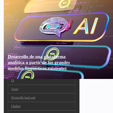
Desarrollo de una plataforma
analítica a partir de los grandes
modelos lingüísticos existentes
IA
Azure
Desarrollo back-end
Chatbot