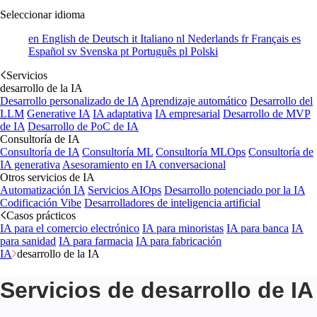
Seleccionar idioma
en
English
de
Deutsch
it
Italiano
nl
Nederlands
fr
Français
es
Español
sv
Svenska
pt
Português
pl
Polski
Servicios
desarrollo de la IA
Desarrollo personalizado de IA
Aprendizaje automático
Desarrollo del
LLM
Generative IA
IA adaptativa
IA empresarial
Desarrollo de MVP
de IA
Desarrollo de PoC de IA
Consultoría de IA
Consultoría de IA
Consultoría ML
Consultoría MLOps
Consultoría de
IA generativa
Asesoramiento en IA conversacional
Otros servicios de IA
Automatización IA
Servicios AIOps
Desarrollo potenciado por la IA
Codificación Vibe
Desarrolladores de inteligencia artificial
Casos prácticos
IA para el comercio electrónico
IA para minoristas
IA para banca
IA
para sanidad
IA para farmacia
IA para fabricación
IA
desarrollo de la IA
Servicios de desarrollo de IA