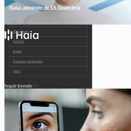
Haia: asistente de IA financiera
IA
Blockchain
FinTech
Kotlin
Contratos inteligentes
Web3
Seguir leyendo