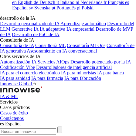
en
English
de
Deutsch
it
Italiano
nl
Nederlands
fr
Français
es
Español
sv
Svenska
pt
Português
pl
Polski
desarrollo de la IA
Desarrollo personalizado de IA
Aprendizaje automático
Desarrollo del
LLM
Generative IA
IA adaptativa
IA empresarial
Desarrollo de MVP
de IA
Desarrollo de PoC de IA
Consultoría de IA
Consultoría de IA
Consultoría ML
Consultoría MLOps
Consultoría de
IA generativa
Asesoramiento en IA conversacional
Otros servicios de IA
Automatización IA
Servicios AIOps
Desarrollo potenciado por la IA
Codificación Vibe
Desarrolladores de inteligencia artificial
IA para el comercio electrónico
IA para minoristas
IA para banca
IA para sanidad
IA para farmacia
IA para fabricación
Innowise Global
IA & ML
Servicios
Casos prácticos
Casos de éxito
Contáctenos
es
Español