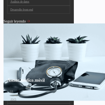
Análisis de datos
Desarrollo front-end
Seguir leyendo
Asesor médico móvil
IA
AWS