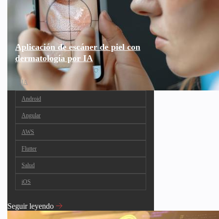
Aplicación de escáner de piel con
dermatología por IA
IA
Android
Angular
AWS
Flutter
Salud
iOS
Seguir leyendo