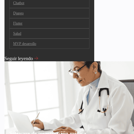
Chatbot
Django
Flutter
Salud
MVP desarrollo
Seguir leyendo
Software de investigación médica