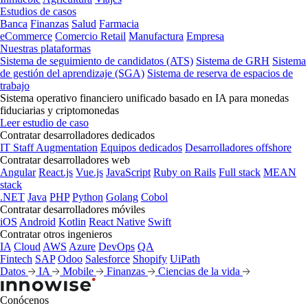
Estudios de casos
Banca
Finanzas
Salud
Farmacia
eCommerce
Comercio Retail
Manufactura
Empresa
Nuestras plataformas
Sistema de seguimiento de candidatos (ATS)
Sistema de GRH
Sistema
de gestión del aprendizaje (SGA)
Sistema de reserva de espacios de
trabajo
Sistema operativo financiero unificado basado en IA para monedas
fiduciarias y criptomonedas
Leer estudio de caso
Contratar desarrolladores dedicados
IT Staff Augmentation
Equipos dedicados
Desarrolladores offshore
Contratar desarrolladores web
Angular
React.js
Vue.js
JavaScript
Ruby on Rails
Full stack
MEAN
stack
.NET
Java
PHP
Python
Golang
Cobol
Contratar desarrolladores móviles
iOS
Android
Kotlin
React Native
Swift
Contratar otros ingenieros
IA
Cloud
AWS
Azure
DevOps
QA
Fintech
SAP
Odoo
Salesforce
Shopify
UiPath
Datos
IA
Mobile
Finanzas
Ciencias de la vida
Conócenos