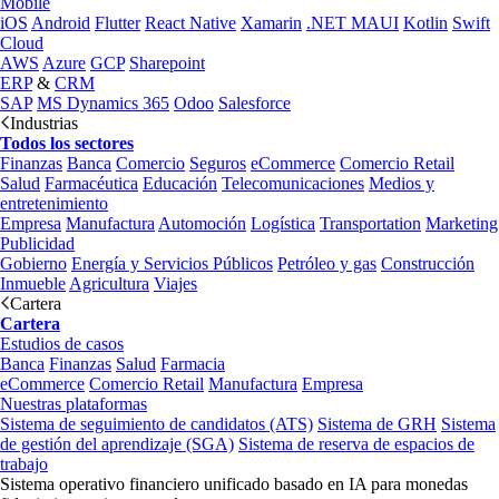
Mobile
iOS
Android
Flutter
React Native
Xamarin
.NET MAUI
Kotlin
Swift
Cloud
AWS
Azure
GCP
Sharepoint
ERP
&
CRM
SAP
MS Dynamics 365
Odoo
Salesforce
Industrias
Todos los sectores
Finanzas
Banca
Comercio
Seguros
eCommerce
Comercio Retail
Salud
Farmacéutica
Educación
Telecomunicaciones
Medios y
entretenimiento
Empresa
Manufactura
Automoción
Logística
Transportation
Marketing
Publicidad
Gobierno
Energía y Servicios Públicos
Petróleo y gas
Construcción
Inmueble
Agricultura
Viajes
Cartera
Cartera
Estudios de casos
Banca
Finanzas
Salud
Farmacia
eCommerce
Comercio Retail
Manufactura
Empresa
Nuestras plataformas
Sistema de seguimiento de candidatos (ATS)
Sistema de GRH
Sistema
de gestión del aprendizaje (SGA)
Sistema de reserva de espacios de
trabajo
Sistema operativo financiero unificado basado en IA para monedas