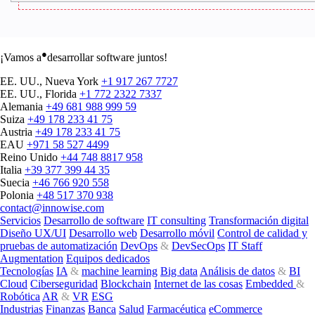
●
¡Vamos a
desarrollar software juntos!
EE. UU., Nueva York
+1 917 267 7727
EE. UU., Florida
+1 772 2322 7337
Alemania
+49 681 988 999 59
Suiza
+49 178 233 41 75
Austria
+49 178 233 41 75
EAU
+971 58 527 4499
Reino Unido
+44 748 8817 958
Italia
+39 377 399 44 35
Suecia
+46 766 920 558
Polonia
+48 517 370 938
contact@innowise.com
Servicios
Desarrollo de software
IT consulting
Transformación digital
Diseño UX/UI
Desarrollo web
Desarrollo móvil
Control de calidad y
pruebas de automatización
DevOps
&
DevSecOps
IT Staff
Augmentation
Equipos dedicados
Tecnologías
IA
&
machine learning
Big data
Análisis de datos
&
BI
Cloud
Ciberseguridad
Blockchain
Internet de las cosas
Embedded
&
Robótica
AR
&
VR
ESG
Industrias
Finanzas
Banca
Salud
Farmacéutica
eCommerce