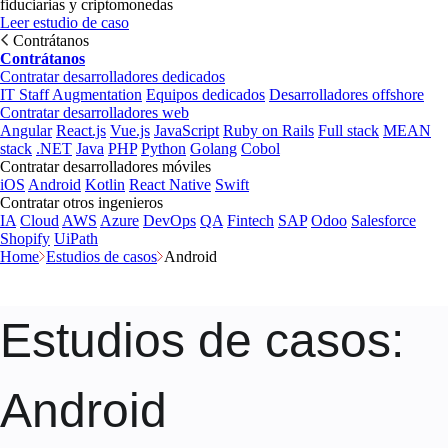
fiduciarias y criptomonedas
Leer estudio de caso
Contrátanos
Contrátanos
Contratar desarrolladores dedicados
IT Staff Augmentation
Equipos dedicados
Desarrolladores offshore
Contratar desarrolladores web
Angular
React.js
Vue.js
JavaScript
Ruby on Rails
Full stack
MEAN
stack
.NET
Java
PHP
Python
Golang
Cobol
Contratar desarrolladores móviles
iOS
Android
Kotlin
React Native
Swift
Contratar otros ingenieros
IA
Cloud
AWS
Azure
DevOps
QA
Fintech
SAP
Odoo
Salesforce
Shopify
UiPath
Home
Estudios de casos
Android
Estudios de casos
:
Android