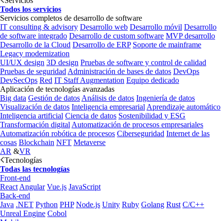
Servicios
Todos los servicios
Servicios completos de desarrollo de software
IT consulting & advisory
Desarrollo web
Desarrollo móvil
Desarrollo
de software integrado
Desarrollo de custom software
MVP desarrollo
Desarrollo de la Cloud
Desarrollo de ERP
Soporte de mainframe
Legacy modernization
UI/UX design
3D design
Pruebas de software y control de calidad
Pruebas de seguridad
Administración de bases de datos
DevOps
DevSecOps
Red
IT Staff Augmentation
Equipo dedicado
Aplicación de tecnologías avanzadas
Big data
Gestión de datos
Análisis de datos
Ingeniería de datos
Visualización de datos
Inteligencia empresarial
Aprendizaje automático
Inteligencia artificial
Ciencia de datos
Sostenibilidad y ESG
Transformación digital
Automatización de procesos empresariales
Automatización robótica de procesos
Ciberseguridad
Internet de las
cosas
Blockchain
NFT
Metaverse
AR
&
VR
Tecnologías
Todas las tecnologías
Front-end
React
Angular
Vue.js
JavaScript
Back-end
Java
.NET
Python
PHP
Node.js
Unity
Ruby
Golang
Rust
C/C++
Unreal Engine
Cobol