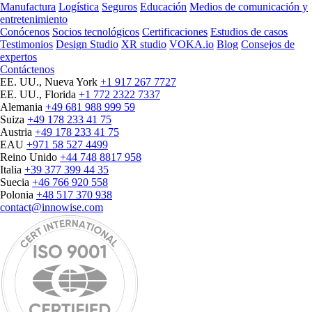
Manufactura
Logística
Seguros
Educación
Medios de comunicación y
entretenimiento
Conócenos
Socios tecnológicos
Certificaciones
Estudios de casos
Testimonios
Design Studio
XR studio
VOKA.io
Blog
Consejos de
expertos
Contáctenos
EE. UU., Nueva York
+1 917 267 7727
EE. UU., Florida
+1 772 2322 7337
Alemania
+49 681 988 999 59
Suiza
+49 178 233 41 75
Austria
+49 178 233 41 75
EAU
+971 58 527 4499
Reino Unido
+44 748 8817 958
Italia
+39 377 399 44 35
Suecia
+46 766 920 558
Polonia
+48 517 370 938
contact@innowise.com