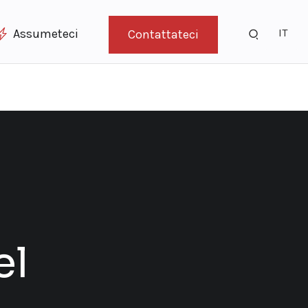
IT
Assumeteci
Contattateci
el