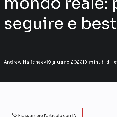
mondo reale: 
seguire e best
Andrew Nalichaev
19 giugno 2026
19 minuti di le
Riassumere l'articolo con IA