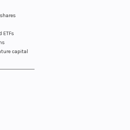
shares
d ETFs
ns
nture capital