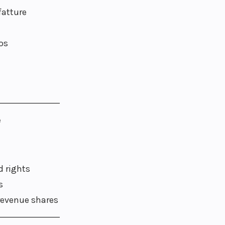
fatture
os
e
 rights
s
revenue shares