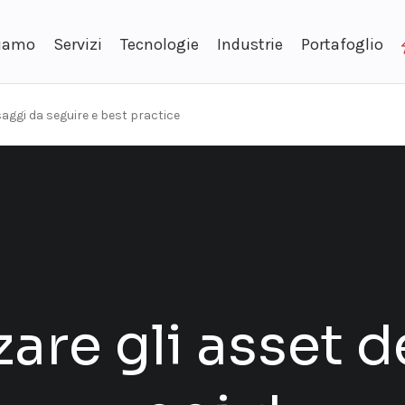
siamo
Servizi
Tecnologie
Industrie
Portafoglio
aggi da seguire e best practice
re gli asset d