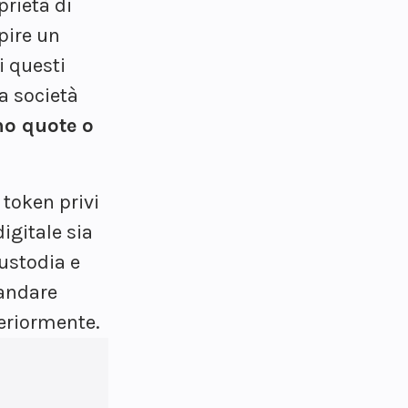
rietà di
pire un
i questi
a società
no quote o
 token privi
igitale sia
custodia e
mandare
teriormente.