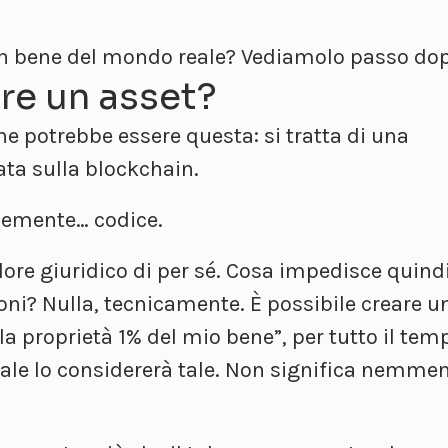
e un bene del mondo reale? Vediamolo passo do
are un asset?
e potrebbe essere questa: si tratta di una
sata sulla blockchain.
icemente… codice.
alore giuridico di per sé. Cosa impedisce quin
ioni? Nulla, tecnicamente. È possibile creare u
 proprietà 1% del mio bene”, per tutto il temp
nale lo considererà tale. Non significa nemmen