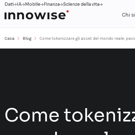
Dati
IA
Mobile
Finanza
Scienze della vita
Chi 
Casa
Blog
Come tokenizzare gli asset del mondo reale: pass
Come tokenizza