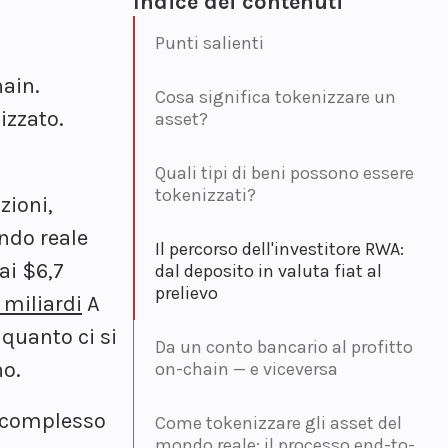
Indice dei contenuti
Punti salienti
hain.
Cosa significa tokenizzare un
izzato.
asset?
Quali tipi di beni possono essere
tokenizzati?
zioni,
ondo reale
Il percorso dell'investitore RWA:
ai $6,7
dal deposito in valuta fiat al
prelievo
 miliardi
A
 quanto ci si
Da un conto bancario al profitto
no.
on-chain — e viceversa
ù complesso
Come tokenizzare gli asset del
mondo reale: il processo end-to-