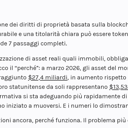
ne dei diritti di proprietà basata sulla blockc
rabile e una titolarità chiara può essere token
ede 7 passaggi completi.
zzazione di asset reali quali immobili, obbliga
cco il “perché”: a marzo
2026
, gli asset del m
 raggiunto
$27,4 miliardi
,
in aumento rispetto 
Tesoro statunitense da soli rappresentano
$13,53
 normativa si sta adeguando più rapidamente di
no iniziato a muoversi. E i numeri lo dimostra
zioni ancora, perché funziona. Il problema pi