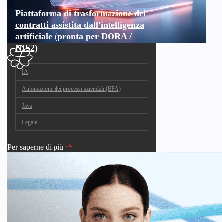
Piattaforma di trasformazione dei
contratti assistita dall'intelligenza
artificiale (pronta per DORA /
NIS2)
IA
Automazione dei processi aziendali (BPA)
Java
Legale
Per saperne di più