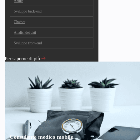
Azure
Sviluppo back-end
Chatbot
Analisi dei dati
Sviluppo front-end
Per saperne di più
Consulente medico mobile