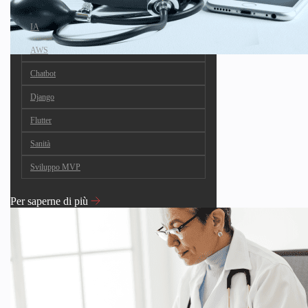
IA
AWS
Chatbot
Django
Flutter
Sanità
Sviluppo MVP
Per saperne di più