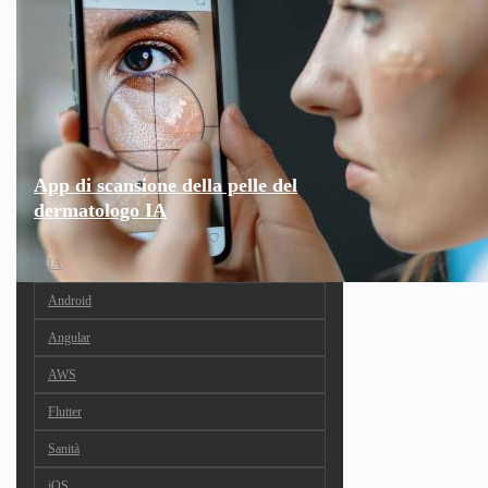
App di scansione della pelle del
dermatologo IA
IA
Android
Angular
AWS
Flutter
Sanità
iOS