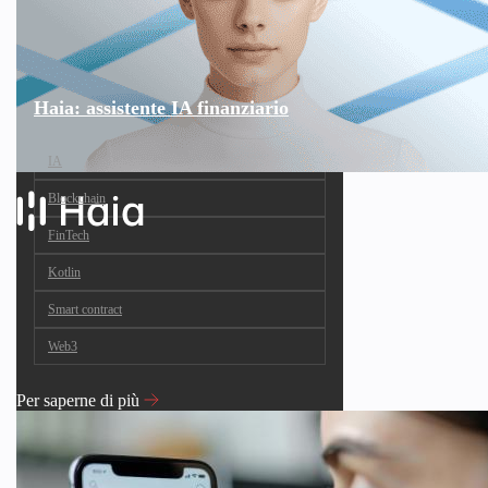
Haia: assistente IA finanziario
IA
Blockchain
FinTech
Kotlin
Smart contract
Web3
Per saperne di più