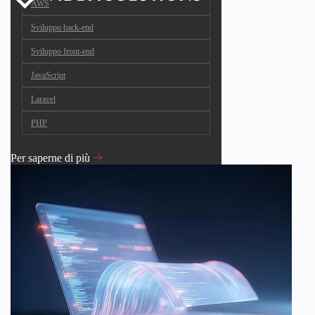
AWS
Sviluppo back-end
Sviluppo front-end
JavaScript
Laravel
PHP
Per saperne di più