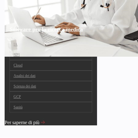
Software per la ricerca medica
IA
API
Cloud
Analisi dei dati
Scienza dei dati
GCP
Sanità
Per saperne di più