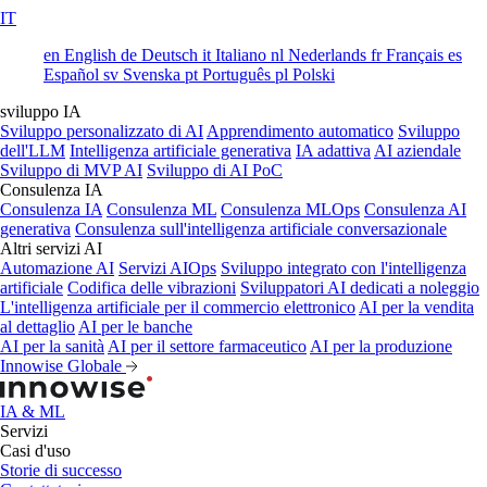
IT
en
English
de
Deutsch
it
Italiano
nl
Nederlands
fr
Français
es
Español
sv
Svenska
pt
Português
pl
Polski
sviluppo IA
Sviluppo personalizzato di AI
Apprendimento automatico
Sviluppo
dell'LLM
Intelligenza artificiale generativa
IA adattiva
AI aziendale
Sviluppo di MVP AI
Sviluppo di AI PoC
Consulenza IA
Consulenza IA
Consulenza ML
Consulenza MLOps
Consulenza AI
generativa
Consulenza sull'intelligenza artificiale conversazionale
Altri servizi AI
Automazione AI
Servizi AIOps
Sviluppo integrato con l'intelligenza
artificiale
Codifica delle vibrazioni
Sviluppatori AI dedicati a noleggio
L'intelligenza artificiale per il commercio elettronico
AI per la vendita
al dettaglio
AI per le banche
AI per la sanità
AI per il settore farmaceutico
AI per la produzione
Innowise Globale
IA & ML
Servizi
Casi d'uso
Storie di successo