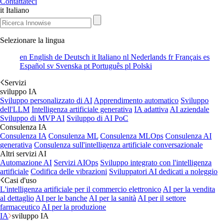
Contattateci
it
Italiano
Selezionare la lingua
en
English
de
Deutsch
it
Italiano
nl
Nederlands
fr
Français
es
Español
sv
Svenska
pt
Português
pl
Polski
Servizi
sviluppo IA
Sviluppo personalizzato di AI
Apprendimento automatico
Sviluppo
dell'LLM
Intelligenza artificiale generativa
IA adattiva
AI aziendale
Sviluppo di MVP AI
Sviluppo di AI PoC
Consulenza IA
Consulenza IA
Consulenza ML
Consulenza MLOps
Consulenza AI
generativa
Consulenza sull'intelligenza artificiale conversazionale
Altri servizi AI
Automazione AI
Servizi AIOps
Sviluppo integrato con l'intelligenza
artificiale
Codifica delle vibrazioni
Sviluppatori AI dedicati a noleggio
Casi d'uso
L'intelligenza artificiale per il commercio elettronico
AI per la vendita
al dettaglio
AI per le banche
AI per la sanità
AI per il settore
farmaceutico
AI per la produzione
IA
sviluppo IA