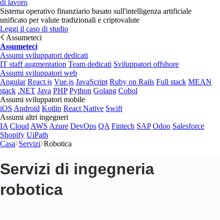
di lavoro
Sistema operativo finanziario basato sull'intelligenza artificiale
unificato per valute tradizionali e criptovalute
Leggi il caso di studio
Assumeteci
Assumeteci
Assumi sviluppatori dedicati
IT staff augmentation
Team dedicati
Sviluppatori offshore
Assumi sviluppatori web
Angular
React.js
Vue.js
JavaScript
Ruby on Rails
Full stack
MEAN
stack
.NET
Java
PHP
Python
Golang
Cobol
Assumi sviluppatori mobile
iOS
Android
Kotlin
React Native
Swift
Assumi altri ingegneri
IA
Cloud
AWS
Azure
DevOps
QA
Fintech
SAP
Odoo
Salesforce
Shopify
UiPath
Casa
Servizi
Robotica
Servizi di ingegneria
robotica