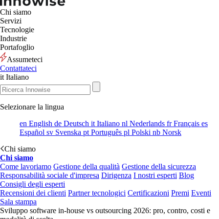
Chi siamo
Servizi
Tecnologie
Industrie
Portafoglio
Assumeteci
Contattateci
it
Italiano
Selezionare la lingua
en
English
de
Deutsch
it
Italiano
nl
Nederlands
fr
Français
es
Español
sv
Svenska
pt
Português
pl
Polski
nb
Norsk
Chi siamo
Chi siamo
Come lavoriamo
Gestione della qualità
Gestione della sicurezza
Responsabilità sociale d'impresa
Dirigenza
I nostri esperti
Blog
Consigli degli esperti
Recensioni dei clienti
Partner tecnologici
Certificazioni
Premi
Eventi
Sala stampa
Sviluppo software in-house vs outsourcing 2026: pro, contro, costi e