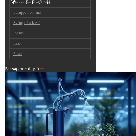
Data management (DMS)
Sviluppo front-end
Sviluppo back-end
Python
React
Retail
Per saperne di più