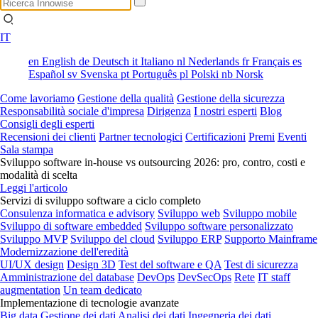
IT
en
English
de
Deutsch
it
Italiano
nl
Nederlands
fr
Français
es
Español
sv
Svenska
pt
Português
pl
Polski
nb
Norsk
Come lavoriamo
Gestione della qualità
Gestione della sicurezza
Responsabilità sociale d'impresa
Dirigenza
I nostri esperti
Blog
Consigli degli esperti
Recensioni dei clienti
Partner tecnologici
Certificazioni
Premi
Eventi
Sala stampa
Sviluppo software in-house vs outsourcing 2026: pro, contro, costi e
modalità di scelta
Leggi l'articolo
Servizi di sviluppo software a ciclo completo
Consulenza informatica e advisory
Sviluppo web
Sviluppo mobile
Sviluppo di software embedded
Sviluppo software personalizzato
Sviluppo MVP
Sviluppo del cloud
Sviluppo ERP
Supporto Mainframe
Modernizzazione dell'eredità
UI/UX design
Design 3D
Test del software e QA
Test di sicurezza
Amministrazione del database
DevOps
DevSecOps
Rete
IT staff
augmentation
Un team dedicato
Implementazione di tecnologie avanzate
Big data
Gestione dei dati
Analisi dei dati
Ingegneria dei dati