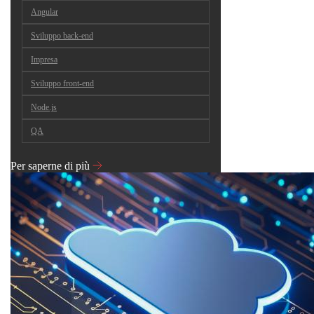
Angular
Sviluppo back-end
Impresa
Sviluppo front-end
Node.js
QA
Per saperne di più