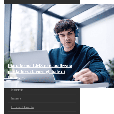
Piattaforma LMS personalizzata
per la forza lavoro globale di
Innowise
Istruzione
Impresa
HR e reclutamento