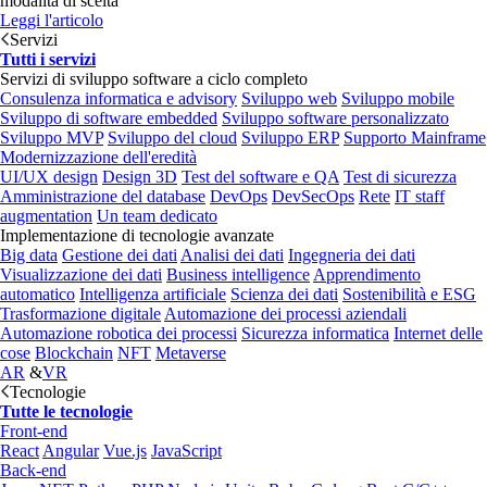
modalità di scelta
Leggi l'articolo
Servizi
Tutti i servizi
Servizi di sviluppo software a ciclo completo
Consulenza informatica e advisory
Sviluppo web
Sviluppo mobile
Sviluppo di software embedded
Sviluppo software personalizzato
Sviluppo MVP
Sviluppo del cloud
Sviluppo ERP
Supporto Mainframe
Modernizzazione dell'eredità
UI/UX design
Design 3D
Test del software e QA
Test di sicurezza
Amministrazione del database
DevOps
DevSecOps
Rete
IT staff
augmentation
Un team dedicato
Implementazione di tecnologie avanzate
Big data
Gestione dei dati
Analisi dei dati
Ingegneria dei dati
Visualizzazione dei dati
Business intelligence
Apprendimento
automatico
Intelligenza artificiale
Scienza dei dati
Sostenibilità e ESG
Trasformazione digitale
Automazione dei processi aziendali
Automazione robotica dei processi
Sicurezza informatica
Internet delle
cose
Blockchain
NFT
Metaverse
AR
&
VR
Tecnologie
Tutte le tecnologie
Front-end
React
Angular
Vue.js
JavaScript
Back-end