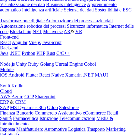
Visualizzazione dei dati
Business intelligence
Apprendimento
automatico
Intelligenza artificiale
Scienza dei dati
Sostenibilità e ESG
Trasformazione digitale
Automazione dei processi aziendali
Automazione robotica dei processi
Sicurezza informatica
Internet delle
cose
Blockchain
NFT
Metaverse
AR
&
VR
Front-end
React
Angular
Vue.js
JavaScript
Back-end
Java
.NET
Python
PHP
Rust
C/C++
Node.js
Unity
Ruby
Golang
Unreal Engine
Cobol
Mobile
iOS
Android
Flutter
React Native
Xamarin
.NET MAUI
Swift
Kotlin
Cloud
AWS
Azure
GCP
Sharepoint
ERP
&
CRM
SAP
MS Dynamics 365
Odoo
Salesforce
Finanza
Bancario
Commercio
Assicurativo
eCommerce
Retail
Sanità
Farmaceutica
Istruzione
Telecomunicazioni
Media &
Intrattenimento
Impresa
Manifatturiero
Automotive
Logistica
Trasporto
Marketing
Pubblicità