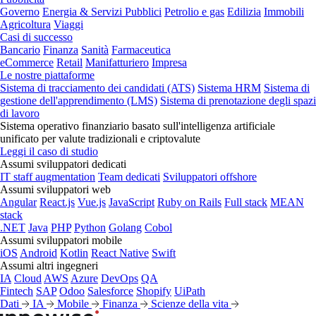
Governo
Energia & Servizi Pubblici
Petrolio e gas
Edilizia
Immobili
Agricoltura
Viaggi
Casi di successo
Bancario
Finanza
Sanità
Farmaceutica
eCommerce
Retail
Manifatturiero
Impresa
Le nostre piattaforme
Sistema di tracciamento dei candidati (ATS)
Sistema HRM
Sistema di
gestione dell'apprendimento (LMS)
Sistema di prenotazione degli spazi
di lavoro
Sistema operativo finanziario basato sull'intelligenza artificiale
unificato per valute tradizionali e criptovalute
Leggi il caso di studio
Assumi sviluppatori dedicati
IT staff augmentation
Team dedicati
Sviluppatori offshore
Assumi sviluppatori web
Angular
React.js
Vue.js
JavaScript
Ruby on Rails
Full stack
MEAN
stack
.NET
Java
PHP
Python
Golang
Cobol
Assumi sviluppatori mobile
iOS
Android
Kotlin
React Native
Swift
Assumi altri ingegneri
IA
Cloud
AWS
Azure
DevOps
QA
Fintech
SAP
Odoo
Salesforce
Shopify
UiPath
Dati
IA
Mobile
Finanza
Scienze della vita