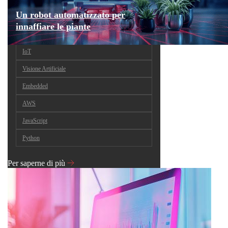
Un robot automatizzato per
innaffiare le piante
IoT
Visione Artificiale
Embedded
AWS
JavaScript
Python
Per saperne di più