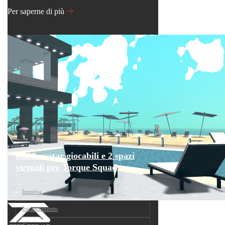
Per saperne di più
8.888 avatar giocabili e 2 spazi
virtuali per Torque Squad
Impresa
Intrattenimento