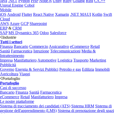
Java
.NET
Python
PHP
Node.js
Unity
Ruby
Golang
Rust
C/C++
Unreal Engine
Cobol
Mobile
iOS
Android
Flutter
React Native
Xamarin
.NET MAUI
Kotlin
Swift
Cloud
AWS
Azure
GCP
Sharepoint
ERP
&
CRM
SAP
MS Dynamics 365
Odoo
Salesforce
Industrie
Tutti i settori
Finanza
Bancario
Commercio
Assicurativo
eCommerce
Retail
Sanità
Farmaceutica
Istruzione
Telecomunicazioni
Media &
Intrattenimento
Impresa
Manifatturiero
Automotive
Logistica
Trasporto
Marketing
Pubblicità
Governo
Energia & Servizi Pubblici
Petrolio e gas
Edilizia
Immobili
Agricoltura
Viaggi
Portafoglio
Portafoglio
Casi di successo
Bancario
Finanza
Sanità
Farmaceutica
eCommerce
Retail
Manifatturiero
Impresa
Le nostre piattaforme
Sistema di tracciamento dei candidati (ATS)
Sistema HRM
Sistema di
gestione dell'apprendimento (LMS)
Sistema di prenotazione degli spazi