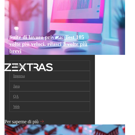
Suite di lavoro privata: Test 105
volte più veloci, rilasci 3 volte più
brevi
DevOps
Impresa
Java
QA
Web
Per saperne di più