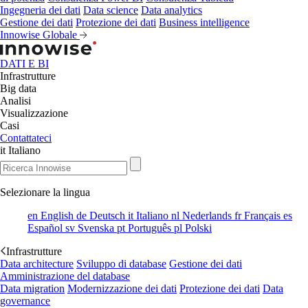
Ingegneria dei dati
Data science
Data analytics
Gestione dei dati
Protezione dei dati
Business intelligence
Innowise Globale
DATI E BI
Infrastrutture
Big data
Analisi
Visualizzazione
Casi
Contattateci
it
Italiano
Selezionare la lingua
en
English
de
Deutsch
it
Italiano
nl
Nederlands
fr
Français
es
Español
sv
Svenska
pt
Português
pl
Polski
Infrastrutture
Data architecture
Sviluppo di database
Gestione dei dati
Amministrazione del database
Data migration
Modernizzazione dei dati
Protezione dei dati
Data
governance