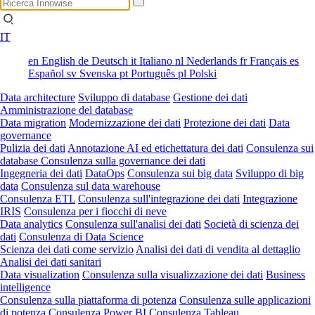
IT
en
English
de
Deutsch
it
Italiano
nl
Nederlands
fr
Français
es
Español
sv
Svenska
pt
Português
pl
Polski
Data architecture
Sviluppo di database
Gestione dei dati
Amministrazione del database
Data migration
Modernizzazione dei dati
Protezione dei dati
Data
governance
Pulizia dei dati
Annotazione AI ed etichettatura dei dati
Consulenza sui
database
Consulenza sulla governance dei dati
Ingegneria dei dati
DataOps
Consulenza sui big data
Sviluppo di big
data
Consulenza sul data warehouse
Consulenza ETL
Consulenza sull'integrazione dei dati
Integrazione
IRIS
Consulenza per i fiocchi di neve
Data analytics
Consulenza sull'analisi dei dati
Società di scienza dei
dati
Consulenza di Data Science
Scienza dei dati come servizio
Analisi dei dati di vendita al dettaglio
Analisi dei dati sanitari
Data visualization
Consulenza sulla visualizzazione dei dati
Business
intelligence
Consulenza sulla piattaforma di potenza
Consulenza sulle applicazioni
di potenza
Consulenza Power BI
Consulenza Tableau