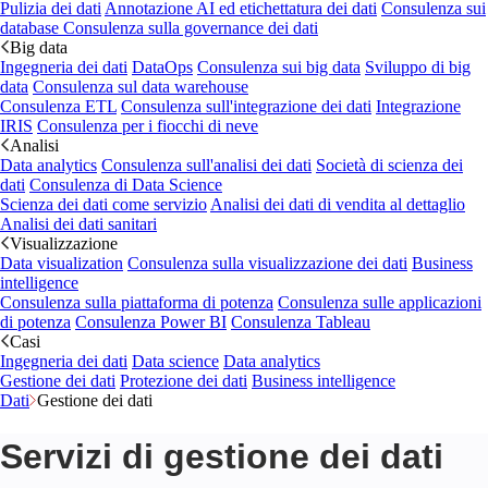
Pulizia dei dati
Annotazione AI ed etichettatura dei dati
Consulenza sui
database
Consulenza sulla governance dei dati
Big data
Ingegneria dei dati
DataOps
Consulenza sui big data
Sviluppo di big
data
Consulenza sul data warehouse
Consulenza ETL
Consulenza sull'integrazione dei dati
Integrazione
IRIS
Consulenza per i fiocchi di neve
Analisi
Data analytics
Consulenza sull'analisi dei dati
Società di scienza dei
dati
Consulenza di Data Science
Scienza dei dati come servizio
Analisi dei dati di vendita al dettaglio
Analisi dei dati sanitari
Visualizzazione
Data visualization
Consulenza sulla visualizzazione dei dati
Business
intelligence
Consulenza sulla piattaforma di potenza
Consulenza sulle applicazioni
di potenza
Consulenza Power BI
Consulenza Tableau
Casi
Ingegneria dei dati
Data science
Data analytics
Gestione dei dati
Protezione dei dati
Business intelligence
Dati
Gestione dei dati
Servizi di gestione dei dati