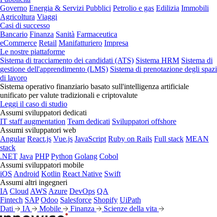
Governo
Energia & Servizi Pubblici
Petrolio e gas
Edilizia
Immobili
Agricoltura
Viaggi
Casi di successo
Bancario
Finanza
Sanità
Farmaceutica
eCommerce
Retail
Manifatturiero
Impresa
Le nostre piattaforme
Sistema di tracciamento dei candidati (ATS)
Sistema HRM
Sistema di
gestione dell'apprendimento (LMS)
Sistema di prenotazione degli spazi
di lavoro
Sistema operativo finanziario basato sull'intelligenza artificiale
unificato per valute tradizionali e criptovalute
Leggi il caso di studio
Assumi sviluppatori dedicati
IT staff augmentation
Team dedicati
Sviluppatori offshore
Assumi sviluppatori web
Angular
React.js
Vue.js
JavaScript
Ruby on Rails
Full stack
MEAN
stack
.NET
Java
PHP
Python
Golang
Cobol
Assumi sviluppatori mobile
iOS
Android
Kotlin
React Native
Swift
Assumi altri ingegneri
IA
Cloud
AWS
Azure
DevOps
QA
Fintech
SAP
Odoo
Salesforce
Shopify
UiPath
Dati
IA
Mobile
Finanza
Scienze della vita