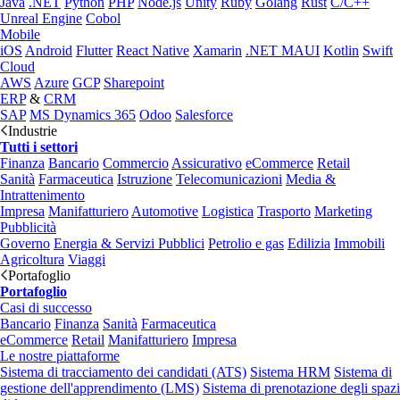
Java
.NET
Python
PHP
Node.js
Unity
Ruby
Golang
Rust
C/C++
Unreal Engine
Cobol
Mobile
iOS
Android
Flutter
React Native
Xamarin
.NET MAUI
Kotlin
Swift
Cloud
AWS
Azure
GCP
Sharepoint
ERP
&
CRM
SAP
MS Dynamics 365
Odoo
Salesforce
Industrie
Tutti i settori
Finanza
Bancario
Commercio
Assicurativo
eCommerce
Retail
Sanità
Farmaceutica
Istruzione
Telecomunicazioni
Media &
Intrattenimento
Impresa
Manifatturiero
Automotive
Logistica
Trasporto
Marketing
Pubblicità
Governo
Energia & Servizi Pubblici
Petrolio e gas
Edilizia
Immobili
Agricoltura
Viaggi
Portafoglio
Portafoglio
Casi di successo
Bancario
Finanza
Sanità
Farmaceutica
eCommerce
Retail
Manifatturiero
Impresa
Le nostre piattaforme
Sistema di tracciamento dei candidati (ATS)
Sistema HRM
Sistema di
gestione dell'apprendimento (LMS)
Sistema di prenotazione degli spazi