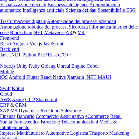
Visualizzazione dei dati
Business intelligence
Apprendimento
automatico
Intelligenza artificiale
Scienza dei dati
Sostenibilità e ESG
Trasformazione digitale
Automazione dei processi aziendali
Automazione robotica dei processi
Sicurezza informatica
Internet delle
cose
Blockchain
NFT
Metaverse
AR
&
VR
Front-end
React
Angular
Vue.js
JavaScript
Back-end
Java
.NET
Python
PHP
Rust
C/C++
Node.js
Unity
Ruby
Golang
Unreal Engine
Cobol
Mobile
iOS
Android
Flutter
React Native
Xamarin
.NET MAUI
Swift
Kotlin
Cloud
AWS
Azure
GCP
Sharepoint
ERP
&
CRM
SAP
MS Dynamics 365
Odoo
Salesforce
Finanza
Bancario
Commercio
Assicurativo
eCommerce
Retail
Sanità
Farmaceutica
Istruzione
Telecomunicazioni
Media &
Intrattenimento
Impresa
Manifatturiero
Automotive
Logistica
Trasporto
Marketing
Pubblicità