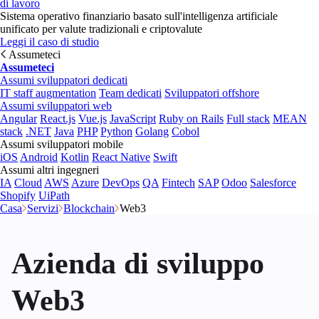
di lavoro
Sistema operativo finanziario basato sull'intelligenza artificiale
unificato per valute tradizionali e criptovalute
Leggi il caso di studio
Assumeteci
Assumeteci
Assumi sviluppatori dedicati
IT staff augmentation
Team dedicati
Sviluppatori offshore
Assumi sviluppatori web
Angular
React.js
Vue.js
JavaScript
Ruby on Rails
Full stack
MEAN
stack
.NET
Java
PHP
Python
Golang
Cobol
Assumi sviluppatori mobile
iOS
Android
Kotlin
React Native
Swift
Assumi altri ingegneri
IA
Cloud
AWS
Azure
DevOps
QA
Fintech
SAP
Odoo
Salesforce
Shopify
UiPath
Casa
Servizi
Blockchain
Web3
Azienda di sviluppo
Web3