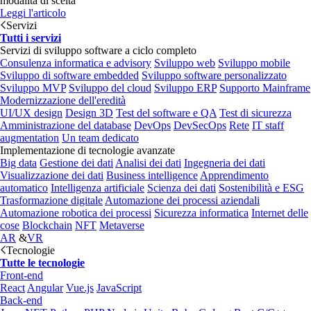
modalità di scelta
Leggi l'articolo
Servizi
Tutti i servizi
Servizi di sviluppo software a ciclo completo
Consulenza informatica e advisory
Sviluppo web
Sviluppo mobile
Sviluppo di software embedded
Sviluppo software personalizzato
Sviluppo MVP
Sviluppo del cloud
Sviluppo ERP
Supporto Mainframe
Modernizzazione dell'eredità
UI/UX design
Design 3D
Test del software e QA
Test di sicurezza
Amministrazione del database
DevOps
DevSecOps
Rete
IT staff
augmentation
Un team dedicato
Implementazione di tecnologie avanzate
Big data
Gestione dei dati
Analisi dei dati
Ingegneria dei dati
Visualizzazione dei dati
Business intelligence
Apprendimento
automatico
Intelligenza artificiale
Scienza dei dati
Sostenibilità e ESG
Trasformazione digitale
Automazione dei processi aziendali
Automazione robotica dei processi
Sicurezza informatica
Internet delle
cose
Blockchain
NFT
Metaverse
AR
&
VR
Tecnologie
Tutte le tecnologie
Front-end
React
Angular
Vue.js
JavaScript
Back-end