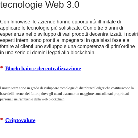
tecnologie Web 3.0
Con Innowise, le aziende hanno opportunità illimitate di
Better customer relations
applicare le tecnologie più sofisticate. Con oltre 5 anni di
esperienza nello sviluppo di vari prodotti decentralizzati, i nostri
esperti interni sono pronti a impegnarsi in qualsiasi fase e a
Le tecnologie Web 3.0 rimettono i dati
fornire ai clienti uno sviluppo e una competenza di prim'ordine
nelle mani dell'utente. L'intero ambiente
in una serie di domini legati alla blockchain.
aziendale migliora in termini di fiducia e
trasparenza.
Blockchain e decentralizzazione
I nostri team sono in grado di sviluppare tecnologie di distributed ledger che costituiscono la
base dell'Internet del futuro, dove gli utenti avranno un maggiore controllo sui propri dati
personali nell'ambiente della web blockchain.
Criptovalute