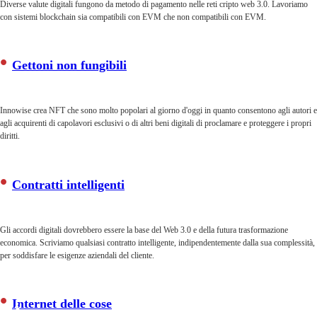
Diverse valute digitali fungono da metodo di pagamento nelle reti cripto web 3.0. Lavoriamo
con sistemi blockchain sia compatibili con EVM che non compatibili con EVM.
Socialization
Con la comparsa del Web 3.0, gli utenti
Gettoni non fungibili
potranno interagire con gli altri sulla base
di relazioni P2P, senza inutili
intermediari.
Innowise crea NFT che sono molto popolari al giorno d'oggi in quanto consentono agli autori e
agli acquirenti di capolavori esclusivi o di altri beni digitali di proclamare e proteggere i propri
diritti.
Contratti intelligenti
Gli accordi digitali dovrebbero essere la base del Web 3.0 e della futura trasformazione
economica. Scriviamo qualsiasi contratto intelligente, indipendentemente dalla sua complessità,
per soddisfare le esigenze aziendali del cliente.
Internet delle cose
Personalization