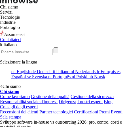
Chi siamo
Servizi
Tecnologie
Industrie
Portafoglio
Assumeteci
Contattateci
it
Italiano
Selezionare la lingua
en
English
de
Deutsch
it
Italiano
nl
Nederlands
fr
Français
es
Español
sv
Svenska
pt
Português
pl
Polski
nb
Norsk
Chi siamo
Chi siamo
Come lavoriamo
Gestione della qualità
Gestione della sicurezza
Responsabilità sociale d'impresa
Dirigenza
I nostri esperti
Blog
Consigli degli esperti
Recensioni dei clienti
Partner tecnologici
Certificazioni
Premi
Eventi
Sala stampa
Sviluppo software in-house vs outsourcing 2026: pro, contro, costi e