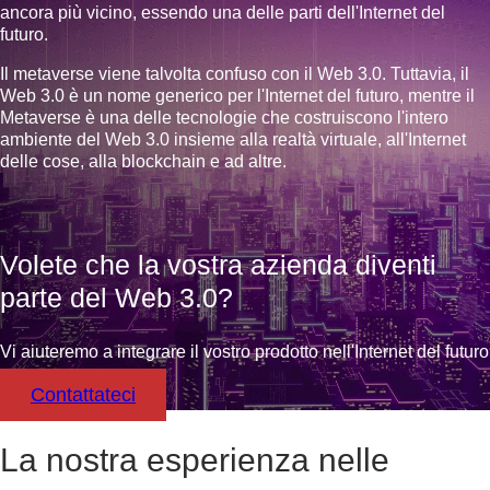
ancora più vicino, essendo una delle parti dell'Internet del
futuro.
Il metaverse viene talvolta confuso con il Web 3.0. Tuttavia, il
Web 3.0 è un nome generico per l'Internet del futuro, mentre il
Metaverse è una delle tecnologie che costruiscono l'intero
Improved security
ambiente del Web 3.0 insieme alla realtà virtuale, all'Internet
delle cose, alla blockchain e ad altre.
Il Web 3.0 utilizza tecnologie di sicurezza
avanzate come l'autorizzazione avanzata,
il libro mastro distribuito e la crittografia
che proteggono i dati aziendali e
Volete che la vostra azienda diventi
personali.
parte del Web 3.0?
Vi aiuteremo a integrare il vostro prodotto nell'Internet del futuro
Contattateci
La nostra esperienza nelle