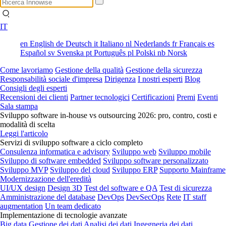
IT
en
English
de
Deutsch
it
Italiano
nl
Nederlands
fr
Français
es
Español
sv
Svenska
pt
Português
pl
Polski
nb
Norsk
Come lavoriamo
Gestione della qualità
Gestione della sicurezza
Responsabilità sociale d'impresa
Dirigenza
I nostri esperti
Blog
Consigli degli esperti
Recensioni dei clienti
Partner tecnologici
Certificazioni
Premi
Eventi
Sala stampa
Sviluppo software in-house vs outsourcing 2026: pro, contro, costi e
modalità di scelta
Leggi l'articolo
Servizi di sviluppo software a ciclo completo
Consulenza informatica e advisory
Sviluppo web
Sviluppo mobile
Sviluppo di software embedded
Sviluppo software personalizzato
Sviluppo MVP
Sviluppo del cloud
Sviluppo ERP
Supporto Mainframe
Modernizzazione dell'eredità
UI/UX design
Design 3D
Test del software e QA
Test di sicurezza
Amministrazione del database
DevOps
DevSecOps
Rete
IT staff
augmentation
Un team dedicato
Implementazione di tecnologie avanzate
Big data
Gestione dei dati
Analisi dei dati
Ingegneria dei dati