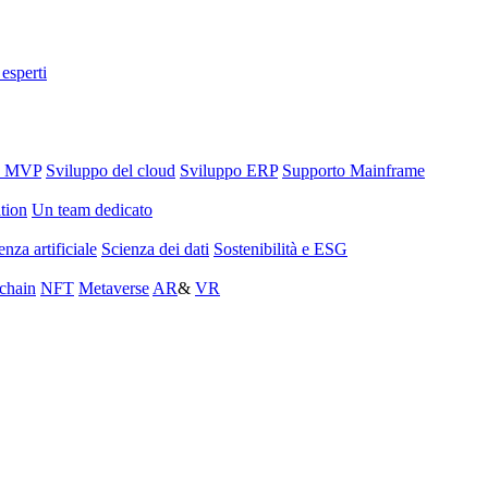
 esperti
o MVP
Sviluppo del cloud
Sviluppo ERP
Supporto Mainframe
tion
Un team dedicato
enza artificiale
Scienza dei dati
Sostenibilità e ESG
chain
NFT
Metaverse
AR
&
VR