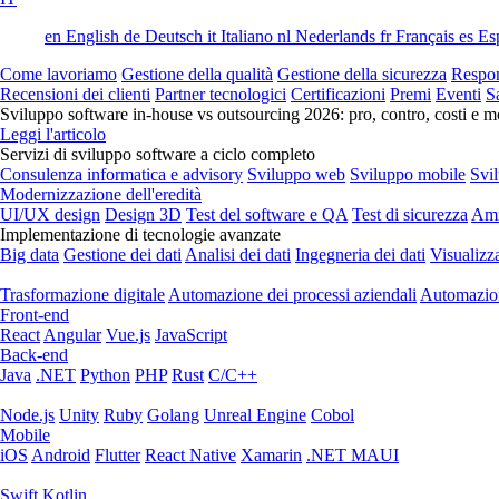
en
English
de
Deutsch
it
Italiano
nl
Nederlands
fr
Français
es
Es
Come lavoriamo
Gestione della qualità
Gestione della sicurezza
Respon
Recensioni dei clienti
Partner tecnologici
Certificazioni
Premi
Eventi
S
Sviluppo software in-house vs outsourcing 2026: pro, contro, costi e mo
Leggi l'articolo
Servizi di sviluppo software a ciclo completo
Consulenza informatica e advisory
Sviluppo web
Sviluppo mobile
Svi
Modernizzazione dell'eredità
UI/UX design
Design 3D
Test del software e QA
Test di sicurezza
Amm
Implementazione di tecnologie avanzate
Big data
Gestione dei dati
Analisi dei dati
Ingegneria dei dati
Visualizz
Trasformazione digitale
Automazione dei processi aziendali
Automazion
Front-end
React
Angular
Vue.js
JavaScript
Back-end
Java
.NET
Python
PHP
Rust
C/C++
Node.js
Unity
Ruby
Golang
Unreal Engine
Cobol
Mobile
iOS
Android
Flutter
React Native
Xamarin
.NET MAUI
Swift
Kotlin