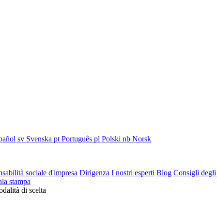
pañol
sv
Svenska
pt
Português
pl
Polski
nb
Norsk
sabilità sociale d'impresa
Dirigenza
I nostri esperti
Blog
Consigli degli
ala stampa
dalità di scelta