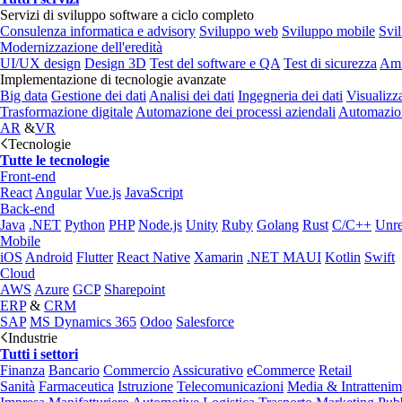
Servizi di sviluppo software a ciclo completo
Consulenza informatica e advisory
Sviluppo web
Sviluppo mobile
Svi
Modernizzazione dell'eredità
UI/UX design
Design 3D
Test del software e QA
Test di sicurezza
Amm
Implementazione di tecnologie avanzate
Big data
Gestione dei dati
Analisi dei dati
Ingegneria dei dati
Visualizz
Trasformazione digitale
Automazione dei processi aziendali
Automazion
AR
&
VR
Tecnologie
Tutte le tecnologie
Front-end
React
Angular
Vue.js
JavaScript
Back-end
Java
.NET
Python
PHP
Node.js
Unity
Ruby
Golang
Rust
C/C++
Unre
Mobile
iOS
Android
Flutter
React Native
Xamarin
.NET MAUI
Kotlin
Swift
Cloud
AWS
Azure
GCP
Sharepoint
ERP
&
CRM
SAP
MS Dynamics 365
Odoo
Salesforce
Industrie
Tutti i settori
Finanza
Bancario
Commercio
Assicurativo
eCommerce
Retail
Sanità
Farmaceutica
Istruzione
Telecomunicazioni
Media & Intratteni