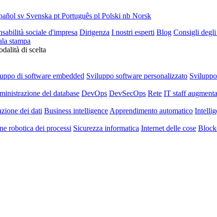
pañol
sv
Svenska
pt
Português
pl
Polski
nb
Norsk
sabilità sociale d'impresa
Dirigenza
I nostri esperti
Blog
Consigli degli
ala stampa
dalità di scelta
luppo di software embedded
Sviluppo software personalizzato
Svilupp
inistrazione del database
DevOps
DevSecOps
Rete
IT staff augmenta
azione dei dati
Business intelligence
Apprendimento automatico
Intellig
e robotica dei processi
Sicurezza informatica
Internet delle cose
Block