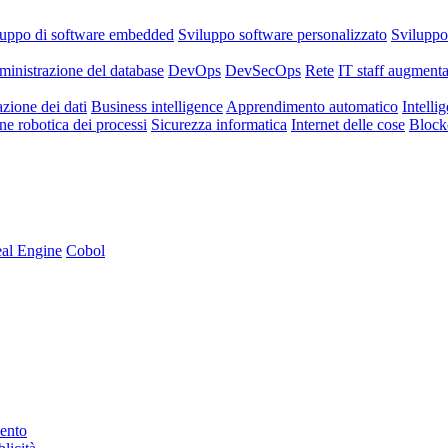
luppo di software embedded
Sviluppo software personalizzato
Svilupp
inistrazione del database
DevOps
DevSecOps
Rete
IT staff augmenta
azione dei dati
Business intelligence
Apprendimento automatico
Intellig
e robotica dei processi
Sicurezza informatica
Internet delle cose
Block
al Engine
Cobol
mento