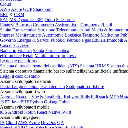
Cloud
AWS
Azure
GCP
Sharepoint
ERP
&
CRM
SAP
MS Dynamics 365
Odoo
Salesforce
Finanza
Bancario
Commercio
Assicurativo
eCommerce
Retail
Sanità
Farmaceutica
Istruzione
Telecomunicazioni
Media & Intratteni
Impresa
Manifatturiero
Automotive
Logistica
Trasporto
Marketing
Pubb
Governo
Energia & Servizi Pubblici
Petrolio e gas
Edilizia
Immobili
Ag
Casi di successo
Bancario
Finanza
Sanità
Farmaceutica
eCommerce
Retail
Manifatturiero
Impresa
Le nostre piattaforme
Sistema di tracciamento dei candidati (ATS)
Sistema HRM
Sistema di 
Sistema operativo finanziario basato sull'intelligenza artificiale unificat
Leggi il caso di studio
Assumi sviluppatori dedicati
IT staff augmentation
Team dedicati
Sviluppatori offshore
Assumi sviluppatori web
Angular
React.js
Vue.js
JavaScript
Ruby on Rails
Full stack
MEAN st
.NET
Java
PHP
Python
Golang
Cobol
Assumi sviluppatori mobile
iOS
Android
Kotlin
React Native
Swift
Assumi altri ingegneri
IA
Cloud
AWS
Azure
DevOps
QA
Fintech
SAP
Odoo
Salesforce
Shopify
UiPath