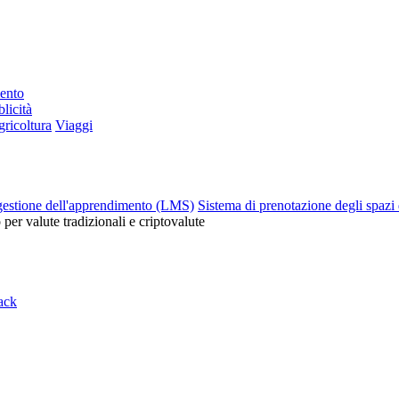
mento
licità
ricoltura
Viaggi
gestione dell'apprendimento (LMS)
Sistema di prenotazione degli spazi 
o per valute tradizionali e criptovalute
ack