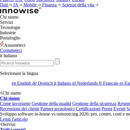
Dati
IA
Mobile
Finanza
Scienze della vita
Chi siamo
Servizi
Tecnologie
Industrie
Portafoglio
Assumeteci
Contattateci
it
Italiano
Selezionare la lingua
en
English
de
Deutsch
it
Italiano
nl
Nederlands
fr
Français
es
Es
Chi siamo
Chi siamo
Come lavoriamo
Gestione della qualità
Gestione della sicurezza
Respon
Recensioni dei clienti
Partner tecnologici
Certificazioni
Premi
Eventi
S
Sviluppo software in-house vs outsourcing 2026: pro, contro, costi e mo
Leggi l'articolo
Servizi
Tutti i servizi