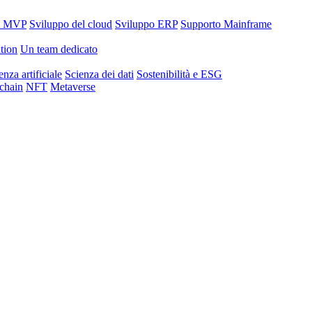
o MVP
Sviluppo del cloud
Sviluppo ERP
Supporto Mainframe
tion
Un team dedicato
enza artificiale
Scienza dei dati
Sostenibilità e ESG
chain
NFT
Metaverse