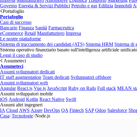
Impresa
Manifatturiero
Automotive
Logistica
Trasporto
Marketing
Pubb
Governo
Energia & Servizi Pubblici
Petrolio e gas
Edilizia
Immobili
Ag
Portafoglio
Portafoglio
Casi di successo
Bancario
Finanza
Sanità
Farmaceutica
eCommerce
Retail
Manifatturiero
Impresa
Le nostre piattaforme
Sistema di tracciamento dei candidati (ATS)
Sistema HRM
Sistema di 
Sistema operativo finanziario basato sull'intelligenza artificiale unificat
Leggi il caso di studio
Assumeteci
Assumeteci
Assumi sviluppatori dedicati
IT staff augmentation
Team dedicati
Sviluppatori offshore
Assumi sviluppatori web
Angular
React.js
Vue.js
JavaScript
Ruby on Rails
Full stack
MEAN st
Assumi sviluppatori mobile
iOS
Android
Kotlin
React Native
Swift
Assumi altri ingegneri
IA
Cloud
AWS
Azure
DevOps
QA
Fintech
SAP
Odoo
Salesforce
Sho
Casa
Tecnologie
Node.js