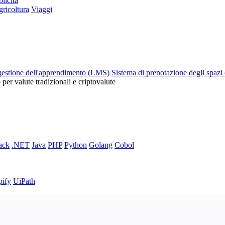
licità
ricoltura
Viaggi
gestione dell'apprendimento (LMS)
Sistema di prenotazione degli spazi 
o per valute tradizionali e criptovalute
ack
.NET
Java
PHP
Python
Golang
Cobol
pify
UiPath