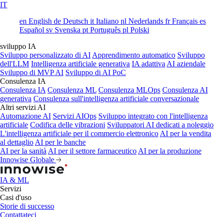
IT
en
English
de
Deutsch
it
Italiano
nl
Nederlands
fr
Français
es
Español
sv
Svenska
pt
Português
pl
Polski
sviluppo IA
Sviluppo personalizzato di AI
Apprendimento automatico
Sviluppo
dell'LLM
Intelligenza artificiale generativa
IA adattiva
AI aziendale
Sviluppo di MVP AI
Sviluppo di AI PoC
Consulenza IA
Consulenza IA
Consulenza ML
Consulenza MLOps
Consulenza AI
generativa
Consulenza sull'intelligenza artificiale conversazionale
Altri servizi AI
Automazione AI
Servizi AIOps
Sviluppo integrato con l'intelligenza
artificiale
Codifica delle vibrazioni
Sviluppatori AI dedicati a noleggio
L'intelligenza artificiale per il commercio elettronico
AI per la vendita
al dettaglio
AI per le banche
AI per la sanità
AI per il settore farmaceutico
AI per la produzione
Innowise Globale
IA & ML
Servizi
Casi d'uso
Storie di successo
Contattateci