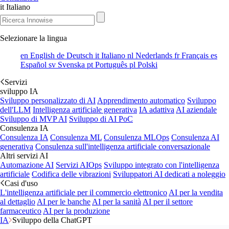
it
Italiano
Selezionare la lingua
en
English
de
Deutsch
it
Italiano
nl
Nederlands
fr
Français
es
Español
sv
Svenska
pt
Português
pl
Polski
Servizi
sviluppo IA
Sviluppo personalizzato di AI
Apprendimento automatico
Sviluppo
dell'LLM
Intelligenza artificiale generativa
IA adattiva
AI aziendale
Sviluppo di MVP AI
Sviluppo di AI PoC
Consulenza IA
Consulenza IA
Consulenza ML
Consulenza MLOps
Consulenza AI
generativa
Consulenza sull'intelligenza artificiale conversazionale
Altri servizi AI
Automazione AI
Servizi AIOps
Sviluppo integrato con l'intelligenza
artificiale
Codifica delle vibrazioni
Sviluppatori AI dedicati a noleggio
Casi d'uso
L'intelligenza artificiale per il commercio elettronico
AI per la vendita
al dettaglio
AI per le banche
AI per la sanità
AI per il settore
farmaceutico
AI per la produzione
IA
Sviluppo della ChatGPT