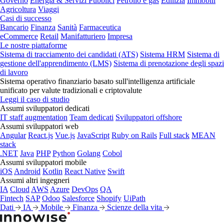
Governo
Energia & Servizi Pubblici
Petrolio e gas
Edilizia
Immobili
Agricoltura
Viaggi
Casi di successo
Bancario
Finanza
Sanità
Farmaceutica
eCommerce
Retail
Manifatturiero
Impresa
Le nostre piattaforme
Sistema di tracciamento dei candidati (ATS)
Sistema HRM
Sistema di
gestione dell'apprendimento (LMS)
Sistema di prenotazione degli spazi
di lavoro
Sistema operativo finanziario basato sull'intelligenza artificiale
unificato per valute tradizionali e criptovalute
Leggi il caso di studio
Assumi sviluppatori dedicati
IT staff augmentation
Team dedicati
Sviluppatori offshore
Assumi sviluppatori web
Angular
React.js
Vue.js
JavaScript
Ruby on Rails
Full stack
MEAN
stack
.NET
Java
PHP
Python
Golang
Cobol
Assumi sviluppatori mobile
iOS
Android
Kotlin
React Native
Swift
Assumi altri ingegneri
IA
Cloud
AWS
Azure
DevOps
QA
Fintech
SAP
Odoo
Salesforce
Shopify
UiPath
Dati
IA
Mobile
Finanza
Scienze della vita