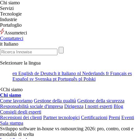
Chi siamo
Servizi
Tecnologie
Industrie
Portafoglio
Assumeteci
Contattateci
it
Italiano
Selezionare la lingua
en
English
de
Deutsch
it
Italiano
nl
Nederlands
fr
Français
es
Español
sv
Svenska
pt
Português
pl
Polski
Chi siamo
Chi siamo
Come lavoriamo
Gestione della qualità
Gestione della sicurezza
Responsabilità sociale d'impresa
Dirigenza
I nostri esperti
Blog
Consigli degli esperti
Recensioni dei clienti
Partner tecnologici
Certificazioni
Premi
Eventi
Sala stampa
Sviluppo software in-house vs outsourcing 2026: pro, contro, costi e
modalità di scelta