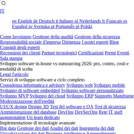
IT
en
English
de
Deutsch
it
Italiano
nl
Nederlands
fr
Français
es
Español
sv
Svenska
pt
Português
pl
Polski
Come lavoriamo
Gestione della qualità
Gestione della sicurezza
Responsabilità sociale d'impresa
Dirigenza
I nostri esperti
Blog
Consigli degli esperti
Recensioni dei clienti
Partner tecnologici
Certificazioni
Premi
Eventi
Sala stampa
Sviluppo software in-house vs outsourcing 2026: pro, contro, costi e
modalità di scelta
Leggi l'articolo
Servizi di sviluppo software a ciclo completo
Consulenza informatica e advisory
Sviluppo web
Sviluppo mobile
Sviluppo di software embedded
Sviluppo software personalizzato
Sviluppo MVP
Sviluppo del cloud
Sviluppo ERP
Supporto Mainframe
Modernizzazione dell'eredità
UI/UX design
Design 3D
Test del software e QA
Test di sicurezza
Amministrazione del database
DevOps
DevSecOps
Rete
IT staff
augmentation
Un team dedicato
Implementazione di tecnologie avanzate
Big data
Gestione dei dati
Analisi dei dati
Ingegneria dei dati
Visualizzazione dei dati
Business intelligence
Apprendimento