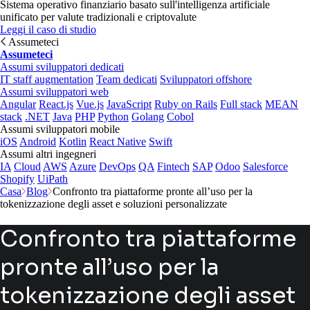
Sistema operativo finanziario basato sull'intelligenza artificiale
unificato per valute tradizionali e criptovalute
Leggi il caso di studio
Assumeteci
Assumeteci
Assumi sviluppatori dedicati
IT staff augmentation
Team dedicati
Sviluppatori offshore
Assumi sviluppatori web
Angular
React.js
Vue.js
JavaScript
Ruby on Rails
Full stack
MEAN
stack
.NET
Java
PHP
Python
Golang
Cobol
Assumi sviluppatori mobile
iOS
Android
Kotlin
React Native
Swift
Assumi altri ingegneri
IA
Cloud
AWS
Azure
DevOps
QA
Fintech
SAP
Odoo
Salesforce
Shopify
UiPath
Casa
Blog
Confronto tra piattaforme pronte all’uso per la
tokenizzazione degli asset e soluzioni personalizzate
Confronto tra piattaforme
pronte all’uso per la
tokenizzazione degli asset