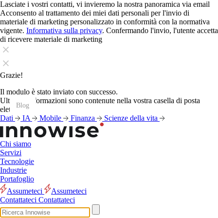
Lasciate i vostri contatti, vi invieremo la nostra panoramica via email
Acconsento al trattamento dei miei dati personali per l'invio di
materiale di marketing personalizzato in conformità con la normativa
vigente.
Informativa sulla privacy
. Confermando l'invio, l'utente accetta
di ricevere materiale di marketing
Grazie!
Il modulo è stato inviato con successo.
Ulteriori informazioni sono contenute nella vostra casella di posta
Blog
Blog
Blog
Blog
Blog
Blog
Blog
Blog
Blog
Blog
Blog
Blog
elettronica.
Dati
IA
Mobile
Finanza
Scienze della vita
Chi siamo
Servizi
Tecnologie
Industrie
Portafoglio
Assumeteci
Assumeteci
Contattateci
Contattateci