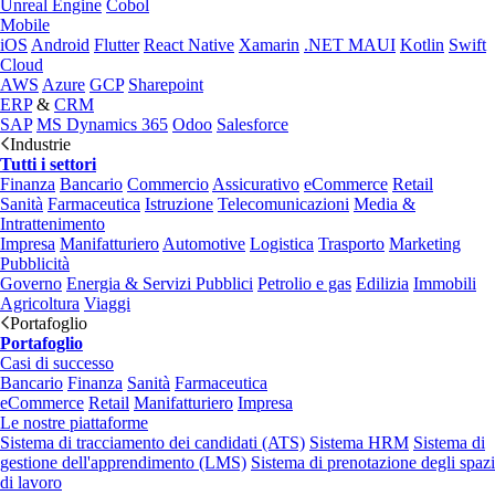
Unreal Engine
Cobol
Mobile
iOS
Android
Flutter
React Native
Xamarin
.NET MAUI
Kotlin
Swift
Cloud
AWS
Azure
GCP
Sharepoint
ERP
&
CRM
SAP
MS Dynamics 365
Odoo
Salesforce
Industrie
Tutti i settori
Finanza
Bancario
Commercio
Assicurativo
eCommerce
Retail
Sanità
Farmaceutica
Istruzione
Telecomunicazioni
Media &
Intrattenimento
Impresa
Manifatturiero
Automotive
Logistica
Trasporto
Marketing
Pubblicità
Governo
Energia & Servizi Pubblici
Petrolio e gas
Edilizia
Immobili
Agricoltura
Viaggi
Portafoglio
Portafoglio
Casi di successo
Bancario
Finanza
Sanità
Farmaceutica
eCommerce
Retail
Manifatturiero
Impresa
Le nostre piattaforme
Sistema di tracciamento dei candidati (ATS)
Sistema HRM
Sistema di
gestione dell'apprendimento (LMS)
Sistema di prenotazione degli spazi
di lavoro