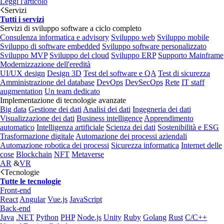
Leggi l'articolo
Servizi
Tutti i servizi
Servizi di sviluppo software a ciclo completo
Consulenza informatica e advisory
Sviluppo web
Sviluppo mobile
Sviluppo di software embedded
Sviluppo software personalizzato
Sviluppo MVP
Sviluppo del cloud
Sviluppo ERP
Supporto Mainframe
Modernizzazione dell'eredità
UI/UX design
Design 3D
Test del software e QA
Test di sicurezza
Amministrazione del database
DevOps
DevSecOps
Rete
IT staff
augmentation
Un team dedicato
Implementazione di tecnologie avanzate
Big data
Gestione dei dati
Analisi dei dati
Ingegneria dei dati
Visualizzazione dei dati
Business intelligence
Apprendimento
automatico
Intelligenza artificiale
Scienza dei dati
Sostenibilità e ESG
Trasformazione digitale
Automazione dei processi aziendali
Automazione robotica dei processi
Sicurezza informatica
Internet delle
cose
Blockchain
NFT
Metaverse
AR
&
VR
Tecnologie
Tutte le tecnologie
Front-end
React
Angular
Vue.js
JavaScript
Back-end
Java
.NET
Python
PHP
Node.js
Unity
Ruby
Golang
Rust
C/C++