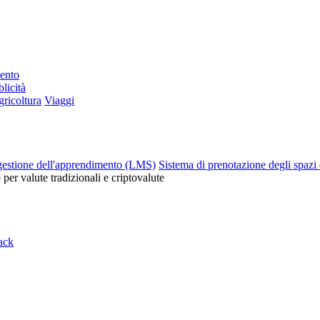
mento
licità
ricoltura
Viaggi
gestione dell'apprendimento (LMS)
Sistema di prenotazione degli spazi 
o per valute tradizionali e criptovalute
ack