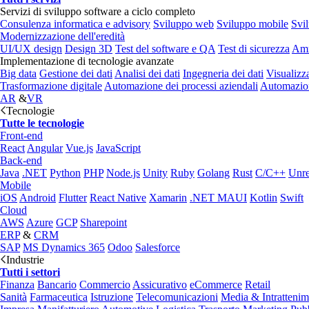
Servizi di sviluppo software a ciclo completo
Consulenza informatica e advisory
Sviluppo web
Sviluppo mobile
Svi
Modernizzazione dell'eredità
UI/UX design
Design 3D
Test del software e QA
Test di sicurezza
Amm
Implementazione di tecnologie avanzate
Big data
Gestione dei dati
Analisi dei dati
Ingegneria dei dati
Visualizz
Trasformazione digitale
Automazione dei processi aziendali
Automazion
AR
&
VR
Tecnologie
Tutte le tecnologie
Front-end
React
Angular
Vue.js
JavaScript
Back-end
Java
.NET
Python
PHP
Node.js
Unity
Ruby
Golang
Rust
C/C++
Unre
Mobile
iOS
Android
Flutter
React Native
Xamarin
.NET MAUI
Kotlin
Swift
Cloud
AWS
Azure
GCP
Sharepoint
ERP
&
CRM
SAP
MS Dynamics 365
Odoo
Salesforce
Industrie
Tutti i settori
Finanza
Bancario
Commercio
Assicurativo
eCommerce
Retail
Sanità
Farmaceutica
Istruzione
Telecomunicazioni
Media & Intratteni