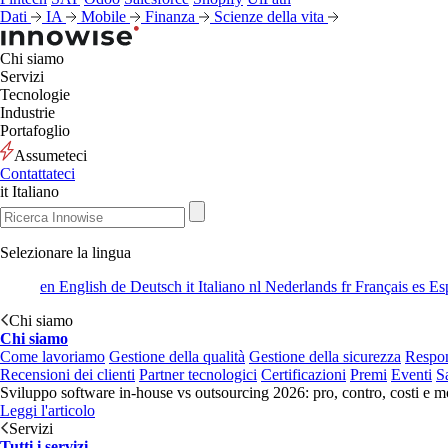
Dati
IA
Mobile
Finanza
Scienze della vita
Chi siamo
Servizi
Tecnologie
Industrie
Portafoglio
Assumeteci
Contattateci
it
Italiano
Selezionare la lingua
en
English
de
Deutsch
it
Italiano
nl
Nederlands
fr
Français
es
Es
Chi siamo
Chi siamo
Come lavoriamo
Gestione della qualità
Gestione della sicurezza
Respon
Recensioni dei clienti
Partner tecnologici
Certificazioni
Premi
Eventi
S
Sviluppo software in-house vs outsourcing 2026: pro, contro, costi e mo
Leggi l'articolo
Servizi
Tutti i servizi