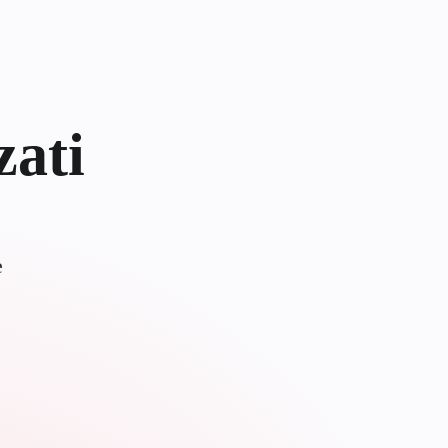
zati
e