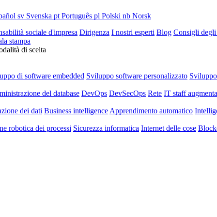
pañol
sv
Svenska
pt
Português
pl
Polski
nb
Norsk
sabilità sociale d'impresa
Dirigenza
I nostri esperti
Blog
Consigli degli
ala stampa
dalità di scelta
luppo di software embedded
Sviluppo software personalizzato
Svilupp
inistrazione del database
DevOps
DevSecOps
Rete
IT staff augmenta
azione dei dati
Business intelligence
Apprendimento automatico
Intellig
e robotica dei processi
Sicurezza informatica
Internet delle cose
Block