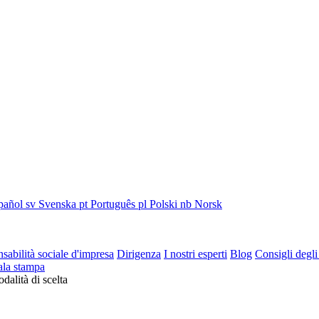
pañol
sv
Svenska
pt
Português
pl
Polski
nb
Norsk
sabilità sociale d'impresa
Dirigenza
I nostri esperti
Blog
Consigli degli
ala stampa
dalità di scelta