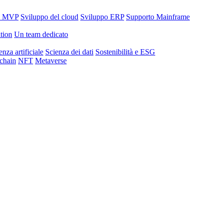
o MVP
Sviluppo del cloud
Sviluppo ERP
Supporto Mainframe
tion
Un team dedicato
enza artificiale
Scienza dei dati
Sostenibilità e ESG
chain
NFT
Metaverse