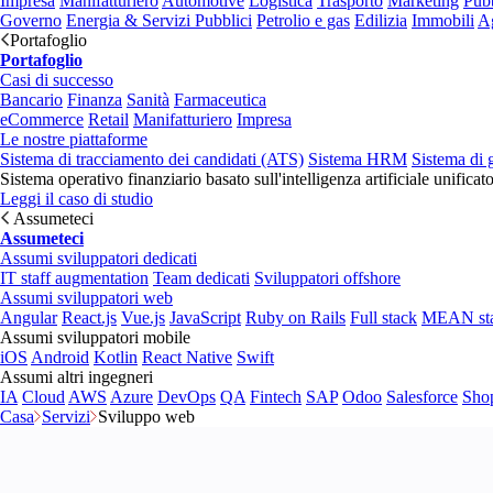
Impresa
Manifatturiero
Automotive
Logistica
Trasporto
Marketing
Pubb
Governo
Energia & Servizi Pubblici
Petrolio e gas
Edilizia
Immobili
Ag
Portafoglio
Portafoglio
Casi di successo
Bancario
Finanza
Sanità
Farmaceutica
eCommerce
Retail
Manifatturiero
Impresa
Le nostre piattaforme
Sistema di tracciamento dei candidati (ATS)
Sistema HRM
Sistema di 
Sistema operativo finanziario basato sull'intelligenza artificiale unificat
Leggi il caso di studio
Assumeteci
Assumeteci
Assumi sviluppatori dedicati
IT staff augmentation
Team dedicati
Sviluppatori offshore
Assumi sviluppatori web
Angular
React.js
Vue.js
JavaScript
Ruby on Rails
Full stack
MEAN st
Assumi sviluppatori mobile
iOS
Android
Kotlin
React Native
Swift
Assumi altri ingegneri
IA
Cloud
AWS
Azure
DevOps
QA
Fintech
SAP
Odoo
Salesforce
Sho
Casa
Servizi
Sviluppo web