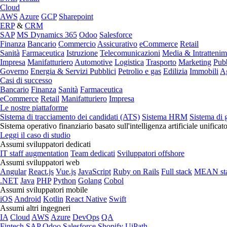
Cloud
AWS
Azure
GCP
Sharepoint
ERP
&
CRM
SAP
MS Dynamics 365
Odoo
Salesforce
Finanza
Bancario
Commercio
Assicurativo
eCommerce
Retail
Sanità
Farmaceutica
Istruzione
Telecomunicazioni
Media & Intratteni
Impresa
Manifatturiero
Automotive
Logistica
Trasporto
Marketing
Pubb
Governo
Energia & Servizi Pubblici
Petrolio e gas
Edilizia
Immobili
Ag
Casi di successo
Bancario
Finanza
Sanità
Farmaceutica
eCommerce
Retail
Manifatturiero
Impresa
Le nostre piattaforme
Sistema di tracciamento dei candidati (ATS)
Sistema HRM
Sistema di 
Sistema operativo finanziario basato sull'intelligenza artificiale unificat
Leggi il caso di studio
Assumi sviluppatori dedicati
IT staff augmentation
Team dedicati
Sviluppatori offshore
Assumi sviluppatori web
Angular
React.js
Vue.js
JavaScript
Ruby on Rails
Full stack
MEAN st
.NET
Java
PHP
Python
Golang
Cobol
Assumi sviluppatori mobile
iOS
Android
Kotlin
React Native
Swift
Assumi altri ingegneri
IA
Cloud
AWS
Azure
DevOps
QA
Fintech
SAP
Odoo
Salesforce
Shopify
UiPath