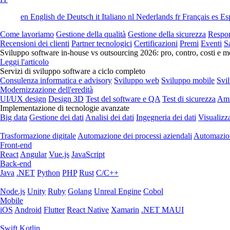
en
English
de
Deutsch
it
Italiano
nl
Nederlands
fr
Français
es
Es
Come lavoriamo
Gestione della qualità
Gestione della sicurezza
Respon
Recensioni dei clienti
Partner tecnologici
Certificazioni
Premi
Eventi
S
Sviluppo software in-house vs outsourcing 2026: pro, contro, costi e mo
Leggi l'articolo
Servizi di sviluppo software a ciclo completo
Consulenza informatica e advisory
Sviluppo web
Sviluppo mobile
Svi
Modernizzazione dell'eredità
UI/UX design
Design 3D
Test del software e QA
Test di sicurezza
Amm
Implementazione di tecnologie avanzate
Big data
Gestione dei dati
Analisi dei dati
Ingegneria dei dati
Visualizz
Trasformazione digitale
Automazione dei processi aziendali
Automazion
Front-end
React
Angular
Vue.js
JavaScript
Back-end
Java
.NET
Python
PHP
Rust
C/C++
Node.js
Unity
Ruby
Golang
Unreal Engine
Cobol
Mobile
iOS
Android
Flutter
React Native
Xamarin
.NET MAUI
Swift
Kotlin