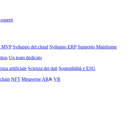
 esperti
o MVP
Sviluppo del cloud
Sviluppo ERP
Supporto Mainframe
tion
Un team dedicato
enza artificiale
Scienza dei dati
Sostenibilità e ESG
chain
NFT
Metaverse
AR
&
VR