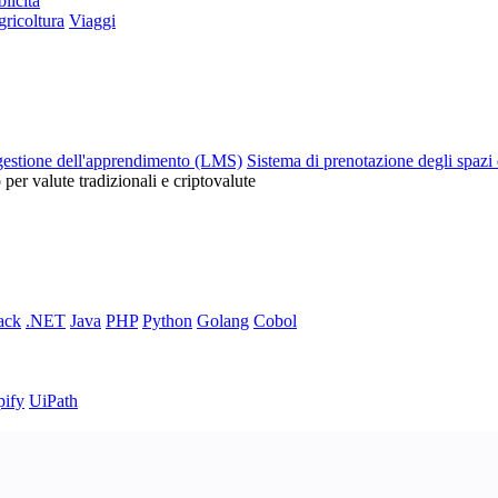
licità
ricoltura
Viaggi
gestione dell'apprendimento (LMS)
Sistema di prenotazione degli spazi 
o per valute tradizionali e criptovalute
ack
.NET
Java
PHP
Python
Golang
Cobol
pify
UiPath