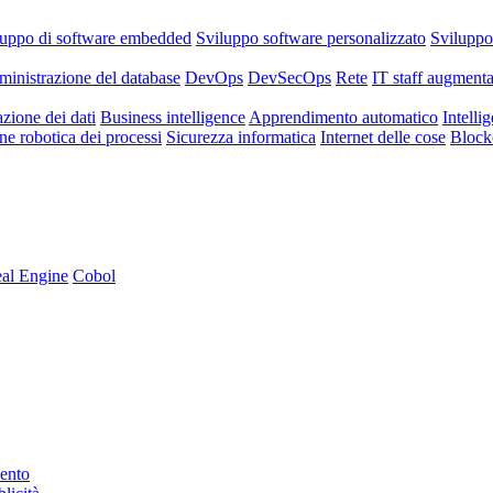
luppo di software embedded
Sviluppo software personalizzato
Svilupp
inistrazione del database
DevOps
DevSecOps
Rete
IT staff augmenta
azione dei dati
Business intelligence
Apprendimento automatico
Intellig
e robotica dei processi
Sicurezza informatica
Internet delle cose
Block
al Engine
Cobol
mento