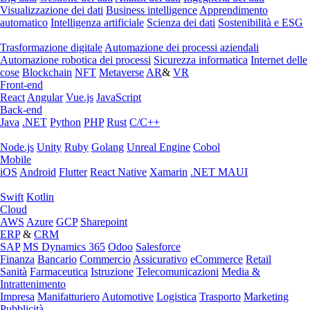
Visualizzazione dei dati
Business intelligence
Apprendimento
automatico
Intelligenza artificiale
Scienza dei dati
Sostenibilità e ESG
Trasformazione digitale
Automazione dei processi aziendali
Automazione robotica dei processi
Sicurezza informatica
Internet delle
cose
Blockchain
NFT
Metaverse
AR
&
VR
Front-end
React
Angular
Vue.js
JavaScript
Back-end
Java
.NET
Python
PHP
Rust
C/C++
Node.js
Unity
Ruby
Golang
Unreal Engine
Cobol
Mobile
iOS
Android
Flutter
React Native
Xamarin
.NET MAUI
Swift
Kotlin
Cloud
AWS
Azure
GCP
Sharepoint
ERP
&
CRM
SAP
MS Dynamics 365
Odoo
Salesforce
Finanza
Bancario
Commercio
Assicurativo
eCommerce
Retail
Sanità
Farmaceutica
Istruzione
Telecomunicazioni
Media &
Intrattenimento
Impresa
Manifatturiero
Automotive
Logistica
Trasporto
Marketing
Pubblicità