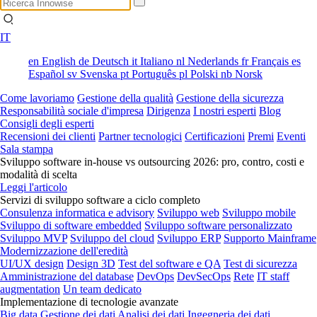
IT
en
English
de
Deutsch
it
Italiano
nl
Nederlands
fr
Français
es
Español
sv
Svenska
pt
Português
pl
Polski
nb
Norsk
Come lavoriamo
Gestione della qualità
Gestione della sicurezza
Responsabilità sociale d'impresa
Dirigenza
I nostri esperti
Blog
Consigli degli esperti
Recensioni dei clienti
Partner tecnologici
Certificazioni
Premi
Eventi
Sala stampa
Sviluppo software in-house vs outsourcing 2026: pro, contro, costi e
modalità di scelta
Leggi l'articolo
Servizi di sviluppo software a ciclo completo
Consulenza informatica e advisory
Sviluppo web
Sviluppo mobile
Sviluppo di software embedded
Sviluppo software personalizzato
Sviluppo MVP
Sviluppo del cloud
Sviluppo ERP
Supporto Mainframe
Modernizzazione dell'eredità
UI/UX design
Design 3D
Test del software e QA
Test di sicurezza
Amministrazione del database
DevOps
DevSecOps
Rete
IT staff
augmentation
Un team dedicato
Implementazione di tecnologie avanzate
Big data
Gestione dei dati
Analisi dei dati
Ingegneria dei dati