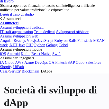
di lavoro
Sistema operativo finanziario basato sull'intelligenza artificiale
unificato per valute tradizionali e criptovalute
Leggi il caso di studio
Assumeteci
Assumeteci
Assumi sviluppatori dedicati
IT staff augmentation
Team dedicati
Sviluppatori offshore
Assumi sviluppatori web
Angular
React.js
Vue.js
JavaScript
Ruby on Rails
Full stack
MEAN
stack
.NET
Java
PHP
Python
Golang
Cobol
Assumi sviluppatori mobile
iOS
Android
Kotlin
React Native
Swift
Assumi altri ingegneri
IA
Cloud
AWS
Azure
DevOps
QA
Fintech
SAP
Odoo
Salesforce
Shopify
UiPath
Casa
Servizi
Blockchain
DApps
Società di sviluppo di
dApp