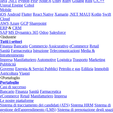
Java
.NET
Python
PHP
Node.js
Unity
Ruby
Golang
Rust
C/C++
Unreal Engine
Cobol
Mobile
iOS
Android
Flutter
React Native
Xamarin
.NET MAUI
Kotlin
Swift
Cloud
AWS
Azure
GCP
Sharepoint
ERP
&
CRM
SAP
MS Dynamics 365
Odoo
Salesforce
Industrie
Tutti i settori
Finanza
Bancario
Commercio
Assicurativo
eCommerce
Retail
Sanità
Farmaceutica
Istruzione
Telecomunicazioni
Media &
Intrattenimento
Impresa
Manifatturiero
Automotive
Logistica
Trasporto
Marketing
Pubblicità
Governo
Energia & Servizi Pubblici
Petrolio e gas
Edilizia
Immobili
Agricoltura
Viaggi
Portafoglio
Portafoglio
Casi di successo
Bancario
Finanza
Sanità
Farmaceutica
eCommerce
Retail
Manifatturiero
Impresa
Le nostre piattaforme
Sistema di tracciamento dei candidati (ATS)
Sistema HRM
Sistema di
gestione dell'apprendimento (LMS)
Sistema di prenotazione degli spazi