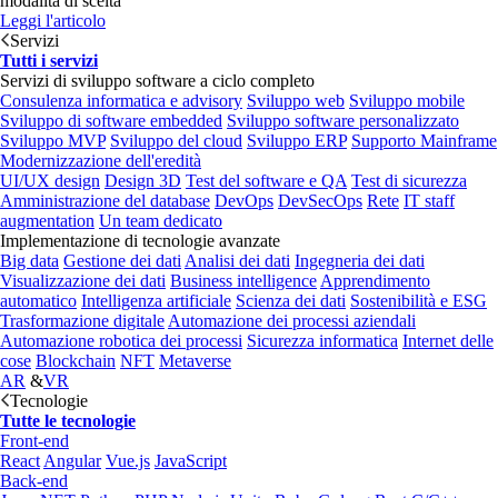
modalità di scelta
Leggi l'articolo
Servizi
Tutti i servizi
Servizi di sviluppo software a ciclo completo
Consulenza informatica e advisory
Sviluppo web
Sviluppo mobile
Sviluppo di software embedded
Sviluppo software personalizzato
Sviluppo MVP
Sviluppo del cloud
Sviluppo ERP
Supporto Mainframe
Modernizzazione dell'eredità
UI/UX design
Design 3D
Test del software e QA
Test di sicurezza
Amministrazione del database
DevOps
DevSecOps
Rete
IT staff
augmentation
Un team dedicato
Implementazione di tecnologie avanzate
Big data
Gestione dei dati
Analisi dei dati
Ingegneria dei dati
Visualizzazione dei dati
Business intelligence
Apprendimento
automatico
Intelligenza artificiale
Scienza dei dati
Sostenibilità e ESG
Trasformazione digitale
Automazione dei processi aziendali
Automazione robotica dei processi
Sicurezza informatica
Internet delle
cose
Blockchain
NFT
Metaverse
AR
&
VR
Tecnologie
Tutte le tecnologie
Front-end
React
Angular
Vue.js
JavaScript
Back-end