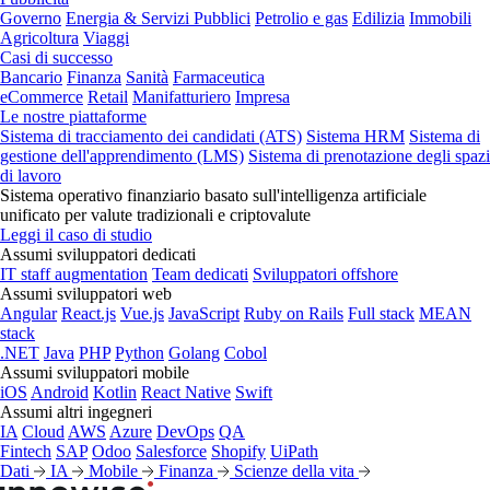
Governo
Energia & Servizi Pubblici
Petrolio e gas
Edilizia
Immobili
Agricoltura
Viaggi
Casi di successo
Bancario
Finanza
Sanità
Farmaceutica
eCommerce
Retail
Manifatturiero
Impresa
Le nostre piattaforme
Sistema di tracciamento dei candidati (ATS)
Sistema HRM
Sistema di
gestione dell'apprendimento (LMS)
Sistema di prenotazione degli spazi
di lavoro
Sistema operativo finanziario basato sull'intelligenza artificiale
unificato per valute tradizionali e criptovalute
Leggi il caso di studio
Assumi sviluppatori dedicati
IT staff augmentation
Team dedicati
Sviluppatori offshore
Assumi sviluppatori web
Angular
React.js
Vue.js
JavaScript
Ruby on Rails
Full stack
MEAN
stack
.NET
Java
PHP
Python
Golang
Cobol
Assumi sviluppatori mobile
iOS
Android
Kotlin
React Native
Swift
Assumi altri ingegneri
IA
Cloud
AWS
Azure
DevOps
QA
Fintech
SAP
Odoo
Salesforce
Shopify
UiPath
Dati
IA
Mobile
Finanza
Scienze della vita