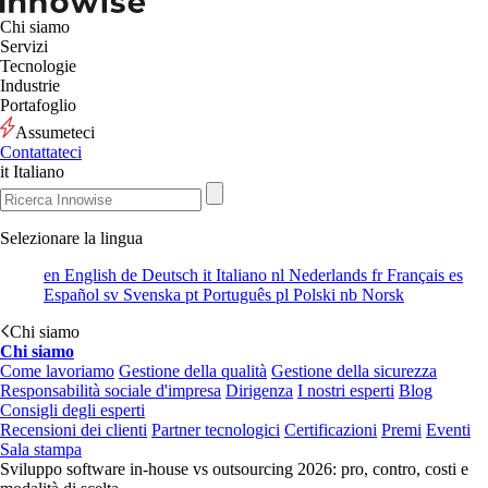
Chi siamo
Servizi
Tecnologie
Industrie
Portafoglio
Assumeteci
Contattateci
it
Italiano
Selezionare la lingua
en
English
de
Deutsch
it
Italiano
nl
Nederlands
fr
Français
es
Español
sv
Svenska
pt
Português
pl
Polski
nb
Norsk
Chi siamo
Chi siamo
Come lavoriamo
Gestione della qualità
Gestione della sicurezza
Responsabilità sociale d'impresa
Dirigenza
I nostri esperti
Blog
Consigli degli esperti
Recensioni dei clienti
Partner tecnologici
Certificazioni
Premi
Eventi
Sala stampa
Sviluppo software in-house vs outsourcing 2026: pro, contro, costi e