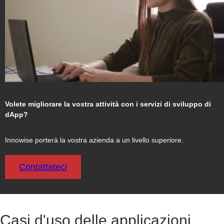
DECENTRALIZZATE
RETI
SOCIALI
DECENTRALIZZATE
APP
Volete migliorare la vostra attività con i servizi di sviluppo di
DI
dApp?
GIOCO
DECENTRALIZZATE
Innowise porterà la vostra azienda a un livello superiore.
DECENTRALIZED
Contattateci
DATA
STORAGE
Casi d'uso delle applicazioni