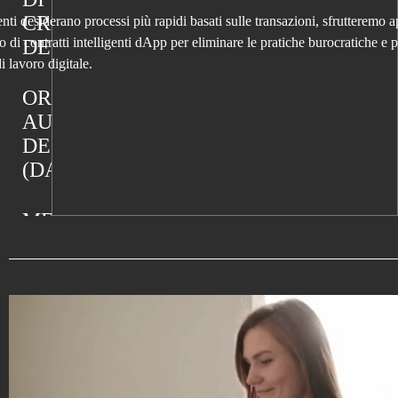
CRIPTOVALUTE
ienti desiderano processi più rapidi basati sulle transazioni, sfrutteremo 
o di contratti intelligenti dApp per eliminare le pratiche burocratiche e p
DECENTRALIZZATI
i lavoro digitale.
ORGANIZZAZIONI
AUTONOME
DECENTRALIZZATE
(DAO)
MERCATI
DECENTRALIZZATI
PIATTAFORME
DI
GESTIONE
DI
CRIPTOVALUTE