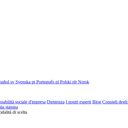
pañol
sv
Svenska
pt
Português
pl
Polski
nb
Norsk
sabilità sociale d'impresa
Dirigenza
I nostri esperti
Blog
Consigli degli
ala stampa
dalità di scelta