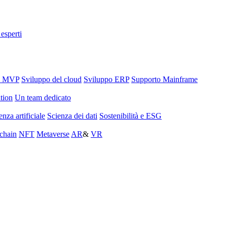
 esperti
o MVP
Sviluppo del cloud
Sviluppo ERP
Supporto Mainframe
tion
Un team dedicato
enza artificiale
Scienza dei dati
Sostenibilità e ESG
chain
NFT
Metaverse
AR
&
VR