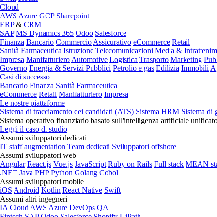
Cloud
AWS
Azure
GCP
Sharepoint
ERP
&
CRM
SAP
MS Dynamics 365
Odoo
Salesforce
Finanza
Bancario
Commercio
Assicurativo
eCommerce
Retail
Sanità
Farmaceutica
Istruzione
Telecomunicazioni
Media & Intratteni
Impresa
Manifatturiero
Automotive
Logistica
Trasporto
Marketing
Pubb
Governo
Energia & Servizi Pubblici
Petrolio e gas
Edilizia
Immobili
Ag
Casi di successo
Bancario
Finanza
Sanità
Farmaceutica
eCommerce
Retail
Manifatturiero
Impresa
Le nostre piattaforme
Sistema di tracciamento dei candidati (ATS)
Sistema HRM
Sistema di 
Sistema operativo finanziario basato sull'intelligenza artificiale unificat
Leggi il caso di studio
Assumi sviluppatori dedicati
IT staff augmentation
Team dedicati
Sviluppatori offshore
Assumi sviluppatori web
Angular
React.js
Vue.js
JavaScript
Ruby on Rails
Full stack
MEAN st
.NET
Java
PHP
Python
Golang
Cobol
Assumi sviluppatori mobile
iOS
Android
Kotlin
React Native
Swift
Assumi altri ingegneri
IA
Cloud
AWS
Azure
DevOps
QA
Fintech
SAP
Odoo
Salesforce
Shopify
UiPath