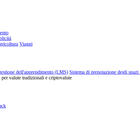
mento
licità
ricoltura
Viaggi
gestione dell'apprendimento (LMS)
Sistema di prenotazione degli spazi 
o per valute tradizionali e criptovalute
ack