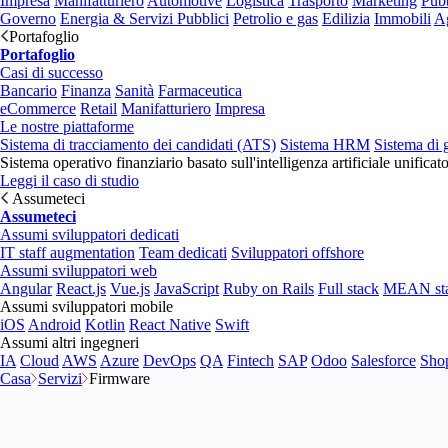
Impresa
Manifatturiero
Automotive
Logistica
Trasporto
Marketing
Pubb
Governo
Energia & Servizi Pubblici
Petrolio e gas
Edilizia
Immobili
Ag
Portafoglio
Portafoglio
Casi di successo
Bancario
Finanza
Sanità
Farmaceutica
eCommerce
Retail
Manifatturiero
Impresa
Le nostre piattaforme
Sistema di tracciamento dei candidati (ATS)
Sistema HRM
Sistema di 
Sistema operativo finanziario basato sull'intelligenza artificiale unificat
Leggi il caso di studio
Assumeteci
Assumeteci
Assumi sviluppatori dedicati
IT staff augmentation
Team dedicati
Sviluppatori offshore
Assumi sviluppatori web
Angular
React.js
Vue.js
JavaScript
Ruby on Rails
Full stack
MEAN st
Assumi sviluppatori mobile
iOS
Android
Kotlin
React Native
Swift
Assumi altri ingegneri
IA
Cloud
AWS
Azure
DevOps
QA
Fintech
SAP
Odoo
Salesforce
Sho
Casa
Servizi
Firmware