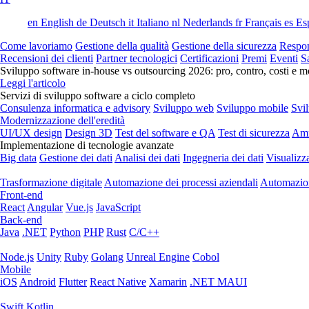
en
English
de
Deutsch
it
Italiano
nl
Nederlands
fr
Français
es
Es
Come lavoriamo
Gestione della qualità
Gestione della sicurezza
Respon
Recensioni dei clienti
Partner tecnologici
Certificazioni
Premi
Eventi
S
Sviluppo software in-house vs outsourcing 2026: pro, contro, costi e mo
Leggi l'articolo
Servizi di sviluppo software a ciclo completo
Consulenza informatica e advisory
Sviluppo web
Sviluppo mobile
Svi
Modernizzazione dell'eredità
UI/UX design
Design 3D
Test del software e QA
Test di sicurezza
Amm
Implementazione di tecnologie avanzate
Big data
Gestione dei dati
Analisi dei dati
Ingegneria dei dati
Visualizz
Trasformazione digitale
Automazione dei processi aziendali
Automazion
Front-end
React
Angular
Vue.js
JavaScript
Back-end
Java
.NET
Python
PHP
Rust
C/C++
Node.js
Unity
Ruby
Golang
Unreal Engine
Cobol
Mobile
iOS
Android
Flutter
React Native
Xamarin
.NET MAUI
Swift
Kotlin