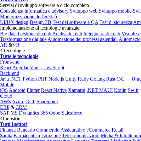
Servizi di sviluppo software a ciclo completo
Consulenza informatica e advisory
Sviluppo web
Sviluppo mobile
Svi
Modernizzazione dell'eredità
UI/UX design
Design 3D
Test del software e QA
Test di sicurezza
Amm
Implementazione di tecnologie avanzate
Big data
Gestione dei dati
Analisi dei dati
Ingegneria dei dati
Visualizz
Trasformazione digitale
Automazione dei processi aziendali
Automazion
AR
&
VR
Tecnologie
Tutte le tecnologie
Front-end
React
Angular
Vue.js
JavaScript
Back-end
Java
.NET
Python
PHP
Node.js
Unity
Ruby
Golang
Rust
C/C++
Unre
Mobile
iOS
Android
Flutter
React Native
Xamarin
.NET MAUI
Kotlin
Swift
Cloud
AWS
Azure
GCP
Sharepoint
ERP
&
CRM
SAP
MS Dynamics 365
Odoo
Salesforce
Industrie
Tutti i settori
Finanza
Bancario
Commercio
Assicurativo
eCommerce
Retail
Sanità
Farmaceutica
Istruzione
Telecomunicazioni
Media & Intratteni