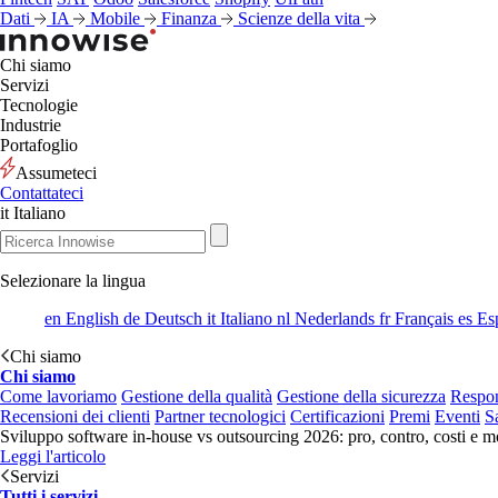
Dati
IA
Mobile
Finanza
Scienze della vita
Chi siamo
Servizi
Tecnologie
Industrie
Portafoglio
Assumeteci
Contattateci
it
Italiano
Selezionare la lingua
en
English
de
Deutsch
it
Italiano
nl
Nederlands
fr
Français
es
Es
Chi siamo
Chi siamo
Come lavoriamo
Gestione della qualità
Gestione della sicurezza
Respon
Recensioni dei clienti
Partner tecnologici
Certificazioni
Premi
Eventi
S
Sviluppo software in-house vs outsourcing 2026: pro, contro, costi e mo
Leggi l'articolo
Servizi
Tutti i servizi