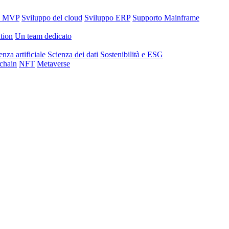
o MVP
Sviluppo del cloud
Sviluppo ERP
Supporto Mainframe
tion
Un team dedicato
enza artificiale
Scienza dei dati
Sostenibilità e ESG
chain
NFT
Metaverse