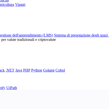
licità
ricoltura
Viaggi
gestione dell'apprendimento (LMS)
Sistema di prenotazione degli spazi 
o per valute tradizionali e criptovalute
ack
.NET
Java
PHP
Python
Golang
Cobol
pify
UiPath