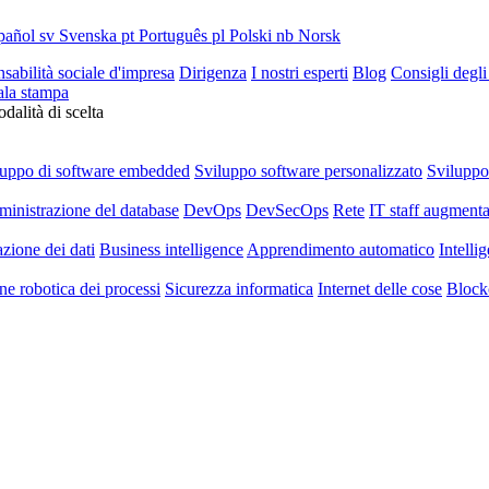
pañol
sv
Svenska
pt
Português
pl
Polski
nb
Norsk
sabilità sociale d'impresa
Dirigenza
I nostri esperti
Blog
Consigli degli
ala stampa
dalità di scelta
luppo di software embedded
Sviluppo software personalizzato
Svilupp
inistrazione del database
DevOps
DevSecOps
Rete
IT staff augmenta
azione dei dati
Business intelligence
Apprendimento automatico
Intellig
e robotica dei processi
Sicurezza informatica
Internet delle cose
Block