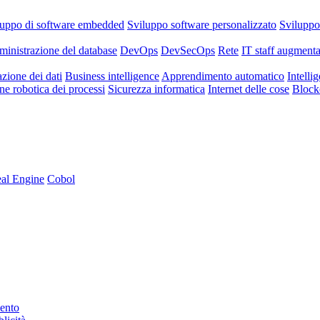
luppo di software embedded
Sviluppo software personalizzato
Svilupp
inistrazione del database
DevOps
DevSecOps
Rete
IT staff augmenta
azione dei dati
Business intelligence
Apprendimento automatico
Intellig
e robotica dei processi
Sicurezza informatica
Internet delle cose
Block
al Engine
Cobol
mento