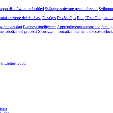
luppo di software embedded
Sviluppo software personalizzato
Svilupp
inistrazione del database
DevOps
DevSecOps
Rete
IT staff augmenta
azione dei dati
Business intelligence
Apprendimento automatico
Intellig
e robotica dei processi
Sicurezza informatica
Internet delle cose
Block
al Engine
Cobol
mento