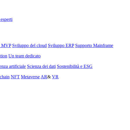
 esperti
o MVP
Sviluppo del cloud
Sviluppo ERP
Supporto Mainframe
tion
Un team dedicato
enza artificiale
Scienza dei dati
Sostenibilità e ESG
chain
NFT
Metaverse
AR
&
VR