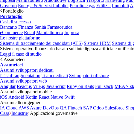
Impresa
Manifatturiero
Automotive
Logistica
Trasporto
Marketing
Pubb
Governo
Energia & Servizi Pubblici
Petrolio e gas
Edilizia
Immobili
Ag
Portafoglio
Portafoglio
Casi di successo
Bancario
Finanza
Sanità
Farmaceutica
eCommerce
Retail
Manifatturiero
Impresa
Le nostre piattaforme
Sistema di tracciamento dei candidati (ATS)
Sistema HRM
Sistema di 
Sistema operativo finanziario basato sull'intelligenza artificiale unificat
Leggi il caso di studio
Assumeteci
Assumeteci
Assumi sviluppatori dedicati
IT staff augmentation
Team dedicati
Sviluppatori offshore
Assumi sviluppatori web
Angular
React.js
Vue.js
JavaScript
Ruby on Rails
Full stack
MEAN st
Assumi sviluppatori mobile
iOS
Android
Kotlin
React Native
Swift
Assumi altri ingegneri
IA
Cloud
AWS
Azure
DevOps
QA
Fintech
SAP
Odoo
Salesforce
Sho
Casa
Industrie
Applicazioni governative