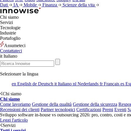
Dati
IA
Mobile
Finanza
Scienze della vita
Chi siamo
Servizi
Tecnologie
Industrie
Portafoglio
Assumeteci
Contattateci
it
Italiano
Selezionare la lingua
en
English
de
Deutsch
it
Italiano
nl
Nederlands
fr
Français
es
Es
Chi siamo
Chi siamo
Come lavoriamo
Gestione della qualità
Gestione della sicurezza
Respon
Recensioni dei clienti
Partner tecnologici
Certificazioni
Premi
Eventi
S
Sviluppo software in-house vs outsourcing 2026: pro, contro, costi e mo
Leggi l'articolo
Servizi
Tutti i servizi