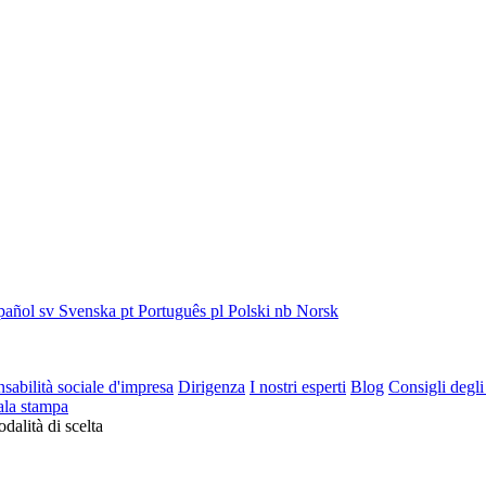
pañol
sv
Svenska
pt
Português
pl
Polski
nb
Norsk
sabilità sociale d'impresa
Dirigenza
I nostri esperti
Blog
Consigli degli
ala stampa
dalità di scelta