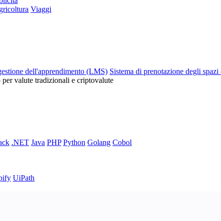
licità
ricoltura
Viaggi
gestione dell'apprendimento (LMS)
Sistema di prenotazione degli spazi 
o per valute tradizionali e criptovalute
ack
.NET
Java
PHP
Python
Golang
Cobol
pify
UiPath