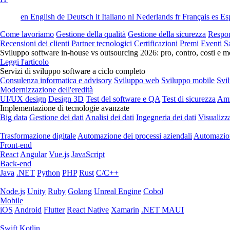
en
English
de
Deutsch
it
Italiano
nl
Nederlands
fr
Français
es
Es
Come lavoriamo
Gestione della qualità
Gestione della sicurezza
Respon
Recensioni dei clienti
Partner tecnologici
Certificazioni
Premi
Eventi
S
Sviluppo software in-house vs outsourcing 2026: pro, contro, costi e mo
Leggi l'articolo
Servizi di sviluppo software a ciclo completo
Consulenza informatica e advisory
Sviluppo web
Sviluppo mobile
Svi
Modernizzazione dell'eredità
UI/UX design
Design 3D
Test del software e QA
Test di sicurezza
Amm
Implementazione di tecnologie avanzate
Big data
Gestione dei dati
Analisi dei dati
Ingegneria dei dati
Visualizz
Trasformazione digitale
Automazione dei processi aziendali
Automazion
Front-end
React
Angular
Vue.js
JavaScript
Back-end
Java
.NET
Python
PHP
Rust
C/C++
Node.js
Unity
Ruby
Golang
Unreal Engine
Cobol
Mobile
iOS
Android
Flutter
React Native
Xamarin
.NET MAUI
Swift
Kotlin