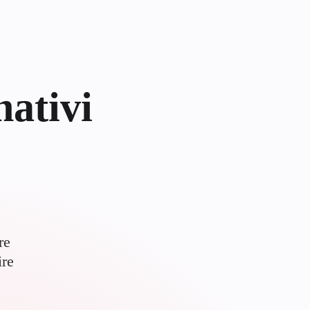
nativi
re
ire