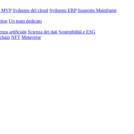
o MVP
Sviluppo del cloud
Sviluppo ERP
Supporto Mainframe
tion
Un team dedicato
enza artificiale
Scienza dei dati
Sostenibilità e ESG
chain
NFT
Metaverse