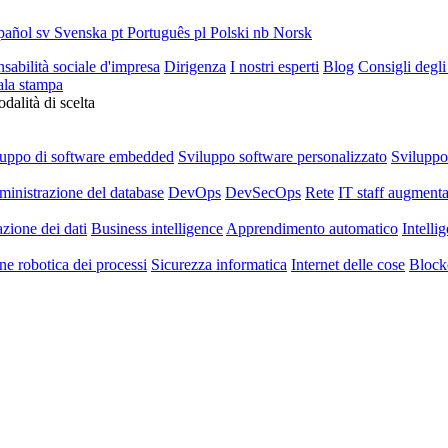
pañol
sv
Svenska
pt
Português
pl
Polski
nb
Norsk
sabilità sociale d'impresa
Dirigenza
I nostri esperti
Blog
Consigli degli
ala stampa
dalità di scelta
luppo di software embedded
Sviluppo software personalizzato
Svilupp
inistrazione del database
DevOps
DevSecOps
Rete
IT staff augmenta
azione dei dati
Business intelligence
Apprendimento automatico
Intellig
e robotica dei processi
Sicurezza informatica
Internet delle cose
Block