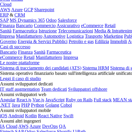
Cloud
AWS
Azure
GCP
Sharepoint
ERP
&
CRM
SAP
MS Dynamics 365
Odoo
Salesforce
Finanza
Bancario
Commercio
Assicurativo
eCommerce
Retail
Sanità
Farmaceutica
Istruzione
Telecomunicazioni
Media & Intratteni
Impresa
Manifatturiero
Automotive
Logistica
Trasporto
Marketing
Pubb
Governo
Energia & Servizi Pubblici
Petrolio e gas
Edilizia
Immobili
Ag
Casi di successo
Bancario
Finanza
Sanità
Farmaceutica
eCommerce
Retail
Manifatturiero
Impresa
Le nostre piattaforme
Sistema di tracciamento dei candidati (ATS)
Sistema HRM
Sistema di 
Sistema operativo finanziario basato sull'intelligenza artificiale unificat
Leggi il caso di studio
Assumi sviluppatori dedicati
IT staff augmentation
Team dedicati
Sviluppatori offshore
Assumi sviluppatori web
Angular
React.js
Vue.js
JavaScript
Ruby on Rails
Full stack
MEAN st
.NET
Java
PHP
Python
Golang
Cobol
Assumi sviluppatori mobile
iOS
Android
Kotlin
React Native
Swift
Assumi altri ingegneri
IA
Cloud
AWS
Azure
DevOps
QA
Fintech
SAP
Odoo
Salesforce
Shopify
UiPath