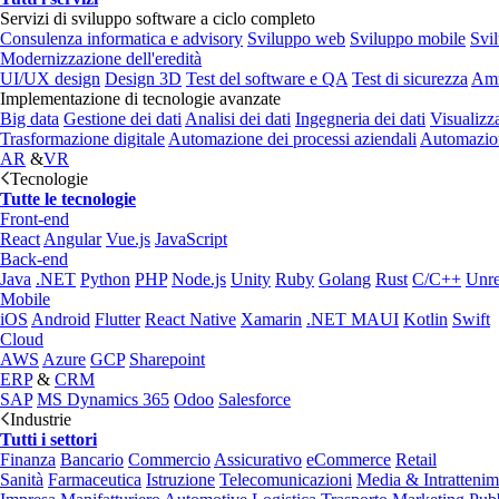
Servizi di sviluppo software a ciclo completo
Consulenza informatica e advisory
Sviluppo web
Sviluppo mobile
Svi
Modernizzazione dell'eredità
UI/UX design
Design 3D
Test del software e QA
Test di sicurezza
Amm
Implementazione di tecnologie avanzate
Big data
Gestione dei dati
Analisi dei dati
Ingegneria dei dati
Visualizz
Trasformazione digitale
Automazione dei processi aziendali
Automazion
AR
&
VR
Tecnologie
Tutte le tecnologie
Front-end
React
Angular
Vue.js
JavaScript
Back-end
Java
.NET
Python
PHP
Node.js
Unity
Ruby
Golang
Rust
C/C++
Unre
Mobile
iOS
Android
Flutter
React Native
Xamarin
.NET MAUI
Kotlin
Swift
Cloud
AWS
Azure
GCP
Sharepoint
ERP
&
CRM
SAP
MS Dynamics 365
Odoo
Salesforce
Industrie
Tutti i settori
Finanza
Bancario
Commercio
Assicurativo
eCommerce
Retail
Sanità
Farmaceutica
Istruzione
Telecomunicazioni
Media & Intratteni