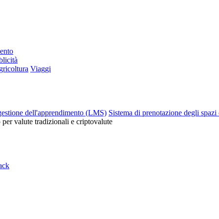
mento
licità
ricoltura
Viaggi
gestione dell'apprendimento (LMS)
Sistema di prenotazione degli spazi 
o per valute tradizionali e criptovalute
ack