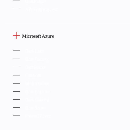
QuickSight
API Gateway, ecc.
Microsoft Azure
Data Lake
Data Factory
DataBricks
Funzioni
Blob Storage
Data Explorer
Data Catalog
Data Share
Power BI, ecc.