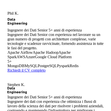
Phil K.
Ingegnere dei Dati Senior
5+ anni di esperienza
Ingegnere dei Dati Senior con esperienza nel lavorare su un
gran numero di progetti con architetture complesse, varie
tecnologie e scadenze ravvicinate, fornendo assistenza in tutte
le fasi del progetto.
Apache Airflow
Apache Hadoop
Apache
Spark
AWS
Azure
Google Cloud Platform
5+
MongoDB
MySQL
PostgreSQL
Pyspark
Redis
Richiedi il CV completo
Stephen K.
Ingegnere dei Dati Senior
5+ anni di esperienza
Ingegnere dei dati con esperienza che ottimizza i flussi di
lavoro della scienza dei dati per risolvere i problemi aziendali,
costruendo e mantenendo l'infrastruttura per migliorare i