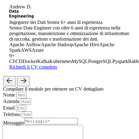
Andrew D.
Ingegnere dei Dati Senior
6+ anni di esperienza
Senior Data Engineer con oltre 6 anni di esperienza nella
progettazione, manutenzione e ottimizzazione di infrastrutture
di raccolta, gestione e trasformazione dei dati.
Apache Airflow
Apache Hadoop
Apache Hive
Apache
Spark
AWS
Azure
9+
CI\CD
Docker
Kafka
Kubernetes
MySQL
PostgreSQL
Pyspark
Rabb
Richiedi il CV completo
Compilare il modulo
per ottenere un CV dettagliato
Nome
Azienda
Email
Telefono
Messaggio