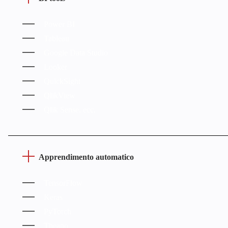
Power BI
Tableau
Google Data Studio
Looker
QuickSight
QlikView
Qlik Sense, ecc.
Apprendimento automatico
TensorFlow
Keras
PyTorch
Theano