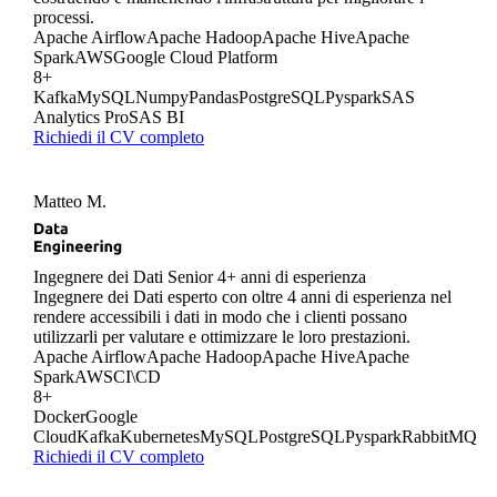
processi.
Apache Airflow
Apache Hadoop
Apache Hive
Apache
Spark
AWS
Google Cloud Platform
8+
Kafka
MySQL
Numpy
Pandas
PostgreSQL
Pyspark
SAS
Analytics Pro
SAS BI
Richiedi il CV completo
Matteo M.
Ingegnere dei Dati Senior
4+ anni di esperienza
Ingegnere dei Dati esperto con oltre 4 anni di esperienza nel
rendere accessibili i dati in modo che i clienti possano
utilizzarli per valutare e ottimizzare le loro prestazioni.
Apache Airflow
Apache Hadoop
Apache Hive
Apache
Spark
AWS
CI\CD
8+
Docker
Google
Cloud
Kafka
Kubernetes
MySQL
PostgreSQL
Pyspark
RabbitMQ
Richiedi il CV completo