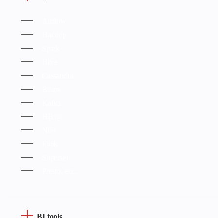
Airflow
Hadoop
Spark
Hive
Cassandra
Beam
Kafka
HBase
NiFi
Flink
Superset
Presto, ecc.
BI tools