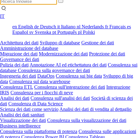
IT
en
English
de
Deutsch
it
Italiano
nl
Nederlands
fr
Français
es
Español
sv
Svenska
pt
Português
pl
Polski
Architettura dei dati
Sviluppo di database
Gestione dei dati
Amministrazione del database
Migrazione dei dati
Modernizzazione dei dati
Protezione dei dati
Governance dei dati
Pulizia dei dati
Annotazione AI ed etichettatura dei dati
Consulenza sui
database
Consulenza sulla governance dei dati
Ingegneria dei dati
DataOps
Consulenza sui big data
Sviluppo di big
data
Consulenza sul data warehouse
Consulenza ETL
Consulenza sull'integrazione dei dati
Integrazione
IRIS
Consulenza per i fiocchi di neve
Analisi dei dati
Consulenza sull'analisi dei dati
Società di scienza dei
dati
Consulenza di Data Science
Scienza dei dati come servizio
Analisi dei dati di vendita al dettaglio
Analisi dei dati sanitari
Visualizzazione dei dati
Consulenza sulla visualizzazione dei dati
Business intelligence
Consulenza sulla piattaforma di potenza
Consulenza sulle applicazioni
di potenza
Consulenza Power BI
Consulenza Tableau