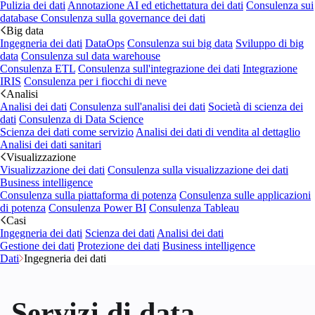
Pulizia dei dati
Annotazione AI ed etichettatura dei dati
Consulenza sui
database
Consulenza sulla governance dei dati
Big data
Ingegneria dei dati
DataOps
Consulenza sui big data
Sviluppo di big
data
Consulenza sul data warehouse
Consulenza ETL
Consulenza sull'integrazione dei dati
Integrazione
IRIS
Consulenza per i fiocchi di neve
Analisi
Analisi dei dati
Consulenza sull'analisi dei dati
Società di scienza dei
dati
Consulenza di Data Science
Scienza dei dati come servizio
Analisi dei dati di vendita al dettaglio
Analisi dei dati sanitari
Visualizzazione
Visualizzazione dei dati
Consulenza sulla visualizzazione dei dati
Business intelligence
Consulenza sulla piattaforma di potenza
Consulenza sulle applicazioni
di potenza
Consulenza Power BI
Consulenza Tableau
Casi
Ingegneria dei dati
Scienza dei dati
Analisi dei dati
Gestione dei dati
Protezione dei dati
Business intelligence
Dati
Ingegneria dei dati
Servizi di data