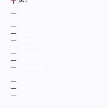
AWS
S3
Glue
EMR
Lambda
Athena
SQS
CloudWatch
EC2
Transfer Family
EFS
EBS
S3 Glacier
Kinesis