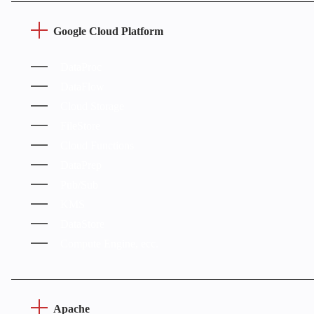
Google Cloud Platform
DataProc
DataFlow
Cloud Storage
FileStore
Cloud Functions
DataPrep
Pub/Sub
KMS
DataStore
Compute Engine, ecc.
Apache