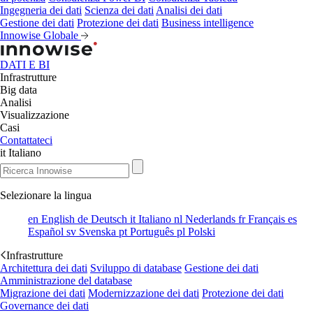
Ingegneria dei dati
Scienza dei dati
Analisi dei dati
Gestione dei dati
Protezione dei dati
Business intelligence
Innowise Globale
DATI E BI
Infrastrutture
Big data
Analisi
Visualizzazione
Casi
Contattateci
it
Italiano
Selezionare la lingua
en
English
de
Deutsch
it
Italiano
nl
Nederlands
fr
Français
es
Español
sv
Svenska
pt
Português
pl
Polski
Infrastrutture
Architettura dei dati
Sviluppo di database
Gestione dei dati
Amministrazione del database
Migrazione dei dati
Modernizzazione dei dati
Protezione dei dati
Governance dei dati