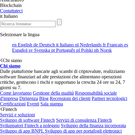
Blockchain
Contattateci
it
Italiano
Selezionare la lingua
en
English
de
Deutsch
it
Italiano
nl
Nederlands
fr
Français
es
Español
sv
Svenska
pt
Português
pl
Polski
nb
Norsk
Chi siamo
Chi siamo
Dalle piattaforme bancarie agli scambi di criptovalute, realizziamo
software finanziari ad alte prestazioni che alimentano operazioni
critiche, gestiscono i rischi e supportano la crescita 24 ore su 24, 7
giorni su 7.
Come lavoriamo
Gestione della qualità
Responsabilità sociale
d'impresa
Dirigenza
Blog
Recensioni dei clienti
Partner tecnologici
Certificazioni
Eventi
Sala stampa
Fintech
Servizi e soluzioni
Sviluppo di software Fintech
Servizi di consulenza Fintech
Sviluppatori Fintech a noleggio
Sviluppo della finanza incorporata
Sviluppo di app BNPL
Sviluppo di app per portafogli elettronici