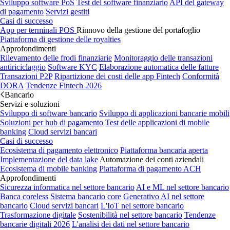
Sviluppo software PoS
Test del software finanziario
API del gateway
di pagamento
Servizi gestiti
Casi di successo
App per terminali POS
Rinnovo della gestione del portafoglio
Piattaforma di gestione delle royalties
Approfondimenti
Rilevamento delle frodi finanziarie
Monitoraggio delle transazioni
antiriciclaggio
Software KYC
Elaborazione automatica delle fatture
Transazioni P2P
Ripartizione dei costi delle app Fintech
Conformità
DORA
Tendenze Fintech 2026
Bancario
Servizi e soluzioni
Sviluppo di software bancario
Sviluppo di applicazioni bancarie mobili
Soluzioni per hub di pagamento
Test delle applicazioni di mobile
banking
Cloud servizi bancari
Casi di successo
Ecosistema di pagamento elettronico
Piattaforma bancaria aperta
Implementazione del data lake
Automazione dei conti aziendali
Ecosistema di mobile banking
Piattaforma di pagamento ACH
Approfondimenti
Sicurezza informatica nel settore bancario
AI e ML nel settore bancario
Banca coreless
Sistema bancario core
Generativo AI nel settore
bancario
Cloud servizi bancari
L'IoT nel settore bancario
Trasformazione digitale
Sostenibilità nel settore bancario
Tendenze
bancarie digitali 2026
L'analisi dei dati nel settore bancario