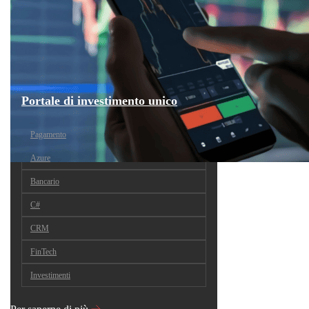
Portale di investimento unico
Pagamento
Azure
Bancario
C#
CRM
FinTech
Investimenti