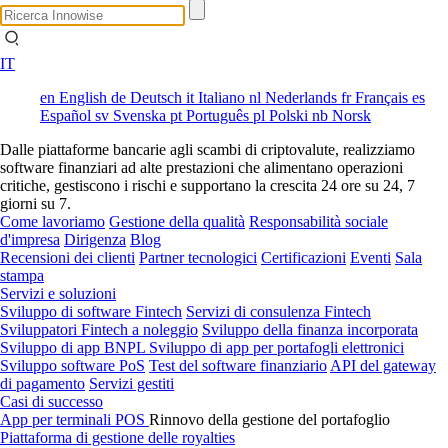
IT
en
English
de
Deutsch
it
Italiano
nl
Nederlands
fr
Français
es
Español
sv
Svenska
pt
Português
pl
Polski
nb
Norsk
Dalle piattaforme bancarie agli scambi di criptovalute, realizziamo
software finanziari ad alte prestazioni che alimentano operazioni
critiche, gestiscono i rischi e supportano la crescita 24 ore su 24, 7
giorni su 7.
Come lavoriamo
Gestione della qualità
Responsabilità sociale
d'impresa
Dirigenza
Blog
Recensioni dei clienti
Partner tecnologici
Certificazioni
Eventi
Sala
stampa
Servizi e soluzioni
Sviluppo di software Fintech
Servizi di consulenza Fintech
Sviluppatori Fintech a noleggio
Sviluppo della finanza incorporata
Sviluppo di app BNPL
Sviluppo di app per portafogli elettronici
Sviluppo software PoS
Test del software finanziario
API del gateway
di pagamento
Servizi gestiti
Casi di successo
App per terminali POS
Rinnovo della gestione del portafoglio
Piattaforma di gestione delle royalties