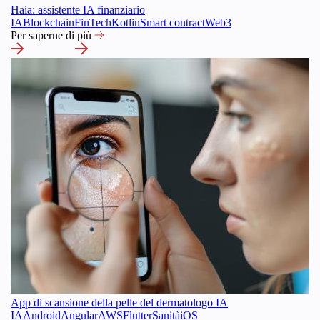
Haia: assistente IA finanziario
IA
Blockchain
FinTech
Kotlin
Smart contract
Web3
Per saperne di più
App di scansione della pelle del dermatologo IA
IA
Android
Angular
AWS
Flutter
Sanità
iOS