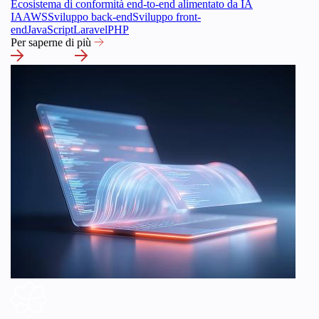
Ecosistema di conformità end-to-end alimentato da IA
IA
AWS
Sviluppo back-end
Sviluppo front-
end
JavaScript
Laravel
PHP
Per saperne di più