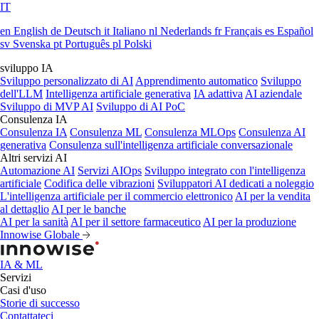
IT
en
English
de
Deutsch
it
Italiano
nl
Nederlands
fr
Français
es
Español
sv
Svenska
pt
Português
pl
Polski
sviluppo IA
Sviluppo personalizzato di AI
Apprendimento automatico
Sviluppo
dell'LLM
Intelligenza artificiale generativa
IA adattiva
AI aziendale
Sviluppo di MVP AI
Sviluppo di AI PoC
Consulenza IA
Consulenza IA
Consulenza ML
Consulenza MLOps
Consulenza AI
generativa
Consulenza sull'intelligenza artificiale conversazionale
Altri servizi AI
Automazione AI
Servizi AIOps
Sviluppo integrato con l'intelligenza
artificiale
Codifica delle vibrazioni
Sviluppatori AI dedicati a noleggio
L'intelligenza artificiale per il commercio elettronico
AI per la vendita
al dettaglio
AI per le banche
AI per la sanità
AI per il settore farmaceutico
AI per la produzione
Innowise Globale
IA & ML
Servizi
Casi d'uso
Storie di successo
Contattateci