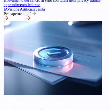
Rilevamento del cancro al seno con tutela della privacy tramite
apprendimento federato
IA
Visione Artificiale
Sanità
Per saperne di più