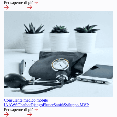
Per saperne di più
Consulente medico mobile
IA
AWS
Chatbot
Django
Flutter
Sanità
Sviluppo MVP
Per saperne di più