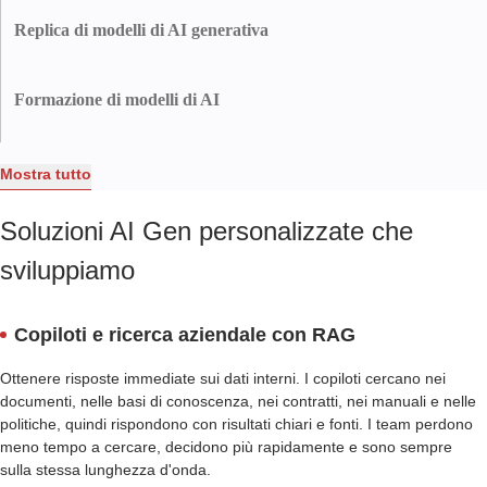
artificiale, come la creazione automatica di contenuti, la personalizzazione
Replica di modelli di AI generativa
dei modelli e l'ottimizzazione dei flussi di lavoro, senza dover ricorrere a
un complesso sviluppo interno.
Innowise gestisce il processo di duplicazione e scalabilità dei modelli di
intelligenza artificiale generativa, assicurando che funzionino in modo
Formazione di modelli di AI
uniforme e coerente in diversi ambienti e applicazioni.
Mettiamo a punto il vostro modello di intelligenza artificiale con dati
accuratamente curati e di alta qualità che contribuiscono a migliorare
Mostra tutto
l'accuratezza del sistema, in modo da fornire risposte precise alle domande
degli utenti, indipendentemente dalla loro complessità.
Soluzioni AI Gen personalizzate che
sviluppiamo
Copiloti e ricerca aziendale con RAG
Ottenere risposte immediate sui dati interni. I copiloti cercano nei
documenti, nelle basi di conoscenza, nei contratti, nei manuali e nelle
politiche, quindi rispondono con risultati chiari e fonti. I team perdono
meno tempo a cercare, decidono più rapidamente e sono sempre
sulla stessa lunghezza d'onda.