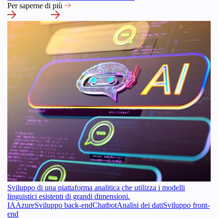
Per saperne di più
Sviluppo di una piattaforma analitica che utilizza i modelli
linguistici esistenti di grandi dimensioni.
IA
Azure
Sviluppo back-end
Chatbot
Analisi dei dati
Sviluppo front-
end