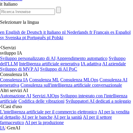
it
Italiano
Selezionare la lingua
en
English
de
Deutsch
it
Italiano
nl
Nederlands
fr
Français
es
Español
sv
Svenska
pt
Português
pl
Polski
Servizi
sviluppo IA
Sviluppo personalizzato di AI
Apprendimento automatico
Sviluppo
dell'LLM
Intelligenza artificiale generativa
IA adattiva
AI aziendale
Sviluppo di MVP AI
Sviluppo di AI PoC
Consulenza IA
Consulenza IA
Consulenza ML
Consulenza MLOps
Consulenza AI
generativa
Consulenza sull'intelligenza artificiale conversazionale
Altri servizi AI
Automazione AI
Servizi AIOps
Sviluppo integrato con l'intelligenza
artificiale
Codifica delle vibrazioni
Sviluppatori AI dedicati a noleggio
Casi d'uso
L'intelligenza artificiale per il commercio elettronico
AI per la vendita
al dettaglio
AI per le banche
AI per la sanità
AI per il settore
farmaceutico
AI per la produzione
IA
GenAI