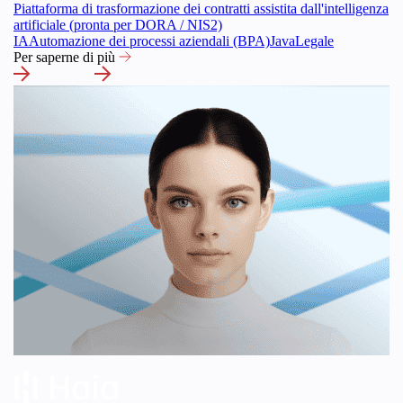
Piattaforma di trasformazione dei contratti assistita dall'intelligenza
artificiale (pronta per DORA / NIS2)
IA
Automazione dei processi aziendali (BPA)
Java
Legale
Per saperne di più