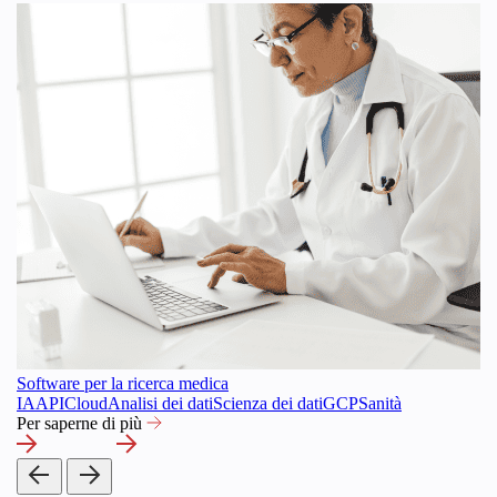
Software per la ricerca medica
IA
API
Cloud
Analisi dei dati
Scienza dei dati
GCP
Sanità
Per saperne di più