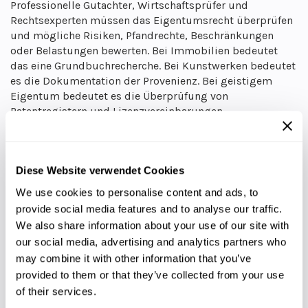
Professionelle Gutachter, Wirtschaftsprüfer und
Rechtsexperten müssen das Eigentumsrecht überprüfen
und mögliche Risiken, Pfandrechte, Beschränkungen
oder Belastungen bewerten. Bei Immobilien bedeutet
das eine Grundbuchrecherche. Bei Kunstwerken bedeutet
es die Dokumentation der Provenienz. Bei geistigem
Eigentum bedeutet es die Überprüfung von
Patentregistern und Lizenzvereinbarungen.
Zudem muss der Wert des Vermögenswerts gemäß den
gängigen Finanzpraktiken ermittelt und dokumentiert
werden. Die Bewertung hilft dabei, festzulegen, wie viele
Diese Website verwendet Cookies
Token zu welchem Preis ausgegeben werden sollen. Ist
We use cookies to personalise content and ads, to
die Bewertung falsch, wird der Preis entweder zu hoch
provide social media features and to analyse our traffic.
oder zu niedrig angesetzt. Beides sind Szenarien, die wir
vermeiden wollen.
We also share information about your use of our site with
our social media, advertising and analytics partners who
Allerdings gibt es dabei eine Nuance: Bewertungen
may combine it with other information that you’ve
ändern sich. So kann sich beispielsweise der Wert eines
provided to them or that they’ve collected from your use
tokenisierten Gebäudes verschieben. Märkte stehen nicht
of their services.
still. Tokenisierte Vermögenswerte müssen