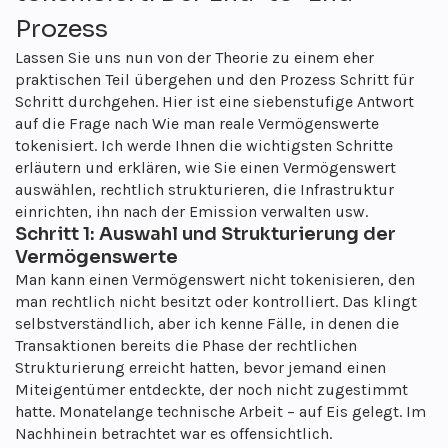
SEPA-/ACH-Off-Ramp
Prozess
Wo
Gebühr
On-Chain · Handelsplatz
~0.5%
ANBIETER, MIT DENEN WIR ZUSAMMENARBEITEN
Lassen Sie uns nun von der Theorie zu einem eher
BZW. DIE WIR INTEGRIEREN
praktischen Teil übergehen und den Prozess Schritt für
Fiat PSP
Schritt durchgehen. Hier ist eine siebenstufige Antwort
auf die Frage nach
Wie man reale Vermögenswerte
Wo
Gebühr
Zeit
tokenisiert
. Ich werde Ihnen die wichtigsten Schritte
on -> off-chain
~1%
1–2 Tage
erläutern und erklären, wie Sie einen Vermögenswert
auswählen, rechtlich strukturieren, die Infrastruktur
einrichten, ihn nach der Emission verwalten usw.
Schritt 1: Auswahl und Strukturierung der
Vermögenswerte
Man kann einen Vermögenswert nicht tokenisieren, den
man rechtlich nicht besitzt oder kontrolliert. Das klingt
selbstverständlich, aber ich kenne Fälle, in denen die
Transaktionen bereits die Phase der rechtlichen
Strukturierung erreicht hatten, bevor jemand einen
Miteigentümer entdeckte, der noch nicht zugestimmt
hatte. Monatelange technische Arbeit – auf Eis gelegt. Im
Nachhinein betrachtet war es offensichtlich.