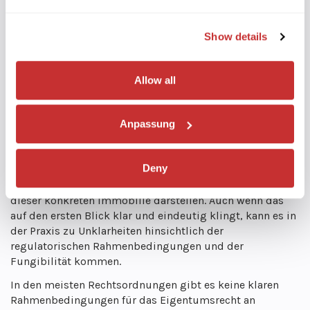
möglicherweise laufend neu bewertet werden, und Sie
benötigen einen Prozess zur Aktualisierung und
Kommunikation von Änderungen.
Show details
Sobald der Vermögenswert ausgewählt ist, stellt sich als
Nächstes die Frage, wie er rechtlich strukturiert werden
Allow all
soll: direkt
Dienstleistungen zur Tokenisierung von
Vermögenswerten
oder eine Zweckgesellschaft (SPV). Hier
wird es langsam interessant.
Anpassung
Direkte Tokenisierung
Das bedeutet, dass der Token
einen direkten Anspruch auf den Vermögenswert selbst
Deny
darstellt. Nehmen wir an, Sie tokenisieren ein Gebäude.
Der Token würde einen direkten Anspruch auf einen Teil
dieser konkreten Immobilie darstellen. Auch wenn das
auf den ersten Blick klar und eindeutig klingt, kann es in
der Praxis zu Unklarheiten hinsichtlich der
regulatorischen Rahmenbedingungen und der
Fungibilität kommen.
In den meisten Rechtsordnungen gibt es keine klaren
Rahmenbedingungen für das Eigentumsrecht an